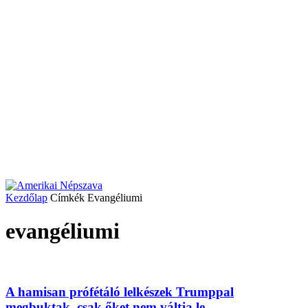
Kezdőlap
Címkék
Evangéliumi
evangéliumi
A hamisan prófétáló lelkészek Trumppal
megbuktak, csak őket nem váltja le...