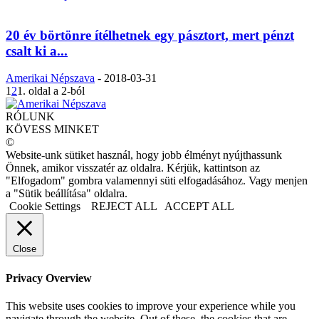
20 év börtönre ítélhetnek egy pásztort, mert pénzt
csalt ki a...
Amerikai Népszava
-
2018-03-31
1
2
1. oldal a 2-ból
RÓLUNK
KÖVESS MINKET
©
Website-unk sütiket használ, hogy jobb élményt nyújthassunk
Önnek, amikor visszatér az oldalra. Kérjük, kattintson az
"Elfogadom" gombra valamennyi süti elfogadásához. Vagy menjen
a "Sütik beállítása" oldalra.
Cookie Settings
REJECT ALL
ACCEPT ALL
Close
Privacy Overview
This website uses cookies to improve your experience while you
navigate through the website. Out of these, the cookies that are