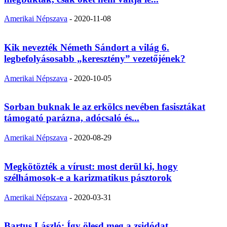
Amerikai Népszava
-
2020-11-08
Kik nevezték Németh Sándort a világ 6.
legbefolyásosabb „keresztény” vezetőjének?
Amerikai Népszava
-
2020-10-05
Sorban buknak le az erkölcs nevében fasisztákat
támogató parázna, adócsaló és...
Amerikai Népszava
-
2020-08-29
Megkötözték a vírust: most derül ki, hogy
szélhámosok-e a karizmatikus pásztorok
Amerikai Népszava
-
2020-03-31
Bartus László: Így ölesd meg a zsidódat