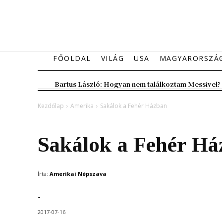
FŐOLDAL
VILÁG
USA
MAGYARORSZÁ
Bartus László: Hogyan nem találkoztam Messivel?
Kezdőlap
Amerika
Sakálok a Fehér Házban
Amerika
Fesz lesz
Magyarország
Sakálok a Fehér Há
Írta:
Amerikai Népszava
-
2017-07-16