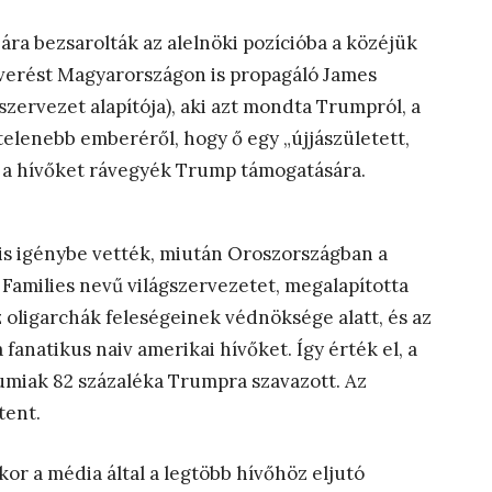
ra bezsarolták az alelnöki pozícióba a közéjük
kverést Magyarországon is propagáló James
zervezet alapítója), aki azt mondta Trumpról, a
telenebb emberéről, hogy ő egy „újjászületett,
y a hívőket rávegyék Trump támogatására.
is igénybe vették, miután Oroszországban a
Families nevű világszervezetet, megalapította
 oligarchák feleségeinek védnöksége alatt, és az
a fanatikus naiv amerikai hívőket. Így érték el, a
miak 82 százaléka Trumpra szavazott. Az
tent.
kor a média által a legtöbb hívőhöz eljutó