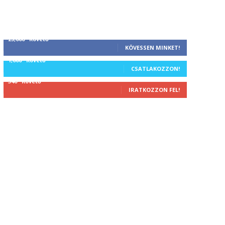
25,000
Követő
KÖVESSEN MINKET!
1,000
Követő
CSATLAKOZZON!
340
Követő
IRATKOZZON FEL!