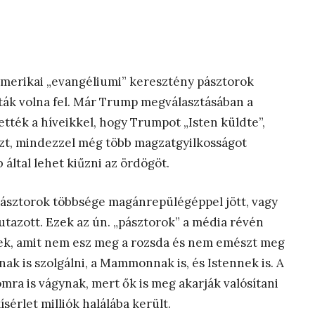
amerikai „evangéliumi” keresztény pásztorok
ták volna fel. Már Trump megválasztásában a
ették a híveikkel, hogy Trumpot „Isten küldte”,
szt, mindezzel még több magzatgyilkosságot
 által lehet kiűzni az ördögöt.
pásztorok többsége magánrepülégéppel jött, vagy
tazott. Ezek az ún. „pásztorok” a média révén
ek, amit nem esz meg a rozsda és nem emészt meg
ak is szolgálni, a Mammonnak is, és Istennek is. A
omra is vágynak, mert ők is meg akarják valósítani
sérlet milliók halálába került.