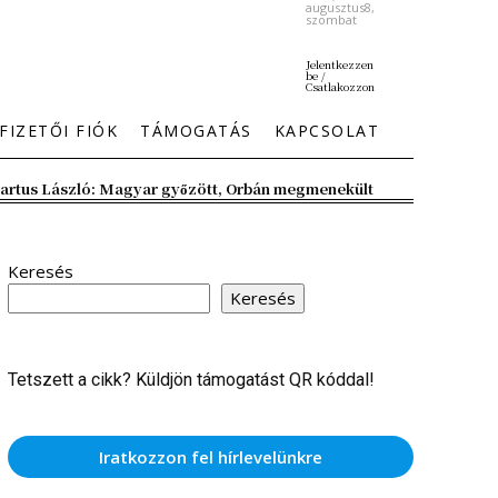
augusztus8,
szombat
Jelentkezzen
be /
Csatlakozzon
FIZETŐI FIÓK
TÁMOGATÁS
KAPCSOLAT
artus László: Magyar győzött, Orbán megmenekült
Keresés
Keresés
Tetszett a cikk? Küldjön támogatást QR kóddal!
Iratkozzon fel hírlevelünkre