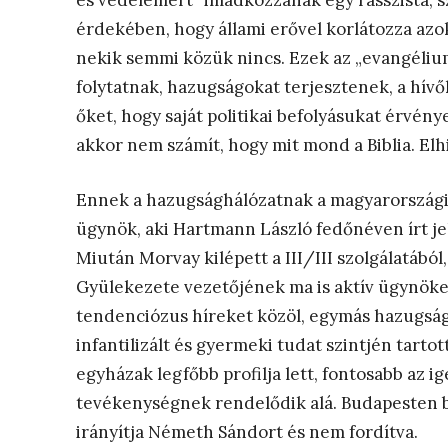
és védelemért” imádkozzanak egy rasszista, sz
érdekében, hogy állami erővel korlátozza azok
nekik semmi közük nincs. Ezek az „evangélium
folytatnak, hazugságokat terjesztenek, a hív
őket, hogy saját politikai befolyásukat érvény
akkor nem számít, hogy mit mond a Biblia. Elh
Ennek a hazugsághálózatnak a magyarországi k
ügynök, aki Hartmann László fedőnéven írt je
Miután Morvay kilépett a III/III szolgálatából
Gyülekezete vezetőjének ma is aktív ügynöke 
tendenciózus híreket közöl, egymás hazugság
infantilizált és gyermeki tudat szintjén tarto
egyházak legfőbb profilja lett, fontosabb az ig
tevékenységnek rendelődik alá. Budapesten b
irányítja Németh Sándort és nem fordítva.