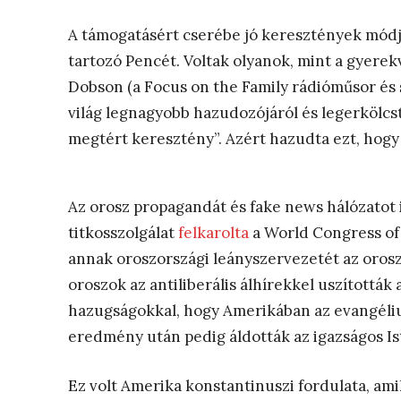
A támogatásért cserébe jó keresztények módjá
tartozó Pencét. Voltak olyanok, mint a gyere
Dobson (a Focus on the Family rádióműsor és s
világ legnagyobb hazudozójáról és legerkölcs
megtért keresztény”. Azért hazudta ezt, hog
Az orosz propagandát és fake news hálózatot 
titkosszolgálat
felkarolta
a World Congress of 
annak oroszországi leányszervezetét az orosz
oroszok az antiliberális álhírekkel uszították 
hazugságokkal, hogy Amerikában az evangéliu
eredmény után pedig áldották az igazságos Is
Ez volt Amerika konstantinuszi fordulata, ami