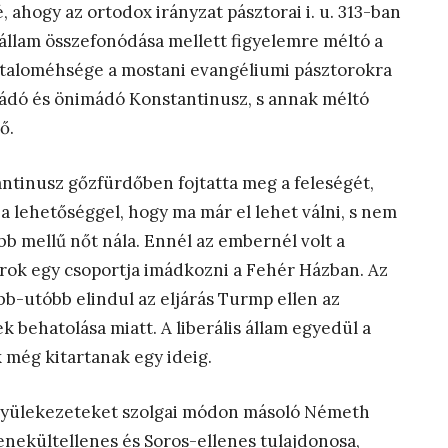
 ahogy az ortodox irányzat pásztorai i. u. 313-ban
 állam összefonódása mellett figyelemre méltó a
hataloméhsége a mostani evangéliumi pásztorokra
mádó és önimádó Konstantinusz, s annak méltó
ő.
ntinusz gőzfürdőben fojtatta meg a feleségét,
l a lehetőséggel, hogy ma már el lehet válni, s nem
obb mellű nőt nála. Ennél az embernél volt a
ok egy csoportja imádkozni a Fehér Házban. Az
bb-utóbb elindul az eljárás Turmp ellen az
k behatolása miatt. A liberális állam egyedül a
 még kitartanak egy ideig.
i gyülekezeteket szolgai módon másoló Németh
enekültellenes és Soros-ellenes tulajdonosa,