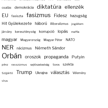
diktatúra
ellenzék
demokrácia
csalás
fasizmus
EU
Fidesz
hazugság
fasiszta
Hit Gyülekezete
háború
illiberalizmus
jogállam
lopás
korrupció
járvány
kereszténység
maffia
magyar
NATO
Magyarország
Magyar Péter
NER
Németh Sándor
nácizmus
Orbán
propaganda
oroszok
Putyin
szekta
pénz
rasszizmus
sajtószabadság
Soros
Trump
választás
Ukrajna
Szijjártó
Vélemény
vírus