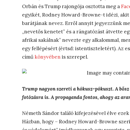
Orbán és Trump rajongója osztotta meg a
Fac
egyikét, Rodney Howard-Browne-t idézi, akit 
barátjának nevez. Erről annyit jegyezzünk m
„nevetős kenetet” és a rángatózást átvette e
afrikai sakálnak” nevezte egy alkalommal, mert
egy fellépésért (értsd: istentiszteletért). Az
című
könyvében
is szerepel.
Trump nagyon szereti a hókusz-pókuszt. A bősz 
fotózásra is. A propaganda fontos, ahogy az ara
Németh Sándor találó kifejezésével élve ezek
Házban, hogy – Rodney Howard-Browne szerint