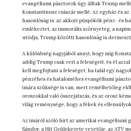
evangéliumi pásztorok úgy álltak Trump mellé,
Konstantinusz császár mellé. Az egyház és az
hasonlóság is: az akkori püspökök pénz- és 
emlékeztet, az immorális szörnyeteg, a napi
utódja, Trump közötti hasonlóság is dermeszt
A különbség nagyjából annyi, hogy míg Konsta
addig Trump csak veri a feleségeit, és él azza
kell megfojtani a feleséget, ha talál egy nagy
pénzéhes és hataloméhes evangéliumi pásztor
imára szüksége is van, mert remélhetőleg elő
oroszokkal való összejátszás, és az orosz kéme
világ reménysége, hogy a fékek és ellensúlyok
Az imáról szóló hírt az amerikai evangélium
Sándor, a Hit Gyülekezete vezetője, az ATV m