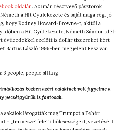
ebook oldalán
. Az imán résztvevő pásztorok
Németh a Hit Gyülekezete és saját maga régi jó
eg, hogy Rodney Howard-Browne-t, akitől a
gy időben a Hit Gyülekezete, Németh Sándor „dél-
 évtizedekkel ezelőtt is dollár tízezreket kért
 eset Bartus László 1999-ben megjelent Fesz van
imádkozás közben azért valakinek volt figyelme a
ny pecsétgyűrűk is fontosak.
 a sakálok látogatták meg Trumpot a Fehér
 – „természetfeletti bölcsességért, vezetésért,