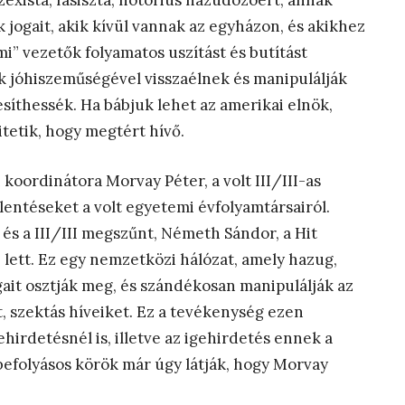
exista, fasiszta, notórius hazudozóért, annak
 jogait, akik kívül vannak az egyházon, és akikhez
i” vezetők folyamatos uszítást és butítást
ők jóhiszeműségével visszaélnek és manipulálják
esíthessék. Ha bábjuk lehet az amerikai elnök,
itetik, hogy megtért hívő.
oordinátora Morvay Péter, a volt III/III-as
lentéseket a volt egyetemi évfolyamtársairól.
, és a III/III megszűnt, Németh Sándor, a Hit
lett. Ez egy nemzetközi hálózat, amely hazug,
ait osztják meg, és szándékosan manipulálják az
tt, szektás híveiket. Ez a tevékenység ezen
ehirdetésnél is, illetve az igehirdetés ennek a
efolyásos körök már úgy látják, hogy Morvay