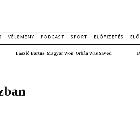
G
VÉLEMÉNY
PODCAST
SPORT
ELŐFIZETÉS
ELŐ
László Bartus: Magyar Won, Orbán Was Saved
B
zban