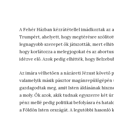
A Fehér Házban kézrátétellel imádkoztak az 
Trumpért, ahelyett, hogy megtérésre szólítot
legnagyobb szerepet ők játszották, mert elhit
hogy korlátozza a melegjogokat és az abortu
idézve elő. Azok pedig elhitték, hogy Belzebub
Az imára vélhetően a názáreti Jézust követő 
valamelyik másik pásztor magánrepülőgépén u
gazdagodtak meg, amit Isten áldásának hiszn
a moly. Ők azok, akik tudnak egyszerre két úrn
pénz mellé pedig politikai befolyásra és hatal
a Földön Isten országát. A legutóbbi hasonló kí