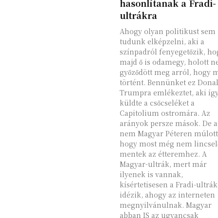
hasonlítanak a Fradi-
ultrákra
Ahogy olyan politikust sem
tudunk elképzelni, aki a
színpadról fenyegetőzik, ho
majd ő is odamegy, holott 
győződött meg arról, hogy 
történt. Bennünket ez Dona
Trumpra emlékeztet, aki íg
küldte a csőcseléket a
Capitolium ostromára. Az
arányok persze mások. De a
nem Magyar Péteren múlott
hogy most még nem lincsel
mentek az étteremhez. A
Magyar-ultrák, mert már
ilyenek is vannak,
kísértetisesen a Fradi-ultrák
idézik, ahogy az interneten
megnyilvánulnak. Magyar
abban IS az ugyancsak