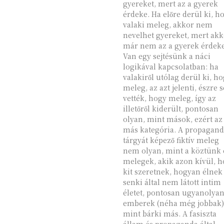
gyereket, mert az a gyerek
érdeke. Ha előre derül ki, h
valaki meleg, akkor nem
nevelhet gyereket, mert ak
már nem az a gyerek érdeke
Van egy sejtésünk a náci
logikával kapcsolatban: ha
valakiről utólag derül ki, h
meleg, az azt jelenti, észre
vették, hogy meleg, így az
illetőről kiderült, pontosan
olyan, mint mások, ezért az
más kategória. A propaganda
tárgyát képező fiktív meleg
nem olyan, mint a köztünk 
melegek, akik azon kívül, 
kit szeretnek, hogyan élnek
senki által nem látott intim
életet, pontosan ugyanolya
emberek (néha még jobbak)
mint bárki más. A fasiszta