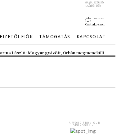
augusztus6,
csütörtök
Jelentkezzen
be /
Csatlakozzon
FIZETŐI FIÓK
TÁMOGATÁS
KAPCSOLAT
artus László: Magyar győzött, Orbán megmenekült
- A WORD FROM OUR
SPONSORS -