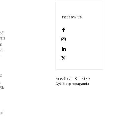
FOLLOW US
gy
nem
mi
ld
y
z
Kezdőlap
Címkék
,
Gyűlöletpropaganda
ők
at