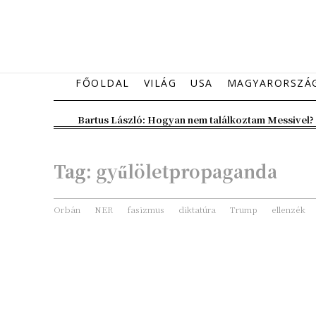
FŐOLDAL
VILÁG
USA
MAGYARORSZÁ
Bartus László: Hogyan nem találkoztam Messivel?
Tag:
gyűlöletpropaganda
Orbán
NER
fasizmus
diktatúra
Trump
ellenzék