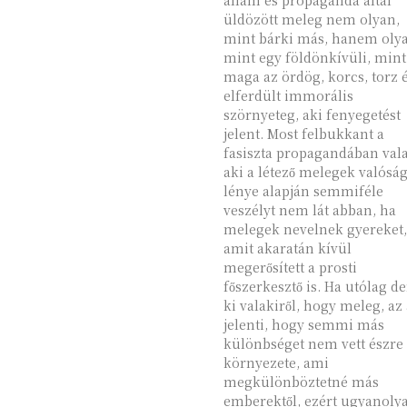
állam és propaganda által
üldözött meleg nem olyan,
mint bárki más, hanem oly
mint egy földönkívüli, mint
maga az ördög, korcs, torz 
elferdült immorális
szörnyeteg, aki fenyegetést
jelent. Most felbukkant a
fasiszta propagandában vala
aki a létező melegek valósá
lénye alapján semmiféle
veszélyt nem lát abban, ha
melegek nevelnek gyereket,
amit akaratán kívül
megerősített a prosti
főszerkesztő is. Ha utólag d
ki valakiről, hogy meleg, az 
jelenti, hogy semmi más
különbséget nem vett észre
környezete, ami
megkülönböztetné más
emberektől, ezért ugyanoly