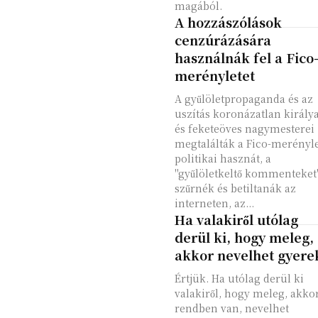
magából.
A hozzászólások
cenzúrázására
használnák fel a Fico
merényletet
A gyűlöletpropaganda és az
uszítás koronázatlan királya
és feketeöves nagymesterei
megtalálták a Fico-merényl
politikai hasznát, a
"gyűlöletkeltő kommenteket
szűrnék és betiltanák az
interneten, az...
Ha valakiről utólag
derül ki, hogy meleg,
akkor nevelhet gyere
Értjük. Ha utólag derül ki
valakiről, hogy meleg, akko
rendben van, nevelhet