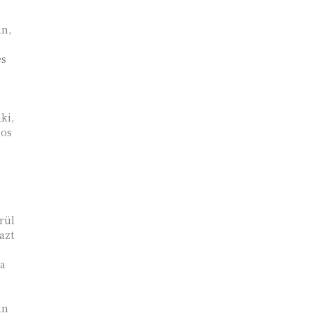
an,
és
ki,
gos
erül
azt
 a
an