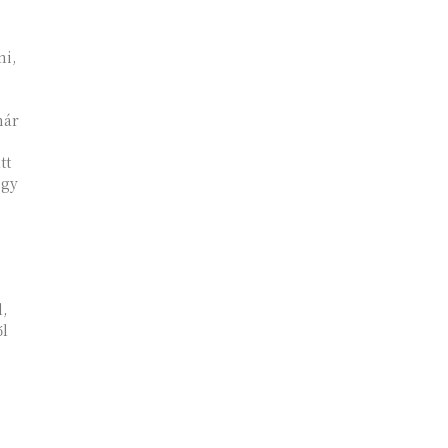
ni,
már
egy
,
ől