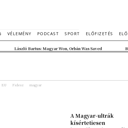
G
VÉLEMÉNY
PODCAST
SPORT
ELŐFIZETÉS
ELŐ
László Bartus: Magyar Won, Orbán Was Saved
B
EU
Fidesz
magyar
A Magyar-ultrák
kísértetiesen