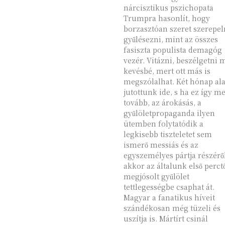
nárcisztikus pszichopata
Trumpra hasonlít, hogy
borzasztóan szeret szerepel
gyűlésezni, mint az összes
fasiszta populista demagóg
vezér. Vitázni, beszélgetni 
kevésbé, mert ott más is
megszólalhat. Két hónap alatt
jutottunk ide, s ha ez így m
tovább, az árokásás, a
gyűlöletpropaganda ilyen
ütemben folytatódik a
legkisebb tiszteletet sem
ismerő messiás és az
egyszemélyes pártja részéről
akkor az általunk első perct
megjósolt gyűlölet
tettlegességbe csaphat át.
Magyar a fanatikus híveit
szándékosan még tüzeli és
uszítja is. Mártírt csinál