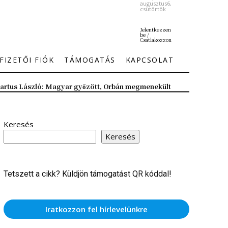
augusztus6,
csütörtök
Jelentkezzen
be /
Csatlakozzon
FIZETŐI FIÓK
TÁMOGATÁS
KAPCSOLAT
artus László: Magyar győzött, Orbán megmenekült
Keresés
Keresés
Tetszett a cikk? Küldjön támogatást QR kóddal!
Iratkozzon fel hírlevelünkre