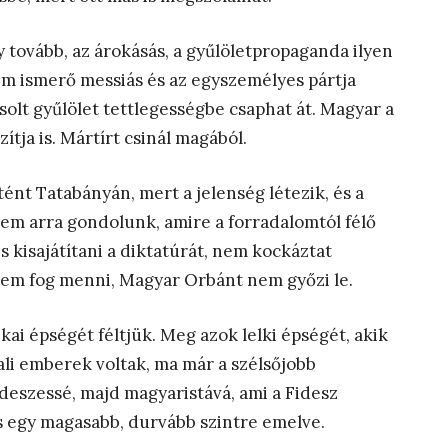
y tovább, az árokásás, a gyűlöletpropaganda ilyen
sem ismerő messiás és az egyszemélyes pártja
solt gyűlölet tettlegességbe csaphat át. Magyar a
ítja is. Mártírt csinál magából.
ént Tatabányán, mert a jelenség létezik, és a
 Nem arra gondolunk, amire a forradalomtól félő
 kisajátítani a diktatúrát, nem kockáztat
 nem fog menni, Magyar Orbánt nem győzi le.
ikai épségét féltjük. Meg azok lelki épségét, akik
dali emberek voltak, ma már a szélsőjobb
ideszessé, majd magyaristává, ami a Fidesz
us egy magasabb, durvább szintre emelve.