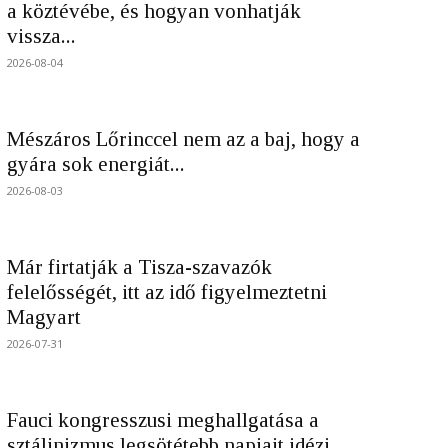
a köztévébe, és hogyan vonhatják
vissza...
2026-08-04
Mészáros Lőrinccel nem az a baj, hogy a
gyára sok energiát...
2026-08-03
Már firtatják a Tisza-szavazók
felelősségét, itt az idő figyelmeztetni
Magyart
2026-07-31
Fauci kongresszusi meghallgatása a
sztálinizmus legsötétebb napjait idézi