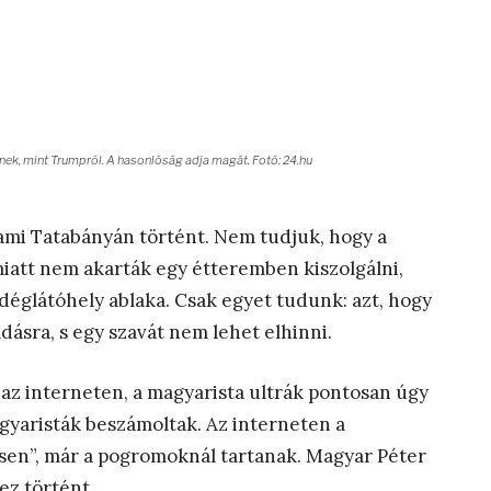
ek, mint Trumpról. A hasonlóság adja magát. Fotó: 24.hu
 ami Tatabányán történt. Nem tudjuk, hogy a
miatt nem akarták egy étteremben kiszolgálni,
déglátóhely ablaka. Csak egyet tudunk: azt, hogy
ásra, s egy szavát nem lehet elhinni.
, az interneten, a magyarista ultrák pontosan úgy
gyaristák beszámoltak. Az interneten a
ésen”, már a pogromoknál tartanak. Magyar Péter
ez történt.