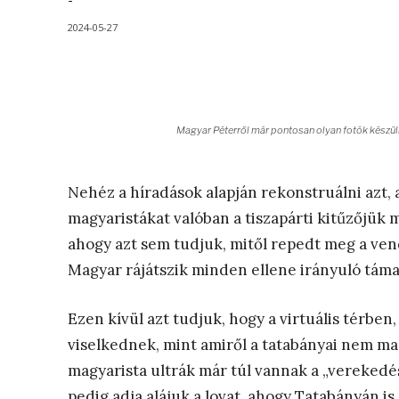
-
2024-05-27
Magyar Péterről már pontosan olyan fotók készüln
Nehéz a híradások alapján rekonstruálni azt,
magyaristákat valóban a tiszapárti kitűzőjük 
ahogy azt sem tudjuk, mitől repedt meg a ven
Magyar rájátszik minden ellene irányuló támad
Ezen kívül azt tudjuk, hogy a virtuális térben
viselkednek, mint amiről a tatabányai nem ma
magyarista ultrák már túl vannak a „vereked
pedig adja alájuk a lovat, ahogy Tatabányán is 