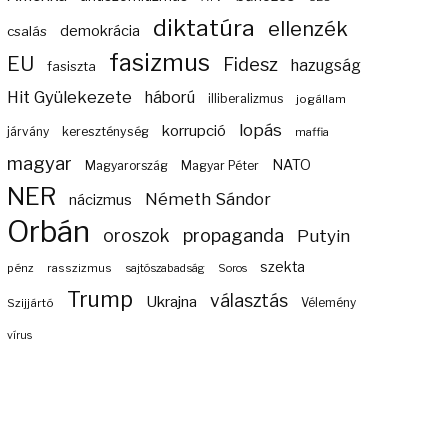
diktatúra
ellenzék
demokrácia
csalás
fasizmus
EU
Fidesz
hazugság
fasiszta
Hit Gyülekezete
háború
illiberalizmus
jogállam
lopás
korrupció
járvány
kereszténység
maffia
magyar
NATO
Magyarország
Magyar Péter
NER
Németh Sándor
nácizmus
Orbán
propaganda
oroszok
Putyin
szekta
pénz
rasszizmus
sajtószabadság
Soros
Trump
választás
Ukrajna
Szijjártó
Vélemény
vírus