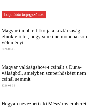
Legutóbbi bejegyzések
Magyar tanul: eltitkolja a köztársasági
elnökjelöltet, hogy senki ne mondhasson
véleményt
2026-08-05
Magyar valóságshow-t csinált a Duna-
válságból, amelyben szuperhősként nem
csinál semmit
2026-08-05
Hogyan nevezhetik ki Mészáros emberét