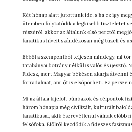
Két hónap alatt jutottunk ide, s ha ez így meg
ütemben folytatódik a legkisebb tiszteletet 
részéről, akkor az általunk első perctől megjó
fanatikus híveit szándékosan még tüzeli és usz
Ebből a szempontból teljesen mindegy, mi tört
tatabányai botrány nélkül is valós és ijesztő.
Fidesz, mert Magyar békésen akarja átvenni és
forradalmat, ami őt is elsöpörheti. Ez persze
Mi az általa kijelölt bűnbakok és célpontok fiz
három hónapja még civilizált, kulturált balol
fanatikusai, akik észrevétlenül válnak előbb f
felsőfoka. Elölről kezdődik a fideszes fasizm