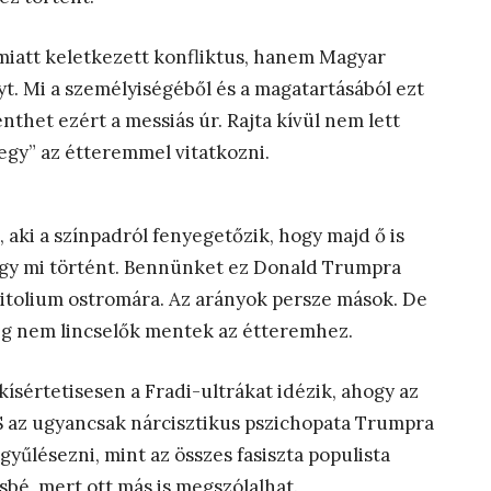
 miatt keletkezett konfliktus, hanem Magyar
nyt. Mi a személyiségéből és a magatartásából ezt
nthet ezért a messiás úr. Rajta kívül nem lett
megy” az étteremmel vitatkozni.
 aki a színpadról fenyegetőzik, hogy majd ő is
ogy mi történt. Bennünket ez Donald Trumpra
apitolium ostromára. Az arányok persze mások. De
g nem lincselők mentek az étteremhez.
kísértetisesen a Fradi-ultrákat idézik, ahogy az
 az ugyancsak nárcisztikus pszichopata Trumpra
gyűlésezni, mint az összes fasiszta populista
bé, mert ott más is megszólalhat.