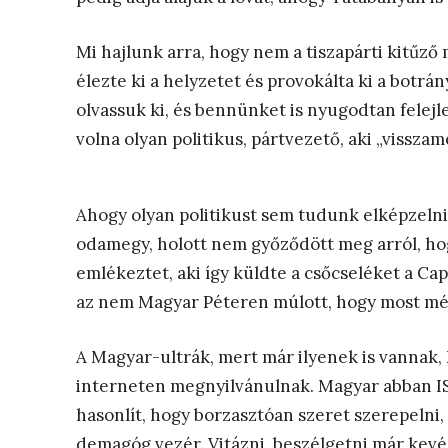
Mi hajlunk arra, hogy nem a tiszapárti kitűző
élezte ki a helyzetet és provokálta ki a botrá
olvassuk ki, és bennünket is nyugodtan felejle
volna olyan politikus, pártvezető, aki „vissza
Ahogy olyan politikust sem tudunk elképzelni,
odamegy, holott nem győződött meg arról, h
emlékeztet, aki így küldte a csőcseléket a C
az nem Magyar Péteren múlott, hogy most mé
A Magyar-ultrák, mert már ilyenek is vannak, 
interneten megnyilvánulnak. Magyar abban IS
hasonlít, hogy borzasztóan szeret szerepelni, 
demagóg vezér. Vitázni, beszélgetni már kevés