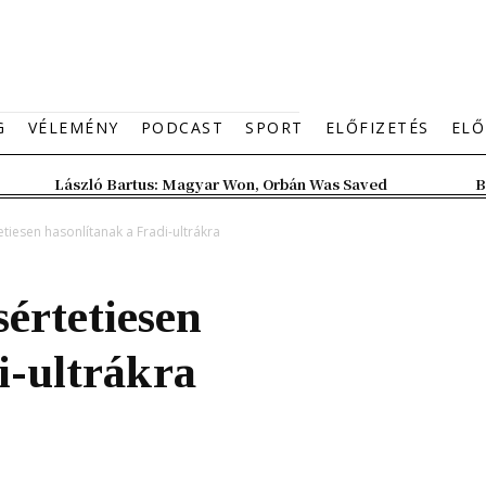
G
VÉLEMÉNY
PODCAST
SPORT
ELŐFIZETÉS
ELŐ
László Bartus: Magyar Won, Orbán Was Saved
B
etiesen hasonlítanak a Fradi-ultrákra
értetiesen
i-ultrákra