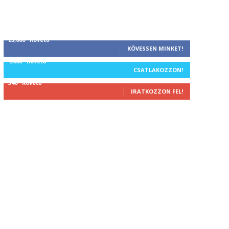
25,000
Követő
KÖVESSEN MINKET!
1,000
Követő
CSATLAKOZZON!
340
Követő
IRATKOZZON FEL!