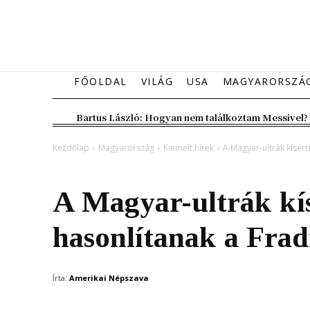
FŐOLDAL
VILÁG
USA
MAGYARORSZÁ
Bartus László: Hogyan nem találkoztam Messivel?
Kezdőlap
Magyarország
Kiemelt hírek
A Magyar-ultrák kísért
Magyarország
Kiemelt hírek
A Magyar-ultrák kís
hasonlítanak a Frad
Írta:
Amerikai Népszava