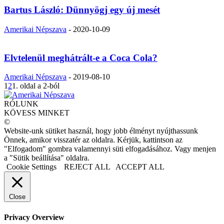
Bartus László: Dünnyögj egy új mesét
Amerikai Népszava
-
2020-10-09
Elvtelenül meghátrált-e a Coca Cola?
Amerikai Népszava
-
2019-08-10
1
2
1. oldal a 2-ból
RÓLUNK
KÖVESS MINKET
©
Website-unk sütiket használ, hogy jobb élményt nyújthassunk
Önnek, amikor visszatér az oldalra. Kérjük, kattintson az
"Elfogadom" gombra valamennyi süti elfogadásához. Vagy menjen
a "Sütik beállítása" oldalra.
Cookie Settings
REJECT ALL
ACCEPT ALL
Close
Privacy Overview