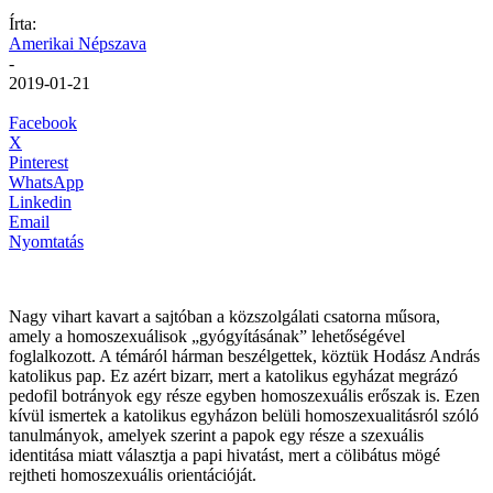
Írta:
Amerikai Népszava
-
2019-01-21
Facebook
X
Pinterest
WhatsApp
Linkedin
Email
Nyomtatás
Nagy vihart kavart a sajtóban a közszolgálati csatorna műsora,
amely a homoszexuálisok „gyógyításának” lehetőségével
foglalkozott. A témáról hárman beszélgettek, köztük Hodász András
katolikus pap. Ez azért bizarr, mert a katolikus egyházat megrázó
pedofil botrányok egy része egyben homoszexuális erőszak is. Ezen
kívül ismertek a katolikus egyházon belüli homoszexualitásról szóló
tanulmányok, amelyek szerint a papok egy része a szexuális
identitása miatt választja a papi hivatást, mert a cölibátus mögé
rejtheti homoszexuális orientációját.