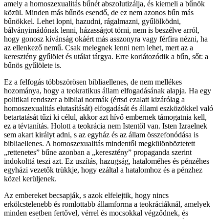
amely a homoszexualitás bűnét abszolutizálja, és kiemeli a bűnök
közül. Minden más bűnös esendő, de ez nem azonos bűn más
bűnökkel. Lehet lopni, hazudni, rágalmazni, gyűlölködni,
bálványimádónak lenni, házasságot törni, nem is beszélve arról,
hogy gonosz kívánság okáért más asszonyra vagy férfira nézni, ha
az ellenkező nemű. Csak melegnek lenni nem lehet, mert az a
keresztény gyűlölet és utálat tárgya. Erre korlátozódik a bűn, sőt: a
bűnös gyűlölete is.
Ez a felfogás többszörösen bibliaellenes, de nem mellékes
hozománya, hogy a teokratikus állam elfogadásának alapja. Ha egy
politikai rendszer a bibliai normák (értsd ezalatt kizárólag a
homoszexualitás elutasítását) elfogadását és állami eszközökkel való
betartatását tűzi ki célul, akkor azt hívő embernek támogatnia kell,
ez a tévtanítás. Holott a teokrácia nem Istentől van. Isten Izraelnek
sem akart királyt adni, s az egyház és az állam összefonódása is
bibliaellenes. A homoszexualitás mindentől megkülönböztetett
„rettenetes” bűne azonban a „keresztény” propaganda szerint
indokolttá teszi azt. Ez uszítás, hazugság, hataloméhes és pénzéhes
egyházi vezetők trükkje, hogy ezáltal a hatalomhoz és a pénzhez
közel kerüljenek.
Az embereket becsapják, s azok elfelejtik, hogy nincs
erkölcstelenebb és romlottabb államforma a teokráciáknál, amelyek
minden esetben fertővel, vérrel és mocsokkal végződnek, és