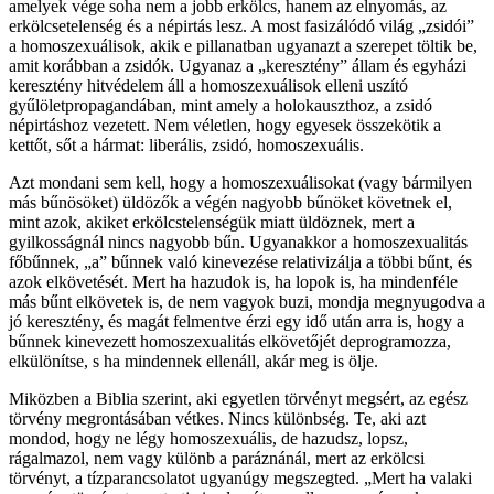
amelyek vége soha nem a jobb erkölcs, hanem az elnyomás, az
erkölcsetelenség és a népirtás lesz. A most fasizálódó világ „zsidói”
a homoszexuálisok, akik e pillanatban ugyanazt a szerepet töltik be,
amit korábban a zsidók. Ugyanaz a „keresztény” állam és egyházi
keresztény hitvédelem áll a homoszexuálisok elleni uszító
gyűlöletpropagandában, mint amely a holokauszthoz, a zsidó
népirtáshoz vezetett. Nem véletlen, hogy egyesek összekötik a
kettőt, sőt a hármat: liberális, zsidó, homoszexuális.
Azt mondani sem kell, hogy a homoszexuálisokat (vagy bármilyen
más bűnösöket) üldözők a végén nagyobb bűnöket követnek el,
mint azok, akiket erkölcstelenségük miatt üldöznek, mert a
gyilkosságnál nincs nagyobb bűn. Ugyanakkor a homoszexualitás
főbűnnek, „a” bűnnek való kinevezése relativizálja a többi bűnt, és
azok elkövetését. Mert ha hazudok is, ha lopok is, ha mindenféle
más bűnt elkövetek is, de nem vagyok buzi, mondja megnyugodva a
jó keresztény, és magát felmentve érzi egy idő után arra is, hogy a
bűnnek kinevezett homoszexualitás elkövetőjét deprogramozza,
elkülönítse, s ha mindennek ellenáll, akár meg is ölje.
Miközben a Biblia szerint, aki egyetlen törvényt megsért, az egész
törvény megrontásában vétkes. Nincs különbség. Te, aki azt
mondod, hogy ne légy homoszexuális, de hazudsz, lopsz,
rágalmazol, nem vagy különb a paráznánál, mert az erkölcsi
törvényt, a tízparancsolatot ugyanúgy megszegted. „Mert ha valaki