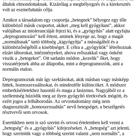
általuk elmondottaknak. Kizárólag a megbélyegzés és a kirekesztés
volt az eszmefuttatás célja.
Amikor a társadalom egy csoportja „betegnek” bélyegez egy tőle
különböző másik csoportot, akiket „meg kell gyógyítani”, akkor
valójában az intoleranciáját fejezi ki, és a „gyógyítás” alatt egyfajta
„deprogramozást” kell érteni, aminek lényege az, hogy a magát
„normálisnak” tartó többség „kigyógyítja” a másságából és a
különbözőségéből a kisebbséget. E célra a „gyógyítók” létrehoznak
elzárt táborokat, intézményeket, ahova erőszakkal vagy önként
viszik a „betegeket”. Ott sarlatán módon „kezelik” őket, hogy
visszatérjenek abba az állapotba, mint a deprogramozóik, ami a
normális etalon.
Deprogramoztak már így szektásokat, akik másban vagy másképp
hittek, homoszexuálisokat, és mindenféle különcöket. A módszer
emberkísérletekhez hasonló és maga a fasizmus. Nagyjából ez a
szellemiség húzódik meg az ilyen gyógyító törekvések mögött, és
ezért jogos a felháborodás. Az orvostudomány még nem
diagnosztizált „homoszexualitás” nevű betegséget, a beszélgetés
résztvevői sem orvosok.
Eseetükben nem is szó szerint és orvosi értelemben kell venni a
„betegség” és a „gyógyítás” kifejezéseket. A „betegség” azt jelenti,
hogy szerintük vagy a többség szerint valami „nem normális”, a