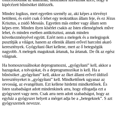
kipécézett bűnösöket üldözzék.
Mindez logikus, mert egyetlen személy az, aki képes a törvényt
betölteni, és ezért csak ő lehet egy teokratikus állam feje, és ez Jézus
Krisztus, a zsidó Messiás. Egyetlen más ember vagy állam sem
képes erre. Minden ilyen kísérlet csakis az Isten ellenségének műve
lehet, és minden esetben antikrisztusi, annak minden
következményével együtt. Ezért nem a melegek és a melegjogok
pusztítják a világot, hanem az ellenük állami erővel harcolni akaró
keresztények. Gyógyítani őket kellene, mert az ő betegségük
nagyobb. A melegek maguknak ártanak, ha ártanak. De ők az egész
világnak.
Ha homoszexuálisokat deprogramozni, „gyógyítani” kell, akkor a
hazugokat, a tolvajokat, és a deprogramozókat is kell. Ha a
bűnösöket „gyógyítani” kell, akkor az őket állami erővel üldöző
keresztényeket is „gyógyítani” kell. Mindkettőnek ugyanaz az
orvosság, az evangélium. Ezt kellene hirdetni mindkettőnek. És
Isten szabadságot adott mindenkinek arra, hogy elfogadja ezt a
gyógyszert vagy nem. Csak arra nem adott szabadságot, hogy az
egyház a gyógyszer helyett a mérget adja be a „betegeknek”. S azt
gyógyszernek nevezze.