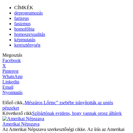
CÍMKÉK
deprogramozás
farizeus
fasizmus
homofóbia
homoszexualitás
képmutatás
kereszténység
Megosztás
Facebook
X
Pinterest
WhatsApp
Linkedin
Email
Nyomtatás
Előző cikk
„Mészáros Lőrinc” zsebébe irányították az uniós
pénzeket
Következő cikk
Szíjjártónak evidens, hogy vannak orosz álhírek
Amerikai Népszava
Az Amerikai Népszava szerkesztőségi cikke. Az írás az Amerikai