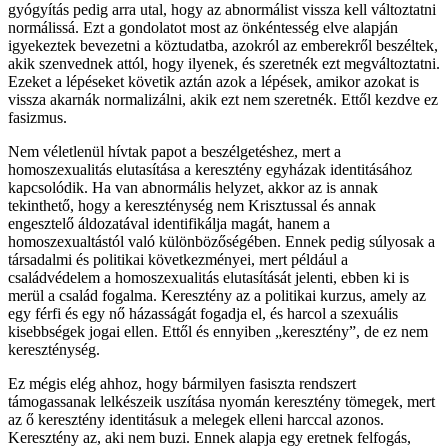
gyógyítás pedig arra utal, hogy az abnormálist vissza kell változtatni
normálissá. Ezt a gondolatot most az önkéntesség elve alapján
igyekeztek bevezetni a köztudatba, azokról az emberekről beszéltek,
akik szenvednek attól, hogy ilyenek, és szeretnék ezt megváltoztatni.
Ezeket a lépéseket követik aztán azok a lépések, amikor azokat is
vissza akarnák normalizálni, akik ezt nem szeretnék. Ettől kezdve ez
fasizmus.
Nem véletlenül hívtak papot a beszélgetéshez, mert a
homoszexualitás elutasítása a keresztény egyházak identitásához
kapcsolódik. Ha van abnormális helyzet, akkor az is annak
tekinthető, hogy a kereszténység nem Krisztussal és annak
engesztelő áldozatával identifikálja magát, hanem a
homoszexualtástól való különbözőségében. Ennek pedig súlyosak a
társadalmi és politikai következményei, mert például a
családvédelem a homoszexualitás elutasítását jelenti, ebben ki is
merül a család fogalma. Keresztény az a politikai kurzus, amely az
egy férfi és egy nő házasságát fogadja el, és harcol a szexuális
kisebbségek jogai ellen. Ettől és ennyiben „keresztény”, de ez nem
kereszténység.
Ez mégis elég ahhoz, hogy bármilyen fasiszta rendszert
támogassanak lelkészeik uszítása nyomán keresztény tömegek, mert
az ő keresztény identitásuk a melegek elleni harccal azonos.
Keresztény az, aki nem buzi. Ennek alapja egy eretnek felfogás,