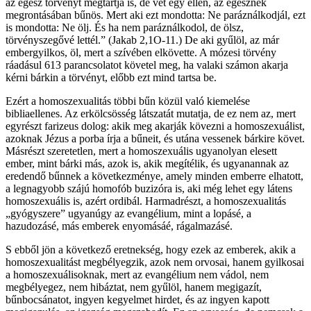
az egész törvényt megtartja is, de vét egy ellen, az egésznek
megrontásában bűnös. Mert aki ezt mondotta: Ne paráználkodjál, ezt
is mondotta: Ne ölj. És ha nem paráználkodol, de ölsz,
törvényszegővé lettél.” (Jakab 2,1O-11.) De aki gyűlöl, az már
embergyilkos, öl, mert a szívében elkövette. A mózesi törvény
ráadásul 613 parancsolatot követel meg, ha valaki számon akarja
kérni bárkin a törvényt, előbb ezt mind tartsa be.
Ezért a homoszexualitás többi bűn közül való kiemelése
bibliaellenes. Az erkölcsösség látszatát mutatja, de ez nem az, mert
egyrészt farizeus dolog: akik meg akarják kövezni a homoszexuálist,
azoknak Jézus a porba írja a bűneit, és utána vessenek bárkire követ.
Másrészt szeretetlen, mert a homoszexuális ugyanolyan elesett
ember, mint bárki más, azok is, akik megítélik, és ugyanannak az
eredendő bűnnek a következménye, amely minden emberre elhatott,
a legnagyobb szájú homofób buzizóra is, aki még lehet egy látens
homoszexuális is, azért ordibál. Harmadrészt, a homoszexualitás
„gyógyszere” ugyanúgy az evangélium, mint a lopásé, a
hazudozásé, más emberek enyomásáé, rágalmazásé.
S ebből jön a következő eretnekség, hogy ezek az emberek, akik a
homoszexualitást megbélyegzik, azok nem orvosai, hanem gyilkosai
a homoszexuálisoknak, mert az evangélium nem vádol, nem
megbélyegez, nem hibáztat, nem gyűlöl, hanem megigazít,
bűnbocsánatot, ingyen kegyelmet hirdet, és az ingyen kapott