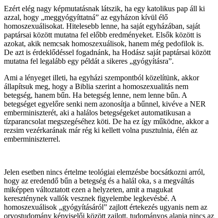
Ezért elég nagy képmutatásnak látszik, ha egy katolikus pap áll ki
azzal, hogy „meggyógyíttatná” az egyházon kívül élő
homoszexuálisokat. Hitelesebb lenne, ha saját egyházában, saját
paptársai között mutatna fel előbb eredményeket. Elsők között is
azokat, akik nemcsak homoszexuálisok, hanem még pedofilok is.
De azt is érdeklődéssel fogadnánk, ha Hodász saját paptársai között
mutatna fel legalább egy példát a sikeres „gyógyításra”.
Ami a lényeget illeti, ha egyházi szempontból közelítünk, akkor
állapítsuk meg, hogy a Biblia szerint a homoszexualitás nem
betegség, hanem bűn. Ha betegség lenne, nem lenne bűn. A
betegséget egyelőre senki nem azonosítja a bűnnel, kivéve a NER
emberminiszterét, aki a halálos betegségeket automatikusan a
tízparancsolat megszegéséhez köti. De ha ez így működne, akkor a
rezsim vezérkarának már rég ki kellett volna pusztulnia, élén az
emberminiszterrel.
Jelen esetben nincs értelme teológiai elemzésbe bocsátkozni arról,
hogy az eredendő bűn a betegség és a halál oka, s a megváltás
miképpen változtatott ezen a helyzeten, amit a magukat
kereszténynek vallók vesznek figyelembe legkevésbé. A
homoszexuálisok „gyógyításáról” zajlott értekezés ugyanis nem az
orvostudomány képviselői között zajlott, tudományos alapja nincs az