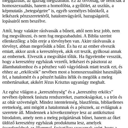
megigazulás, az igazság megszabadít. Ez az orvosság, de nemcsak a
homoszexualitás, hanem a homofóbia, a gyűlölet, az uszítás, a
képmutatás „betegségeire” is, egyéb személyes bűnökről, a
lelkészek pénzszeretetéről, hatalomvágyáról, hazugságairól,
lopásairól nem beszélve.
Attól, hogy valakire ráolvassák a bűneit, attól nem lesz jobb, nem
fog megváltozni, és nem fog megszabadulni. A Biblia szerint
ellenkezőleg: a bűn ereje a törvényben van. Akire ráolvassák a
törvényt, abban megerősítik a bűnt. És ha ez az ember elveszik
emiatt, akkor azok a keresztények, akik ezt teszik, gyilkosai annak
az embernek. Elveszik a megváltást tőlük. Ha figyelembe vesszük,
hogy a keresztény egyházak vezetői, lelkészei és pásztorai az
államhatalomhoz és a pénzhez való vágyódásuk miatt teszik ezt, és
ehhez az „erkölcsök” nevében most a homoszexualitást használják
fel, a hatalomért és a pénzért halálra ítélik és megölik a meleg
embertársaikat, akikért Jézus Krisztus ugyanúgy meghalt.
Az egész világon a „kereszténység” és a „keresztény erkölcs”
nevében építenek fasiszta rendszereket, zsarnokságokat, s a trón és
az oltár szövetségét. Mindez istentelenség, blaszfémia, bibliaellenes
eretnekség, ami mögött a hatalomnak és a pénznek, az evilágnak a
szeretete áll. Mindennek a következménye lesz az antikrisztusi
birodalom, amely nem a meleg polgártársak bűnei, hanem az őket
üldöző keresztény egyházak produktuma lesz, amelyek
összefonódnak az állammal, fasisztákra szavaznak azért, hogy a