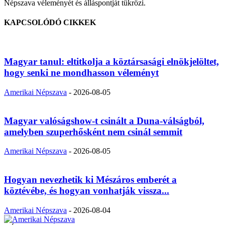
Népszava véleményét és álláspontját tükrözi.
KAPCSOLÓDÓ CIKKEK
Magyar tanul: eltitkolja a köztársasági elnökjelöltet,
hogy senki ne mondhasson véleményt
Amerikai Népszava
-
2026-08-05
Magyar valóságshow-t csinált a Duna-válságból,
amelyben szuperhősként nem csinál semmit
Amerikai Népszava
-
2026-08-05
Hogyan nevezhetik ki Mészáros emberét a
köztévébe, és hogyan vonhatják vissza...
Amerikai Népszava
-
2026-08-04