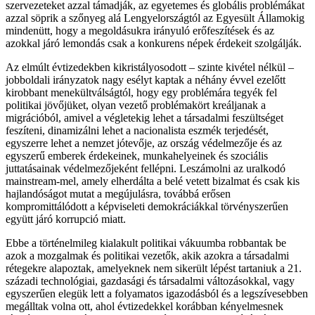
szervezeteket azzal támadják, az egyetemes és globális problémákat
azzal söprik a szőnyeg alá Lengyelországtól az Egyesült Államokig
mindenütt, hogy a megoldásukra irányuló erőfeszítések és az
azokkal járó lemondás csak a konkurens népek érdekeit szolgálják.
Az elmúlt évtizedekben kikristályosodott – szinte kivétel nélkül –
jobboldali irányzatok nagy esélyt kaptak a néhány évvel ezelőtt
kirobbant menekültválságtól, hogy egy problémára tegyék fel
politikai jövőjüket, olyan vezető problémakört kreáljanak a
migrációból, amivel a végletekig lehet a társadalmi feszültséget
feszíteni, dinamizálni lehet a nacionalista eszmék terjedését,
egyszerre lehet a nemzet jótevője, az ország védelmezője és az
egyszerű emberek érdekeinek, munkahelyeinek és szociális
juttatásainak védelmezőjeként fellépni. Leszámolni az uralkodó
mainstream-mel, amely elherdálta a belé vetett bizalmat és csak kis
hajlandóságot mutat a megújulásra, továbbá erősen
kompromittálódott a képviseleti demokráciákkal törvényszerűen
együtt járó korrupció miatt.
Ebbe a történelmileg kialakult politikai vákuumba robbantak be
azok a mozgalmak és politikai vezetők, akik azokra a társadalmi
rétegekre alapoztak, amelyeknek nem sikerült lépést tartaniuk a 21.
századi technológiai, gazdasági és társadalmi változásokkal, vagy
egyszerűen elegük lett a folyamatos igazodásból és a legszívesebben
megálltak volna ott, ahol évtizedekkel korábban kényelmesnek