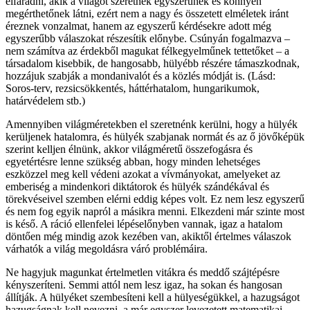
elfáradni, akik a világot szeretnék egyszerűnek és könnyen
megérthetőnek látni, ezért nem a nagy és összetett elméletek iránt
éreznek vonzalmat, hanem az egyszerű kérdésekre adott még
egyszerűbb válaszokat részesítik előnybe. Csúnyán fogalmazva –
nem számítva az érdekből magukat félkegyelműnek tettetőket – a
társadalom kisebbik, de hangosabb, hülyébb részére támaszkodnak,
hozzájuk szabják a mondanivalót és a közlés módját is. (Lásd:
Soros-terv, rezsicsökkentés, háttérhatalom, hungarikumok,
határvédelem stb.)
Amennyiben világméretekben el szeretnénk kerülni, hogy a hülyék
kerüljenek hatalomra, és hülyék szabjanak normát és az ő jövőképük
szerint kelljen élnünk, akkor világméretű összefogásra és
egyetértésre lenne szükség abban, hogy minden lehetséges
eszközzel meg kell védeni azokat a vívmányokat, amelyeket az
emberiség a mindenkori diktátorok és hülyék szándékával és
törekvéseivel szemben elérni eddig képes volt. Ez nem lesz egyszerű
és nem fog egyik napról a másikra menni. Elkezdeni már szinte most
is késő. A ráció ellenfelei lépéselőnyben vannak, igaz a hatalom
döntően még mindig azok kezében van, akiktől értelmes válaszok
várhatók a világ megoldásra váró problémáira.
Ne hagyjuk magunkat értelmetlen vitákra és meddő szájtépésre
kényszeríteni. Semmi attól nem lesz igaz, ha sokan és hangosan
állítják. A hülyéket szembesíteni kell a hülyeségükkel, a hazugságot
hazugságnak kell nevezni, a már egyszer levezetett matematikai