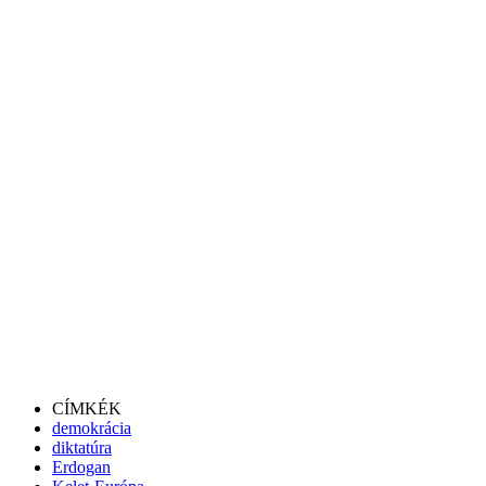
CÍMKÉK
demokrácia
diktatúra
Erdogan