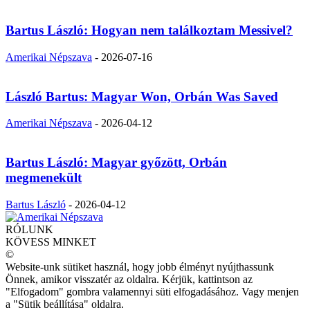
Bartus László: Hogyan nem találkoztam Messivel?
Amerikai Népszava
-
2026-07-16
László Bartus: Magyar Won, Orbán Was Saved
Amerikai Népszava
-
2026-04-12
Bartus László: Magyar győzött, Orbán
megmenekült
Bartus László
-
2026-04-12
RÓLUNK
KÖVESS MINKET
©
Website-unk sütiket használ, hogy jobb élményt nyújthassunk
Önnek, amikor visszatér az oldalra. Kérjük, kattintson az
"Elfogadom" gombra valamennyi süti elfogadásához. Vagy menjen
a "Sütik beállítása" oldalra.