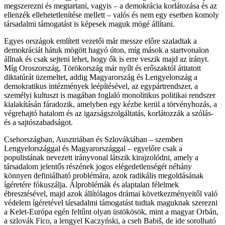
megszerezni és megtartani, vagyis – a demokrácia korlátozása és az
ellenzék ellehetetlenítése mellett – valós és nem egy esetben komoly
társadalmi támogatást is képesek maguk mögé állítani.
Egyes országok említett vezetői már messze előre szaladtak a
demokráciát hátuk mögött hagyó úton, míg mások a startvonalon
állnak és csak sejteni lehet, hogy ők is erre veszik majd az irányt.
Míg Oroszország, Törökország már nyílt és erőszaktól átitatott
diktatúrát üzemeltet, addig Magyarország és Lengyelország a
demokratikus intézmények leépítésével, az egypártrendszer, a
személyi kultuszt is magában foglaló monolitikus politikai rendszer
kialakításán fáradozik, amelyben egy kézbe kerül a törvényhozás, a
végrehajtó hatalom és az igazságszolgáltatás, korlátozzák a szólás-
és a sajtószabadságot.
Csehországban, Ausztriában és Szlovákiában – szemben
Lengyelországgal és Magyarországgal – egyelőre csak a
populistának nevezett irányvonal látszik kirajzolódni, amely a
társadalom jelentős részének jogos elégedetlenségét néhány
könnyen definiálható problémára, azok radikális megoldásának
ígéretére fókuszálja. Álproblémák és alaptalan félelmek
ébresztésével, majd azok állítólagos drámai következményeitől való
védelem ígéretével társadalmi támogatást tudtak maguknak szerezni
a Kelet-Európa egén feltűnt olyan üstökösök, mint a magyar Orbán,
a szlovák Fico, a lengyel
Kaczy
ński,
a
cseh Babiš, de ide sorolható