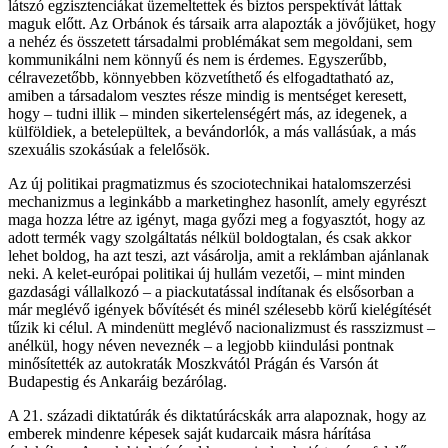
látszó egzisztenciákat üzemeltettek és biztos perspektívát láttak
maguk előtt. Az Orbánok és társaik arra alapozták a jövőjüket, hogy
a nehéz és összetett társadalmi problémákat sem megoldani, sem
kommunikálni nem könnyű és nem is érdemes. Egyszerűbb,
célravezetőbb, könnyebben közvetíthető és elfogadtatható az,
amiben a társadalom vesztes része mindig is mentséget keresett,
hogy – tudni illik – minden sikertelenségért más, az idegenek, a
külföldiek, a betelepültek, a bevándorlók, a más vallásúak, a más
szexuális szokásúak a felelősök.
Az új politikai pragmatizmus és szociotechnikai hatalomszerzési
mechanizmus a leginkább a marketinghez hasonlít, amely egyrészt
maga hozza létre az igényt, maga győzi meg a fogyasztót, hogy az
adott termék vagy szolgáltatás nélkül boldogtalan, és csak akkor
lehet boldog, ha azt teszi, azt vásárolja, amit a reklámban ajánlanak
neki. A kelet-európai politikai új hullám vezetői, – mint minden
gazdasági vállalkozó – a piackutatással indítanak és elsősorban a
már meglévő igények bővítését és minél szélesebb körű kielégítését
tűzik ki célul. A mindenütt meglévő nacionalizmust és rasszizmust –
anélkül, hogy néven neveznék – a legjobb kiindulási pontnak
minősítették az autokraták Moszkvától Prágán és Varsón át
Budapestig és Ankaráig bezárólag.
A 21. századi diktatúrák és diktatúrácskák arra alapoznak, hogy az
emberek mindenre képesek saját kudarcaik másra hárítása