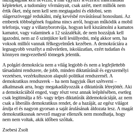
képleteket, a tudomány vívmányait, csak azért, mert milliók nem
értik őket, még nem kell sem megtagadni és eldobni, sem
slágerszöveggé redukálni, még kevésbé rovásírással honosítani. Az
emberek többségének fogalma nincs arról, hogyan működik a mobil
telefonja, vagy a villanyborotvája, hogyan kell kiszámolni a kamatos
kamatot, vagy valaminek a 12 százalékát, de nem hozzájuk kell
igazodni, nem az ő szintjükre kell lesüllyedni, még akkor sem, ha
voksok milliói vannak félkegyelműek kezében. A demokráciára a
legnagyobb veszélyt a műveletlen, iskolázatlan, ezért tudatlan és
könnyen megvezethető tömegek jelentik.
A polgári demokrácia nem a világ legjobb és nem a legfejlettebb
társadalmi rendszere, de jobb, minden diktatúránál és egyszemélyi
vezetésen, vezérkultuszon alapuló politikai rendszernél. A
demokratikus rendszerek – ha nem hagyjuk őket szétverni –
alkalmasak arra, hogy megakadályozzák a diktatúrák létrejöttét. Aki
a demokráciából enged, vagy részt vesz annak leépítésében, esetleg
csak legitimálja a fél- vagy teljes diktatúrák áldemokráciáját, az nem
csak a liberális demokratikus rendet, de a hazáját, az egész világot
árulja el és nagyon gyorsan a saját árulásának áldozata lesz. A magát
demokratikusnak nevező magyar ellenzék nem mondhatja, hogy
nem nem voltak, akik időben szóltak.
Zsebesi Zsolt