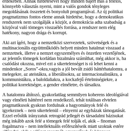
érdekében. Annak hirdetésével hogy minden bajért más a felelős,
könnyebb választás nyerni, mint a valós gondok tényleges
megoldásának összetett és bonyolult programjával. Az új politikai
pragmatizmus fontos eleme annak hirdetése, hogy a demokratikus
rendszerek nem szolgálják a közjót, a demokrácia adta szabadság a
közjóval való tömeges visszaélés forrása, a rendszer nem elég
hatékony, nagyon drága és korrupt.
Aki azt ígéri, hogy a nemzetközi szervezetek, szövetségek és a
multinacionális együttműködés helyett minden hatalmat visszaad a
nemzetnek, illetve a nemzet egyszemélyes és önzetlen vezetőjének,
az jelentős tömegek korlátlan bizalmára számíthat, még akkor is, ha
csalódást okozna, mivel ezt a sikertelenséget is rá lehet kenni a
mindenkor „Soros”-okra,vagyis a jól bevált zsidó háttérhatalomra, a
melegekre, az ateistákra, a liberálisokra, az internacionalistákra, a
kommunistákra, a baloldaliakra, a kockafejű értelmiségiekre, a
politikai korrektségre, a gender elméletre, és társaikra.
A hatalomra áhítozó, gyakorlatilag semmilyen koherens ideológiával
vagy elméleti háttérrel nem rendelkező, tehát totálisan elvtelen
pragmatikusok gyakran fordulnak a hagyományok felé és
igyekeznek – nem sikertelenül – elnyerni az egyházak támogatását.
Ezzel erősítik irányzatuk retrográd jellegét és társadalmi bázisukat
még inkább azok felé a tömegek felé tolják el, akik – finoman
fogalmazva – nem intellektuális erőfeszítéseik miatt szoktak estére