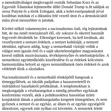
a menekültválságot meglovagoló osztrák Sebastian Kurz és az
Egyesült Államokat lejtmenetbe állító Donald Trump is.Itt találjuk az
orosz Putyint és a török Erdogant, akik a kelet-európaiaknál jóval
korábban indultak el a diktatúra felé vezető úton és a demokráciától
mára jóval messzebbre is jutottak.
Kivétel nélkül valamennyien a nacionalizmus ósdi, rég lejáratottnak
hitt, de ma ismét reneszánszét élő, oly sokszor és sikerrel használt
fegyverét élesítették be. Ellenséget keresnek, ha kell kreálnak, aki
veszélyezteti a nemzet érdekeit, a nemzet kultúráját, a nemzeti
identitást, egészen addig, hogy a nemzethalál vízióját vetítik a
világot nem igazán értő és a saját sikertelenségükre magyarázatot
kereső milliók mozivásznaira, tévéképernyőire és telefonkijelzőire. A
nemzetközi együttműködés kiszélesítése és az érdekek kölcsönös
harmonizálása helyett az egyes nemzetállamok önös érdekeit és azok
védelmét tűzik a zászlaikra.
Nacionalizmustól és a nemzethalál rémképétől hangosak a
tömeggyűlések, az iskolák padjaiban a hazaszeretetről és
önfeláldozó hazafiakról prédikálnak. A templomokban is
megkongatják a vészharangokat a mindig pénzéhes egyházak
konformista vezetői, akik a politikusokhoz hasonlóan üzleti
konjuktúrát látnak a pánikhangulatba kergetett tömegekben, és nem
győznek a nemzet és az egyház, az állam és az egyház egységéről
álmodozni, egyesek már nyíltan ezt követelni. A nemzetek feletti