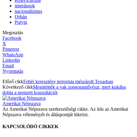
Kelet-Európa
migránsok
nacionalizmus
Orbán
Putyin
Megosztás
Facebook
X
Pinterest
WhatsApp
Linkedin
Email
Nyomtatás
Előző cikk
Fehér keresztény terrorista mészárolt Texasban
Következő cikk
Megütötték a vak zongoraművészt, mert kukába
dobta a nemzeti konzultációt
Amerikai Népszava
Az Amerikai Népszava szerkesztőségi cikke. Az írás az Amerikai
Népszava véleményét és álláspontját tükrözi.
KAPCSOLÓDÓ CIKKEK