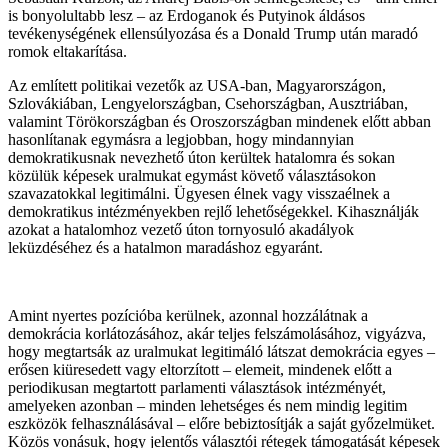
is bonyolultabb lesz – az Erdoganok és Putyinok áldásos
tevékenységének ellensúlyozása és a Donald Trump után maradó
romok eltakarítása.
Az említett politikai vezetők az USA-ban, Magyarországon,
Szlovákiában, Lengyelországban, Csehországban, Ausztriában,
valamint Törökországban és Oroszországban mindenek előtt abban
hasonlítanak egymásra a legjobban, hogy mindannyian
demokratikusnak nevezhető úton kerültek hatalomra és sokan
közülük képesek uralmukat egymást követő választásokon
szavazatokkal legitimálni. Ügyesen élnek vagy visszaélnek a
demokratikus intézményekben rejlő lehetőségekkel. Kihasználják
azokat a hatalomhoz vezető úton tornyosuló akadályok
leküzdéséhez és a hatalmon maradáshoz egyaránt.
Amint nyertes pozícióba kerülnek, azonnal hozzálátnak a
demokrácia korlátozásához, akár teljes felszámolásához, vigyázva,
hogy megtartsák az uralmukat legitimáló látszat demokrácia egyes –
erősen kiüresedett vagy eltorzított – elemeit, mindenek előtt a
periodikusan megtartott parlamenti választások intézményét,
amelyeken azonban – minden lehetséges és nem mindig legitim
eszközök felhasználásával – előre bebiztosítják a saját győzelmüket.
Közös vonásuk, hogy jelentős választói rétegek támogatását képesek