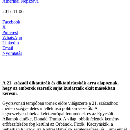
Amerikai Népszava
-
2017-11-06
Facebook
X
Pinterest
WhatsApp
Linkedin
Email
Nyomtatás
A 21. századi diktatúrák és diktatúrácskák arra alapoznak,
hogy az emberek szeretik saját kudarcaik okát másokban
keresni.
Gyorsvonati tempóban törnek előre világszerte a 21. századhoz
mérten szégyenletes intellektusú politikai vezetők. A
legveszélyesebbek a kelet-európai fenomének és az Egyesült
Államok elnöke, Donald Trump. A világ jobbik felének kemény
erőfeszítésébe fog kerülni az Orbánok, Ficók, Kaczy
ńskik,
a
Sebastian Kurzok, az A
ndrej Babiš-ok semlegesítése, és – ami ennél