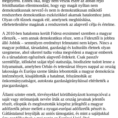
megnyerni. Ennek oka, hogy nem veszik észre az abban rejlő
feloldhatatlan ellentmondást, hogy egy magát nyíltan nem
demokratikusnak nevező és nem is demokratikusan működő
rendszerben demokratikus eszközökkel akarnak hatalomhoz jutni.
Olyan célt tűznek maguk elé, amelynek meghiúsítása,
ellehetetlenítése magának a rendszernek az alapvető célja és értelme.
A 2010-ben hatalomra került Fidesz-rezsimmel szemben a magyar
ellenzék, – sem annak demokratikus része, sem a Fidesztől is jobbra
álló Jobbik – semmilyen eredményt felmutatni nem képes. Nincs a
magyar politikai, társadalmi, gazdasági és kulturális életnek olyan
szegmense, ahol sikerrel tudta volna megvédeni a magyar emberek
és a társadalom egészének alapvető érdekeit. Csak passzív
szemlélője, időnként szájat tépő statisztája, biodíszlete tudott lenne a
folyamatnak, amelyben Orbán és tettestársai fényes nappal az ország
lakossága és Európa szeme láttára lebontották a magyar demokrácia
intézményeit, kisajátították a hatalmat, felszámolták az
önkormányzatiságot, autokrata gazdaságirányítással eltérítették a
piacgazdaságot.
Állami szintre emelt, törvényekkel körülbástyázott korrupcióval a
saját vagy strómanjaik nevére írták az ország javainak jelentős
részét, ellopták és megfosztották közpénz jellegétől a magyar
adófizetők pénze mellett a nyugat-európai adófizetők pénzét is.
Gátlástalanul lenyúlják az uniós támogatást, és mint a sajátjukkal