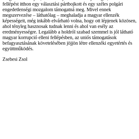
fellépést itthon egy választási pártbojkott és egy széles polgári
engedetlenségi mozgalom támogatná meg. Mivel ennek
megszervezése – láthatólag – meghaladja a magyar ellenzék
képességeit, még inkább elvárható volna, hogy ott lépjenek közösen,
ahol tényleg hasznosak tudnak lenni és ahol van esély az
eredményességre. Legalább a holdról szabad szemmel is jól látható
magyar korrupció elleni fellépésben, az uniós támogatások
befagyasztásának követelésében jöjjön létre ellenzéki egyetértés és
együttműködés.
Zsebesi Zsol