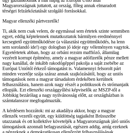
úgy gazdálkodnak a mai napig az Európai Unió által
Magyarországnak juttatott, az ország, főleg annak elmaradott
térségei felzárkóztatását szolgáló forrásokkal.
Magyar ellenzéki pártvezetők!
Ti, akik nem csak velem, de egymással sem értetek szinte semmiben
egyet, eddig képtelennek mutatkoztatok bármilyen eredménnyel
kecsegtető együttműködésre (a választási együttműködés, ha lenn
sem sorolandó ide!) egy dologban jó ideje egy véleményen vagytok.
Egyetértetek abban, hogy az orbáni rezsim maffiózó, államilag
vezérelt korrupt építmény, amely a magyar adófizetők pénze mellett
nagy kanállal, de inkább rakodógéppel pakolja a saját zsebébe az
Európai Uniótól érkező támogatást is. Valamennyi felsorolt párt
minden vezetője szája száraz annak szajkózásától, hogy az uniós
támogatások nem a magyar társadalom érdekében kerülnek
felhasználásra, hanem azok nagy részét a politikusok és strómanjaik
ellopják. Ezt ellenzéki országgyűlési képviselők az MSZP-től a
Jobbikig bezárólag a nagy nyilvánosság előtt, az országházban is
számtalanszor megfogalmazták.
A kérdésem hozzátok: mi az akadálya akkor, hogy a magyar
ellenzék vezetői együtt, egy küldöttség tagjaiként Brüsszelbe
utazzanak és ott kollektíve követeljék a Magyarországnak járó uniós
támogatások azonnali befagyasztását, egészen addig, amíg ezeknek
a pénzeknek a demokratikusan ellenőrzött felhasználásának