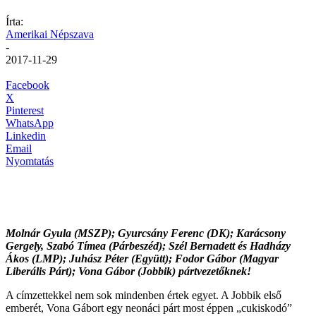
Írta:
Amerikai Népszava
-
2017-11-29
Facebook
X
Pinterest
WhatsApp
Linkedin
Email
Nyomtatás
Molnár Gyula (MSZP); Gyurcsány Ferenc (DK); Karácsony
Gergely, Szabó Tímea (Párbeszéd); Szél Bernadett és Hadházy
Ákos (LMP); Juhász Péter (Együtt); Fodor Gábor (Magyar
Liberális Párt); Vona Gábor (Jobbik) pártvezetőknek!
A címzettekkel nem sok mindenben értek egyet. A Jobbik első
emberét, Vona Gábort egy neonáci párt most éppen „cukiskodó”