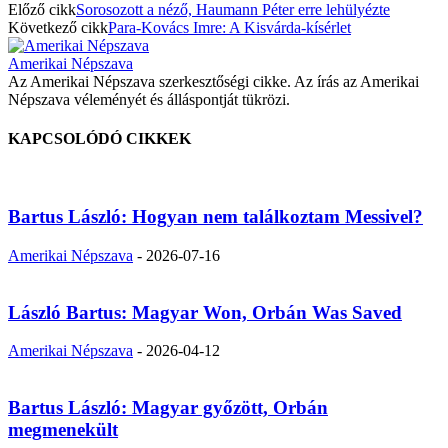
Előző cikk
Sorosozott a néző, Haumann Péter erre lehülyézte
Következő cikk
Para-Kovács Imre: A Kisvárda-kísérlet
Amerikai Népszava
Az Amerikai Népszava szerkesztőségi cikke. Az írás az Amerikai
Népszava véleményét és álláspontját tükrözi.
KAPCSOLÓDÓ CIKKEK
Bartus László: Hogyan nem találkoztam Messivel?
Amerikai Népszava
-
2026-07-16
László Bartus: Magyar Won, Orbán Was Saved
Amerikai Népszava
-
2026-04-12
Bartus László: Magyar győzött, Orbán
megmenekült