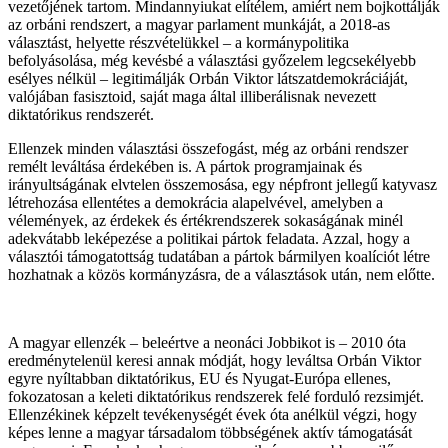
vezetőjének tartom. Mindannyiukat elítélem, amiért nem bojkottálják
az orbáni rendszert, a magyar parlament munkáját, a 2018-as
választást, helyette részvételükkel – a kormánypolitika
befolyásolása, még kevésbé a választási győzelem legcsekélyebb
esélyes nélkül – legitimálják Orbán Viktor látszatdemokráciáját,
valójában fasisztoid, saját maga által illiberálisnak nevezett
diktatórikus rendszerét.
Ellenzek minden választási összefogást, még az orbáni rendszer
remélt leváltása érdekében is. A pártok programjainak és
irányultságának elvtelen összemosása, egy népfront jellegű katyvasz
létrehozása ellentétes a demokrácia alapelvével, amelyben a
vélemények, az érdekek és értékrendszerek sokaságának minél
adekvátabb leképezése a politikai pártok feladata. Azzal, hogy a
választói támogatottság tudatában a pártok bármilyen koalíciót létre
hozhatnak a közös kormányzásra, de a választások után, nem előtte.
A magyar ellenzék – beleértve a neonáci Jobbikot is – 2010 óta
eredménytelenül keresi annak módját, hogy leváltsa Orbán Viktor
egyre nyíltabban diktatórikus, EU és Nyugat-Európa ellenes,
fokozatosan a keleti diktatórikus rendszerek felé forduló rezsimjét.
Ellenzékinek képzelt tevékenységét évek óta anélkül végzi, hogy
képes lenne a magyar társadalom többségének aktív támogatását