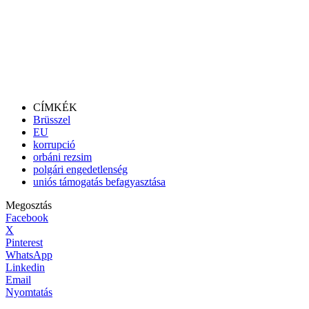
CÍMKÉK
Brüsszel
EU
korrupció
orbáni rezsim
polgári engedetlenség
uniós támogatás befagyasztása
Megosztás
Facebook
X
Pinterest
WhatsApp
Linkedin
Email
Nyomtatás