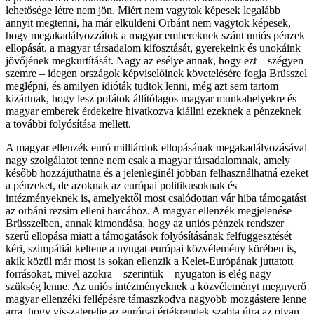
lehetősége létre nem jön. Miért nem vagytok képesek legalább
annyit megtenni, ha már elküldeni Orbánt nem vagytok képesek,
hogy megakadályozzátok a magyar embereknek szánt uniós pénzek
ellopását, a magyar társadalom kifosztását, gyerekeink és unokáink
jövőjének megkurtítását. Nagy az esélye annak, hogy ezt – szégyen
szemre – idegen országok képviselőinek követelésére fogja Brüsszel
meglépni, és amilyen idióták tudtok lenni, még azt sem tartom
kizártnak, hogy lesz pofátok állítólagos magyar munkahelyekre és
magyar emberek érdekeire hivatkozva kiállni ezeknek a pénzeknek
a további folyósítása mellett.
A magyar ellenzék euró milliárdok ellopásának megakadályozásával
nagy szolgálatot tenne nem csak a magyar társadalomnak, amely
később hozzájuthatna és a jelenleginél jobban felhasználhatná ezeket
a pénzeket, de azoknak az európai politikusoknak és
intézményeknek is, amelyektől most csalódottan vár hiba támogatást
az orbáni rezsim elleni harcához. A magyar ellenzék megjelenése
Brüsszelben, annak kimondása, hogy az uniós pénzek rendszer
szerű ellopása miatt a támogatások folyósításának felfüggesztését
kéri, szimpátiát keltene a nyugat-európai közvélemény körében is,
akik közül már most is sokan ellenzik a Kelet-Európának juttatott
forrásokat, mivel azokra – szerintük – nyugaton is elég nagy
szükség lenne. Az uniós intézményeknek a közvéleményt megnyerő
magyar ellenzéki fellépésre támaszkodva nagyobb mozgástere lenne
arra, hogy visszaterelje az európai értékrendek szabta útra az olyan