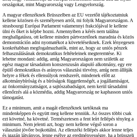
országokat, mint Magyarország vagy Lengyelország.
A magyar ellenzéknek Brüsszelben az EU vezetőit tájékoztatniuk
kellene közösen és személyesen arról, mi folyik Magyarországon. A
strasbourgi Európai Parlament valamennyi frakciójával le kellene
ülni és őket is képbe hozni. Amennyiben a kérés nem találna
meghallgatásra, ott kellene minden pártvezetőnek maradnia és közös
demonstráción adni nyomatékot a követeléseiknek. Ezek lényegesen
konkrétabban megfogalmazhatók, mint az, hogy az uniós pénzek
felhasználásának demokratikus feltételeinek megteremtése. Ki
lehetne mondani: addig, amíg Magyarországon nem születik az
egész magyar társadalom konszenzusán alapuló alkotmány, egy ere
épülő demokratikus és arányos választási törvény, amíg nem állítják
helyre a fékek és ellensúlyok rendszerét, mindenek előtt az
alkotmánybíróság és a bíróságok függetlenségét, a jogállamiságot,
az önkormányzatiságot, a sajtószabadságot, nem kerül társadalmi
ellenőrzés alá a közmédia, addig Magyarország ne kaphasson uniós
támogatást.
Ez a minimum, amit a magát ellenzéknek tartóknak ma
mindenképpen és együtt meg kellene tenniük. Az összes többi csak
ezt követné, ha követné. Természetesen a fent leírt fellépés tényleg a
minimum. Nem jelenti azt, hogy nem kellene végső soron a
választást jövőre bojkottálni. Az ellenzéki fellépés akkor lenne teljes
és igazán látványos, lenne esélye az eredményességre, ha a brüsszeli