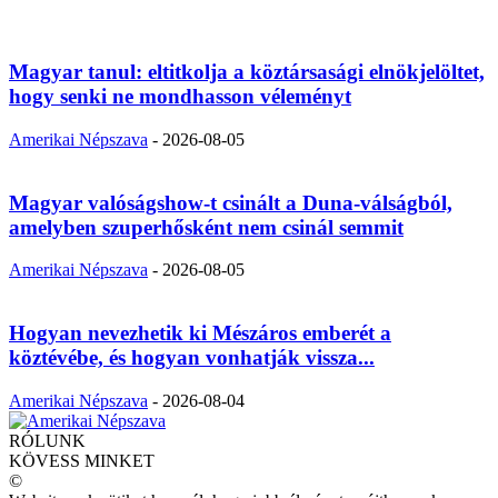
Magyar tanul: eltitkolja a köztársasági elnökjelöltet,
hogy senki ne mondhasson véleményt
Amerikai Népszava
-
2026-08-05
Magyar valóságshow-t csinált a Duna-válságból,
amelyben szuperhősként nem csinál semmit
Amerikai Népszava
-
2026-08-05
Hogyan nevezhetik ki Mészáros emberét a
köztévébe, és hogyan vonhatják vissza...
Amerikai Népszava
-
2026-08-04
RÓLUNK
KÖVESS MINKET
©