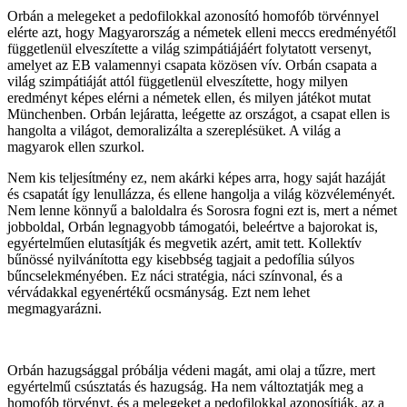
Orbán a melegeket a pedofilokkal azonosító homofób törvénnyel
elérte azt, hogy Magyarország a németek elleni meccs eredményétől
függetlenül elveszítette a világ szimpátiájáért folytatott versenyt,
amelyet az EB valamennyi csapata közösen vív. Orbán csapata a
világ szimpátiáját attól függetlenül elveszítette, hogy milyen
eredményt képes elérni a németek ellen, és milyen játékot mutat
Münchenben. Orbán lejáratta, leégette az országot, a csapat ellen is
hangolta a világot, demoralizálta a szereplésüket. A világ a
magyarok ellen szurkol.
Nem kis teljesítmény ez, nem akárki képes arra, hogy saját hazáját
és csapatát így lenullázza, és ellene hangolja a világ közvéleményét.
Nem lenne könnyű a baloldalra és Sorosra fogni ezt is, mert a német
jobboldal, Orbán legnagyobb támogatói, beleértve a bajorokat is,
egyértelműen elutasítják és megvetik azért, amit tett. Kollektív
bűnössé nyilvánította egy kisebbség tagjait a pedofília súlyos
bűncselekményében. Ez náci stratégia, náci színvonal, és a
vérvádakkal egyenértékű ocsmányság. Ezt nem lehet
megmagyarázni.
Orbán hazugsággal próbálja védeni magát, ami olaj a tűzre, mert
egyértelmű csúsztatás és hazugság. Ha nem változtatják meg a
homofób törvényt, és a melegeket a pedofilokkal azonosítják, az a