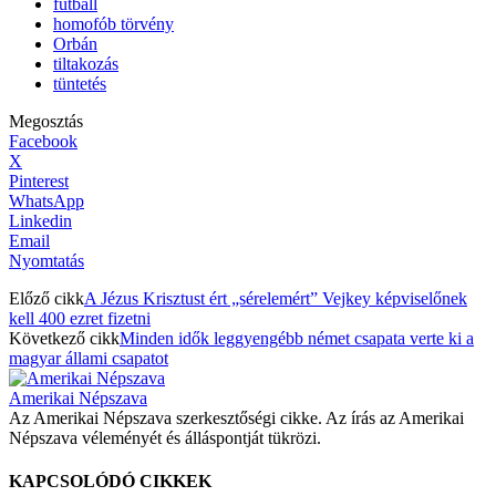
futball
homofób törvény
Orbán
tiltakozás
tüntetés
Megosztás
Facebook
X
Pinterest
WhatsApp
Linkedin
Email
Nyomtatás
Előző cikk
A Jézus Krisztust ért „sérelemért” Vejkey képviselőnek
kell 400 ezret fizetni
Következő cikk
Minden idők leggyengébb német csapata verte ki a
magyar állami csapatot
Amerikai Népszava
Az Amerikai Népszava szerkesztőségi cikke. Az írás az Amerikai
Népszava véleményét és álláspontját tükrözi.
KAPCSOLÓDÓ CIKKEK