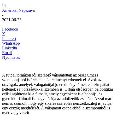
Írta:
Amerikai Népszava
-
2021-06-23
Facebook
X
Pinterest
WhatsApp
Linkedin
Email
Nyomtatás
A futballtornákon jól szereplő válogatottak az országimázs
szempontjából is értékelhető eredményt érhetnek el. Azok az
országok, amelyek válogatottjai jó eredményt érnek el, szimpátiát
keltenek sajt országukkal szemben is. Orbán elsősorban belpolitikai
céllal sajátította ki a futballt, amely egyébként is a hobbija, és
gyerekkori álmait is megvalósítja az adófizetők zsebére. Azzal már
nem is számolt, hogy egy sikeres szereplés nemzetközileg is javítja
egy ország megítélését. A válogatott csapa ebből a szempontból is
nyer vagy veszít.