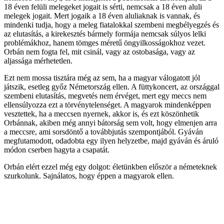
18 éven felüli melegeket jogait is sérti, nemcsak a 18 éven aluli
melegek jogait. Mert jogaik a 18 éven aluliaknak is vannak, és
mindenki tudja, hogy a meleg fiatalokkal szembeni megbélyegzés és
az elutasítás, a kirekesztés bármely formája nemcsak súlyos lelki
problémákhoz, hanem tömges méretű öngyilkosságokhoz vezet.
Orbán nem fogta fel, mit csinál, vagy az ostobasága, vagy az
aljassága mérhetetlen.
Ezt nem mossa tisztára még az sem, ha a magyar válogatott jól
játszik, esetleg győz Németország ellen. A füttykoncert, az országgal
szembeni elutasítás, megvetés nem érvéget, mert egy meccs nem
ellensúlyozza ezt a törvénytelenséget. A magyarok mindenképpen
vesztettek, ha a meccsen nyernek, akkor is, és ezt köszönhetik
Orbánnak, akiben még annyi bátorság sem volt, hogy elmenjen arra
a meccsre, ami sorsdöntő a továbbjutás szempontjából. Gyáván
megfutamodott, odadobta egy ilyen helyzetbe, majd gyáván és áruló
módon cserben hagyta a csapatát.
Orbán elért ezzel még egy dolgot: életünkben először a németeknek
szurkolunk. Sajnálatos, hogy éppen a magyarok ellen.