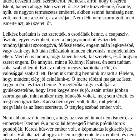
tudott beszélni Isten szeretetéről. Nemcsak arról, hogy ő szereti
Istent, hanem ahogy Isten szereti őt. Ez tette közvetlenné, őszinte,
nyílt, és nagyon természetes emberré, akiben semmi hamisság nem
volt, mert ami a szívén, az a száján. Nem félt, nem szorongott, mert
ismerte azt, aki szereti őt.
Lelkész barátaim is ezt szerették, s csodálták benne, a csupaszív,
őszinte, egyenes embert, mert a megnyomorított évtizedek
mindnyájunkat szorongóvá, félőssé tettek, engem talán legkevésbé,
vagy csak egy idő után fellázadok minden elnyomás, megfélemlítés
ellen. Mert én is tudom, hogy kiben hiszek, kit szeretek, és ő hogyan
szeret engem. De annyira, mint a Kubinyi Karesz, én sem tudtam
soha szabad lenni. Ezt az embert megszabadította a Fiú, és
valósággal szabad lett. Bennünk mindig bennünk maradt a félelem,
hogy mindent elég jól csinálunk-e. Ő merte rábízni magát az Isten
kegyelmére, és bízni benne. A megtérőket úgy csábítják a
gyülekezetekbe, hogy Isten kegyelmes és jó, aztán utána jobban
szoronganak, mint amikor még bűnösök voltak, meg sem tértek, és
meg nem igazultak. Karcsi nem ilyen volt, tudta, mit jelent a
megváltás és az Isten szeretete. Ő tényleg szabad ember volt.
Nem abban az értelemben, ahogy az evangéliumot nem ismerő, az
embereket Istennel és a pokollal fenyegető hamis prédikátorok
gondolják. Karcsi hús-vér ember volt, a képmutatás legkisebb jele
nélkül. Vállalta azt, ahogy az Isten megteremtette az embert, és nem