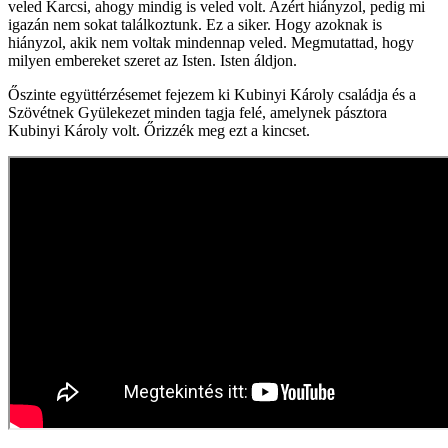
veled Karcsi, ahogy mindig is veled volt. Azért hiányzol, pedig mi
igazán nem sokat találkoztunk. Ez a siker. Hogy azoknak is
hiányzol, akik nem voltak mindennap veled. Megmutattad, hogy
milyen embereket szeret az Isten. Isten áldjon.
Őszinte együttérzésemet fejezem ki Kubinyi Károly családja és a
Szövétnek Gyülekezet minden tagja felé, amelynek pásztora
Kubinyi Károly volt. Őrizzék meg ezt a kincset.