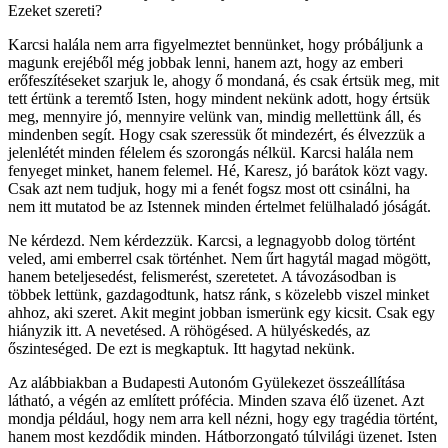
Ezeket szereti?
Karcsi halála nem arra figyelmeztet bennünket, hogy próbáljunk a
magunk erejéből még jobbak lenni, hanem azt, hogy az emberi
erőfeszítéseket szarjuk le, ahogy ő mondaná, és csak értsük meg, mit
tett értünk a teremtő Isten, hogy mindent nekünk adott, hogy értsük
meg, mennyire jó, mennyire velünk van, mindig mellettünk áll, és
mindenben segít. Hogy csak szeressük őt mindezért, és élvezzük a
jelenlétét minden félelem és szorongás nélkül. Karcsi halála nem
fenyeget minket, hanem felemel. Hé, Karesz, jó barátok közt vagy.
Csak azt nem tudjuk, hogy mi a fenét fogsz most ott csinálni, ha
nem itt mutatod be az Istennek minden értelmet felülhaladó jóságát.
Ne kérdezd. Nem kérdezzük. Karcsi, a legnagyobb dolog történt
veled, ami emberrel csak történhet. Nem űrt hagytál magad mögött,
hanem beteljesedést, felismerést, szeretetet. A távozásodban is
többek lettünk, gazdagodtunk, hatsz ránk, s közelebb viszel minket
ahhoz, aki szeret. Akit megint jobban ismerünk egy kicsit. Csak egy
hiányzik itt. A nevetésed. A röhögésed. A hülyéskedés, az
őszinteséged. De ezt is megkaptuk. Itt hagytad nekünk.
Az alábbiakban a Budapesti Autonóm Gyülekezet összeállítása
látható, a végén az említett prófécia. Minden szava élő üzenet. Azt
mondja például, hogy nem arra kell nézni, hogy egy tragédia történt,
hanem most kezdődik minden. Hátborzongató túlvilági üzenet. Isten