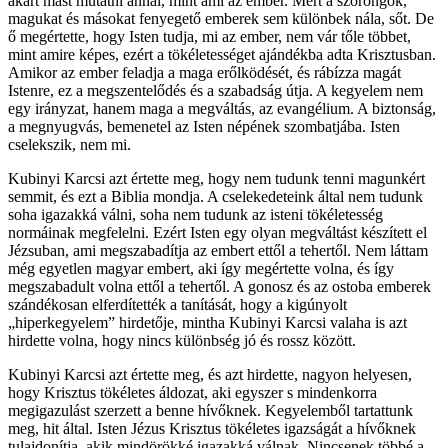
akart mást mutatni annál, mint ami az ember. Mert a szorongók,
magukat és másokat fenyegető emberek sem különbek nála, sőt. De
ő megértette, hogy Isten tudja, mi az ember, nem vár tőle többet,
mint amire képes, ezért a tökéletességet ajándékba adta Krisztusban.
Amikor az ember feladja a maga erőlködését, és rábízza magát
Istenre, ez a megszentelődés és a szabadság útja. A kegyelem nem
egy irányzat, hanem maga a megváltás, az evangélium. A biztonság,
a megnyugvás, bemenetel az Isten népének szombatjába. Isten
cselekszik, nem mi.
Kubinyi Karcsi azt értette meg, hogy nem tudunk tenni magunkért
semmit, és ezt a Biblia mondja. A cselekedeteink által nem tudunk
soha igazakká válni, soha nem tudunk az isteni tökéletesség
normáinak megfelelni. Ezért Isten egy olyan megváltást készített el
Jézsuban, ami megszabadítja az embert ettől a tehertől. Nem láttam
még egyetlen magyar embert, aki így megértette volna, és így
megszabadult volna ettől a tehertől. A gonosz és az ostoba emberek
szándékosan elferdítették a tanítását, hogy a kigúnyolt
„hiperkegyelem” hirdetője, mintha Kubinyi Karcsi valaha is azt
hirdette volna, hogy nincs különbség jó és rossz között.
Kubinyi Karcsi azt értette meg, és azt hirdette, nagyon helyesen,
hogy Krisztus tökéletes áldozat, aki egyszer s mindenkorra
megigazulást szerzett a benne hívőknek. Kegyelemből tartattunk
meg, hit által. Isten Jézus Krisztus tökéletes igazságát a hívőknek
tulajdonítja, akik mindörökké igazakká válnak. Nincsenek többé a