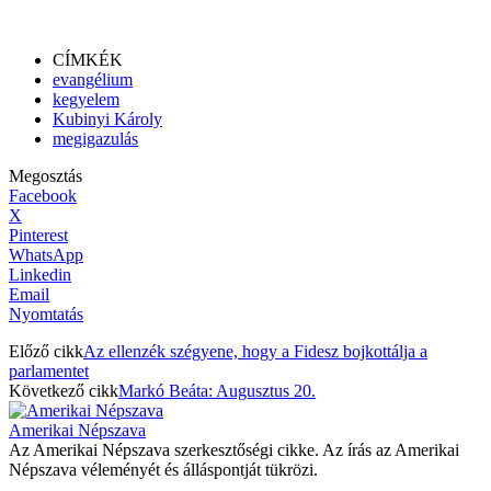
CÍMKÉK
evangélium
kegyelem
Kubinyi Károly
megigazulás
Megosztás
Facebook
X
Pinterest
WhatsApp
Linkedin
Email
Nyomtatás
Előző cikk
Az ellenzék szégyene, hogy a Fidesz bojkottálja a
parlamentet
Következő cikk
Markó Beáta: Augusztus 20.
Amerikai Népszava
Az Amerikai Népszava szerkesztőségi cikke. Az írás az Amerikai
Népszava véleményét és álláspontját tükrözi.