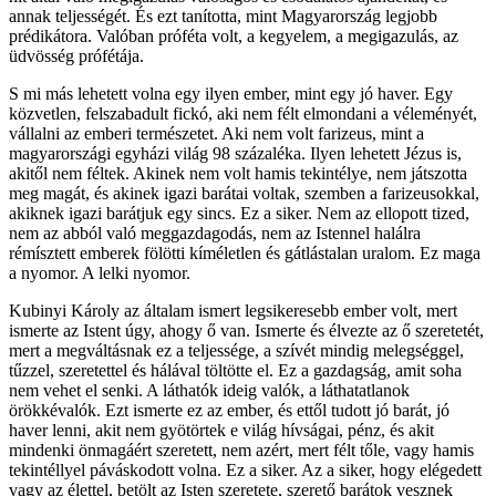
annak teljességét. És ezt tanította, mint Magyarország legjobb
prédikátora. Valóban próféta volt, a kegyelem, a megigazulás, az
üdvösség prófétája.
S mi más lehetett volna egy ilyen ember, mint egy jó haver. Egy
közvetlen, felszabadult fickó, aki nem félt elmondani a véleményét,
vállalni az emberi természetet. Aki nem volt farizeus, mint a
magyarországi egyházi világ 98 százaléka. Ilyen lehetett Jézus is,
akitől nem féltek. Akinek nem volt hamis tekintélye, nem játszotta
meg magát, és akinek igazi barátai voltak, szemben a farizeusokkal,
akiknek igazi barátjuk egy sincs. Ez a siker. Nem az ellopott tized,
nem az abból való meggazdagodás, nem az Istennel halálra
rémísztett emberek fölötti kíméletlen és gátlástalan uralom. Ez maga
a nyomor. A lelki nyomor.
Kubinyi Károly az általam ismert legsikeresebb ember volt, mert
ismerte az Istent úgy, ahogy ő van. Ismerte és élvezte az ő szeretetét,
mert a megváltásnak ez a teljessége, a szívét mindig melegséggel,
tűzzel, szeretettel és hálával töltötte el. Ez a gazdagság, amit soha
nem vehet el senki. A láthatók ideig valók, a láthatatlanok
örökkévalók. Ezt ismerte ez az ember, és ettől tudott jó barát, jó
haver lenni, akit nem gyötörtek e világ hívságai, pénz, és akit
mindenki önmagáért szeretett, nem azért, mert félt tőle, vagy hamis
tekintéllyel páváskodott volna. Ez a siker. Az a siker, hogy elégedett
vagy az élettel, betölt az Isten szeretete, szerető barátok vesznek