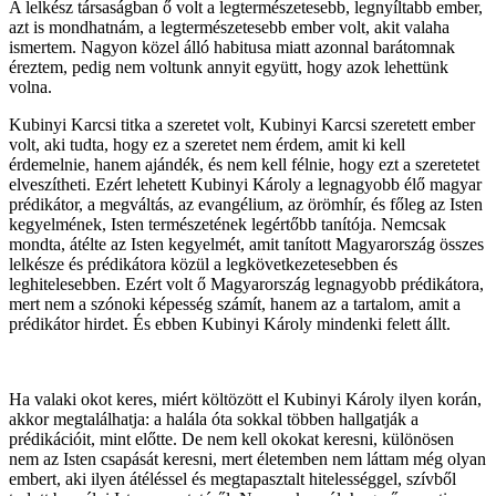
A lelkész társaságban ő volt a legtermészetesebb, legnyíltabb ember,
azt is mondhatnám, a legtermészetesebb ember volt, akit valaha
ismertem. Nagyon közel álló habitusa miatt azonnal barátomnak
éreztem, pedig nem voltunk annyit együtt, hogy azok lehettünk
volna.
Kubinyi Karcsi titka a szeretet volt, Kubinyi Karcsi szeretett ember
volt, aki tudta, hogy ez a szeretet nem érdem, amit ki kell
érdemelnie, hanem ajándék, és nem kell félnie, hogy ezt a szeretetet
elveszítheti. Ezért lehetett Kubinyi Károly a legnagyobb élő magyar
prédikátor, a megváltás, az evangélium, az örömhír, és főleg az Isten
kegyelmének, Isten természetének legértőbb tanítója. Nemcsak
mondta, átélte az Isten kegyelmét, amit tanított Magyarország összes
lelkésze és prédikátora közül a legkövetkezetesebben és
leghitelesebben. Ezért volt ő Magyarország legnagyobb prédikátora,
mert nem a szónoki képesség számít, hanem az a tartalom, amit a
prédikátor hirdet. És ebben Kubinyi Károly mindenki felett állt.
Ha valaki okot keres, miért költözött el Kubinyi Károly ilyen korán,
akkor megtalálhatja: a halála óta sokkal többen hallgatják a
prédikációit, mint előtte. De nem kell okokat keresni, különösen
nem az Isten csapását keresni, mert életemben nem láttam még olyan
embert, aki ilyen átéléssel és megtapasztalt hitelességgel, szívből