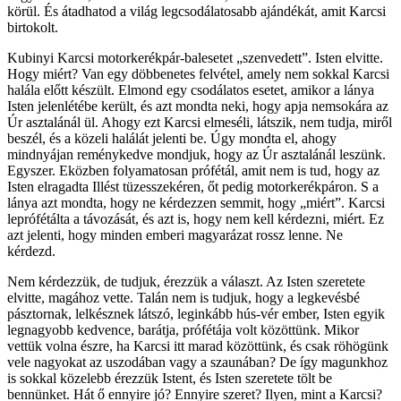
körül. És átadhatod a világ legcsodálatosabb ajándékát, amit Karcsi
birtokolt.
Kubinyi Karcsi motorkerékpár-balesetet „szenvedett”. Isten elvitte.
Hogy miért? Van egy döbbenetes felvétel, amely nem sokkal Karcsi
halála előtt készült. Elmond egy csodálatos esetet, amikor a lánya
Isten jelenlétébe került, és azt mondta neki, hogy apja nemsokára az
Úr asztalánál ül. Ahogy ezt Karcsi elmeséli, látszik, nem tudja, miről
beszél, és a közeli halálát jelenti be. Úgy mondta el, ahogy
mindnyájan reménykedve mondjuk, hogy az Úr asztalánál leszünk.
Egyszer. Eközben folyamatosan prófétál, amit nem is tud, hogy az
Isten elragadta Illést tüzesszekéren, őt pedig motorkerékpáron. S a
lánya azt mondta, hogy ne kérdezzen semmit, hogy „miért”. Karcsi
leprófétálta a távozását, és azt is, hogy nem kell kérdezni, miért. Ez
azt jelenti, hogy minden emberi magyarázat rossz lenne. Ne
kérdezd.
Nem kérdezzük, de tudjuk, érezzük a választ. Az Isten szeretete
elvitte, magához vette. Talán nem is tudjuk, hogy a legkevésbé
pásztornak, lelkésznek látszó, leginkább hús-vér ember, Isten egyik
legnagyobb kedvence, barátja, prófétája volt közöttünk. Mikor
vettük volna észre, ha Karcsi itt marad közöttünk, és csak röhögünk
vele nagyokat az uszodában vagy a szaunában? De így magunkhoz
is sokkal közelebb érezzük Istent, és Isten szeretete tölt be
bennünket. Hát ő ennyire jó? Ennyire szeret? Ilyen, mint a Karcsi?