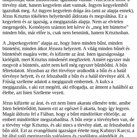
törvény alatt, hanem kegyelem alatt vannak. Ingyen kegyelemből
igazultak meg. Az ingyen kegyelem drága ára (ami az alapja ennek),
Jézus Krisztus tökéletes helyettesítő áldozata és megváltása. Ez a
kegyelem és az igazság, a megigazulás alapja. Nem az elvtelen
megengedés. Keményen számon lett kérve és „meg lett büntetve”
minden bűn, már előre is, csak nem bennünk, hanem Krisztusban.
A „hiperkegyelem” alapja az, hogy Isten minden bűnt, minden
büntetést, minden átkot Jézusra helyezett. A világ minden bűnét és
büntetését magára vette, és kifizette az árat. Isten igazságossága
kielégült, mert Krisztus mindenért megfizetett. Amiért egyszer már
megvolt a büntetés, azért nem kell még egyszer bűnhődni. A bűn
félretolatott. Jézusban az élet törvénye uralkodik a bűn és a halál
törvénye helyett, és ez felszabadít a bűn és a halál törvénye alól. A
Fiúság szelleme adatott a megigazult embernek. A kulcs a
megigazulás, s aki ezt megérti, aki elfogadja, az átment a halálból az
életbe, azt Isten Szelleme vezeti.
Jézus kifizette az árat, és ezt nem Isten akarata ellenére tette, amibe
Isten beletörődött, hanem ezt az egészet ő akarta, hogy így legyen.
Magát áldozta fel a Fiában, hogy a bűnt mindörökre eltörölje, az
embert mindörökre megszabadítsa. A bűn ereje a törvényben van, de
a törvény vége Krisztus, és aki nincs a törvény alatt, az felszabadul a
bűn alól. Ezt az evangéliumi igazságot értette meg Kubinyi Karcsi, a
hit által való megigazulás valóságos és csodálatos ajándékát, és