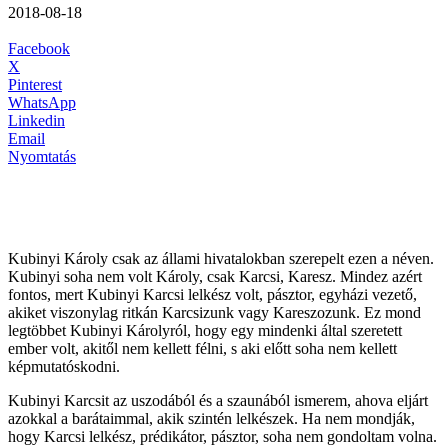
2018-08-18
Facebook
X
Pinterest
WhatsApp
Linkedin
Email
Nyomtatás
Kubinyi Károly csak az állami hivatalokban szerepelt ezen a néven.
Kubinyi soha nem volt Károly, csak Karcsi, Karesz. Mindez azért
fontos, mert Kubinyi Karcsi lelkész volt, pásztor, egyházi vezető,
akiket viszonylag ritkán Karcsizunk vagy Kareszozunk. Ez mond
legtöbbet Kubinyi Károlyról, hogy egy mindenki által szeretett
ember volt, akitől nem kellett félni, s aki előtt soha nem kellett
képmutatóskodni.
Kubinyi Karcsit az uszodából és a szaunából ismerem, ahova eljárt
azokkal a barátaimmal, akik szintén lelkészek. Ha nem mondják,
hogy Karcsi lelkész, prédikátor, pásztor, soha nem gondoltam volna.