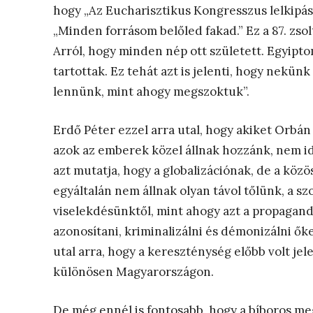
hogy „Az Eucharisztikus Kongresszus lelkipász
„Minden forrásom belőled fakad.” Ez a 87. zsol
Arról, hogy minden nép ott született. Egyipto
tartottak. Ez tehát azt is jelenti, hogy nekünk
lennünk, mint ahogy megszoktuk”.
Erdő Péter ezzel arra utal, hogy akiket Orbá
azok az emberek közel állnak hozzánk, nem id
azt mutatja, hogy a globalizációnak, de a kö
egyáltalán nem állnak olyan távol tőlünk, a sz
viselekdésünktől, mint ahogy azt a propagand
azonosítani, kriminalizálni és démonizálni ők
utal arra, hogy a kereszténység előbb volt je
különösen Magyarországon.
De még ennél is fontosabb, hogy a bíboros m