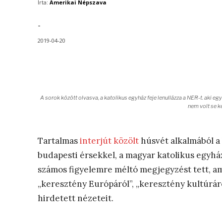
Írta:
Amerikai Népszava
-
2019-04-20
A sorok között olvasva, a katolikus egyház feje lenullázza a NER-t. aki eg
nem volt se k
Tartalmas
interjút közölt
húsvét alkalmából a 
budapesti érsekkel, a magyar katolikus egyház 
számos figyelemre méltó megjegyzést tett, am
„keresztény Európáról”, „keresztény kultúrár
hirdetett nézeteit.