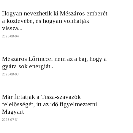
Hogyan nevezhetik ki Mészáros emberét
a köztévébe, és hogyan vonhatják
vissza...
2026-08-04
Mészáros Lőrinccel nem az a baj, hogy a
gyára sok energiát...
2026-08-03
Már firtatják a Tisza-szavazók
felelősségét, itt az idő figyelmeztetni
Magyart
2026-07-31