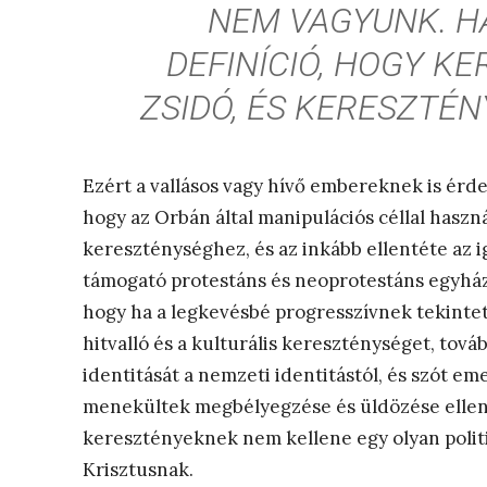
NEM VAGYUNK. H
DEFINÍCIÓ, HOGY K
ZSIDÓ, ÉS KERESZTÉN
Ezért a vallásos vagy hívő embereknek is érde
hogy az Orbán által manipulációs céllal hasz
kereszténységhez, és az inkább ellentéte az
támogató protestáns és neoprotestáns egyhá
hogy ha a legkevésbé progresszívnek tekintet
hitvalló és a kulturális kereszténységet, tov
identitását a nemzeti identitástól, és szót eme
menekültek megbélyegzése és üldözése ellen, 
keresztényeknek nem kellene egy olyan politi
Krisztusnak.