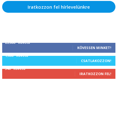
Iratkozzon fel hírlevelünkre
25,000
Követő
KÖVESSEN MINKET!
1,000
Követő
CSATLAKOZZON!
340
Követő
IRATKOZZON FEL!