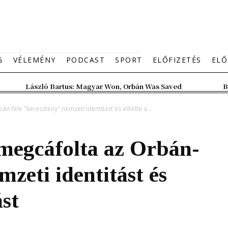
G
VÉLEMÉNY
PODCAST
SPORT
ELŐFIZETÉS
ELŐ
László Bartus: Magyar Won, Orbán Was Saved
B
-féle "keresztény" nemzeti identitást és elítélte a...
 megcáfolta az Orbán-
mzeti identitást és
ást