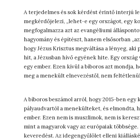
A terjedelmes és sok kérdést érintő interjú l
megkérdőjelezi, „lehet-e egy országot, egy 
megfogalmazza azt az evangéliumi állásponto
hagyomány és építészt, hanem elsősorban „az
hogy Jézus Krisztus megváltása a lényeg, aki
hit, a Jézusban hívő egyének hite. Egy ország
egy ember. Ezen kívül a bíboros azt mondja, 
meg a menekült elnevezéstől, nem feltétlenü
A bíboros beszámol arról, hogy 2015-ben egy k
pályaudvartól a menekülteket, és elmondta, 
ember. Ezen nem is muszlimok, nem is keresz
mint a magyarok vagy az európaiak többsége.
keveredést. Az idegengyűlölet elleni kiállásk