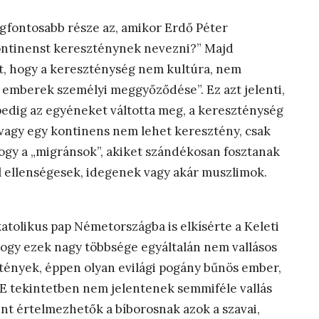
egfontosabb része az, amikor Erdő Péter
kontinenst kereszténynek nevezni?” Majd
t, hogy a kereszténység nem kultúra, nem
 emberek személyi meggyőződése”. Ez azt jelenti,
 pedig az egyéneket váltotta meg, a kereszténység
 vagy egy kontinens nem lehet keresztény, csak
hogy a „migránsok”, akiket szándékosan fosztanak
l ellenségesek, idegenek vagy akár muszlimok.
atolikus pap Németországba is elkísérte a Keleti
hogy ezek nagy többsége egyáltalán nem vallásos
tények, éppen olyan evilági pogány bűnös ember,
 E tekintetben nem jelentenek semmiféle vallás
ént értelmezhetők a bíborosnak azok a szavai,