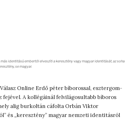
y más identitású embertől elveszíti a keresztény vagy magyar identitását, az soha
eresztény, se magyar.
Válasz Online Erdő péter bíborossal, esztergom-
fejével. A kollégáinál felvilágosultabb bíboros
ely alig burkoltán cáfolta Orbán Viktor
ól” és „keresztény” magyar nemzeti identitásról