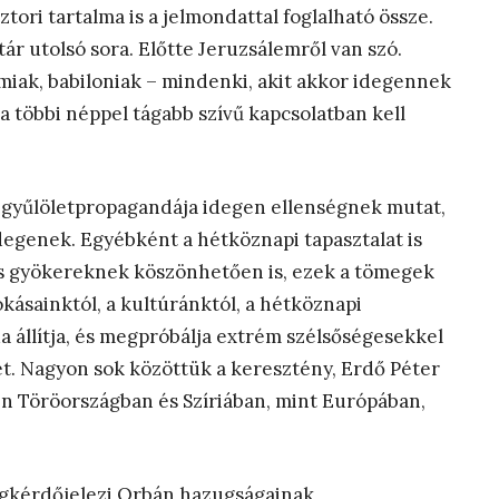
tori tartalma is a jelmondattal foglalható össze.
tár utolsó sora. Előtte Jeruzsálemről van szó.
miak, babiloniak – mindenki, akit akkor idegennek
 a többi néppel tágabb szívű kapcsolatban kell
n gyűlöletpropagandája idegen ellenségnek mutat,
egenek. Egyébként a hétköznapi tapasztalat is
zös gyökereknek köszönhetően is, ezek a tömegek
okásainktól, a kultúránktól, a hétköznapi
a állítja, és megpróbálja extrém szélsőségesekkel
et. Nagyon sok közöttük a keresztény, Erdő Péter
len Töröországban és Szíriában, mint Európában,
egkérdőjelezi Orbán hazugságainak