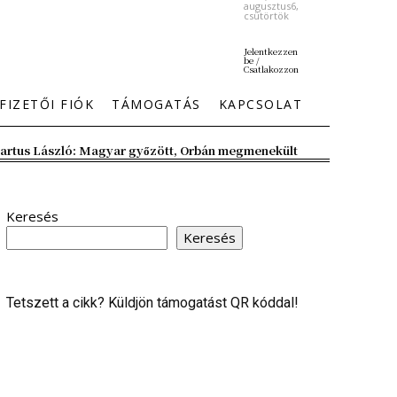
augusztus6,
csütörtök
Jelentkezzen
be /
Csatlakozzon
FIZETŐI FIÓK
TÁMOGATÁS
KAPCSOLAT
artus László: Magyar győzött, Orbán megmenekült
Keresés
Keresés
Tetszett a cikk? Küldjön támogatást QR kóddal!