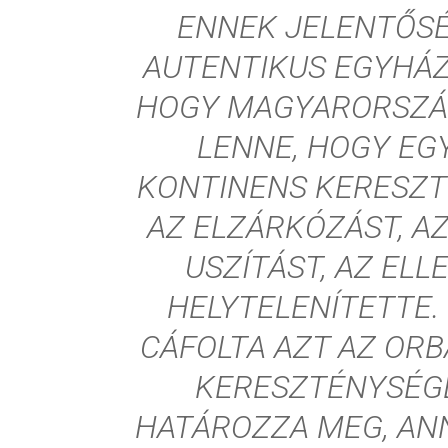
ENNEK JELENTŐSÉ
AUTENTIKUS EGYHÁZ
HOGY MAGYARORSZÁ
LENNE, HOGY EG
KONTINENS KERESZT
AZ ELZÁRKÓZÁST, A
USZÍTÁST, AZ EL
HELYTELENÍTETTE.
CÁFOLTA AZT AZ ORB
KERESZTÉNYSÉGE
HATÁROZZA MEG, ANN