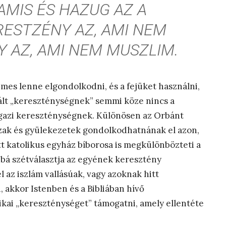
AMIS ÉS HAZUG AZ A
ERESTZÉNY AZ, AMI NEM
Y AZ, AMI NEM MUSZLIM.
mes lenne elgondolkodni, és a fejüket használni,
nált „kereszténységnek” semmi köze nincs a
 igazi kereszténységnek. Különösen az Orbánt
zak és gyülekezetek gondolkodhatnának el azon,
t katolikus egyház bíborosa is megkülönbözteti a
ábbá szétválasztja az egyének keresztény
l az iszlám vallásúak, vagy azoknak hitt
akkor Istenben és a Bibliában hívő
kai „kereszténységet” támogatni, amely ellentéte