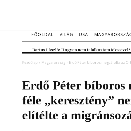
FŐOLDAL
VILÁG
USA
MAGYARORSZÁ
Bartus László: Hogyan nem találkoztam Messivel?
Kezdőlap
Magyarország
Erdő Péter bíboros megcáfolta az Orbán
Magyarország
Erdő Péter bíboros
féle „keresztény” ne
elítélte a migránsoz