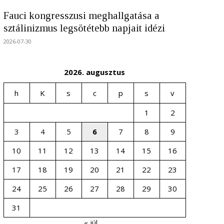
Fauci kongresszusi meghallgatása a
sztálinizmus legsötétebb napjait idézi
2026-07-30
2026. augusztus
h
K
s
c
p
s
v
1
2
3
4
5
6
7
8
9
10
11
12
13
14
15
16
17
18
19
20
21
22
23
24
25
26
27
28
29
30
31
« júl