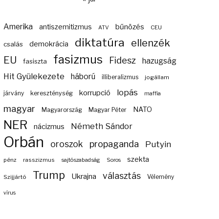
Amerika
bűnözés
antiszemitizmus
ATV
CEU
diktatúra
ellenzék
demokrácia
csalás
fasizmus
EU
Fidesz
hazugság
fasiszta
Hit Gyülekezete
háború
illiberalizmus
jogállam
lopás
korrupció
járvány
kereszténység
maffia
magyar
NATO
Magyarország
Magyar Péter
NER
Németh Sándor
nácizmus
Orbán
propaganda
oroszok
Putyin
szekta
pénz
rasszizmus
sajtószabadság
Soros
Trump
választás
Ukrajna
Szijjártó
Vélemény
vírus