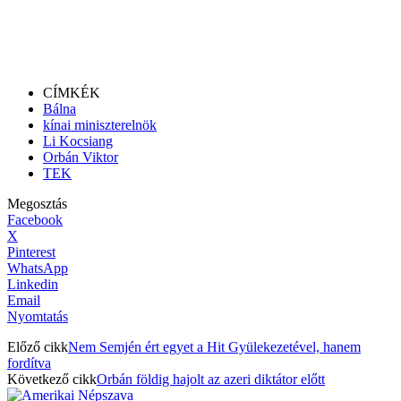
CÍMKÉK
Bálna
kínai miniszterelnök
Li Kocsiang
Orbán Viktor
TEK
Megosztás
Facebook
X
Pinterest
WhatsApp
Linkedin
Email
Nyomtatás
Előző cikk
Nem Semjén ért egyet a Hit Gyülekezetével, hanem
fordítva
Következő cikk
Orbán földig hajolt az azeri diktátor előtt