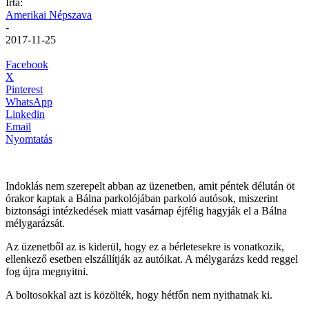
Írta:
Amerikai Népszava
-
2017-11-25
Facebook
X
Pinterest
WhatsApp
Linkedin
Email
Nyomtatás
Indoklás nem szerepelt abban az üzenetben, amit péntek délután öt
órakor kaptak a Bálna parkolójában parkoló autósok, miszerint
biztonsági intézkedések miatt vasárnap éjfélig hagyják el a Bálna
mélygarázsát.
Az üzenetből az is kiderül, hogy ez a bérletesekre is vonatkozik,
ellenkező esetben elszállítják az autóikat. A mélygarázs kedd reggel
fog újra megnyitni.
A boltosokkal azt is közölték, hogy hétfőn nem nyithatnak ki.