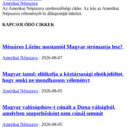
Amerikai Népszava
Az Amerikai Népszava szerkesztőségi cikke. Az írás az Amerikai
Népszava véleményét és álláspontját tükrözi.
KAPCSOLÓDÓ CIKKEK
Mészáros Lőrinc mostantól Magyar strómanja lesz?
Amerikai Népszava
-
2026-08-07
Magyar tanul: eltitkolja a köztársasági elnökjelöltet,
hogy senki ne mondhasson véleményt
Amerikai Népszava
-
2026-08-05
Magyar valóságshow-t csinált a Duna-válságból,
amelyben szuperhősként nem csinál semmit
Amerikai Népszava
-
2026-08-05