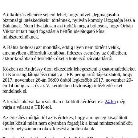
A titkolózás ellenére sejteni lehet, hogy mivel „legmagasabb
biztonsági intézkedések” történnek, nyilván komoly látogatója lesz a
Bálnának. Nem hivatalosan azt tudták meg a boltosok, hogy Orbán
Viktor itt tart majd fogadást a hétfőn idelátogató kínai
miniszterelnöknek.
A Bálna boltosai azt mondták, eddig ilyen nem történt velük,
amennyiben előfordult korábban fideszes esemény az épületben,
akkor korábban értesítették őket a kötelező zárvatartásról.
Közben az Andrássy úton elkezdték lehegeszteni a csatornafedeleket
Li Kocsiang látogatása miatt, a TEK pedig arról tájékoztatott, hogy
2017. november 26-án 06:00 órától legkésőbb 2017. november 29-
én 14 óráig az I. és az V. kerületben biztonsági intézkedéseket
rendelnek el.
A lezárás okával kapcsolatban elküldött kérdéseire a
24.hu
még
várja a választ a TEK-től.
Az értesítés módján túl az is érdekes, hogy a rengeteg kisajátított
épület közül miért nem olyanban fogadják a kínai miniszterelnököt,
amely helyszín nem okoz kiesést a boltosoknak.