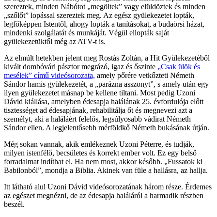
szereztek, minden Nábótot „megöltek” vagy elüldöztek és minden
„szőlőt” lopással szereztek meg. Az egész gyülekezetet lopták,
legfőképpen Istentől, ahogy lopták a tanításokat, a budaörsi házat,
mindenki szolgálatát és munkáját. Végül ellopták saját
gyülekezetüktől még az ATV-t is.
Az elmúlt hetekben jelent meg Rostás Zoltán, a Hit Gyülekezetéből
kivált dombóvári pásztor megrázó, igaz és őszinte
„Csak ülök és
mesélek” című videósorozata,
amely pőrére vetkőzteti Németh
Sándor hamis gyülekezetét, a „parázna asszonyt”, s amely után egy
ilyen gyülekezetet másnap be kellene tiltani. Most pedig Uzoni
Dávid kiállása, amelyben édesapja halálának 25. évfordulója előtt
tisztességet ad édesapjának, rehabilitálja őt és megnevezi azt a
személyt, aki a haláláért felelős, legsúlyosabb vádirat Németh
Sándor ellen. A legjelentősebb mérföldkő Németh bukásának útján.
Még sokan vannak, akik emlékeznek Uzoni Péterre, és tudják,
milyen istenfélő, becsületes és korrekt ember volt. Ez egy belső
forradalmat indíthat el. Ha nem most, akkor később. „Fussatok ki
Babilonból”, mondja a Biblia. Akinek van füle a hallásra, az hallja.
Itt látható alul Uzoni Dávid videósorozatának három része. Érdemes
az egészet megnézni, de az édesapja haláláról a harmadik részben
beszél.