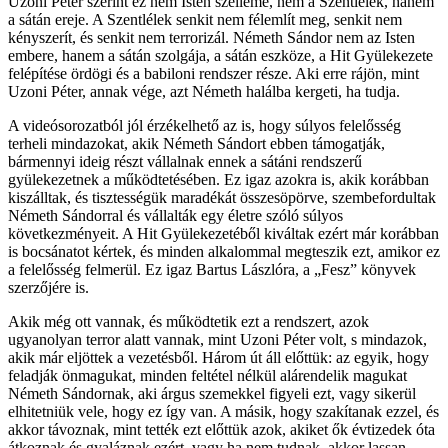
Uzoni Péter szerint ez nem Isten szelleme, nem a Szentlélek, hanem
a sátán ereje. A Szentlélek senkit nem félemlít meg, senkit nem
kényszerít, és senkit nem terrorizál. Németh Sándor nem az Isten
embere, hanem a sátán szolgája, a sátán eszköze, a Hit Gyülekezete
felépítése ördögi és a babiloni rendszer része. Aki erre rájön, mint
Uzoni Péter, annak vége, azt Németh halálba kergeti, ha tudja.
A videósorozatból jól érzékelhető az is, hogy súlyos felelősség
terheli mindazokat, akik Németh Sándort ebben támogatják,
bármennyi ideig részt vállalnak ennek a sátáni rendszerű
gyülekezetnek a működtetésében. Ez igaz azokra is, akik korábban
kiszálltak, és tisztességük maradékát összesöpörve, szembefordultak
Németh Sándorral és vállalták egy életre szóló súlyos
következményeit. A Hit Gyülekezetéből kiváltak ezért már korábban
is bocsánatot kértek, és minden alkalommal megteszik ezt, amikor ez
a felelősség felmerül. Ez igaz Bartus Lászlóra, a „Fesz” könyvek
szerzőjére is.
Akik még ott vannak, és működtetik ezt a rendszert, azok
ugyanolyan terror alatt vannak, mint Uzoni Péter volt, s mindazok,
akik már eljöttek a vezetésből. Három út áll előttük: az egyik, hogy
feladják önmagukat, minden feltétel nélkül alárendelik magukat
Németh Sándornak, aki árgus szemekkel figyeli ezt, vagy sikerül
elhitetniük vele, hogy ez így van. A másik, hogy szakítanak ezzel, és
akkor távoznak, mint tették ezt előttük azok, akiket ők évtizedek óta
átkoznak és gyaláznak ezért, vagy ha nem tudnak, akkor lassan