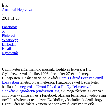
Írta:
Amerikai Népszava
-
2021-11-28
Facebook
X
Pinterest
WhatsApp
Linkedin
Email
Nyomtatás
Uzoni Péter agrármérnök, műszaki fordító és lelkész, a Hit
Gyülekezete volt elnöke, 1996. december 27-én halt meg
Budapesten. Halálának valódi okáról
Bartus László Fesz van című
könyvében
lehetett olvasni először. Huszonöt évvel Uzoni Péter
halála után
megszólalt Uzoni Dávid, a Hit Gyülekezete volt
elnökének legidősebb (elsőszülött) fia
, aki megerősítette a Fesz van
című könyv állításait, és a Facebook oldalára felhelyezett videójában
további részleteket tett közzé. Ezekből egyértelműen kiderül, hogy
Uzoni Péter haláláért Németh Sándor vezető lelkész a felelős.