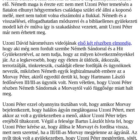
elő. Németh maga is érezte ezt: nem mert Uzoni Péter temetésén a
fiatalon elhunyt hétgyermekes családapa szülei elé állni a koporsó
mellé, mert nem tudott volna elszámolni a fiukkal. Németh és a
visszaélései, elfogadhatatlan módszerei és a bibliaellenes gyülekezeti
modell két év múlva így is szakadáshoz vezetett, amit Uzoni Péter
már nem érhetett meg.
Uzoni Dávid háromrészes videójának
első két részében elmondja,
hogy aki még nem fordult szembe Németh Sándorral és a Hit
Gyülekezetével, az nem tudja, hogy az milyen következményekkel
jár. Az a legkevesebb, hogy egy életen át üldözik, átkozzák,
terrorizálják, tönkreteszik, családját ellene fordítják és ügynöknek
nevezik, miközben Németh egyik legbizalmasabb embere az a
Morvay Péter, akiről egyedül derült ki, hogy Hartmann László
fedőnéven III/III-as ügynök volt. Nem véletlen, hogy Uzoni Péter
részben Németh Sándornak a Morvaytól való függősége miatt halt
meg.
Uzoni Péter ezzel olyannyira tisztában volt, hogy amikor Morvay
bejelentkezett, hogy halálos ágyán meglátogassa Uzoni Pétert, mert
akkor az volt a gyülekezetben a menő, akkor Uzoni Péter teljes
erejéből tiltakozott. Végül a felesége Bartus Lászlót hívta fel, hogy
Uzoni Péter kérése az, hogy állítsa le Morvayt és fordítsa vissza,
mert nem szeretné, ha a III/III-as Morvay megjelenne az ágyánál. Az
nyílt titok volt a gyülekezetben, hogy Uzoni Péter megtéretlen, sötét,