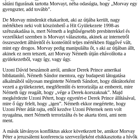
sátáni figurának tartotta Morvayt, néha odasúgta, hogy „Morvay egy
gyengszter, add tovább”.
De Morvay mindenkit eltakarított, aki az útjába került, nagy
mértékben neki volt köszönhető a Hit Gyülekezete 1998-as
szétszakadása is, mert Németh a leghűségesebb presbiterekkel és
vezetőkkel szemben is Morvayt választotta, akinek az internetről
összeszedett álhíreitől és konteóitól teljes mértékben függővé vált,
mint egy drogos. Morvay pedig manipulálta őt, s aki az útjában állt,
akinek ez nem tetszett, azt Morvay Németh útján eltávolította a
gyülekezetből, vagy így, vagy úgy.
Uzoni Dávid beszámolt arról, amikor Derek Prince amerikai
bibliatanító, Németh Sándor mentora, egy budapesti látogatása
alkalmából súlyosan megintette Németh Sándort, hogy diktátorként
vezeti a gyülekezetet, megfélemlíti és terrorizálja az embereit, mire
Németh úgy reagált, hogy „vége a Derek-korszaknak”. Majd
megkérdezte Uzoni Pétert, hogy egyetért-e Derek Prince állításával,
mire ő úgy felelt, hogy „igen”. Németh ekkor megértette, hogy
Uzoni Péter átlát rajta, ettől kezdve Uzoni Péternek nem volt
nyugalma, mert Németh terrorizálta és be akarta törni, ami nem
ment.
A másik látványos konfliktus akkor következett be, amikor Morvay
Péter a jeruzsálemi konferencia szervezőjeként elsikkasztotta a hívők