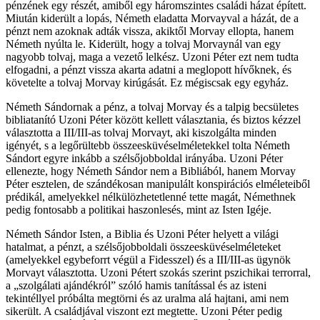
pénzének egy részét, amiből egy háromszintes családi házat épített.
Miután kiderült a lopás, Németh eladatta Morvayval a házát, de a
pénzt nem azoknak adták vissza, akiktől Morvay ellopta, hanem
Németh nyúlta le. Kiderült, hogy a tolvaj Morvaynál van egy
nagyobb tolvaj, maga a vezető lelkész. Uzoni Péter ezt nem tudta
elfogadni, a pénzt vissza akarta adatni a meglopott hívőknek, és
követelte a tolvaj Morvay kirúgását. Ez mégiscsak egy egyház.
Németh Sándornak a pénz, a tolvaj Morvay és a talpig becsületes
bibliatanító Uzoni Péter között kellett választania, és biztos kézzel
választotta a III/III-as tolvaj Morvayt, aki kiszolgálta minden
igényét, s a legőrültebb összeesküvéselméletekkel tolta Németh
Sándort egyre inkább a szélsőjobboldal irányába. Uzoni Péter
ellenezte, hogy Németh Sándor nem a Bibliából, hanem Morvay
Péter esztelen, de szándékosan manipulált konspirációs elméleteiből
prédikál, amelyekkel nélkülözhetetlenné tette magát, Némethnek
pedig fontosabb a politikai haszonlesés, mint az Isten Igéje.
Németh Sándor Isten, a Biblia és Uzoni Péter helyett a világi
hatalmat, a pénzt, a szélsőjobboldali összeesküvéselméleteket
(amelyekkel egybeforrt végül a Fidesszel) és a III/III-as ügynök
Morvayt választotta. Uzoni Pétert szokás szerint pszichikai terrorral,
a „szolgálati ajándékról” szóló hamis tanítással és az isteni
tekintéllyel próbálta megtörni és az uralma alá hajtani, ami nem
sikerült. A családjával viszont ezt megtette. Uzoni Péter pedig