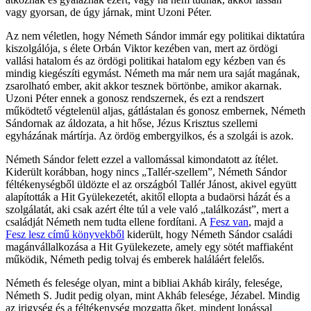
vagy gyorsan, de úgy járnak, mint Uzoni Péter.
Az nem véletlen, hogy Németh Sándor immár egy politikai diktatúra
kiszolgálója, s élete Orbán Viktor kezében van, mert az ördögi
vallási hatalom és az ördögi politikai hatalom egy kézben van és
mindig kiegészíti egymást. Németh ma már nem ura saját magának,
zsarolható ember, akit akkor tesznek börtönbe, amikor akarnak.
Uzoni Péter ennek a gonosz rendszernek, és ezt a rendszert
működtető végtelenül aljas, gátlástalan és gonosz embernek, Németh
Sándornak az áldozata, a hit hőse, Jézus Krisztus szellemi
egyházának mártírja. Az ördög embergyilkos, és a szolgái is azok.
Németh Sándor felett ezzel a vallomással kimondatott az ítélet.
Kiderült korábban, hogy nincs „Tallér-szellem”, Németh Sándor
féltékenységből üldözte el az országból Tallér Jánost, akivel együtt
alapították a Hit Gyülekezetét, akitől ellopta a budaörsi házát és a
szolgálatát, aki csak azért élte túl a vele való „találkozást”, mert a
családját Németh nem tudta ellene fordítani. A
Fesz van
, majd a
Fesz lesz című könyvekből
kiderült, hogy Németh Sándor családi
magánvállalkozása a Hit Gyülekezete, amely egy sötét maffiaként
működik, Németh pedig tolvaj és emberek haláláért felelős.
Németh és felesége olyan, mint a bibliai Akháb király, felesége,
Németh S. Judit pedig olyan, mint Akháb felesége, Jézabel. Mindig
az irigység és a féltékenység mozgatta őket, mindent lopással