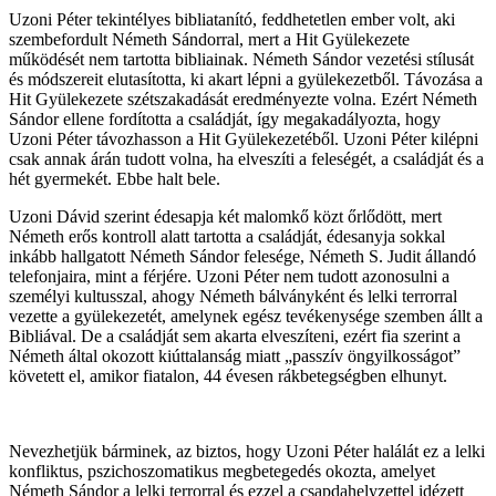
Uzoni Péter tekintélyes bibliatanító, feddhetetlen ember volt, aki
szembefordult Németh Sándorral, mert a Hit Gyülekezete
működését nem tartotta bibliainak. Németh Sándor vezetési stílusát
és módszereit elutasította, ki akart lépni a gyülekezetből. Távozása a
Hit Gyülekezete szétszakadását eredményezte volna. Ezért Németh
Sándor ellene fordította a családját, így megakadályozta, hogy
Uzoni Péter távozhasson a Hit Gyülekezetéből. Uzoni Péter kilépni
csak annak árán tudott volna, ha elveszíti a feleségét, a családját és a
hét gyermekét. Ebbe halt bele.
Uzoni Dávid szerint édesapja két malomkő közt őrlődött, mert
Németh erős kontroll alatt tartotta a családját, édesanyja sokkal
inkább hallgatott Németh Sándor felesége, Németh S. Judit állandó
telefonjaira, mint a férjére. Uzoni Péter nem tudott azonosulni a
személyi kultusszal, ahogy Németh bálványként és lelki terrorral
vezette a gyülekezetét, amelynek egész tevékenysége szemben állt a
Bibliával. De a családját sem akarta elveszíteni, ezért fia szerint a
Németh által okozott kiúttalanság miatt „passzív öngyilkosságot”
követett el, amikor fiatalon, 44 évesen rákbetegségben elhunyt.
Nevezhetjük bárminek, az biztos, hogy Uzoni Péter halálát ez a lelki
konfliktus, pszichoszomatikus megbetegedés okozta, amelyet
Németh Sándor a lelki terrorral és ezzel a csapdahelyzettel idézett