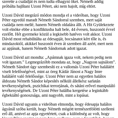
szerette a családját és nem tudta elhagyni őket. Németh addig
próbálta hajlítani Uzoni Pétert, aki nem hajolt, míg eltört.
Uzoni Dávid megrázó módon mondja el a videóban, hogy Uzoni
Péter egyedül maradt Németh Sándorral szemben, mert saját
családja nem mellé, hanem Németh oldalára állt. A Hit Gyülekezete
volt elnöke ebbe a konfliktusba halt bele, 44 évesen, huszonöt évvel
ezelőtt. Hét gyermeke közül a legkisebb hatéves volt akkor. Uzoni
Dávid most rehabilitálta az édesapját, bocsánatot kért tőle is, és
mindazoktól, akikkel huszonöt éven át szemben áll azért, mert nem
az apjának, hanem Németh Sándornak adott igazat.
Uzoni Dávid azt mondta: „Apámnak igaza volt, nekem pedig nem
volt igazam.” Legmegrázóbb mondata az, hogy „Nagyon sajnálom”.
Németh Sándort úgy szembesíti ez a vallomás Uzoni Péter haláláért
viselt felelősségével, mint az öreg Kádár Jánost a Nagy Imre
haláláért való felelőssége. Uzoni Péter nem az egyetlen halálos
áldozata Németh Sándor képesítés nélküli állelkész sarlatán
tevékenységének, pszichikai terrorjának, és sátáni erővel manipuláló
tevékenységének. De Uzoni Péter halálba kergetése a leginkább
égbekiáltó gonoszsága, ami nagyobb, mint a lopásai.
Uzoni Dávid ugyanis a videóban elmondja, hogy édesapja halálos
ágyánál szóba került, hogy Németh mögött természetfölötti szellemi
erő áll, amivel az apja egyetértett, csak a különbség az volt, hogy