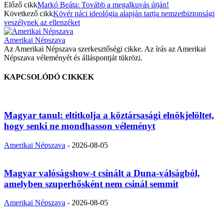
Előző cikk
Markó Beáta: Tovább a megalkuvás útján!
Következő cikk
Kövér náci ideológia alapján tartja nemzetbiztonsági
veszélynek az ellenzéket
Amerikai Népszava
Az Amerikai Népszava szerkesztőségi cikke. Az írás az Amerikai
Népszava véleményét és álláspontját tükrözi.
KAPCSOLÓDÓ CIKKEK
Magyar tanul: eltitkolja a köztársasági elnökjelöltet,
hogy senki ne mondhasson véleményt
Amerikai Népszava
-
2026-08-05
Magyar valóságshow-t csinált a Duna-válságból,
amelyben szuperhősként nem csinál semmit
Amerikai Népszava
-
2026-08-05