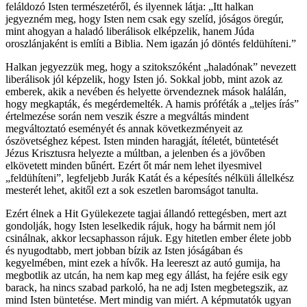
feláldozó Isten természetéről, és ilyennek látja: „Itt halkan
jegyezném meg, hogy Isten nem csak egy szelíd, jóságos öregúr,
mint ahogyan a haladó liberálisok elképzelik, hanem Júda
oroszlánjaként is említi a Biblia. Nem igazán jó döntés feldühíteni.”
Halkan jegyezzük meg, hogy a szitokszóként „haladónak” nevezett
liberálisok jól képzelik, hogy Isten jó. Sokkal jobb, mint azok az
emberek, akik a nevében és helyette örvendeznek mások halálán,
hogy megkapták, és megérdemelték. A hamis próféták a „teljes írás”
értelmezése során nem veszik észre a megváltás mindent
megváltoztató eseményét és annak következményeit az
ószövetséghez képest. Isten minden haragját, ítéletét, büntetését
Jézus Krisztusra helyezte a múltban, a jelenben és a jövőben
elkövetett minden bűnért. Ezért őt már nem lehet ilyesmivel
„feldühíteni”, legfeljebb Jurák Katát és a képesítés nélküli állelkész
mesterét lehet, akitől ezt a sok eszetlen baromságot tanulta.
Ezért élnek a Hit Gyülekezete tagjai állandó rettegésben, mert azt
gondolják, hogy Isten leselkedik rájuk, hogy ha bármit nem jól
csinálnak, akkor lecsaphasson rájuk. Egy hitetlen ember élete jobb
és nyugodtabb, mert jobban bízik az Isten jóságában és
kegyelmében, mint ezek a hívők. Ha leereszt az autó gumija, ha
megbotlik az utcán, ha nem kap meg egy állást, ha fejére esik egy
barack, ha nincs szabad parkoló, ha ne adj Isten megbetegszik, az
mind Isten büntetése. Mert mindig van miért. A képmutatók ugyan