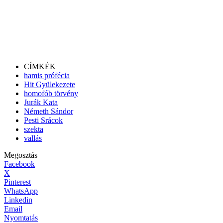
CÍMKÉK
hamis prófécia
Hit Gyülekezete
homofób törvény
Jurák Kata
Németh Sándor
Pesti Srácok
szekta
vallás
Megosztás
Facebook
X
Pinterest
WhatsApp
Linkedin
Email
Nyomtatás