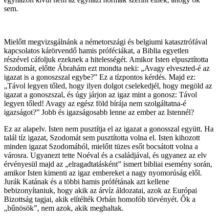
sem.
Mielőtt megvizsgálnánk a németországi és belgiumi katasztrófával
kapcsolatos kárörvendő hamis próféciákat, a Biblia egyetlen
részével cáfoljuk ezeknek a hitelességét. Amikor Isten elpusztította
Szodomát, előtte Ábrahám ezt mondta neki: „Avagy elveszted-é az
igazat is a gonoszszal egybe?” Ez a tízpontos kérdés. Majd ez:
„Távol legyen tőled, hogy ilyen dolgot cselekedjél, hogy megöld az
igazat a gonoszszal, és úgy járjon az igaz mint a gonosz: Távol
legyen tőled! Avagy az egész föld bírája nem szolgáltatna-é
igazságot?” Jobb és igazságosabb lenne az ember az Istennél?
Ez az alapelv. Isten nem pusztítja el az igazat a gonosszal együtt. Ha
talál tíz igazat, Szodomát sem pusztította volna el. Isten kihozott
minden igazat Szodomából, mielőtt tüzes esőt bocsátott volna a
városra. Ugyanezt tette Noéval és a családjával, és ugyanez az elv
érvényesül majd az „elragadtatásként” ismert bibliai esemény során,
amikor Isten kimenti az igaz embereket a nagy nyomorúság elől.
Jurák Katának és a többi hamis prófétának azt kellene
bebizonyítaniuk, hogy akik az árvíz áldozatai, azok az Európai
Bizottság tagjai, akik elítélték Orbán homofób törvényét. Ők a
„bűnösök”, nem azok, akik meghaltak.