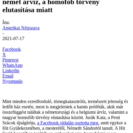
német árvíz, a homofób törvény
elutasítása miatt
Írta:
Amerikai Népszava
-
2021-07-17
Facebook
X
Pinterest
WhatsApp
Linkedin
Email
Nyomtatás
Mint minden ezredforduló, tömegkatasztrófa, természeti jelenség és
ledőlt ház esetén, most is megjelentek a hamis próféták, akik már
összefüggést találtak a németországi és a belgiumi árvíz, valamint a
magyar homofób törvény elutasítása között. Jurák Kata, a Pesti
Srácok újságírója,
a Facebook oldalán osztotta meg
, amit egykor a
Hit Gyülekezetében, a mesterétől, Németh Sándortól tanult. A Hit