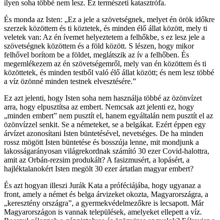
ilyen soha többé nem lesz. Ez természeti katasztrófa.
És monda az Isten: „Ez a jele a szövetségnek, melyet én örök időkre
szerzek közöttem és ti köztetek, és minden élő állat között, mely ti
veletek van: Az én ívemet helyeztetem a felhőkbe, s ez lesz jele a
szövetségnek közöttem és a föld között. S lészen, hogy mikor
felhővel borítom be a földet, meglátszik az ív a felhőben. És
megemlékezem az én szövetségemről, mely van én közöttem és ti
közöttetek, és minden testből való élő állat között; és nem lesz többé
a víz özönné minden testnek elvesztésére.”
Ez azt jelenti, hogy Isten soha nem használja többé az özönvízet
arra, hogy elpusztítsa az embert. Nemcsak azt jelenti ez, hogy
„minden embert” nem pusztít el, hanem egyáltalán nem pusztít el az
özönvízzel senkit. Se a németeket, se a belgákat. Ezért éppen egy
árvízet azonosítani Isten büntetésével, nevetséges. De ha minden
rossz mögött Isten büntetése és bosszúja lenne, mit mondjunk a
lakosságarányosan világrekordnak számító 30 ezer Covid-halottra,
amit az Orbán-rezsim produkált? A fasizmusért, a lopásért, a
hajléktalanokért Isten megölt 30 ezer ártatlan magyar embert?
És azt hogyan illeszi Jurák Kata a próféciájába, hogy ugyanaz a
front, amely a német és belga árvizeket okozta, Magyarországra, a
„keresztény országra”, a gyermekvédelmezőkre is lecsapott. Már
Magyarországon is vannak települések, amelyeket ellepett a víz.