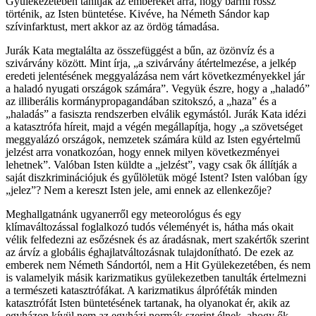
Gyülekezetében tanítják az embereket arra, hogy bármi rossz
történik, az Isten büntetése. Kivéve, ha Németh Sándor kap
szívinfarktust, mert akkor az az ördög támadása.
Jurák Kata megtalálta az összefüggést a bűn, az özönvíz és a
szivárvány között. Mint írja, „a szivárvány átértelmezése, a jelkép
eredeti jelentésének meggyalázása nem várt következményekkel jár
a haladó nyugati országok számára”. Vegyük észre, hogy a „haladó”
az illiberális kormánypropagandában szitokszó, a „haza” és a
„haladás” a fasiszta rendszerben elválik egymástól. Jurák Kata idézi
a katasztrófa híreit, majd a végén megállapítja, hogy „a szövetséget
meggyalázó országok, nemzetek számára küld az Isten egyértelmű
jelzést arra vonatkozóan, hogy ennek milyen következményei
lehetnek”. Valóban Isten küldte a „jelzést”, vagy csak ők állítják a
saját diszkriminációjuk és gyűlöletük mögé Istent? Isten valóban így
„jelez”? Nem a kereszt Isten jele, ami ennek az ellenkezője?
Meghallgatnánk ugyanerről egy meteorológus és egy
klímaváltozással foglalkozó tudós véleményét is, hátha más okait
vélik felfedezni az esőzésnek és az áradásnak, mert szakértők szerint
az árvíz a globális éghajlatváltozásnak tulajdonítható. De ezek az
emberek nem Németh Sándortól, nem a Hit Gyülekezetében, és nem
is valamelyik másik karizmatikus gyülekezetben tanulták értelmezni
a természeti katasztrófákat. A karizmatikus álpróféták minden
katasztrófát Isten büntetésének tartanak, ha olyanokat ér, akik az
egyházon kívül nem az egyházi normák szerint élnek, ahogy ők