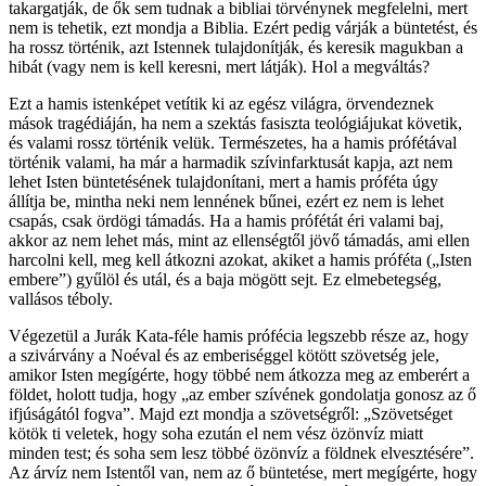
takargatják, de ők sem tudnak a bibliai törvénynek megfelelni, mert
nem is tehetik, ezt mondja a Biblia. Ezért pedig várják a büntetést, és
ha rossz történik, azt Istennek tulajdonítják, és keresik magukban a
hibát (vagy nem is kell keresni, mert látják). Hol a megváltás?
Ezt a hamis istenképet vetítik ki az egész világra, örvendeznek
mások tragédiáján, ha nem a szektás fasiszta teológiájukat követik,
és valami rossz történik velük. Természetes, ha a hamis prófétával
történik valami, ha már a harmadik szívinfarktusát kapja, azt nem
lehet Isten büntetésének tulajdonítani, mert a hamis próféta úgy
állítja be, mintha neki nem lennének bűnei, ezért ez nem is lehet
csapás, csak ördögi támadás. Ha a hamis prófétát éri valami baj,
akkor az nem lehet más, mint az ellenségtől jövő támadás, ami ellen
harcolni kell, meg kell átkozni azokat, akiket a hamis próféta („Isten
embere”) gyűlöl és utál, és a baja mögött sejt. Ez elmebetegség,
vallásos téboly.
Végezetül a Jurák Kata-féle hamis prófécia legszebb része az, hogy
a szivárvány a Noéval és az emberiséggel kötött szövetség jele,
amikor Isten megígérte, hogy többé nem átkozza meg az emberért a
földet, holott tudja, hogy „az ember szívének gondolatja gonosz az ő
ifjúságától fogva”. Majd ezt mondja a szövetségről: „Szövetséget
kötök ti veletek, hogy soha ezután el nem vész özönvíz miatt
minden test; és soha sem lesz többé özönvíz a földnek elvesztésére”.
Az árvíz nem Istentől van, nem az ő büntetése, mert megígérte, hogy