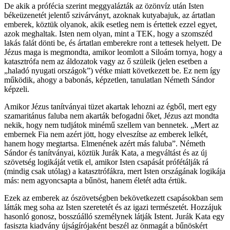
De akik a prófécia szerint meggyalázták az özönvíz után Isten
békeüzenetét jelentő szivárványt, azoknak kutyabajuk, az ártatlan
emberek, köztük olyanok, akik esetleg nem is értettek ezzel egyet,
azok meghaltak. Isten nem olyan, mint a TEK, hogy a szomszéd
lakás falát dönti be, és ártatlan emberekre ront a tettesek helyett. De
Jézus maga is megmondta, amikor leomlott a Siloám tornya, hogy a
katasztrófa nem az áldozatok vagy az ő szüleik (jelen esetben a
„haladó nyugati országok”) vétke miatt következett be. Ez nem így
működik, ahogy a babonás, képzetlen, tanulatlan Németh Sándor
képzeli.
Amikor Jézus tanítványai tüzet akartak lehozni az égből, mert egy
szamaritánus faluba nem akarták befogadni őket, Jézus azt mondta
nekik, hogy nem tudjátok minémű szellem van bennetek. „Mert az
embernek Fia nem azért jött, hogy elveszítse az emberek lelkét,
hanem hogy megtartsa. Elmenének azért más faluba”. Németh
Sándor és tanítványai, köztük Jurák Kata, a megváltást és az új
szövetség logikáját vetik el, amikor Isten csapását prófétálják rá
(mindig csak utólag) a katasztrófákra, mert Isten országának logikája
más: nem agyoncsapta a bűnöst, hanem életét adta értük.
Ezek az emberek az ószövetségben bekövetkezett csapásokban sem
látták meg soha az Isten szeretetét és az igazi természetét. Hozzájuk
hasonló gonosz, bosszúálló személynek látják Istent. Jurák Kata egy
fasiszta kiadvány újságírójaként beszél az önmagát a bűnöskért