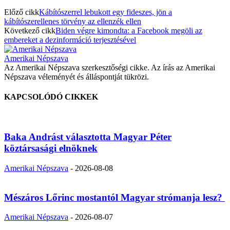
Előző cikk
Kábítószerrel lebukott egy fideszes, jön a
kábítószerellenes törvény az ellenzék ellen
Következő cikk
Biden végre kimondta: a Facebook megöli az
embereket a dezinformáció terjesztésével
Amerikai Népszava
Az Amerikai Népszava szerkesztőségi cikke. Az írás az Amerikai
Népszava véleményét és álláspontját tükrözi.
KAPCSOLÓDÓ CIKKEK
Baka Andrást választotta Magyar Péter
köztársasági elnöknek
Amerikai Népszava
-
2026-08-08
Mészáros Lőrinc mostantól Magyar strómanja lesz?
Amerikai Népszava
-
2026-08-07