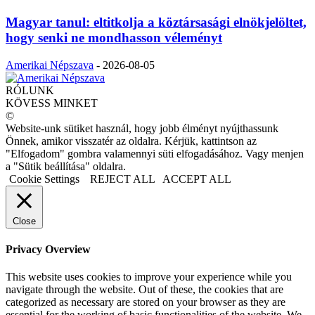
Magyar tanul: eltitkolja a köztársasági elnökjelöltet,
hogy senki ne mondhasson véleményt
Amerikai Népszava
-
2026-08-05
RÓLUNK
KÖVESS MINKET
©
Website-unk sütiket használ, hogy jobb élményt nyújthassunk
Önnek, amikor visszatér az oldalra. Kérjük, kattintson az
"Elfogadom" gombra valamennyi süti elfogadásához. Vagy menjen
a "Sütik beállítása" oldalra.
Cookie Settings
REJECT ALL
ACCEPT ALL
Close
Privacy Overview
This website uses cookies to improve your experience while you
navigate through the website. Out of these, the cookies that are
categorized as necessary are stored on your browser as they are
essential for the working of basic functionalities of the website. We