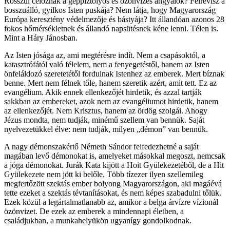
Rosszul céloznak a géppiztolyos és özönvizes angyalok? Félrevisz a
bosszuálló, gyilkos Isten puskája? Nem látja, hogy Magyarország
Európa keresztény védelmezője és bástyája? Itt állandóan azonos 28
fokos hőmérsékletnek és állandó napsütésnek kéne lenni. Télen is.
Mint a Háry Jánosban.
Az Isten jósága az, ami megtérésre indít. Nem a csapásoktól, a
katasztrófától való félelem, nem a fenyegetéstől, hanem az Isten
önfeláldozó szeretetétől fordulnak Istenhez az emberek. Mert bíznak
benne. Mert nem félnek tőle, hanem szeretik azért, amit tett. Ez az
evangélium. Akik ennek ellenkezőjét hirdetik, és azzal tartják
sakkban az embereket, azok nem az evangéliumot hirdetik, hanem
az ellenkezőjét. Nem Krisztus, hanem az ördög szolgái. Ahogy
Jézus mondta, nem tudják, minémű szellem van bennük. Saját
nyelvezetükkel élve: nem tudják, milyen „démon” van bennük.
A nagy démonszakértő Németh Sándor felfedezhetné a saját
magában levő démonokat is, amelyeket másokkal megoszt, nemcsak
a jóga démonokat. Jurák Kata kijött a Hoit Gyülekezetéből, de a Hit
Gyülekezete nem jött ki belőle. Több tízezer ilyen szellemileg
megfertőzött szektás ember bolyong Magyarországon, aki magáévá
tette ezeket a szektás tévtanításokat, és nem képes szabadulni tőlük.
Ezek közül a legártalmatlanabb az, amikor a belga árvízre vízionál
özönvizet. De ezek az emberek a mindennapi életben, a
családjukban, a munkahelyükön ugyanígy gondolkodnak.