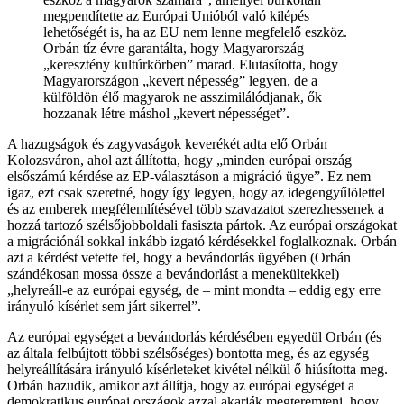
megpendítette az Európai Unióból való kilépés
lehetőségét is, ha az EU nem lenne megfelelő eszköz.
Orbán tíz évre garantálta, hogy Magyarország
„keresztény kultúrkörben” marad. Elutasította, hogy
Magyarországon „kevert népesség” legyen, de a
külföldön élő magyarok ne asszimilálódjanak, ők
hozzanak létre máshol „kevert népességet”.
A hazugságok és zagyvaságok keverékét adta elő Orbán
Kolozsváron, ahol azt állította, hogy „minden európai ország
elsőszámú kérdése az EP-választáson a migráció ügye”. Ez nem
igaz, ezt csak szeretné, hogy így legyen, hogy az idegengyűlölettel
és az emberek megfélemlítésével több szavazatot szerezhessenek a
hozzá tartozó szélsőjobboldali fasiszta pártok. Az európai országokat
a migrációnál sokkal inkább izgató kérdésekkel foglalkoznak. Orbán
azt a kérdést vetette fel, hogy a bevándorlás ügyében (Orbán
szándékosan mossa össze a bevándorlást a menekültekkel)
„helyreáll-e az európai egység, de – mint mondta – eddig egy erre
irányuló kísérlet sem járt sikerrel”.
Az európai egységet a bevándorlás kérdésében egyedül Orbán (és
az általa felbújtott többi szélsőséges) bontotta meg, és az egység
helyreállítására irányuló kísérleteket kivétel nélkül ő hiúsította meg.
Orbán hazudik, amikor azt állítja, hogy az európai egységet a
demokratikus európai országok azzal akarják megteremteni, hogy