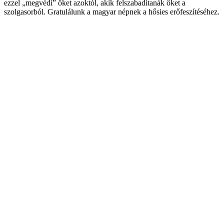
ezzel „megvédi” őket azoktól, akik felszabadítanák őket a
szolgasorból. Gratulálunk a magyar népnek a hősies erőfeszítéséhez.