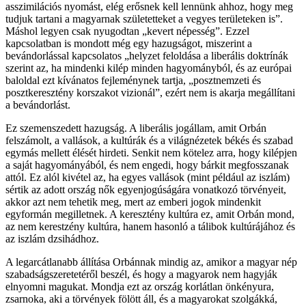
asszimilációs nyomást, elég erősnek kell lennünk ahhoz, hogy meg
tudjuk tartani a magyarnak születetteket a vegyes területeken is”.
Máshol legyen csak nyugodtan „kevert népesség”. Ezzel
kapcsolatban is mondott még egy hazugságot, miszerint a
bevándorlással kapcsolatos „helyzet feloldása a liberális doktrínák
szerint az, ha mindenki kilép minden hagyományból, és az európai
baloldal ezt kívánatos fejleménynek tartja, „posztnemzeti és
posztkeresztény korszakot vizionál”, ezért nem is akarja megállítani
a bevándorlást.
Ez szemenszedett hazugság. A liberális jogállam, amit Orbán
felszámolt, a vallások, a kultúrák és a világnézetek békés és szabad
egymás mellett élését hirdeti. Senkit nem kötelez arra, hogy kilépjen
a saját hagyományából, és nem engedi, hogy bárkit megfosszanak
attól. Ez alól kivétel az, ha egyes vallások (mint például az iszlám)
sértik az adott ország nők egyenjogúságára vonatkozó törvényeit,
akkor azt nem tehetik meg, mert az emberi jogok mindenkit
egyformán megilletnek. A keresztény kultúra ez, amit Orbán mond,
az nem kerestzény kultúra, hanem hasonló a tálibok kultúrájához és
az iszlám dzsihádhoz.
A legarcátlanabb állítása Orbánnak mindig az, amikor a magyar nép
szabadságszeretetéről beszél, és hogy a magyarok nem hagyják
elnyomni magukat. Mondja ezt az ország korlátlan önkényura,
zsarnoka, aki a törvények fölött áll, és a magyarokat szolgákká,