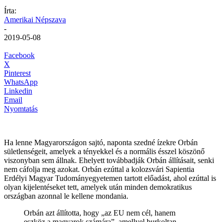
Írta:
Amerikai Népszava
-
2019-05-08
Facebook
X
Pinterest
WhatsApp
Linkedin
Email
Nyomtatás
Ha lenne Magyarországon sajtó, naponta szedné ízekre Orbán
sületlenségeit, amelyek a tényekkel és a normális ésszel köszönő
viszonyban sem állnak. Ehelyett továbbadják Orbán állításait, senki
nem cáfolja meg azokat. Orbán ezúttal a kolozsvári Sapientia
Erdélyi Magyar Tudományegyetemen tartott előadást, ahol ezúttal is
olyan kijelentéseket tett, amelyek után minden demokratikus
országban azonnal le kellene mondania.
Orbán azt állította, hogy „az EU nem cél, hanem
eszköz a magyarok számára”, amellyel burkoltan