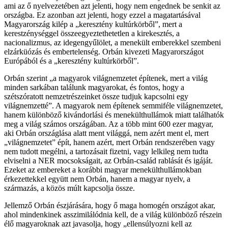
ami az ő nyelvezetében azt jelenti, hogy nem engednek be senkit az
országba. Ez azonban azt jelenti, hogy ezzel a magatartásával
Magyarország kilép a „keresztény kultúrkörből”, mert a
kerestzénységgel összeegyeztethetetlen a kirekesztés, a
nacionalizmus, az idegengyűlölet, a menekült emberekkel szembeni
elzárküózás és embertelenség. Orbán kivezeti Magyarországot
Európából és a „keresztény kultúrkörből”.
Orbán szerint „a magyarok világnemzetet építenek, mert a világ
minden sarkában találunk magyarokat, és fontos, hogy a
szétszóratott nemzetrészeinket össze tudjuk kapcsolni egy
világnemzetté”. A magyarok nem építenek semmiféle világnemzetet,
hanem különböző kivándorlási és menekülthullámok miatt találhatók
meg a világ számos országában. Az a több mint 600 ezer magyar,
aki Orbán országlása alatt ment világgá, nem azért ment el, mert
„világnemzetet” épít, hanem azért, mert Orbán rendszerében vagy
nem tudott megélni, a tartozásait fizetni, vagy lelkileg nem tudta
elviselni a NER mocsokságait, az Orbán-család rablását és igáját.
Ezeket az embereket a korábbi magyar menekülthullámokban
érkezettekkel együtt nem Orbán, hanem a magyar nyelv, a
származás, a közös múlt kapcsolja össze.
Jellemző Orbán észjárására, hogy ő maga homogén országot akar,
ahol mindenkinek asszimilálódnia kell, de a világ különböző részein
élő magyaroknak azt javasolja, hogy „ellensúlyozni kell az