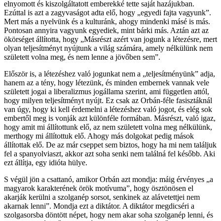
elnyomott és kiszolgáltatott emberekké tette saját hazájukban.
Ezúttal is azt a zagyvaságot adta elő, hogy „egyedi fajta vagyunk”.
Mert más a nyelvünk és a kulturánk, ahogy mindenki másé is más.
Pontosan annyira vagyunk egyediek, mint bárki más. Aztán azt az
ökörséget állította, hogy „Másrészt azért van jogunk a létezésre, mert
olyan teljesítményt nyújtunk a világ számára, amely nélkülünk nem
született volna meg, és nem lenne a jövőben sem”.
Először is, a létezéshez való jogunkat nem a „teljesítményünk” adja,
hanem az a tény, hogy létezünk, és minden embernek vannak vele
született jogai a liberalizmus jogállama szerint, ami független attól,
hogy milyen teljesítményt nyújt. Ez csak az Orbán-féle fasisztáknál
van úgy, hogy ki kell érdemelni a létezéshez való jogot, és elég sok
embertől meg is vonják azt különféle formában. Másrészt, való igaz,
hogy amit mi állítottunk elő, az nem született volna meg nélkülünk,
merthogy mi állítottuk elő. Ahogy más dolgokat pedig mások
állítottak elő. De az már cseppet sem biztos, hogy ha mi nem találjuk
fel a spanyolviaszt, akkor azt soha senki nem találná fel később. Aki
ezt állítja, egy idióta hülye.
S végül jön a csattanó, amikor Orbán azt mondja: máig érvényes „a
magyarok karakterének örök motívuma”, hogy ösztönösen el
akarják kerülni a szolganép sorsot, senkinek az alávetettjei nem
akarnak lenni”. Mondja ezt a diktátor. A diktátor megdicséri a
szolgasorsba döntött népet, hogy nem akar soha szolganép lenni, és