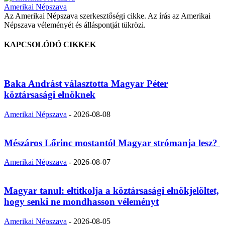
Amerikai Népszava
Az Amerikai Népszava szerkesztőségi cikke. Az írás az Amerikai
Népszava véleményét és álláspontját tükrözi.
KAPCSOLÓDÓ CIKKEK
Baka Andrást választotta Magyar Péter
köztársasági elnöknek
Amerikai Népszava
-
2026-08-08
Mészáros Lőrinc mostantól Magyar strómanja lesz?
Amerikai Népszava
-
2026-08-07
Magyar tanul: eltitkolja a köztársasági elnökjelöltet,
hogy senki ne mondhasson véleményt
Amerikai Népszava
-
2026-08-05