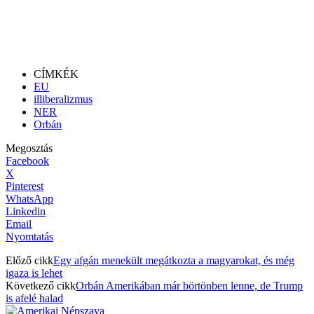
CÍMKÉK
EU
illiberalizmus
NER
Orbán
Megosztás
Facebook
X
Pinterest
WhatsApp
Linkedin
Email
Nyomtatás
Előző cikk
Egy afgán menekült megátkozta a magyarokat, és még
igaza is lehet
Következő cikk
Orbán Amerikában már börtönben lenne, de Trump
is afelé halad