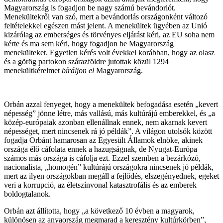
Magyarország is fogadjon be nagy számú bevándorlót.
Menekültekről van szó, mert a bevándorlás országonként változó
feltételekkel egészen mást jelent. A menekültek ügyében az Unió
kizárólag az emberséges és törvényes eljárást kéri, az EU soha nem
kérte és ma sem kéri, hogy fogadjon be Magyarország
menekülteket. Egyetlen kérés volt évekkel korábban, hogy az olasz
és a görög partokon szárazföldre jutottak közül 1294
menekültkérelmet
bíráljon el
Magyarország.
Orbán azzal fenyeget, hogy a menekültek befogadása esetén „kevert
népesség” jönne létre, más vallású, más kultúrájú emberekkel, és „a
közép-európaiak azonban ellenállnak ennek, nem akarnak kevert
népességet, mert nincsenek rá jó példák”. A világon utolsók között
fogadja Orbánt hamarosan az Egyesült Államok elnöke, akinek
országa élő cáfolata ennek a hazugságnak, de Nyugat-Európa
számos más országa is cáfolja ezt. Ezzel szemben a bezárkózó,
nacionalista, „homogén” kultúrájú országokra nincsenek jó példák,
mert az ilyen országokban megáll a fejlődés, elszegényednek, egeket
veri a korrupció, az életszínvonal katasztrofális és az emberek
boldogtalanok.
Orbán azt állította, hogy „a következő 10 évben a magyarok,
különösen az anyaország megmarad a keresztény kultúrkörben”,