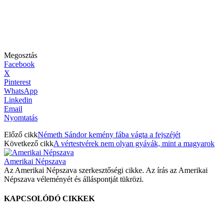
Megosztás
Facebook
X
Pinterest
WhatsApp
Linkedin
Email
Nyomtatás
Előző cikk
Németh Sándor kemény fába vágta a fejszéjét
Következő cikk
A vértestvérek nem olyan gyávák, mint a magyarok
Amerikai Népszava
Az Amerikai Népszava szerkesztőségi cikke. Az írás az Amerikai
Népszava véleményét és álláspontját tükrözi.
KAPCSOLÓDÓ CIKKEK