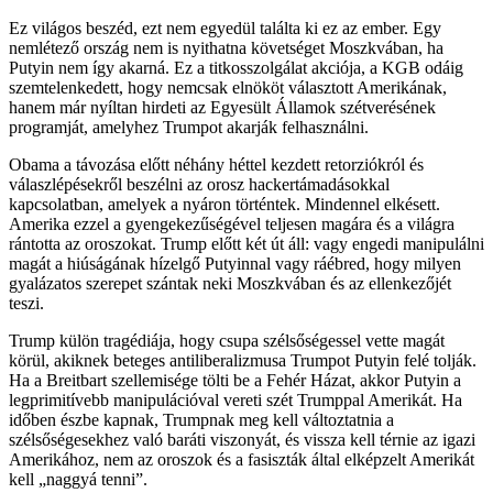
Ez világos beszéd, ezt nem egyedül találta ki ez az ember. Egy
nemlétező ország nem is nyithatna követséget Moszkvában, ha
Putyin nem így akarná. Ez a titkosszolgálat akciója, a KGB odáig
szemtelenkedett, hogy nemcsak elnököt választott Amerikának,
hanem már nyíltan hirdeti az Egyesült Államok szétverésének
programját, amelyhez Trumpot akarják felhasználni.
Obama a távozása előtt néhány héttel kezdett retorziókról és
válaszlépésekről beszélni az orosz hackertámadásokkal
kapcsolatban, amelyek a nyáron történtek. Mindennel elkésett.
Amerika ezzel a gyengekezűségével teljesen magára és a világra
rántotta az oroszokat. Trump előtt két út áll: vagy engedi manipulálni
magát a hiúságának hízelgő Putyinnal vagy ráébred, hogy milyen
gyalázatos szerepet szántak neki Moszkvában és az ellenkezőjét
teszi.
Trump külön tragédiája, hogy csupa szélsőségessel vette magát
körül, akiknek beteges antiliberalizmusa Trumpot Putyin felé tolják.
Ha a Breitbart szellemisége tölti be a Fehér Házat, akkor Putyin a
legprimitívebb manipulációval vereti szét Trumppal Amerikát. Ha
időben észbe kapnak, Trumpnak meg kell változtatnia a
szélsőségesekhez való baráti viszonyát, és vissza kell térnie az igazi
Amerikához, nem az oroszok és a fasiszták által elképzelt Amerikát
kell „naggyá tenni”.