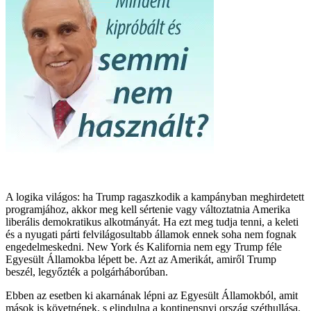
A logika világos: ha Trump ragaszkodik a kampányban meghirdetett
programjához, akkor meg kell sértenie vagy változtatnia Amerika
liberális demokratikus alkotmányát. Ha ezt meg tudja tenni, a keleti
és a nyugati párti felvilágosultabb államok ennek soha nem fognak
engedelmeskedni. New York és Kalifornia nem egy Trump féle
Egyesült Államokba lépett be. Azt az Amerikát, amiről Trump
beszél, legyőzték a polgárháborúban.
Ebben az esetben ki akarnának lépni az Egyesült Államokból, amit
mások is követnének, s elindulna a kontinensnyi ország széthullása.