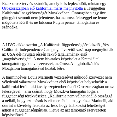
Ez az orosz terv és szándék, amely le is lepleződött, miután egy
Oroszországban élő kaliforniai máris megnyitotta
a „Független
Kalifornia” nagykövetségét Moszkvában. Önmagában egy ilye
gittegylet semmit nem jelentene, ha az orosz feleséggel ne lenne
mögötte a KGB és ne látszana Putyin pénze, támogatása és
szándéka.
A HVG cikke szerint „A Kalifornia függetlenségéért küzdő „Yes
California Independence Campaign” vezetői vasárnap megnyitották
az USA dél-nyugati részén fekvő tagállamának első
„nagykövetségét”. A nem hivatalos képviselet a Kreml által
támogatott egyik civilszervezet, az Orosz Antiglobalizációs
Mozgalom támogatásával hozták létre.
A harmincéves Louis Marinelli vezetésével működő szervezet nem
véletlenül választotta Moszkvát az első képviselet helyszínéül: a
kaliforniai férfi – aki tavaly szeptember óta él Oroszországban orosz
feleségével – arra számít, hogy Moszkva támogatni fogja a
függetlenségi törekvéseket. „Kalifornia nem válhat önálló országgá
a nélkül, hogy ezt mások is elismernék” – magyarázta Marinelli, aki
szerint a követség feladata az lesz, hogy találkozási lehetőséget
adjon a függetlenségpártiak, illetve az azt támogató szervezetek
képviselőnek.”