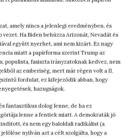
zat, amely nincs a jelenlegi eredményben, és
vezet. Ha Biden behúzza Arizonát, Nevadát és
ával együtt nyerhet, ami nem kizárt. Ez nagy
encia miatt a papírforma szerint Trump az
lis, populista, fasiszta irányzatoknak kedvez, nem
ekből az emberiség, mert már régen volt a II.
szintű fordulat, ez kifejeződik abban, hogy
fenyegetések, hazugságok.
s fantasztikus dolog lenne, de ha ez
óriája lenne a fentiek miatt. A demokraták jó
dított, és nem egy baloldali radikálist (a
elölése nyilván azt a célt szolgálta, hogy a