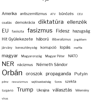
Amerika
bűnözés
antiszemitizmus
ATV
CEU
diktatúra
ellenzék
demokrácia
csalás
fasizmus
EU
Fidesz
hazugság
fasiszta
Hit Gyülekezete
háború
illiberalizmus
jogállam
lopás
korrupció
járvány
kereszténység
maffia
magyar
NATO
Magyarország
Magyar Péter
NER
Németh Sándor
nácizmus
Orbán
propaganda
oroszok
Putyin
szekta
pénz
rasszizmus
sajtószabadság
Soros
Trump
választás
Ukrajna
Szijjártó
Vélemény
vírus