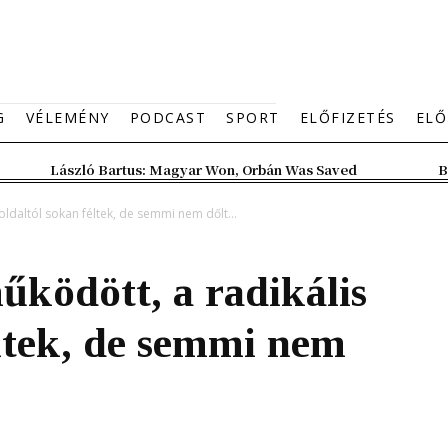
G
VÉLEMÉNY
PODCAST
SPORT
ELŐFIZETÉS
ELŐ
László Bartus: Magyar Won, Orbán Was Saved
B
ldaltól sokan féltek, de semmi nem dőlt...
ködött, a radikális
éltek, de semmi nem