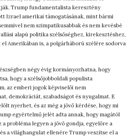
sztják. Trump fundamentalista keresztény
tott Izrael amerikai támogatásának, mint bármi
k semmivel nem szimpatikusabbak és nem kevésbé
allási alapú politika szélsőséghez, kirekesztéshez,
 el Amerikában is, a polgárháború szélére sodorva
 egészségben négy évig kormányozhatna, hogy
tsa, hogy a szélsőjobboldali populista
lam, az emberi jogok képviselői nem
t, demokráciát, szabadságot és nyugalmat. E
elölt nyerhet, és az még a jövő kérdése, hogy mi
Trump egyértelmű jelét adta annak, hogy magától
 a probléma legyen a jövő gondja, egyelőre a
 és a világhangulat ellenére Trump veszítse el a