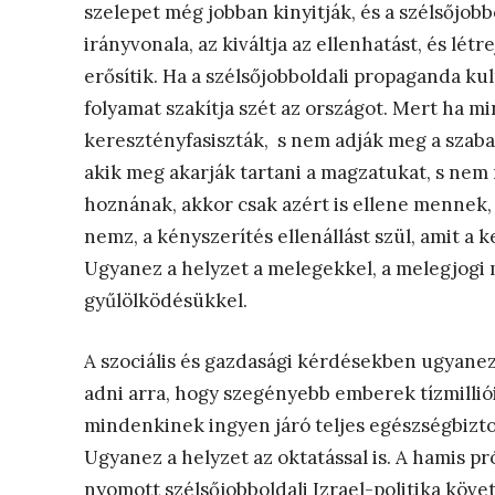
szelepet még jobban kinyitják, és a szélsőjobb
irányvonala, az kiváltja az ellenhatást, és lét
erősítik. Ha a szélsőjobboldali propaganda kul
folyamat szakítja szét az országot. Mert ha m
keresztényfasiszták, s nem adják meg a szaba
akik meg akarják tartani a magzatukat, s nem
hoznának, akkor csak azért is ellene mennek, é
nemz, a kényszerítés ellenállást szül, amit a
Ugyanez a helyzet a melegekkel, a melegjogi 
gyűlölködésükkel.
A szociális és gazdasági kérdésekben ugyanez
adni arra, hogy szegényebb emberek tízmillió
mindenkinek ingyen járó teljes egészségbiztosí
Ugyanez a helyzet az oktatással is. A hamis pr
nyomott szélsőjobboldali Izrael-politika köv