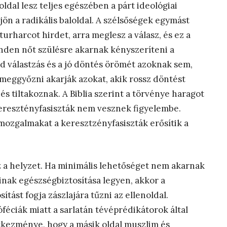
oldal lesz teljes egészében a párt ideológiai
rejön a radikális baloldal. A szélsőségek egymást
turharcot hirdet, arra meglesz a válasz, és ez a
inden nőt szülésre akarnak kényszeríteni a
d válastzás és a jó döntés örömét azoknak sem,
 meggyőzni akarják azokat, akik rossz döntést
s tiltakoznak. A Biblia szerint a törvénye haragot
 keresztényfasiszták nem vesznek figyelembe.
mozgalmakat a keresztzényfasiszták erősítik a
 a helyzet. Ha minimális lehetőséget nem akarnak
inak egészségbiztosítása legyen, akkor a
tást fogja zászlajára tűzni az ellenoldal.
óféciák miatt a sarlatán tévéprédikátorok által
etkezménye, hogy a másik oldal muszlim és