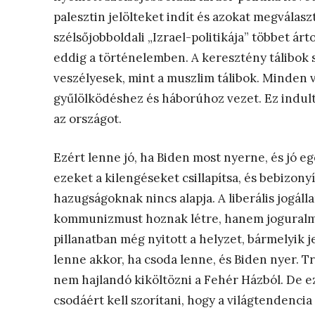
palesztin jelölteket indít és azokat megvála
szélsőjobboldali „Izrael-politikája” többet ár
eddig a történelemben. A keresztény tálibo
veszélyesek, mint a muszlim tálibok. Minden v
gyűlölködéshez és háborúhoz vezet. Ez indult
az országot.
Ezért lenne jó, ha Biden most nyerne, és jó
ezeket a kilengéseket csillapítsa, és bebizonyí
hazugságoknak nincs alapja. A liberális jogál
kommunizmust hoznak létre, hanem joguralma
pillanatban még nyitott a helyzet, bármelyik j
lenne akkor, ha csoda lenne, és Biden nyer. 
nem hajlandó kiköltözni a Fehér Házból. De ez
csodáért kell szorítani, hogy a világtendencia