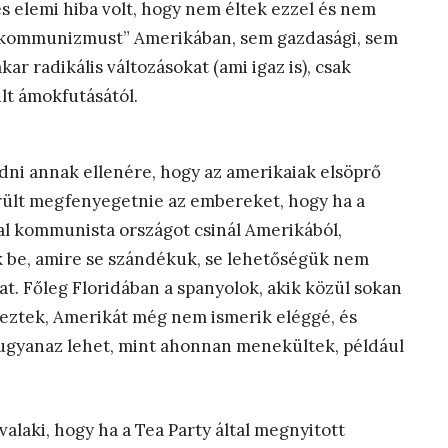
 és elemi hiba volt, hogy nem éltek ezzel és nem
„kommunizmust” Amerikában, sem gazdasági, sem
ar radikális változásokat (ami igaz is), csak
lt ámokfutásától.
ni annak ellenére, hogy az amerikaiak elsöprő
rült megfenyegetnie az embereket, hogy ha a
al kommunista országot csinál Amerikából,
ek be, amire se szándékuk, se lehetőségük nem
t. Főleg Floridában a spanyolok, akik közül sokan
eztek, Amerikát még nem ismerik eléggé, és
 ugyanaz lehet, mint ahonnan menekültek, például
laki, hogy ha a Tea Party által megnyitott