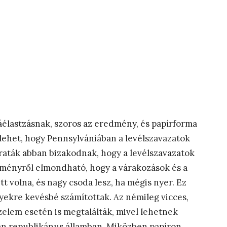
lastzásnak, szoros az eredmény, és papírforma
lehet, hogy Pennsylvániában a levélszavazatok
aták abban bizakodnak, hogy a levélszavazatok
dményről elmondható, hogy a várakozások és a
t volna, és nagy csoda lesz, ha mégis nyer. Ez
yekre kevésbé számítottak. Az némileg vicces,
lem esetén is megtalálták, mivel lehetnek
n republikánus államban. Miközben papíron