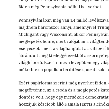
Biden még Pennsylvánia nélkül is nyerhet.
Pennsylvániában még van 1,4 millió levélszava
majdnem háromszor annyi, amennyivel Trump 
Michigant vagy Wisconsint, akkor Pennsylváni
meglepetés lenne, mert valójában a világtend
esélyesebb, mert a világhangulat a az illiberá
ábrándult még ki eléggé ezekből a szörnyeteg
világháború. Ezért nincs a levegőben egy világ
működnek a populista ferdítések, uszítások, 
Ezért papírforma szerint még nyerhet Biden, é
megtörténne, az a csoda és a meglepetés kateg
döntése volt, hogy egy mérsékelt demokratát in
hozzájuk közelebb álló Kamala Harris alelnöki j