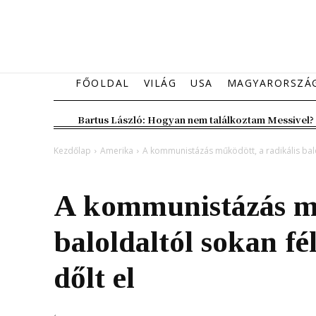
FŐOLDAL
VILÁG
USA
MAGYARORSZÁ
Bartus László: Hogyan nem találkoztam Messivel?
Kezdőlap
Amerika
A kommunistázás működött, a radikális balo
Amerika
A kommunistázás mű
baloldaltól sokan f
dőlt el