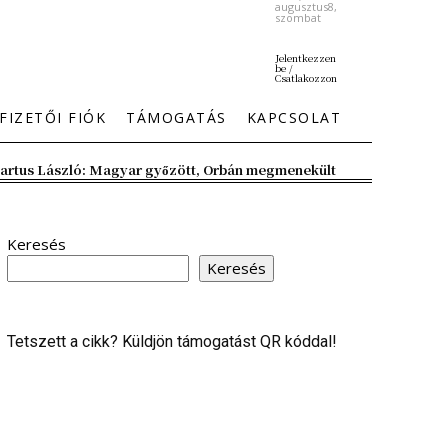
augusztus8,
szombat
Jelentkezzen
be /
Csatlakozzon
FIZETŐI FIÓK
TÁMOGATÁS
KAPCSOLAT
artus László: Magyar győzött, Orbán megmenekült
Keresés
Keresés
Tetszett a cikk? Küldjön támogatást QR kóddal!