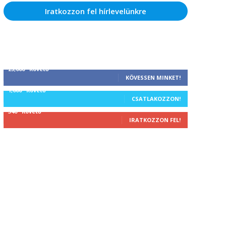
Iratkozzon fel hírlevelünkre
25,000
Követő
KÖVESSEN MINKET!
1,000
Követő
CSATLAKOZZON!
340
Követő
IRATKOZZON FEL!