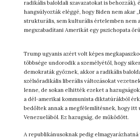
radikális baloldali szavazatokat is behozzák),
hangsúlyozták eléggé, hogy Biden nem akar 
strukturális, sem kulturális értelemben nem ak
megszabadítani Amerikát egy pszichopata őrü
Trump ugyanis azért volt képes megkapaszkod
többsége undorodik a személyétől, hogy sike
demokraták győznek, akkor a radikális balold
szélsőradikális liberális változásokat vezetn
lenne, de sokan elhitték ezeket a hazugságoka
a dél-amerikai kommunista diktatúrákból érk
bedőltek annak a megfélemlítésnek, hogy itt
Venezuelából. Ez hazugság, de működött.
A republikánusoknak pedig elmagyarázhatná va