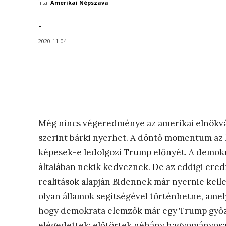
Írta:
Amerikai Népszava
-
2020-11-04
Még nincs végeredménye az amerikai elnökváé
szerint bárki nyerhet. A döntő momentum az 
képesek-e ledolgozi Trump előnyét. A demokr
általában nekik kedveznek. De az eddigi ere
realitások alapján Bidennek már nyernie kellet
olyan államok segítségével történhetne, amel
hogy demokrata elemzők már egy Trump győze
elégedettek: előtörtek néhány hagyományosa