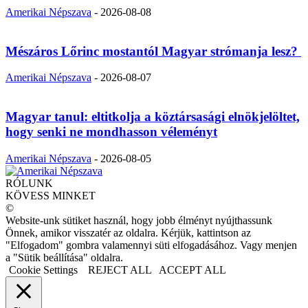
Amerikai Népszava
-
2026-08-08
Mészáros Lőrinc mostantól Magyar strómanja lesz?
Amerikai Népszava
-
2026-08-07
Magyar tanul: eltitkolja a köztársasági elnökjelöltet,
hogy senki ne mondhasson véleményt
Amerikai Népszava
-
2026-08-05
RÓLUNK
KÖVESS MINKET
©
Website-unk sütiket használ, hogy jobb élményt nyújthassunk
Önnek, amikor visszatér az oldalra. Kérjük, kattintson az
"Elfogadom" gombra valamennyi süti elfogadásához. Vagy menjen
a "Sütik beállítása" oldalra.
Cookie Settings
REJECT ALL
ACCEPT ALL