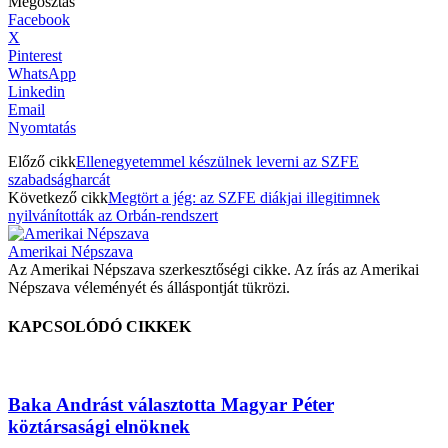
Megosztás
Facebook
X
Pinterest
WhatsApp
Linkedin
Email
Nyomtatás
Előző cikk
Ellenegyetemmel készülnek leverni az SZFE
szabadságharcát
Következő cikk
Megtört a jég: az SZFE diákjai illegitimnek
nyilvánították az Orbán-rendszert
Amerikai Népszava
Az Amerikai Népszava szerkesztőségi cikke. Az írás az Amerikai
Népszava véleményét és álláspontját tükrözi.
KAPCSOLÓDÓ CIKKEK
Baka Andrást választotta Magyar Péter
köztársasági elnöknek