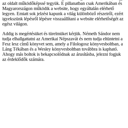
az oldalt működőképssé tegyük. E pillanatban csak Amerikában és
Magyarországon működik a website, hogy egyáltalán elérhető
legyen. Emiatt sok jelzést kapunk a világ különböző részeiről, ezért
igyekszünk lépésről lépésre visszaállítani a website elérhetőségét az
egész világon.
Addig is megértésüket és türelmüket kérjük. Németh Sándor nem
tudja elhallgattatni az Amerikai Népszavát és nem tudja eltüntetni a
Fesz lesz című könyvet sem, amely a Filologosz könyvesboltban, a
Láng Tékában és a Wesley könyvesboltban továbbra is kapható.
Ahogy más boltok is bekapcsolódnak az árusításba, jelezni fogjuk
az érdeklődők számára.