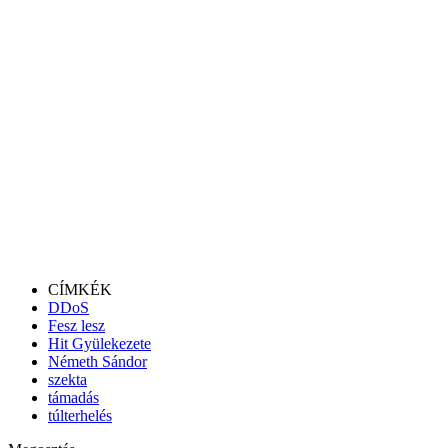
CÍMKÉK
DDoS
Fesz lesz
Hit Gyülekezete
Németh Sándor
szekta
támadás
túlterhelés