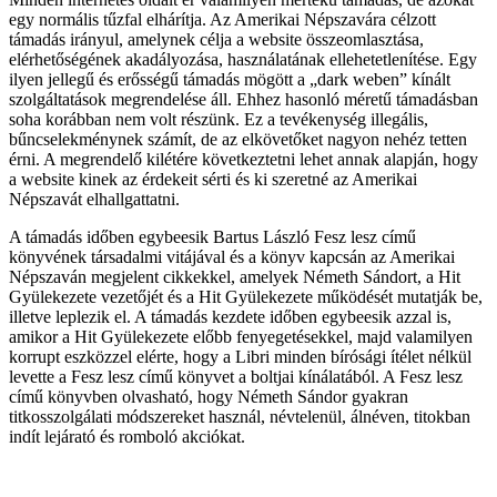
egy normális tűzfal elhárítja. Az Amerikai Népszavára célzott
támadás irányul, amelynek célja a website összeomlasztása,
elérhetőségének akadályozása, használatának ellehetetlenítése. Egy
ilyen jellegű és erősségű támadás mögött a „dark weben” kínált
szolgáltatások megrendelése áll. Ehhez hasonló méretű támadásban
soha korábban nem volt részünk. Ez a tevékenység illegális,
bűncselekménynek számít, de az elkövetőket nagyon nehéz tetten
érni. A megrendelő kilétére következtetni lehet annak alapján, hogy
a website kinek az érdekeit sérti és ki szeretné az Amerikai
Népszavát elhallgattatni.
A támadás időben egybeesik Bartus László Fesz lesz című
könyvének társadalmi vitájával és a könyv kapcsán az Amerikai
Népszaván megjelent cikkekkel, amelyek Németh Sándort, a Hit
Gyülekezete vezetőjét és a Hit Gyülekezete működését mutatják be,
illetve leplezik el. A támadás kezdete időben egybeesik azzal is,
amikor a Hit Gyülekezete előbb fenyegetésekkel, majd valamilyen
korrupt eszközzel elérte, hogy a Libri minden bírósági ítélet nélkül
levette a Fesz lesz című könyvet a boltjai kínálatából. A Fesz lesz
című könyvben olvasható, hogy Németh Sándor gyakran
titkosszolgálati módszereket használ, névtelenül, álnéven, titokban
indít lejárató és romboló akciókat.