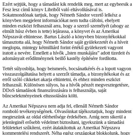
Ezért sejtjük, hogy a támadást kik rendelik meg, mert az egybeesik a
Fesz lesz című könyv Libriből való eltávolításával is.
Sokatmondónak tartjuk, hogy Németh Sándor vezető lelkész a
könyvben megjelent információkat nem tudta cáfolni, ehelyett
minden eszközt felhasznál arra, hogy a szerző személyét (ahogy az
elmúlt húsz évben is tette) lejárassa, a könyvet és az Amerikai
Népszavát eltüntesse. Bartus László a könyvben bizonyítékokkal
támasztotta alá, hogy Németh Sándor saját gyülekezetét és a híveit
meglopta, mintegy kétmilliárd forint értékű gyülekezeti vagyont
iratott a nevére. Emellett a hívők „Isten munkájára” adott tizedeit és
adományait erődítménynek beillő kastély építésére fordította.
Tettét súlyosbítja, hogy beismerés, bocsánatkérés és a lopott vagyon
visszaszolgáltatása helyett a szerzőt támadja, a bizonyítékokat és az
erről szóló cikkeket akarja eltüntetni, és ehhez minden eszközt
felhasznál. Különösen súlyos, ha a hívők pénzét megvesztegetésre,
DDoS támadások finanszírozására is felhasználja, saját
bűncselekményeinek eltussolására költi.
Az Amerikai Népszava nem adja fel, ellenáll Németh Sándor
romboló tevékenységének. Olvasóinkat tájékoztatjuk, hogy mindent
megteszünk az oldal elérhetősége érdekében. Amíg nem sikerül a
jelenleginél erősebb védelmet biztosítani, igyekszünk a támadási
felületeket szűkíteni, ezért átalakítottuk az Amerikai Népszava
kommentelési rendszerét. Néha egész országokat blokkolunk, hogy