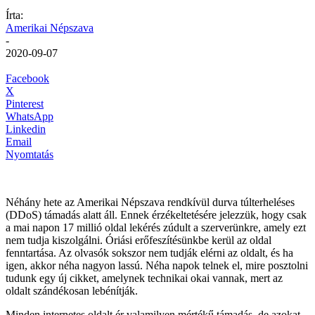
Írta:
Amerikai Népszava
-
2020-09-07
Facebook
X
Pinterest
WhatsApp
Linkedin
Email
Nyomtatás
Néhány hete az Amerikai Népszava rendkívül durva túlterheléses
(DDoS) támadás alatt áll. Ennek érzékeltetésére jelezzük, hogy csak
a mai napon 17 millió oldal lekérés zúdult a szerverünkre, amely ezt
nem tudja kiszolgálni. Óriási erőfeszítésünkbe kerül az oldal
fenntartása. Az olvasók sokszor nem tudják elérni az oldalt, és ha
igen, akkor néha nagyon lassú. Néha napok telnek el, mire posztolni
tudunk egy új cikket, amelynek technikai okai vannak, mert az
oldalt szándékosan lebénítják.
Minden internetes oldalt ér valamilyen mértékű támadás, de azokat