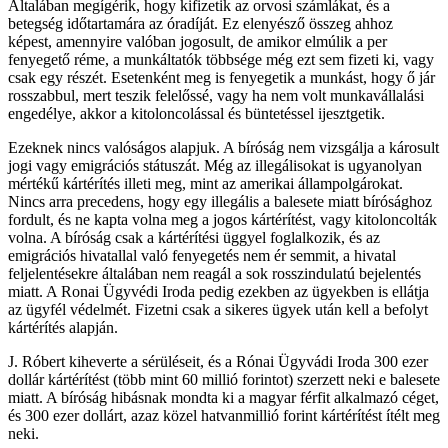
Általában megígérik, hogy kifizetik az orvosi számlákat, és a
betegség időtartamára az óradíját. Ez elenyésző összeg ahhoz
képest, amennyire valóban jogosult, de amikor elmúlik a per
fenyegető réme, a munkáltatók többsége még ezt sem fizeti ki, vagy
csak egy részét. Esetenként meg is fenyegetik a munkást, hogy ő jár
rosszabbul, mert teszik felelőssé, vagy ha nem volt munkavállalási
engedélye, akkor a kitoloncolással és büntetéssel ijesztgetik.
Ezeknek nincs valóságos alapjuk. A bíróság nem vizsgálja a károsult
jogi vagy emigrációs státuszát. Még az illegálisokat is ugyanolyan
mértékű kártérítés illeti meg, mint az amerikai állampolgárokat.
Nincs arra precedens, hogy egy illegális a balesete miatt bírósághoz
fordult, és ne kapta volna meg a jogos kártérítést, vagy kitoloncolták
volna. A bíróság csak a kártérítési üggyel foglalkozik, és az
emigrációs hivatallal való fenyegetés nem ér semmit, a hivatal
feljelentésekre általában nem reagál a sok rosszindulatú bejelentés
miatt. A Ronai Ügyvédi Iroda pedig ezekben az ügyekben is ellátja
az ügyfél védelmét. Fizetni csak a sikeres ügyek után kell a befolyt
kártérítés alapján.
J. Róbert kiheverte a sérüléseit, és a Rónai Ügyvádi Iroda 300 ezer
dollár kártérítést (több mint 60 millió forintot) szerzett neki e balesete
miatt. A bíróság hibásnak mondta ki a magyar férfit alkalmazó céget,
és 300 ezer dollárt, azaz közel hatvanmillió forint kártérítést ítélt meg
neki.