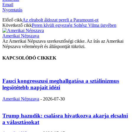
Email
Nyomtatás
Előző cikk
Az elrabolt áldozat pereli a Paramount-ot
Következő cikk
Peren kívüli egyezség Soltész Vilma ügyében
Amerikai Népszava
Az Amerikai Népszava szerkesztőségi cikke. Az írás az Amerikai
Népszava véleményét és álláspontját tükrözi.
KAPCSOLÓDÓ CIKKEK
Fauci kongresszusi meghallgatása a sztálinizmus
legsötétebb napjait idézi
Amerikai Népszava
-
2026-07-30
Trump hazudik: csalásra hivatkozva akarja elcsalni
a választásokat