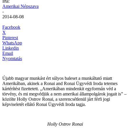
Írta:
Amerikai Népszava
-
2014-08-08
Facebook
X
Pinterest
WhatsApp
Linkedin
Email
Nyomtatás
Újabb magyar munkást ért súlyos baleset a munkáltató miatt
Amerikában, akinek a Ronai and Ronai Ügyvédi Iroda tetemes
kártérítést fizettetett. „Amerikában mindenkit egyformán véd a
törvény, és mi megvédjük a nem amerikai állampolgárok jogait is” –
közölte Holly Ostrov Ronai, a szerencsétlenül járt férfi jogi
képviseletét ellátó Ronai Ügyvédi Iroda tagja.
Holly Ostrov Ronai