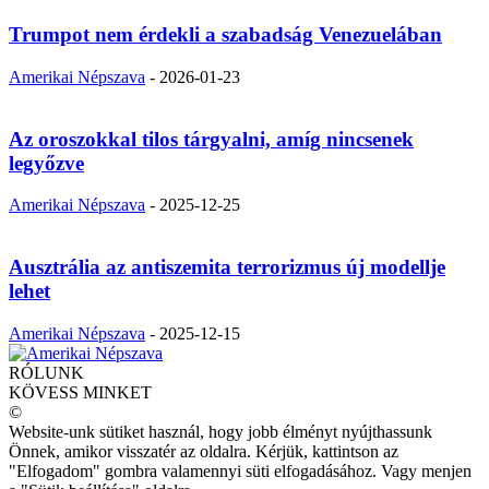
Trumpot nem érdekli a szabadság Venezuelában
Amerikai Népszava
-
2026-01-23
Az oroszokkal tilos tárgyalni, amíg nincsenek
legyőzve
Amerikai Népszava
-
2025-12-25
Ausztrália az antiszemita terrorizmus új modellje
lehet
Amerikai Népszava
-
2025-12-15
RÓLUNK
KÖVESS MINKET
©
Website-unk sütiket használ, hogy jobb élményt nyújthassunk
Önnek, amikor visszatér az oldalra. Kérjük, kattintson az
"Elfogadom" gombra valamennyi süti elfogadásához. Vagy menjen