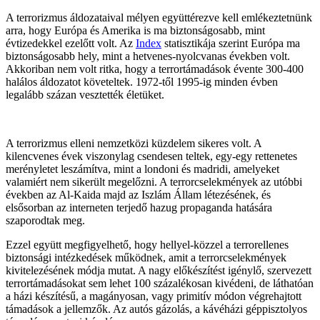
A terrorizmus áldozataival mélyen együttérezve kell emlékeztetnünk
arra, hogy Európa és Amerika is ma biztonságosabb, mint
évtizedekkel ezelőtt volt. Az
Index
statisztikája szerint Európa ma
biztonságosabb hely, mint a hetvenes-nyolcvanas években volt.
Akkoriban nem volt ritka, hogy a terrortámadások évente 300-400
halálos áldozatot követeltek. 1972-től 1995-ig minden évben
legalább százan vesztették életüket.
A terrorizmus elleni nemzetközi küzdelem sikeres volt. A
kilencvenes évek viszonylag csendesen teltek, egy-egy rettenetes
merényletet leszámítva, mint a londoni és madridi, amelyeket
valamiért nem sikerült megelőzni. A terrorcselekmények az utóbbi
években az Al-Kaida majd az Iszlám Állam létezésének, és
elsősorban az interneten terjedő hazug propaganda hatására
szaporodtak meg.
Ezzel együtt megfigyelhető, hogy hellyel-közzel a terrorellenes
biztonsági intézkedések működnek, amit a terrorcselekmények
kivitelezésének módja mutat. A nagy előkészítést igénylő, szervezett
terrortámadásokat sem lehet 100 százalékosan kivédeni, de láthatóan
a házi készítésű, a magányosan, vagy primitív módon végrehajtott
támadások a jellemzők. Az autós gázolás, a kávéházi géppisztolyos