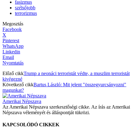
fasizmus
szélsőjobb
terrorizmus
Megosztás
Facebook
X
Pinterest
WhatsApp
Linkedin
Email
Nyomtatás
Előző cikk
Trump a neonáci terroristát védte, a muszlim terroristát
kivégezné
Következő cikk
Bartus László: Mit jelent "összegyurcsányozni"
magunkat?
Amerikai Népszava
Az Amerikai Népszava szerkesztőségi cikke. Az írás az Amerikai
Népszava véleményét és álláspontját tükrözi.
KAPCSOLÓDÓ CIKKEK