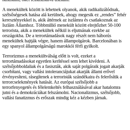
A menekültek között is lehetnek olyanok, akik radikalizálódnak,
szélsőségesek hatása alá kerülnek, ahogy megesik ez „rendes” fehér
keresztényekkel is, akik áttérnek az iszlámra és csatlakoznak az
Iszlám Államhoz. Többmillió menekült között elrejtőzhet 50-100
terrorista, akik a menekültek nélkül is eljutnának ezekbe az
országokba. De a terrortámadások nagy részét nem háborús
menekültek hajtják végre, hanem állampolgárok. Barcelonában is
egy spanyol állampolgárságú marokkói férfi gyilkolt.
Terrorizmus a menekültválság előtt is volt, ezeket a
terrortámadásokat egyetlen kerítéssel sem lehet kivédeni. A
szélsőjobboldaliak és a fasiszták, akik saját polgáraik jogait akarják
csorbítani, vagy vallási intoleranciájukat akarják állami erővel
érvényesíteni, rásegítenek a terroristák szándékaira és felerősítik a
terrorcselekmények hatását. Az európai szélsőjobb a
terrorfenyegetés és félelemkeltés felhasználásával akar hatalomra
jutni és a demokráciákat felszámolni. Nacionalizmus, szélsőjobb,
vallási fanatizmus és erőszak mindig kéz a kézben járnak.