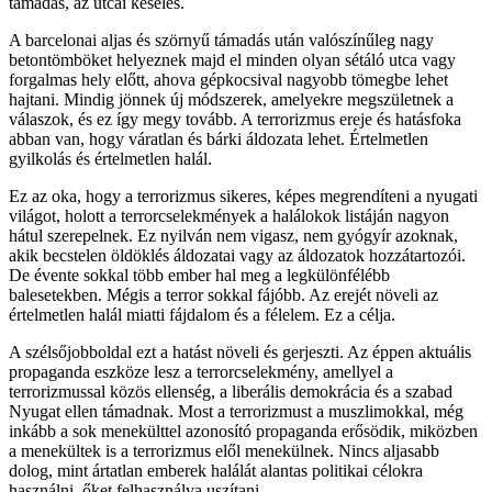
támadás, az utcai késelés.
A barcelonai aljas és szörnyű támadás után valószínűleg nagy
betontömböket helyeznek majd el minden olyan sétáló utca vagy
forgalmas hely előtt, ahova gépkocsival nagyobb tömegbe lehet
hajtani. Mindig jönnek új módszerek, amelyekre megszületnek a
válaszok, és ez így megy tovább. A terrorizmus ereje és hatásfoka
abban van, hogy váratlan és bárki áldozata lehet. Értelmetlen
gyilkolás és értelmetlen halál.
Ez az oka, hogy a terrorizmus sikeres, képes megrendíteni a nyugati
világot, holott a terrorcselekmények a halálokok listáján nagyon
hátul szerepelnek. Ez nyilván nem vigasz, nem gyógyír azoknak,
akik becstelen öldöklés áldozatai vagy az áldozatok hozzátartozói.
De évente sokkal több ember hal meg a legkülönfélébb
balesetekben. Mégis a terror sokkal fájóbb. Az erejét növeli az
értelmetlen halál miatti fájdalom és a félelem. Ez a célja.
A szélsőjobboldal ezt a hatást növeli és gerjeszti. Az éppen aktuális
propaganda eszköze lesz a terrorcselekmény, amellyel a
terrorizmussal közös ellenség, a liberális demokrácia és a szabad
Nyugat ellen támadnak. Most a terrorizmust a muszlimokkal, még
inkább a sok menekülttel azonosító propaganda erősödik, miközben
a menekültek is a terrorizmus elől menekülnek. Nincs aljasabb
dolog, mint ártatlan emberek halálát alantas politikai célokra
használni, őket felhasználva uszítani.