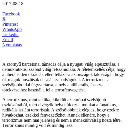
2017-08-18
Facebook
X
Pinterest
WhatsApp
Linkedin
Email
Nyomtatás
A szörnyű barcelonai támadás célja a nyugati világ elpusztítása, a
demokratikus, szabad világ felszámolása. A félelemkeltés célja, hogy
a liberális demokráciák ellen fellázítsa az országok lakosságát, hogy
ők maguk pusztítsák el saját szabadságukat. A terrorizmus a
szélsőjobboldal fegyvertársa, amely antiliberális, fasiszta
törekvéseihez használja fel a terrorfenyegetést.
A terrorizmus, mint taktika, kikerült az európai szélsőjobb
eszköztárából, mert elvégzik helyettük ezt a munkát a fanatikus,
radikális iszlám terroristák. A szélsőjobbnak elég az, hogy ezekre
hivatkozhat, ezekkel fenyegetőzhet. Annak ellenére, hogy a
terrorizmus nem mai jelenség és nem a menekültválság hozta létre.
Terrorizmus mindig volt és mindig lesz.