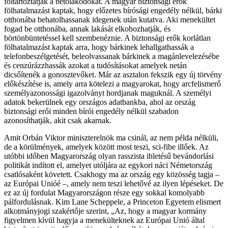
föltartóztatják a betolakodókat. A magyar biztonsági erők
fölhatalmazást kaptak, hogy előzetes bírósági engedély nélkül, bárki
otthonába behatolhassanak idegenek után kutatva. Aki menekültet
fogad be otthonába, annak lakását elkobozhatják, és
börtönbüntetéssel kell szembenéznie. A biztonsági erők korlátlan
fölhatalmazást kaptak arra, hogy bárkinek lehallgathassák a
telefonbeszélgetését, beleolvassanak bárkinek a magánlevelezésébe
és cenzúrázzhassák azokat a tudósításokat amelyek netán
dicsőítenék a gonosztevőket. Már az asztalon fekszik egy új törvény
előkészítése is, amely arra kötelezi a magyarokat, hogy arcfelismerő
személyazonossági igazolványt hordjanak maguknál. A személyi
adatok bekerülnek egy országos adatbankba, ahol az ország
biztonsági erői minden bírói engedély nélkül szabadon
azonosíthatják, akit csak akarnak.
Amit Orbán Viktor miniszterelnök ma csinál, az nem példa nélküli,
de a körülmények, amelyek között most teszi, sci-fibe illőek. Az
utóbbi időben Magyarország olyan rasszista ihletésű bevándorlási
politikát indított el, amelyet utóljára az egykori náci Németország
csatlósaként követett. Csakhogy ma az ország egy közösség tagja –
az Európai Unióé –, amely nem teszi lehetővé az ilyen lépéseket. De
ez az új fordulat Magyarországon része egy sokkal komolyabb
pálfordulásnak. Kim Lane Scheppele, a Princeton Egyetem elismert
alkotmányjogi szakértője szerint, „Az, hogy a magyar kormány
figyelmen kívül hagyja a menekülteknek az Európai Unió által