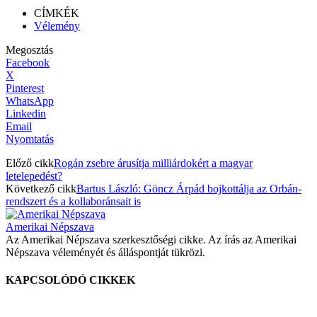
CÍMKÉK
Vélemény
Megosztás
Facebook
X
Pinterest
WhatsApp
Linkedin
Email
Nyomtatás
Előző cikk
Rogán zsebre árusítja milliárdokért a magyar
letelepedést?
Következő cikk
Bartus László: Göncz Árpád bojkottálja az Orbán-
rendszert és a kollaboránsait is
Amerikai Népszava
Az Amerikai Népszava szerkesztőségi cikke. Az írás az Amerikai
Népszava véleményét és álláspontját tükrözi.
KAPCSOLÓDÓ CIKKEK