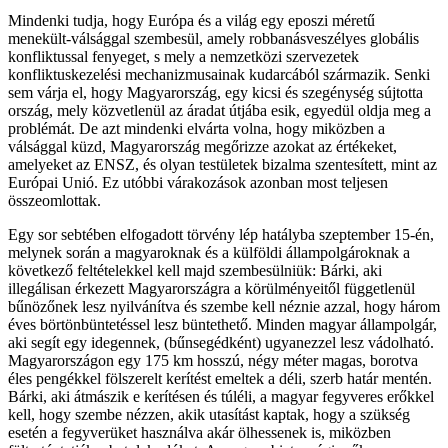
Mindenki tudja, hogy Európa és a világ egy eposzi méretű
menekült-válsággal szembesül, amely robbanásveszélyes globális
konfliktussal fenyeget, s mely a nemzetközi szervezetek
konfliktuskezelési mechanizmusainak kudarcából származik. Senki
sem várja el, hogy Magyarország, egy kicsi és szegénység sújtotta
ország, mely közvetlenül az áradat útjába esik, egyedül oldja meg a
problémát. De azt mindenki elvárta volna, hogy miközben a
válsággal küzd, Magyarország megőrizze azokat az értékeket,
amelyeket az ENSZ, és olyan testületek bizalma szentesített, mint az
Európai Unió. Ez utóbbi várakozások azonban most teljesen
összeomlottak.
Egy sor sebtében elfogadott törvény lép hatályba szeptember 15-én,
melynek során a magyaroknak és a külföldi állampolgároknak a
következő feltételekkel kell majd szembesülniük: Bárki, aki
illegálisan érkezett Magyarországra a körülményeitől függetlenül
bűnözőnek lesz nyilvánítva és szembe kell néznie azzal, hogy három
éves börtönbüntetéssel lesz büntethető. Minden magyar állampolgár,
aki segít egy idegennek, (bűnsegédként) ugyanezzel lesz vádolható.
Magyarországon egy 175 km hosszú, négy méter magas, borotva
éles pengékkel fölszerelt kerítést emeltek a déli, szerb határ mentén.
Bárki, aki átmászik e kerítésen és túléli, a magyar fegyveres erőkkel
kell, hogy szembe nézzen, akik utasítást kaptak, hogy a szükség
esetén a fegyverüket használva akár ölhessenek is, miközben