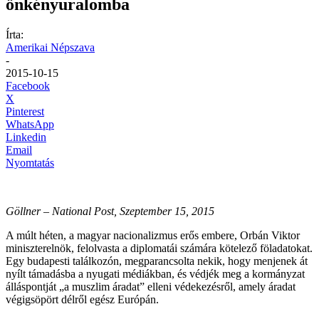
önkényuralomba
Írta:
Amerikai Népszava
-
2015-10-15
Facebook
X
Pinterest
WhatsApp
Linkedin
Email
Nyomtatás
Göllner – National Post, Szeptember 15, 2015
A múlt héten, a magyar nacionalizmus erős embere, Orbán Viktor
miniszterelnök, felolvasta a diplomatái számára kötelező föladatokat.
Egy budapesti találkozón, megparancsolta nekik, hogy menjenek át
nyílt támadásba a nyugati médiákban, és védjék meg a kormányzat
álláspontját „a muszlim áradat” elleni védekezésről, amely áradat
végigsöpört délről egész Európán.