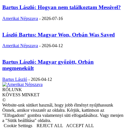
Bartus László: Hogyan nem találkoztam Messivel?
Amerikai Népszava
-
2026-07-16
László Bartus: Magyar Won, Orbán Was Saved
Amerikai Népszava
-
2026-04-12
Bartus László: Magyar győzött, Orbán
megmenekült
Bartus László
-
2026-04-12
RÓLUNK
KÖVESS MINKET
©
Website-unk sütiket használ, hogy jobb élményt nyújthassunk
Önnek, amikor visszatér az oldalra. Kérjük, kattintson az
"Elfogadom" gombra valamennyi süti elfogadásához. Vagy menjen
a "Sütik beállítása" oldalra.
Cookie Settings
REJECT ALL
ACCEPT ALL