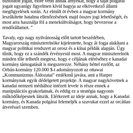
biztosított jogait, előre vetíti annak árnyékát, hogy a saját polgárai
jogait ugyanígy figyelmen kívül hagyja az elkövetkező állami
megfigyelések során. Az elmúlt öt évben a magyar kormány
leszűkítette hatalma ellenőrzésének majd összes jogi lehetőségét, és
most arra használja föl a menekültválságot, hogy bevezesse a
rendőrállamot. ”
Tavaly, egy nagy nyilvánosság előtt tartott beszédében,
Magyarország miniszterelnöke kijelentette, hogy át fogja alakítani a
magyar politikai rendszert az orosz és a kínai példák alapján. Úgy
tűnik, hogy ez a szándék érvényesül most. A magyar miniszterelnök
minden tőle telhetőt megtesz, hogy e céljának eléréséhez e kanadai
kormány támogatását is megszerezze. Néhány héttel ezelőtt, az
Orbán-kormány 120.000 $-t adományozott az ottawai
„Kommunizmus Áldozatai” emlékmű javára, ami a Harper
kormánynak egyik dédelgetett projektje. A magyar nagykövetnek a
kanadai nemzeti médiához intézett levele is része ennek a
manipulációs gyakorlatnak, és eddig ez a stratégia nagyonis
működőképesnek látszik. Elérkezett az ideje annak, hogy a Kanadai
kormány, és Kanada polgárai felemeljék a szavukat ezzel az orcátlan
átveréssel szemben.