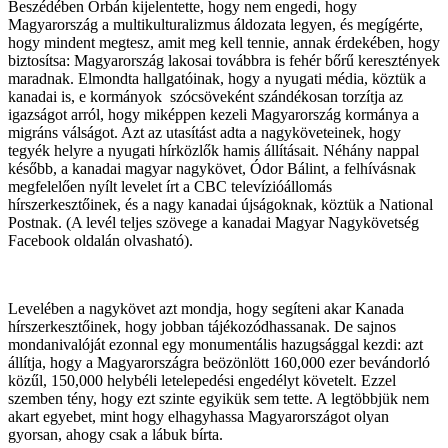
Beszédében Orbán kijelentette, hogy nem engedi, hogy
Magyarország a multikulturalizmus áldozata legyen, és megígérte,
hogy mindent megtesz, amit meg kell tennie, annak érdekében, hogy
biztosítsa: Magyarország lakosai továbbra is fehér bőrű keresztények
maradnak. Elmondta hallgatóinak, hogy a nyugati média, köztük a
kanadai is, e kormányok szócsöveként szándékosan torzítja az
igazságot arról, hogy miképpen kezeli Magyarország kormánya a
migráns válságot. Azt az utasítást adta a nagyköveteinek, hogy
tegyék helyre a nyugati hírközlők hamis állításait. Néhány nappal
később, a kanadai magyar nagykövet, Ódor Bálint, a felhívásnak
megfelelően nyílt levelet írt a CBC televízióállomás
hírszerkesztőinek, és a nagy kanadai újságoknak, köztük a National
Postnak. (A levél teljes szövege a kanadai Magyar Nagykövetség
Facebook oldalán olvasható).
Levelében a nagykövet azt mondja, hogy segíteni akar Kanada
hírszerkesztőinek, hogy jobban tájékozódhassanak. De sajnos
mondanivalóját ezonnal egy monumentális hazugsággal kezdi: azt
állítja, hogy a Magyarországra beözönlött 160,000 ezer bevándorló
közűl, 150,000 helybéli letelepedési engedélyt követelt. Ezzel
szemben tény, hogy ezt szinte egyikük sem tette. A legtöbbjük nem
akart egyebet, mint hogy elhagyhassa Magyarországot olyan
gyorsan, ahogy csak a lábuk bírta.