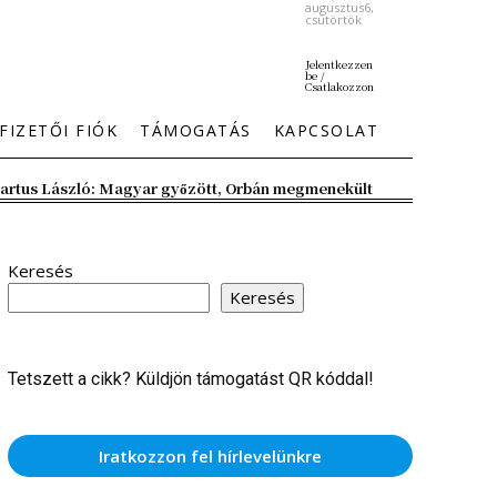
augusztus6,
csütörtök
Jelentkezzen
be /
Csatlakozzon
FIZETŐI FIÓK
TÁMOGATÁS
KAPCSOLAT
artus László: Magyar győzött, Orbán megmenekült
Keresés
Keresés
Tetszett a cikk? Küldjön támogatást QR kóddal!
Iratkozzon fel hírlevelünkre