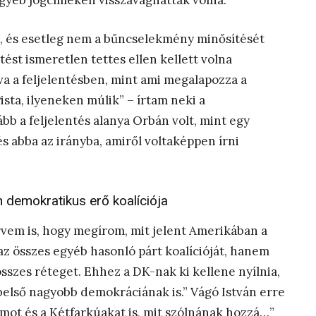
egyéb jogcímeken visszavághattak volna.
lni, és esetleg nem a bűncselekmény minősítését
tést ismeretlen tettes ellen kellett volna
va a feljelentésben, mint ami megalapozza a
ista, ilyeneken múlik” – írtam neki a
bb a feljelentés alanya Orbán volt, mint egy
s abba az irányba, amiről voltaképpen írni
 demokratikus erő koalíciója
rvem is, hogy megírom, mit jelent Amerikában a
az összes egyéb hasonló párt koalícióját, hanem
sszes réteget. Ehhez a DK-nak ki kellene nyílnia,
belső nagyobb demokráciának is.” Vágó István erre
mot és a Kétfarkúakat is, mit szólnának hozzá…”