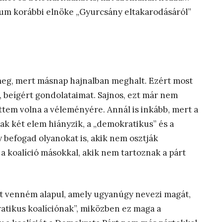
um korábbi elnöke „Gyurcsány eltakarodásáról”
 meg, mert másnap hajnalban meghalt. Ezért most
ló, beígért gondolataimat. Sajnos, ezt már nem
ttem volna a véleményére. Annál is inkább, mert a
ak két elem hiányzik, a „demokratikus” és a
y befogad olyanokat is, akik nem osztják
a koalíció másokkal, akik nem tartoznak a párt
lt venném alapul, amely ugyanúgy nevezi magát,
atikus koalíciónak”, miközben ez maga a