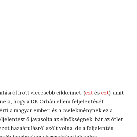
tásról írott viccesebb cikkeimet (
ezt
és
ezt
), amit
neki, hogy a DK Orbán elleni feljelentését
 érti a magyar ember, és a cselekménynek ez a
eljelentést ő javasolta az elnökségnek, bár az ötlet
zet hazaárulásról szólt volna, de a feljelentés