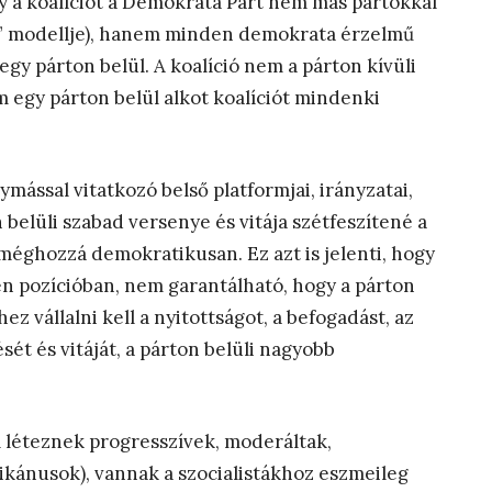
y a koalíciót a Demokrata Párt nem más pártokkal
ás” modellje), hanem minden demokrata érzelmű
egy párton belül. A koalíció nem a párton kívüli
 egy párton belül alkot koalíciót mindenki
ással vitatkozó belső platformjai, irányzatai,
 belüli szabad versenye és vitája szétfeszítené a
 méghozzá demokratikusan. Ez azt is jelenti, hogy
en pozícióban, nem garantálható, hogy a párton
ez vállalni kell a nyitottságot, a befogadást, az
t és vitáját, a párton belüli nagyobb
l léteznek progresszívek, moderáltak,
kánusok), vannak a szocialistákhoz eszmeileg