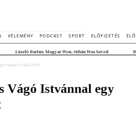
G
VÉLEMÉNY
PODCAST
SPORT
ELŐFIZETÉS
ELŐ
László Bartus: Magyar Won, Orbán Was Saved
B
gy nappal a halála előtt
és Vágó Istvánnal egy
t