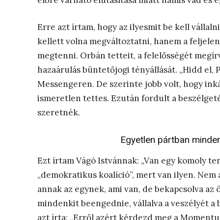
előre várható elutasítása miatt hamis vád és 
Erre azt írtam, hogy az ilyesmit be kell válla
kellett volna megváltoztatni, hanem a feljelen
megtenni. Orbán tetteit, a felelősségét megír
hazaárulás büntetőjogi tényállását. „Hidd el, P
Messengeren. De szerinte jobb volt, hogy inká
ismeretlen tettes. Ezután fordult a beszélgeté
szeretnék.
Egyetlen pártban minden
Ezt írtam Vágó Istvánnak: „Van egy komoly te
„demokratikus koalíció”, mert van ilyen. Nem 
annak az egynek, ami van, de bekapcsolva az ö
mindenkit beengednie, vállalva a veszélyét a 
azt írta: „Erről azért kérdezd meg a Momentu