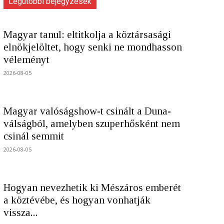
Legutóbbi bejegyzések
Magyar tanul: eltitkolja a köztársasági
elnökjelöltet, hogy senki ne mondhasson
véleményt
2026-08-05
Magyar valóságshow-t csinált a Duna-
válságból, amelyben szuperhősként nem
csinál semmit
2026-08-05
Hogyan nevezhetik ki Mészáros emberét
a köztévébe, és hogyan vonhatják
vissza...