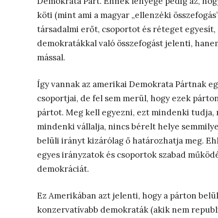
Demokrata Párt. Ennek lényege pedig az, hog
köti (mint ami a magyar „ellenzéki összefog
társadalmi erőt, csoportot és réteget egyesít, 
demokratákkal való összefogást jelenti, hanem
mással.
Így vannak az amerikai Demokrata Pártnak egym
csoportjai, de fel sem merül, hogy ezek párton
pártot. Meg kell egyezni, ezt mindenki tudja,
mindenki vállalja, nincs bérelt helye semmily
belüli irányt kizárólag ő határozhatja meg. Ehh
egyes irányzatok és csoportok szabad működésé
demokráciát.
Ez Amerikában azt jelenti, hogy a párton belü
konzervatívabb demokraták (akik nem republi