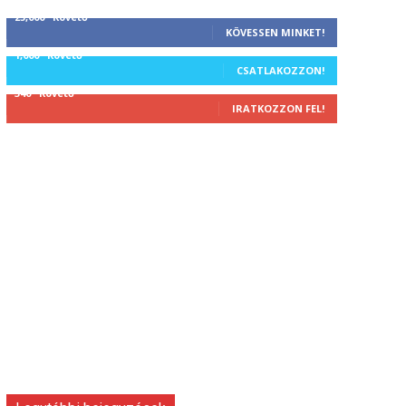
25,000
Követő
KÖVESSEN MINKET!
1,000
Követő
CSATLAKOZZON!
340
Követő
IRATKOZZON FEL!