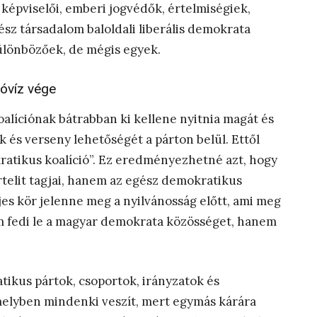
 képviselői, emberi jogvédők, értelmiségiek,
gész társadalom baloldali liberális demokrata
különbözőek, de mégis egyek.
lóvíz vége
líciónak bátrabban ki kellene nyitnia magát és
k és verseny lehetőségét a párton belül. Ettől
kratikus koalíció”. Ez eredményezhetné azt, hogy
elit tagjai, hanem az egész demokratikus
jes kör jelenne meg a nyilvánosság előtt, ami meg
m fedi le a magyar demokrata közösséget, hanem
tikus pártok, csoportok, irányzatok és
elyben mindenki veszít, mert egymás kárára