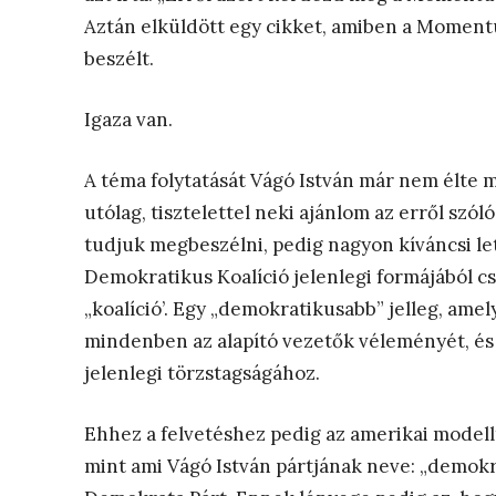
Aztán elküldött egy cikket, amiben a Moment
beszélt.
Igaza van.
A téma folytatását Vágó István már nem élte
utólag, tisztelettel neki ajánlom az erről szó
tudjuk megbeszélni, pedig nagyon kíváncsi le
Demokratikus Koalíció jelenlegi formájából cs
„koalíció’. Egy „demokratikusabb” jelleg, amel
mindenben az alapító vezetők véleményét, és 
jelenlegi törzstagságához.
Ehhez a felvetéshez pedig az amerikai model
mint ami Vágó István pártjának neve: „demokr