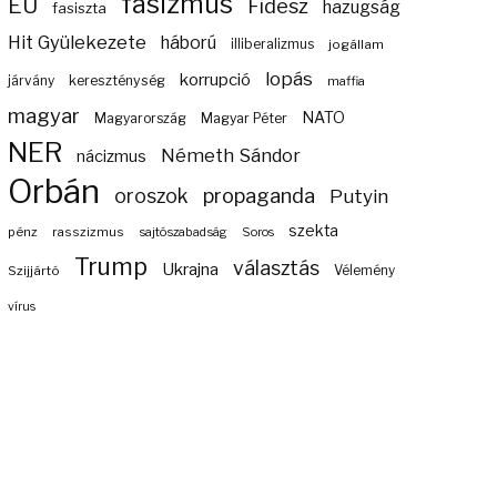
fasizmus
EU
Fidesz
hazugság
fasiszta
Hit Gyülekezete
háború
illiberalizmus
jogállam
lopás
korrupció
járvány
kereszténység
maffia
magyar
NATO
Magyarország
Magyar Péter
NER
Németh Sándor
nácizmus
Orbán
propaganda
oroszok
Putyin
szekta
pénz
rasszizmus
sajtószabadság
Soros
Trump
választás
Ukrajna
Szijjártó
Vélemény
vírus