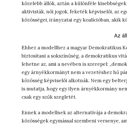
közelebb állók, aztán a különféle kisebbségek
aktivisták, női jogok, feketék képviselői, az e
közösségei, irányzatai egy koalícióban, akik 
Az ál
Ehhez a modellhez a magyar Demokratikus Koa
biztosítani a sokszínűség, a demokratikus vitá
lehetne az, ami a nevében is szerepel: „demo
egy árnyékkormányt nem a vezetéshez hű párt
közösség képviselői alkotnák. Nem egy belter
is mutatja, hogy egy ilyen árnyékkormány ne
csak egy szűk szegletét.
Ennek a modellnek az alternatívája a demokra
közösségek egymással szembeni versenye, am