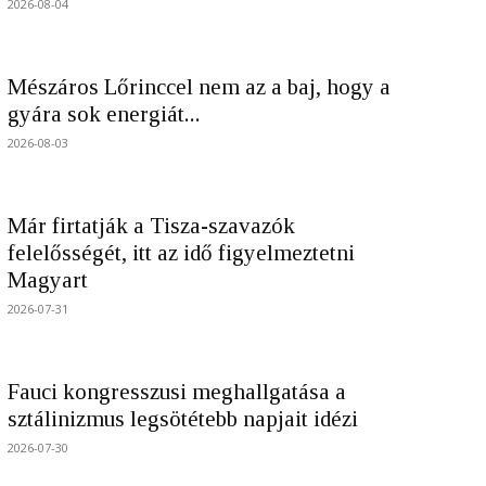
2026-08-04
Mészáros Lőrinccel nem az a baj, hogy a
gyára sok energiát...
2026-08-03
Már firtatják a Tisza-szavazók
felelősségét, itt az idő figyelmeztetni
Magyart
2026-07-31
Fauci kongresszusi meghallgatása a
sztálinizmus legsötétebb napjait idézi
2026-07-30