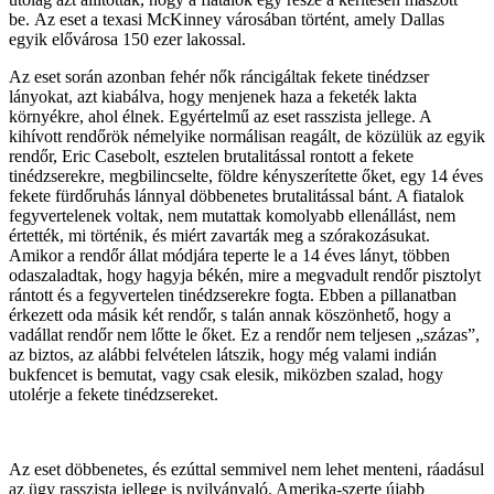
be. Az eset a texasi McKinney városában történt, amely Dallas
egyik elővárosa 150 ezer lakossal.
Az eset során azonban fehér nők ráncigáltak fekete tinédzser
lányokat, azt kiabálva, hogy menjenek haza a feketék lakta
környékre, ahol élnek. Egyértelmű az eset rasszista jellege. A
kihívott rendőrök némelyike normálisan reagált, de közülük az egyik
rendőr, Eric Casebolt, esztelen brutalitással rontott a fekete
tinédzserekre, megbilincselte, földre kényszerítette őket, egy 14 éves
fekete fürdőruhás lánnyal döbbenetes brutalitással bánt. A fiatalok
fegyvertelenek voltak, nem mutattak komolyabb ellenállást, nem
értették, mi történik, és miért zavarták meg a szórakozásukat.
Amikor a rendőr állat módjára teperte le a 14 éves lányt, többen
odaszaladtak, hogy hagyja békén, mire a megvadult rendőr pisztolyt
rántott és a fegyvertelen tinédzserekre fogta. Ebben a pillanatban
érkezett oda másik két rendőr, s talán annak köszönhető, hogy a
vadállat rendőr nem lőtte le őket. Ez a rendőr nem teljesen „százas”,
az biztos, az alábbi felvételen látszik, hogy még valami indián
bukfencet is bemutat, vagy csak elesik, miközben szalad, hogy
utolérje a fekete tinédzsereket.
Az eset döbbenetes, és ezúttal semmivel nem lehet menteni, ráadásul
az ügy rasszista jellege is nyilvánvaló. Amerika-szerte újabb