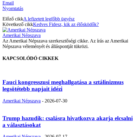
Email
Nyomtatás
Előző cikk
A lefizetett legfőbb ügyész
Következő cikk
Kedves Fidesz, kik az élősködők?
Amerikai Népszava
Az Amerikai Népszava szerkesztőségi cikke. Az írás az Amerikai
Népszava véleményét és álláspontját tükrözi.
KAPCSOLÓDÓ CIKKEK
Fauci kongresszusi meghallgatása a sztálinizmus
legsötétebb napjait idézi
Amerikai Népszava
-
2026-07-30
Trump hazudik: csalásra hivatkozva akarja elcsalni
a választásokat
Amerikai Népszava
-
2026-07-17