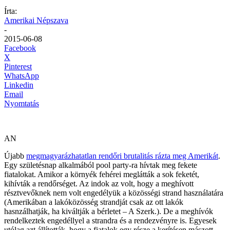
Írta:
Amerikai Népszava
-
2015-06-08
Facebook
X
Pinterest
WhatsApp
Linkedin
Email
Nyomtatás
AN
Újabb
megmagyarázhatatlan rendőri brutalitás rázta meg Amerikát
.
Egy születésnap alkalmából pool party-ra hívtak meg fekete
fiatalokat. Amikor a környék fehérei meglátták a sok feketét,
kihívták a rendőrséget. Az indok az volt, hogy a meghívott
résztvevőknek nem volt engedélyük a közösségi strand használatára
(Amerikában a lakóközösség strandját csak az ott lakók
hasnzálhatják, ha kiváltják a bérletet – A Szerk.). De a meghívók
rendelkeztek engedéllyel a strandra és a rendezvényre is. Egyesek
utólag azt állították, hogy a fiatalok egy része a kerítésen mászott