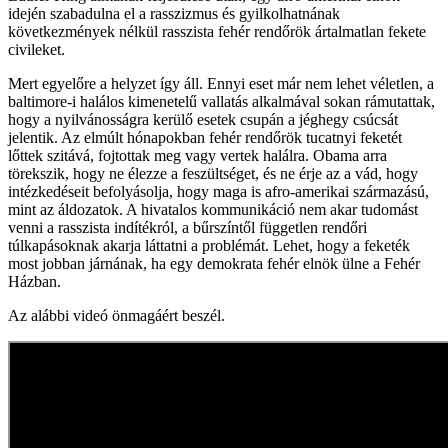
idején szabadulna el a rasszizmus és gyilkolhatnának
következmények nélkül rasszista fehér rendőrök ártalmatlan fekete
civileket.
Mert egyelőre a helyzet így áll. Ennyi eset már nem lehet véletlen, a
baltimore-i halálos kimenetelű vallatás alkalmával sokan rámutattak,
hogy a nyilvánosságra kerülő esetek csupán a jéghegy csúcsát
jelentik. Az elmúlt hónapokban fehér rendőrök tucatnyi feketét
lőttek szitává, fojtottak meg vagy vertek halálra. Obama arra
törekszik, hogy ne élezze a feszültséget, és ne érje az a vád, hogy
intézkedéseit befolyásolja, hogy maga is afro-amerikai származású,
mint az áldozatok. A hivatalos kommunikáció nem akar tudomást
venni a rasszista indítékról, a bűrszíntől független rendőri
túlkapásoknak akarja láttatni a problémát. Lehet, hogy a feketék
most jobban járnának, ha egy demokrata fehér elnök ülne a Fehér
Házban.
Az alábbi videó önmagáért beszél.