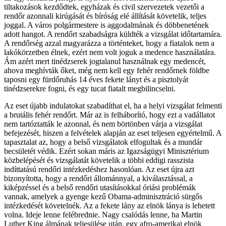
tiltakozások kezdődtek, egyházak és civil szervezetek vezetői a
rendőr azonnali kirúgását és bíróság elé állítását követelik, teljes
joggal. A város polgármestere is aggodalmának és döbbenetének
adott hangot. A rendőrt szabadságra küldték a vizsgálat időtartamára.
A rendőrség azzal magyarázza a történteket, hogy a fiatalok nem a
lakókörzetben élnek, ezért nem volt joguk a medence használatára.
Ám azért mert tinédzserek jogtalanul használnak egy medencét,
ahova meghívták őket, még nem kell egy fehér rendőrnek földbe
taposni egy fürdőruhás 14 éves fekete lányt és a pisztolyát
tinédzserekre fogni, és egy tucat fiatalt megbilincselni.
Az eset újabb indulatokat szabadíthat el, ha a helyi vizsgálat felmenti
a brutális fehér rendőrt. Már az is felháborító, hogy ezt a vadállatot
nem tartóztatták le azonnal, és nem börtönben várja a vizsgálat
befejezését, hiszen a felvételek alapján az eset teljesen egyértelmű. A
tapasztalat az, hogy a belső vizsgálatok elfogultak és a mundár
becsületét védik. Ezért sokan máris az Igazságügyi Minisztérium
közbelépését és vizsgálatát követelik a többi eddigi rasszista
indíttatású rendőri intézkedéshez hasonlóan. Az eset újra azt
bizonyította, hogy a rendőri állománnyal, a kiválasztással, a
kiképzéssel és a belső rendőri utasításokkal óriási problémák
vannak, amelyek a gyenge kezű Obama-adminisztráció sürgős
intézkedését követelnék. Az a fekete lány az elnök lánya is lehetett
volna. Ideje lenne felébrednie. Nagy csalódás lenne, ha Martin
Luther King álmának teljesülése után, egy afro-amerikai elnök