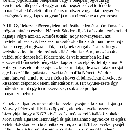
történő jogosulatlan belépéssel vagy a belépési jogosultság
kereteinek túllépésével vagy annak megsértésével történő bent
maradással elkövetett információs rendszer vagy adat megsértése
vétségének megalapozott gyanúja miatt elrendelte a nyomozást.
A Hit Gyülekezete törvénytelen, minősíthetetlen és alpári támadásai
mögött minden esetben Németh Sándor áll, aki a bizalmi embereivel
hajtatja végre azokat. Amiről tudják, hogy törvénytelen, azt
névtelenül teszik. A feszlesz.hu csaló oldalhoz a domain nevet egy
francia céggel regiszráltatták, amelynek szolgáltatása az, hogy a
website valódi tulajdonosának kilétét elrejtse. A nyomozásnak a
valódi tulajdonost kell felderítenie, és vele szemben kell az
elkövetett bűncselekményekkel kapcsolatos eljárást lefolytatnia. A
Hit Gyülekezete kifelé egyház képét mutatja, de a színfalak mögött
egy bosszúálló, gátlástalan szekta és maffia Németh Sándor
irányításával, amely rejtett módon követ el bűncselekményeket és
kiszemelt célpontok elleni támadásokat. A Hit Gyülekezete úgy
működik, mint egy terrorszervezet, csak a célpontjai
magánszemélyek.
Ennek az alpári és mocskolódó tevékenységnek központi figurája
Morvay Péter volt III/III-as ügynök, akinek a tevékenysége
bizonyítja, hogy a KGB kiválasztási módszerei kiválóak voltak:
Morvaynál aljasabb lelkivilágú és gátlástalanabb ügynököt az egész
keleti blokkban sem találhattak volna, aki a III/III-as tevékenységét
váltotta le a Hit Gyülekezetére, és folytatta az ügynöki jellegű