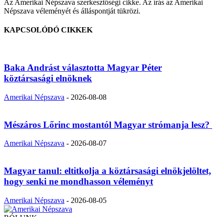
Az Amerikai Népszava szerkesztőségi cikke. Az írás az Amerikai
Népszava véleményét és álláspontját tükrözi.
KAPCSOLÓDÓ CIKKEK
Baka Andrást választotta Magyar Péter
köztársasági elnöknek
Amerikai Népszava
-
2026-08-08
Mészáros Lőrinc mostantól Magyar strómanja lesz?
Amerikai Népszava
-
2026-08-07
Magyar tanul: eltitkolja a köztársasági elnökjelöltet,
hogy senki ne mondhasson véleményt
Amerikai Népszava
-
2026-08-05