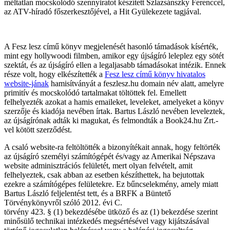
méltatlan mocskolódó szennyiratot készített Szlazsánszky Ferenccel,
az ATV-híradó főszerkesztőjével, a Hit Gyülekezete tagjával.
A Fesz lesz című könyv megjelenését hasonló támadások kísérték,
mint egy hollywoodi filmben, amikor egy újságíró leleplez egy sötét
szektát, és az újságíró ellen a legaljasabb támadásokat intézik. Ennek
része volt, hogy elkészítették a
Fesz lesz című könyv hivatalos
website-jának
hamisítványát a feszlesz.hu domain név alatt, amelyre
primitív és mocskolódó tartalmakat töltöttek fel. Emellett
felhelyezték azokat a hamis emaileket, leveleket, amelyeket a könyv
szerzője és kiadója nevében írtak. Bartus László nevében leveleztek,
az újságírónak adták ki magukat, és felmondták a Book24.hu Zrt.-
vel kötött szerződést.
A csaló website-ra feltöltötték a bizonyítékait annak, hogy feltörték
az újságíró személyi számítógépét és/vagy az Amerikai Népszava
website adminisztrációs felületét, mert olyan felvételt, amit
felhelyeztek, csak abban az esetben készíthettek, ha bejutottak
ezekre a számítógépes felületekre. Ez bűncselekmény, amely miatt
Bartus László feljelentést tett, és a BRFK a Büntető
Törvénykönyvről szóló 2012. évi C.
törvény 423. § (1) bekezdésébe ütköző és az (1) bekezdése szerint
minősülő technikai intézkedés megsértésével vagy kijátszásával