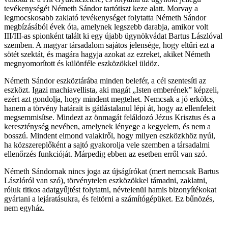
tevékenységét Németh Sándor tartótiszt keze alatt. Morvay a
legmocskosabb zaklató tevékenységet folytatta Németh Sándor
megbízásából évek óta, amelynek legszebb darabja, amikor volt
III/III-as spionként talált ki egy újabb ügynökvádat Bartus Lászlóval
szemben. A magyar társadalom sajátos jelensége, hogy eltűri ezt a
sötét szektát, és magára hagyja azokat az ezreket, akiket Németh
megnyomorított és különféle eszközökkel üldöz.
Németh Sándor eszköztárába minden belefér, a cél szentesíti az
eszközt. Igazi machiavellista, aki magát „Isten emberének” képzeli,
ezért azt gondolja, hogy mindent megtehet. Nemcsak a jó erkölcs,
hanem a törvény határait is gátlástalanul lépi át, hogy az ellenfeleit
megsemmisítse. Mindezt az önmagát feláldozó Jézus Krisztus és a
kereszténység nevében, amelynek lényege a kegyelem, és nem a
bosszú. Mindent elmond valakiről, hogy milyen eszközkhöz nyúl,
ha közszereplőként a sajtó gyakorolja vele szemben a társadalmi
ellenőrzés funkcióját. Márpedig ebben az esetben erről van szó.
Németh Sándornak nincs joga az újságírókat (mert nemcsak Bartus
Lászlóról van szó), törvénytelen eszközökkel támadni, zaklatni,
róluk titkos adatgyűjtést folytatni, névtelenül hamis bizonyítékokat
gyártani a lejáratásukra, és feltörni a számítógépüket. Ez bűnözés,
nem egyház.