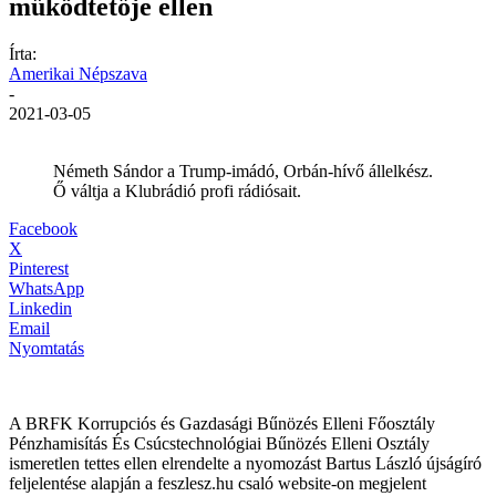
működtetője ellen
Írta:
Amerikai Népszava
-
2021-03-05
Németh Sándor a Trump-imádó, Orbán-hívő állelkész.
Ő váltja a Klubrádió profi rádiósait.
Facebook
X
Pinterest
WhatsApp
Linkedin
Email
Nyomtatás
A BRFK Korrupciós és Gazdasági Bűnözés Elleni Főosztály
Pénzhamisítás És Csúcstechnológiai Bűnözés Elleni Osztály
ismeretlen tettes ellen elrendelte a nyomozást Bartus László újságíró
feljelentése alapján a feszlesz.hu csaló website-on megjelent