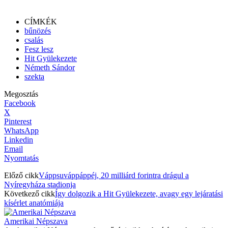
CÍMKÉK
bűnözés
csalás
Fesz lesz
Hit Gyülekezete
Németh Sándor
szekta
Megosztás
Facebook
X
Pinterest
WhatsApp
Linkedin
Email
Nyomtatás
Előző cikk
Váppsuváppáppéj, 20 milliárd forintra drágul a
Nyíregyháza stadionja
Következő cikk
Így dolgozik a Hit Gyülekezete, avagy egy lejáratási
kísérlet anatómiája
Amerikai Népszava