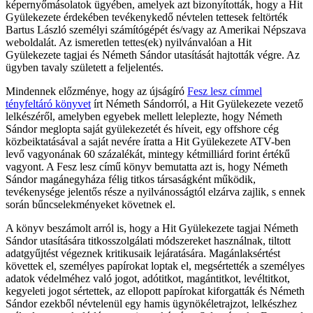
képernyőmásolatok ügyében, amelyek azt bizonyították, hogy a Hit
Gyülekezete érdekében tevékenykedő névtelen tettesek feltörték
Bartus László személyi számítógépét és/vagy az Amerikai Népszava
weboldalát. Az ismeretlen tettes(ek) nyilvánvalóan a Hit
Gyülekezete tagjai és Németh Sándor utasítását hajtották végre. Az
ügyben tavaly született a feljelentés.
Mindennek előzménye, hogy az újságíró
Fesz lesz címmel
tényfeltáró könyvet
írt Németh Sándorról, a Hit Gyülekezete vezető
lelkészéről, amelyben egyebek mellett leleplezte, hogy Németh
Sándor meglopta saját gyülekezetét és híveit, egy offshore cég
közbeiktatásával a saját nevére íratta a Hit Gyülekezete ATV-ben
levő vagyonának 60 százalékát, mintegy kétmilliárd forint értékű
vagyont. A Fesz lesz című könyv bemutatta azt is, hogy Németh
Sándor magánegyháza félig titkos társaságként működik,
tevékenysége jelentős része a nyilvánosságtól elzárva zajlik, s ennek
során bűncselekményeket követnek el.
A könyv beszámolt arról is, hogy a Hit Gyülekezete tagjai Németh
Sándor utasítására titkosszolgálati módszereket használnak, tiltott
adatgyűjtést végeznek kritikusaik lejáratására. Magánlaksértést
követtek el, személyes papírokat loptak el, megsértették a személyes
adatok védelméhez való jogot, adótitkot, magántitkot, levéltitkot,
kegyeleti jogot sértettek, az ellopott papírokat kiforgatták és Németh
Sándor ezekből névtelenül egy hamis ügynökéletrajzot, lelkészhez