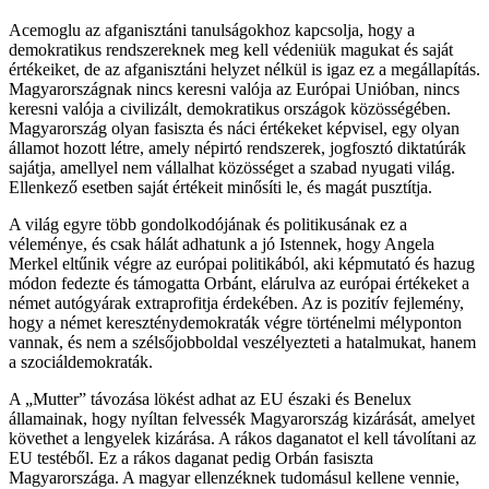
Acemoglu az afganisztáni tanulságokhoz kapcsolja, hogy a
demokratikus rendszereknek meg kell védeniük magukat és saját
értékeiket, de az afganisztáni helyzet nélkül is igaz ez a megállapítás.
Magyarországnak nincs keresni valója az Európai Unióban, nincs
keresni valója a civilizált, demokratikus országok közösségében.
Magyarország olyan fasiszta és náci értékeket képvisel, egy olyan
államot hozott létre, amely népirtó rendszerek, jogfosztó diktatúrák
sajátja, amellyel nem vállalhat közösséget a szabad nyugati világ.
Ellenkező esetben saját értékeit minősíti le, és magát pusztítja.
A világ egyre több gondolkodójának és politikusának ez a
véleménye, és csak hálát adhatunk a jó Istennek, hogy Angela
Merkel eltűnik végre az európai politikából, aki képmutató és hazug
módon fedezte és támogatta Orbánt, elárulva az európai értékeket a
német autógyárak extraprofitja érdekében. Az is pozitív fejlemény,
hogy a német kereszténydemokraták végre történelmi mélyponton
vannak, és nem a szélsőjobboldal veszélyezteti a hatalmukat, hanem
a szociáldemokraták.
A „Mutter” távozása lökést adhat az EU északi és Benelux
államainak, hogy nyíltan felvessék Magyarország kizárását, amelyet
követhet a lengyelek kizárása. A rákos daganatot el kell távolítani az
EU testéből. Ez a rákos daganat pedig Orbán fasiszta
Magyarországa. A magyar ellenzéknek tudomásul kellene vennie,