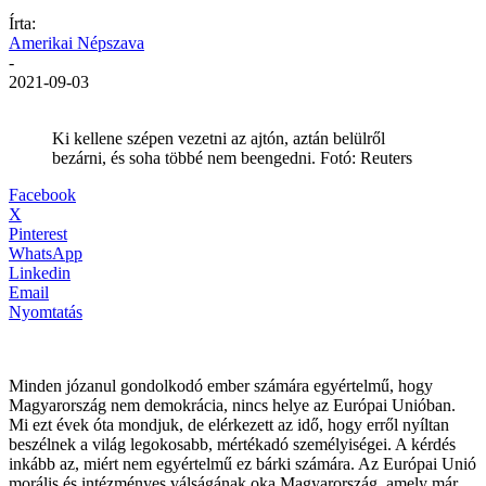
Írta:
Amerikai Népszava
-
2021-09-03
Ki kellene szépen vezetni az ajtón, aztán belülről
bezárni, és soha többé nem beengedni. Fotó: Reuters
Facebook
X
Pinterest
WhatsApp
Linkedin
Email
Nyomtatás
Minden józanul gondolkodó ember számára egyértelmű, hogy
Magyarország nem demokrácia, nincs helye az Európai Unióban.
Mi ezt évek óta mondjuk, de elérkezett az idő, hogy erről nyíltan
beszélnek a világ legokosabb, mértékadó személyiségei. A kérdés
inkább az, miért nem egyértelmű ez bárki számára. Az Európai Unió
morális és intézményes válságának oka Magyarország, amely már