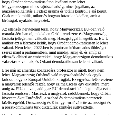
hogy Orbánt demokratikus úton leváltani nem lehet.
Magyarországon nincs sajtószabadság, nincs jogállam, az
igazságszolgáltatás a Fidesz uralma és totális kontrollja alá került.
Csak rajtuk múlik, mikor és hogyan húznak a kötélen, amit a
bíróságok nyakába helyeztek.
Az ellenzék helytelenül teszi, hogy Magyarország EU-ban való
maradásáért harcol, miközben Orbán rendszere és Magyarország
fasiszta jellege nem változik meg. Hauzgsággal hitegetik az EU-t,
amikor azt a látszatot keltik, hogy Orbánt demokratikusan le lehet
váltani. Nem lehet, 2022-ben is pontosan kétharmados többséget
szerez majd a parlamentben, mint mindig, amíg él, és amíg az
ellenzék elhiteti az emberekkel, hogy Magyarországon demokratikus
választások vannak, és Orbánt demokratikusan le lehet váltani.
Erre már az amerikai közgazdász professzor is rájött, hogy nem
lehet. Magyarország Orbántól való megszabadulásának egyik
kulcsa, hogy az Európai Unióból kirúgják. Ez egyrészt felébresztené
a magyarok jelentős részét, hogy ez mégiscsak egy diktatúra, mert
amíg az EU-ban van, addig az EU demokráciaként legitimálja ezt a
fasiszta rendszert. Másrészt, a magyarok rádöbbennek, hogy Orbán
kivezette őket Európából, a szabad és demokratikus nemzetek
közösségéből, Oroszország és Kína gyarmatává tette az országot és
a posztkommunista türk diktatúrák szintjére süllyesztette.