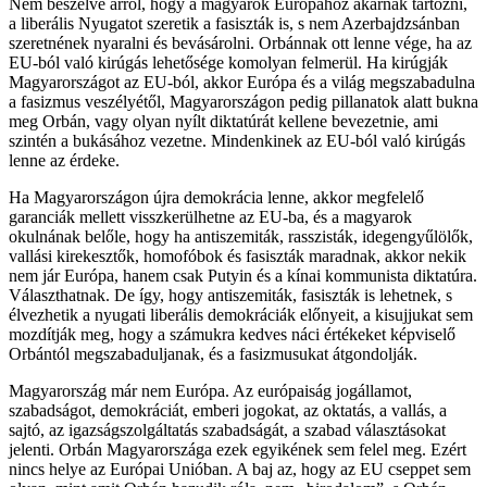
Nem beszélve arról, hogy a magyarok Európához akarnak tartozni,
a liberális Nyugatot szeretik a fasiszták is, s nem Azerbajdzsánban
szeretnének nyaralni és bevásárolni. Orbánnak ott lenne vége, ha az
EU-ból való kirúgás lehetősége komolyan felmerül. Ha kirúgják
Magyarországot az EU-ból, akkor Európa és a világ megszabadulna
a fasizmus veszélyétől, Magyarországon pedig pillanatok alatt bukna
meg Orbán, vagy olyan nyílt diktatúrát kellene bevezetnie, ami
szintén a bukásához vezetne. Mindenkinek az EU-ból való kirúgás
lenne az érdeke.
Ha Magyarországon újra demokrácia lenne, akkor megfelelő
garanciák mellett visszkerülhetne az EU-ba, és a magyarok
okulnának belőle, hogy ha antiszemiták, rasszisták, idegengyűlölők,
vallási kirekesztők, homofóbok és fasiszták maradnak, akkor nekik
nem jár Európa, hanem csak Putyin és a kínai kommunista diktatúra.
Választhatnak. De így, hogy antiszemiták, fasiszták is lehetnek, s
élvezhetik a nyugati liberális demokráciák előnyeit, a kisujjukat sem
mozdítják meg, hogy a számukra kedves náci értékeket képviselő
Orbántól megszabaduljanak, és a fasizmusukat átgondolják.
Magyarország már nem Európa. Az európaiság jogállamot,
szabadságot, demokráciát, emberi jogokat, az oktatás, a vallás, a
sajtó, az igazságszolgáltatás szabadságát, a szabad választásokat
jelenti. Orbán Magyarországa ezek egyikének sem felel meg. Ezért
nincs helye az Európai Unióban. A baj az, hogy az EU cseppet sem