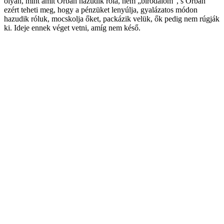
olyan, mint amit Orbán hazudik róla, nem „birodalom”, s Orbán
ezért teheti meg, hogy a pénzüket lenyúlja, gyalázatos módon
hazudik róluk, mocskolja őket, packázik velük, ők pedig nem rúgják
ki. Ideje ennek véget vetni, amíg nem késő.