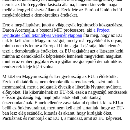
nem is az Unió egyetlen fasiszta állama, hanem kinevelte maga
mellé a lengyel fasiszta államot. Ezek léte az Európai Unión belül
megkérdőjelezi a demokratikus értékeket.
Erre a megállapításra jutott a világ egyik leghíresebb közgazdásza,
Daron Acemoglu, a bostoni MIT professzora, aki
a Project
Syndicate című tekintélyes véleménylapban
írta meg, hogy az EU-
nak ki kell zárnia Magyarországot, amely már egyébként is olyan,
mintha nem is lenne a Európai Unió tagja. Lejáratja, hiteltelenné
teszi a demokratikus értékeket, az EU tagjaként azt a látszatot kelti,
mintha az demokráciák képtelenek lennének megvédeni magukat,
mintha az emberi jogokra és a jogállamiságra épülő demokratikus
rendszerek ideje lejárt volna.
Miközben Magyarország és Lengyelország az EU-n élősködik.
Ezek a diktatórikus, nem demokratikus rendszerek, azért tudnak
megmaradni, mert a polgáraik élvezik a liberális Nyugat nyújtotta
előnyöket. Ha kikerülnének az EU-ból, ezek a nagyszájú rendszerek
először gazdaságilag, majd pillanatok alatt politikailag
összeomlanának. Ennek ellenére zavartalanul építhetik ki az EU-n
belül az önkényuralmat, mert nem kell attól tartaniuk, hogy az EU-
ban lesz elég szándék, kitartás és akarat, hogy kirúgják őket.
Packáznak és rombolják az EU-t, s mindazt, amit az EU képvisel.