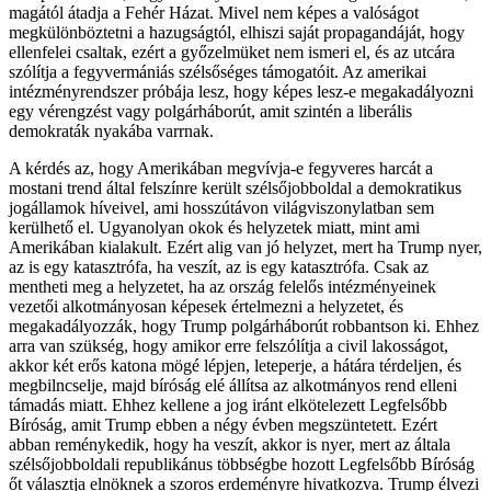
magától átadja a Fehér Házat. Mivel nem képes a valóságot
megkülönböztetni a hazugságtól, elhiszi saját propagandáját, hogy
ellenfelei csaltak, ezért a győzelmüket nem ismeri el, és az utcára
szólítja a fegyvermániás szélsőséges támogatóit. Az amerikai
intézményrendszer próbája lesz, hogy képes lesz-e megakadályozni
egy vérengzést vagy polgárháborút, amit szintén a liberális
demokraták nyakába varrnak.
A kérdés az, hogy Amerikában megvívja-e fegyveres harcát a
mostani trend által felszínre került szélsőjobboldal a demokratikus
jogállamok híveivel, ami hosszútávon világviszonylatban sem
kerülhető el. Ugyanolyan okok és helyzetek miatt, mint ami
Amerikában kialakult. Ezért alig van jó helyzet, mert ha Trump nyer,
az is egy katasztrófa, ha veszít, az is egy katasztrófa. Csak az
mentheti meg a helyzetet, ha az ország felelős intézményeinek
vezetői alkotmányosan képesek értelmezni a helyzetet, és
megakadályozzák, hogy Trump polgárháborút robbantson ki. Ehhez
arra van szükség, hogy amikor erre felszólítja a civil lakosságot,
akkor két erős katona mögé lépjen, leteperje, a hátára térdeljen, és
megbilncselje, majd bíróság elé állítsa az alkotmányos rend elleni
támadás miatt. Ehhez kellene a jog iránt elkötelezett Legfelsőbb
Bíróság, amit Trump ebben a négy évben megszüntetett. Ezért
abban reménykedik, hogy ha veszít, akkor is nyer, mert az általa
szélsőjobboldali republikánus többségbe hozott Legfelsőbb Bíróság
őt választja elnöknek a szoros erdeményre hivatkozva. Trump élvezi