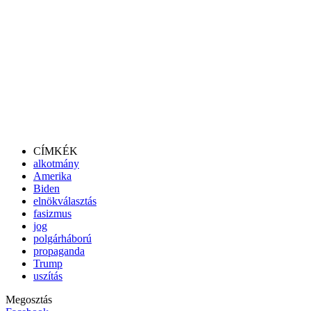
CÍMKÉK
alkotmány
Amerika
Biden
elnökválasztás
fasizmus
jog
polgárháború
propaganda
Trump
uszítás
Megosztás