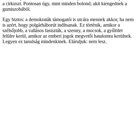
a cirkuszt. Pontosan úgy, mint minden bolond, akit kiengednek a
gumiszobából.
Egy biztos: a demokraták támogatói is utcára mennek akkor, ha nem
is azért, hogy polgárháborút indítsanak. Ez történik, amikor a
szélsőjobb, a vallásos fasiszták, a szenny, a mocsok, a gyűlölet
felülre kerül, amikor az emberi jogok megvetői hatalomra kerülnek.
Legyen ez tanulság mindenkinek. Eláruljuk: nem lesz.