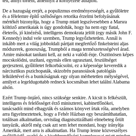
tett, annyi történt, amennyit a környezete áthajtott.
De a hazugság erejét, a populizmus eredményességét, a gyűlöletre
és a félelemre építő szélsőséges retorika érzelmi befolyásának
mértékét bizonyítja, hogy a Trump miatt legszívesebben a Marsra
költöző amerikaiak is úgy gondolták, hogy ha nem egy fiatal,
életerős, jó kinézésű, intelligens demokrata jelölt (egy másik John F.
Kennedy) indul vele szemben, Trump legyőzhetetlen. Annál is
inkább mert a világ jobboldali pártjait megfertőző finkelsteini aljas
módszerek, gonoszság, Trumpból a maga természetességével árad.
Amire másokat tanítani kell, az neki a valódi énje. Ösztönösen képes
mocskolódni, uszítani, egymás ellen ugrasztani, feszültséget
gerjeszteni, gyűlöletet felkorbácsolni, ez a képessége keveredik a
nárcisztikus pszichopaták, skizofrén paranoiások patológiás
lelkületével és a bunkóságnak egy olyan mérhetetlen mélységével,
amilyet a legeldugottabb redneck kocsmában lehet találni Alabama
alsón.
Ezért Trump önjáró, nincs szüksége senkire. A kicsit is felkészült,
intelligens és felelősséget érző miniszterei, kabinetfőnökei,
tanácsadói mind elhagyták és számos könyvet írtak róla, amelyben
arra figyelmeztetnek, hogy a Fehér Házban egy beszámíthatatlan,
totálisan alkalmatlan, orvisilag diagnisztizálható elmebeteg őrült
tanyázik, akiről még csak azt sem lehet mondani, hogy irányítja
Amerikát, mert arra is alkalmatlan. Ha Trump lenne közveszélyes
gyűlölködő, uszító és a kisebbrendűségi komplexusai miatt minden