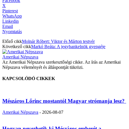
Facebook
X
Pinterest
WhatsApp
Linkedin
Email
Nyomtatás
Előző cikk
Molnár Róbert: Viktor és Márton testvér
Következő cikk
Markó Beáta: A jegybankelnök gyengéje
Amerikai Népszava
Az Amerikai Népszava szerkesztőségi cikke. Az írás az Amerikai
Népszava véleményét és álláspontját tükrözi.
KAPCSOLÓDÓ CIKKEK
Mészáros Lőrinc mostantól Magyar strómanja lesz?
Amerikai Népszava
-
2026-08-07
Hogyan nevezhetik ki Mészáros emberét a