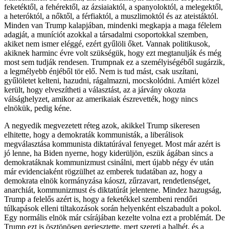
feketéktől, a fehérektől, az ázsiaiaktól, a spanyoloktól, a melegektől,
a heteróktól, a nőktől, a férfiaktól, a muszlimoktól és az ateistáktól.
Minden van Trump kalapjában, mindenki megkapja a maga félelem
adagját, a muníciót azokkal a társadalmi csoportokkal szemben,
akiket nem ismer eléggé, ezért gyűlöli őket. Vannak politikusok,
akiknek harminc évre volt szükségük, hogy ezt megtanulják és még
most sem tudják rendesen. Trumpnak ez a személyiségéből sugárzik,
a legmélyebb énjéből tör elő. Nem is tud mást, csak uszítani,
gyűlöletet kelteni, hazudni, rágalmazni, mocskolódni. Amiért közel
került, hogy elveszítheti a választást, az a járvány okozta
válsághelyzet, amikor az amerikaiak észrevették, hogy nincs
elnökük, pedig kéne.
A negyedik megvezetett réteg azok, akikkel Trump sikeresen
elhitette, hogy a demokraták kommunisták, a liberálisok
megválasztása kommunista diktatúrával fenyeget. Most már azért is
jó lenne, ha Biden nyerne, hogy kiderüljön, eszük ágában sincs a
demokratáknak kommunizmust csinálni, mert újabb négy év után
már evidenciaként rögzülhet az emberek tudatában az, hogy a
demokrata elnök kormányzása káoszt, zűrzavart, rendetlenséget,
anarchiát, kommunizmust és diktatúrát jelentene. Mindez hazugság,
Trump a felelős azért is, hogy a feketékkel szembeni rendőri
túlkapások elleni tiltakozások során helyenként elszabadult a pokol.
Egy normális elnök már csírájában kezelte volna ezt a problémát. De
Trump ezt is ösztönösen gerjesztette, mert szereti a balhét, és a