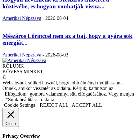
köztévébe, és hogyan vonhatják vissza...
Amerikai Népszava
-
2026-08-04
Mészáros Lőrinccel nem az a baj, hogy a gyára sok
energiát...
Amerikai Népszava
-
2026-08-03
RÓLUNK
KÖVESS MINKET
©
Website-unk sütiket használ, hogy jobb élményt nyújthassunk
Önnek, amikor visszatér az oldalra. Kérjük, kattintson az
"Elfogadom" gombra valamennyi süti elfogadásához. Vagy menjen
a "Sütik beállítása" oldalra.
Cookie Settings
REJECT ALL
ACCEPT ALL
Close
Privacy Overview