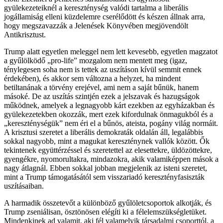
gyülekezeteiknél a kereszténység valódi tartalma a liberális
jogállamiság elleni küzdelemre cserélődött és készen állnak arra,
hogy megszavazzák a Jelenések Könyvében megjövendölt
Antikrisztust.
Trump alatt egyetlen meleggel nem lett kevesebb, egyetlen magzatot
a gyűlölködő „pro-life” mozgalom nem mentett meg (igaz,
ténylegesen soha nem is tettek az uszításon kívül semmit ennek
érdekében), és akkor sem változna a helyzet, ha mindent
betiltanának a törvény erejével, ami nem a saját bűnük, hanem
másoké. De az uszítás szintjén ezek a jelszavak és hazugságok
működnek, amelyek a legnagyobb kárt ezekben az egyházakban és
gyülekezetekben okozzák, mert ezek kifordulnak önmagukból és a
„kereszténységük” nem éri el a bűnös, ateista, pogány világ normáit.
A krisztusi szeretet a liberális demokraták oldalán áll, legalábbis
sokkal nagyobb, mint a magukat kereszténynek vallók között. Ők
tekintenek együttérzéssel és szeretettel az elesettekre, üldözöttekre,
gyengékre, nyomorultakra, mindazokra, akik valamiképpen mások a
nagy átlagnál. Ebben sokkal jobban megjelenik az isteni szeretet,
mint a Trump támogatásától sem visszariadó keresztényfasiszták
uszításaiban.
A harmadik összetevőt a különböző gyűlöletcsoportok alkotják, és
Trump zseniálisan, ösztönösen elégíti ki a félelemszükségletüket.
Mindenkinek ad valamit, aki fél valamelyik társadalmi csoporttól, a