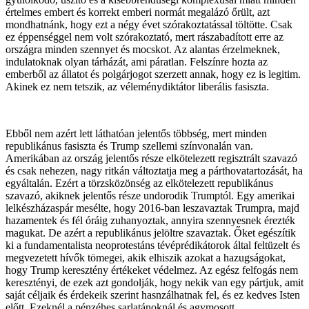
értelmes embert és korrekt emberi normát megalázó őrült, azt
mondhatnánk, hogy ezt a négy évet szórakoztatással töltötte. Csak
ez éppenséggel nem volt szórakoztató, mert rászabadított erre az
országra minden szennyet és mocskot. Az alantas érzelmeknek,
indulatoknak olyan tárházát, ami páratlan. Felszínre hozta az
emberből az állatot és polgárjogot szerzett annak, hogy ez is legitim.
Akinek ez nem tetszik, az véleménydiktátor liberális fasiszta.
Ebből nem azért lett láthatóan jelentős többség, mert minden
republikánus fasiszta és Trump szellemi színvonalán van.
Amerikában az ország jelentős része elkötelezett regisztrált szavazó
és csak nehezen, nagy ritkán változtatja meg a párthovatartozását, ha
egyáltalán. Ezért a törzsközönség az elkötelezett republikánus
szavazó, akiknek jelentős része undorodik Trumptól. Egy amerikai
lelkészházaspár mesélte, hogy 2016-ban leszavaztak Trumpra, majd
hazamentek és fél óráig zuhanyoztak, annyira szennyesnek érezték
magukat. De azért a republikánus jelöltre szavaztak. Őket egészítik
ki a fundamentalista neoprotestáns tévéprédikátorok által feltüzelt és
megvezetett hívők tömegei, akik elhiszik azokat a hazugságokat,
hogy Trump keresztény értékeket védelmez. Az egész felfogás nem
keresztényi, de ezek azt gondolják, hogy nekik van egy pártjuk, amit
saját céljaik és érdekeik szerint hasnzálhatnak fel, és ez kedves Isten
előtt. Ezeknél a pénzéhes sarlatánoknál és agymosott