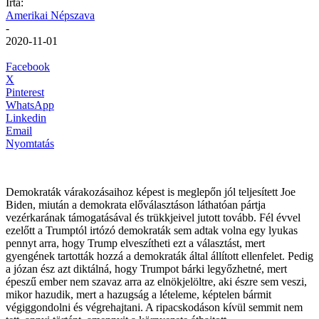
Írta:
Amerikai Népszava
-
2020-11-01
Facebook
X
Pinterest
WhatsApp
Linkedin
Email
Nyomtatás
Demokraták várakozásaihoz képest is meglepőn jól teljesített Joe
Biden, miután a demokrata előválasztáson láthatóan pártja
vezérkarának támogatásával és trükkjeivel jutott tovább. Fél évvel
ezelőtt a Trumptól irtózó demokraták sem adtak volna egy lyukas
pennyt arra, hogy Trump elveszítheti ezt a választást, mert
gyengének tartották hozzá a demokraták által állított ellenfelet. Pedig
a józan ész azt diktálná, hogy Trumpot bárki legyőzhetné, mert
épeszű ember nem szavaz arra az elnökjelöltre, aki észre sem veszi,
mikor hazudik, mert a hazugság a lételeme, képtelen bármit
végiggondolni és végrehajtani. A ripacskodáson kívül semmit nem