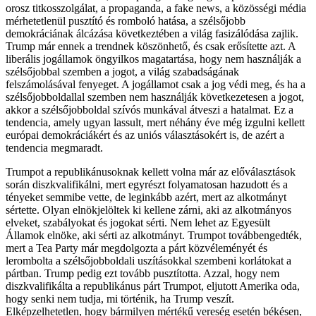
orosz titkosszolgálat, a propaganda, a fake news, a közösségi média
mérhetetlenül pusztító és romboló hatása, a szélsőjobb
demokráciának álcázása következtében a világ fasizálódása zajlik.
Trump már ennek a trendnek köszönhető, és csak erősítette azt. A
liberális jogállamok öngyilkos magatartása, hogy nem használják a
szélsőjobbal szemben a jogot, a világ szabadságának
felszámolásával fenyeget. A jogállamot csak a jog védi meg, és ha a
szélsőjobboldallal szemben nem használják következetesen a jogot,
akkor a szélsőjobboldal szívós munkával átveszi a hatalmat. Ez a
tendencia, amely ugyan lassult, mert néhány éve még izgulni kellett
európai demokráciákért és az uniós választásokért is, de azért a
tendencia megmaradt.
Trumpot a republikánusoknak kellett volna már az előválasztások
során diszkvalifikálni, mert egyrészt folyamatosan hazudott és a
tényeket semmibe vette, de leginkább azért, mert az alkotmányt
sértette. Olyan elnökjelöltek ki kellene zárni, aki az alkotmányos
elveket, szabályokat és jogokat sérti. Nem lehet az Egyesült
Államok elnöke, aki sérti az alkotmányt. Trumpot továbbengedték,
mert a Tea Party már megdolgozta a párt közvéleményét és
lerombolta a szélsőjobboldali uszításokkal szembeni korlátokat a
pártban. Trump pedig ezt tovább pusztította. Azzal, hogy nem
diszkvalifikálta a republikánus párt Trumpot, eljutott Amerika oda,
hogy senki nem tudja, mi történik, ha Trump veszít.
Elképzelhetetlen, hogy bármilyen mértékű vereség esetén békésen,