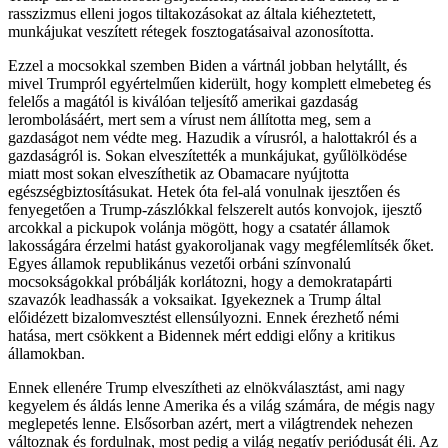
rasszizmus elleni jogos tiltakozásokat az általa kiéheztetett,
munkájukat veszített rétegek fosztogatásaival azonosította.
Ezzel a mocsokkal szemben Biden a vártnál jobban helytállt, és
mivel Trumpról egyértelműen kiderült, hogy komplett elmebeteg és
felelős a magától is kiválóan teljesítő amerikai gazdaság
lerombolásáért, mert sem a vírust nem állította meg, sem a
gazdaságot nem védte meg. Hazudik a vírusról, a halottakról és a
gazdaságról is. Sokan elveszítették a munkájukat, gyűlölködése
miatt most sokan elveszíthetik az Obamacare nyújtotta
egészségbiztosításukat. Hetek óta fel-alá vonulnak ijesztően és
fenyegetően a Trump-zászlókkal felszerelt autós konvojok, ijesztő
arcokkal a pickupok volánja mögött, hogy a csatatér államok
lakosságára érzelmi hatást gyakoroljanak vagy megfélemlítsék őket.
Egyes államok republikánus vezetői orbáni színvonalú
mocsokságokkal próbálják korlátozni, hogy a demokratapárti
szavazók leadhassák a voksaikat. Igyekeznek a Trump által
előidézett bizalomvesztést ellensúlyozni. Ennek érezhető némi
hatása, mert csökkent a Bidennek mért eddigi előny a kritikus
államokban.
Ennek ellenére Trump elveszítheti az elnökválasztást, ami nagy
kegyelem és áldás lenne Amerika és a világ számára, de mégis nagy
meglepetés lenne. Elsősorban azért, mert a világtrendek nehezen
változnak és fordulnak, most pedig a világ negatív periódusát éli. Az