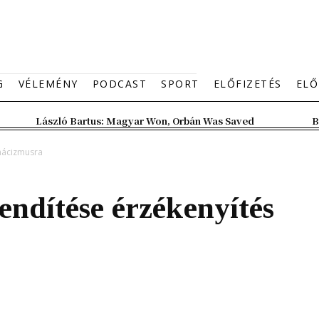
G
VÉLEMÉNY
PODCAST
SPORT
ELŐFIZETÉS
ELŐ
László Bartus: Magyar Won, Orbán Was Saved
B
 nácizmusra
endítése érzékenyítés