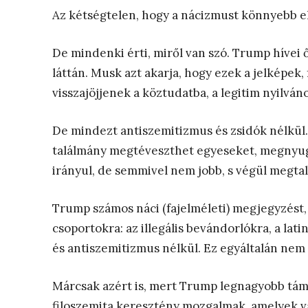
Az kétségtelen, hogy a nácizmust könnyebb el
De mindenki érti, miről van szó. Trump hívei 
láttán. Musk azt akarja, hogy ezek a jelképek
visszajöjjenek a köztudatba, a legitim nyilváno
De mindezt antiszemitizmus és zsidók nélkül. 
találmány megtéveszthet egyeseket, megnyug
irányul, de semmivel nem jobb, s végül megtalál
Trump számos náci (fajelméleti) megjegyzést,
csoportokra: az illegális bevándorlókra, a lat
és antiszemitizmus nélkül. Ez egyáltalán nem
Márcsak azért is, mert Trump legnagyobb tám
filoszemita keresztény mozgalmak, amelyek va