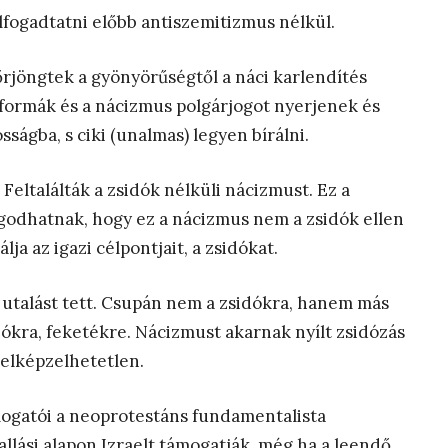
fogadtatni előbb antiszemitizmus nélkül.
őrjöngtek a gyönyörűségtől a náci karlendítés
, formák és a nácizmus polgárjogot nyerjenek és
sságba, s ciki (unalmas) legyen bírálni.
Feltalálták a zsidók nélküli nácizmust. Ez a
odhatnak, hogy ez a nácizmus nem a zsidók ellen
ja az igazi célpontjait, a zsidókat.
 utalást tett. Csupán nem a zsidókra, hanem más
inókra, feketékre. Nácizmust akarnak nyílt zsidózás
 elképzelhetetlen.
ogatói a neoprotestáns fundamentalista
llási alapon Izraelt támogatják, még ha a leendő