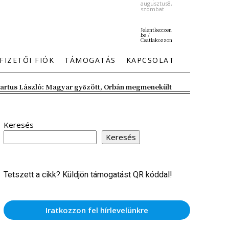
augusztus8,
szombat
Jelentkezzen
be /
Csatlakozzon
FIZETŐI FIÓK
TÁMOGATÁS
KAPCSOLAT
artus László: Magyar győzött, Orbán megmenekült
Keresés
Keresés
Tetszett a cikk? Küldjön támogatást QR kóddal!
Iratkozzon fel hírlevelünkre