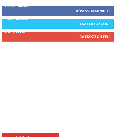
25,000
Követő
KÖVESSEN MINKET!
1,000
Követő
CSATLAKOZZON!
340
Követő
IRATKOZZON FEL!