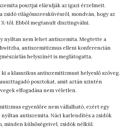
emita posztjai elárulják az igazi érzelmeit.
a zsidó világösszeesküvésről, mondván, hogy az
 X-től. Ebből megtanult disztingválni.
 nyíltan nem lehet antiszemita. Megtette a
hwitzba, antiszemitizmus elleni konferencián
gmészárlás helyszínét is meglátogatta.
ki a klasszikus antiszemitizmust helyeslő szöveg.
auszttagadó posztokat, amit aztán szintén
övegek elfogadása nem véletlen.
emitizmus egyenlőre nem vállalható, ezért egy
 nyíltan antiszemita. Náci karlendítés a zsidók
m, minden külsőségeivel, zsidók nélkül.