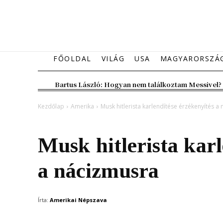
FŐOLDAL
VILÁG
USA
MAGYARORSZÁ
Bartus László: Hogyan nem találkoztam Messivel?
Kezdőlap
Amerika
Musk hitlerista karlendítése érzékenyítés a
Amerika
Musk hitlerista karl
a nácizmusra
Írta:
Amerikai Népszava