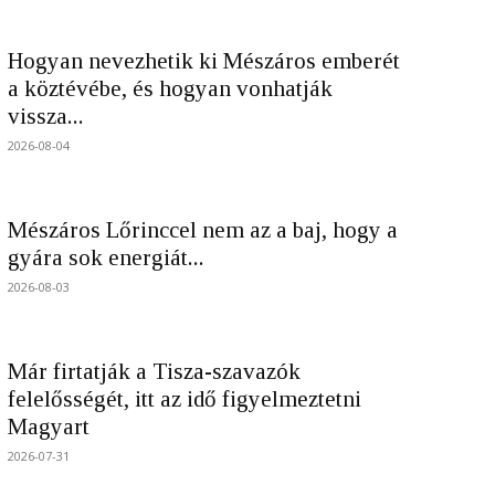
Hogyan nevezhetik ki Mészáros emberét
a köztévébe, és hogyan vonhatják
vissza...
2026-08-04
Mészáros Lőrinccel nem az a baj, hogy a
gyára sok energiát...
2026-08-03
Már firtatják a Tisza-szavazók
felelősségét, itt az idő figyelmeztetni
Magyart
2026-07-31