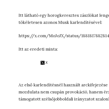
Itt látható egy horogkeresztes zászlókat leng
tökéletesen azonos Musk karlendítésével:
https://x.com/MoJoJX/status/188181788281
Itt az eredeti minta:
Az első karlendítésnél használt arckifejezés
mozdulata nem csupán provokáció, hanem érzé
támogatott szélsőjobboldali irányzatot szalon