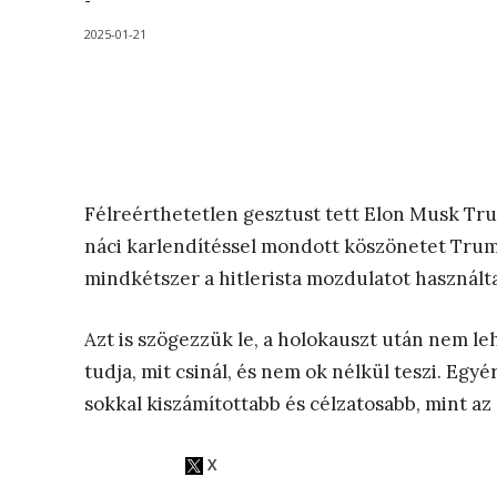
-
2025-01-21
Félreérthetetlen gesztust tett Elon Musk Tr
náci karlendítéssel mondott köszönetet Trump
mindkétszer a hitlerista mozdulatot használt
Azt is szögezzük le, a holokauszt után nem leh
tudja, mit csinál, és nem ok nélkül teszi. Egy
sokkal kiszámítottabb és célzatosabb, mint az