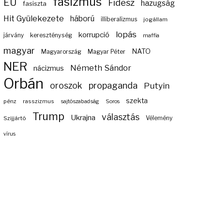
fasizmus
EU
Fidesz
hazugság
fasiszta
Hit Gyülekezete
háború
illiberalizmus
jogállam
lopás
korrupció
járvány
kereszténység
maffia
magyar
NATO
Magyarország
Magyar Péter
NER
Németh Sándor
nácizmus
Orbán
propaganda
oroszok
Putyin
szekta
pénz
rasszizmus
sajtószabadság
Soros
Trump
választás
Ukrajna
Szijjártó
Vélemény
vírus