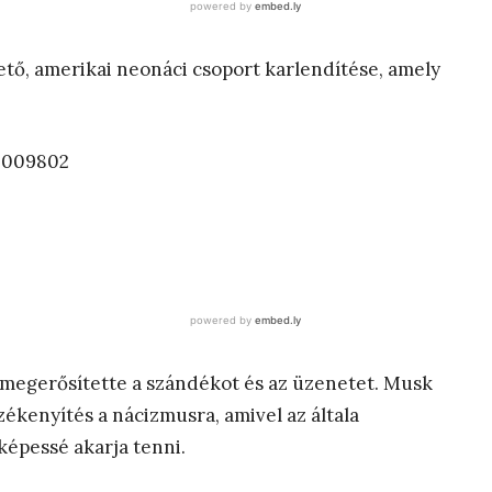
ető, amerikai neonáci csoport karlendítése, amely
4009802
e megerősítette a szándékot és az üzenetet. Musk
kenyítés a nácizmusra, amivel az általa
képessé akarja tenni.