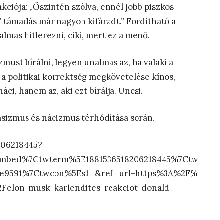
akciója: „Őszintén szólva, ennél jobb piszkos
 támadás már nagyon kifáradt.” Fordítható a
lmas hitlerezni, ciki, mert ez a menő.
must bírálni, legyen unalmas az, ha valaki a
tt a politikai korrektség megkövetelése kínos,
áci, hanem az, aki ezt bírálja. Uncsi.
fasizmus és nácizmus térhódítása során.
206218445?
embed%7Ctwterm%5E1881536518206218445%7Ctw
f8e9591%7Ctwcon%5Es1_&ref_url=https%3A%2F%
elon-musk-karlendites-reakciot-donald-