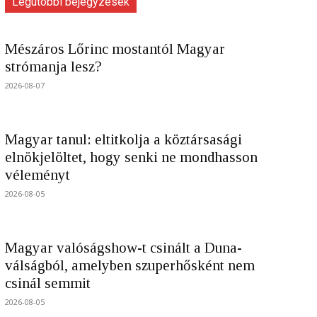
Legutóbbi bejegyzések
Mészáros Lőrinc mostantól Magyar
strómanja lesz?
2026-08-07
Magyar tanul: eltitkolja a köztársasági
elnökjelöltet, hogy senki ne mondhasson
véleményt
2026-08-05
Magyar valóságshow-t csinált a Duna-
válságból, amelyben szuperhősként nem
csinál semmit
2026-08-05