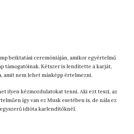
ump beiktatási ceremóniáján, amikor egyértelmű
 támogatóinak. Kétszer is lendítette a karját,
a, amit nem lehet másképp értelmezni.
et ilyen kézmozdulatokat tenni. Aki ezt teszi, az
értelműen így van ez Musk esetében is, de nála ez
 egyszerű idióta karlendítőknél.