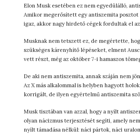
Elon Musk esetében ez nem egyedülálló, antisz
Amikor megerősített egy antiszemita posztot 
igaz, akkor nagy hirdető cégek fordultak el az
Musknak nem tetszett ez, de megértette, hogy
szükséges kárenyhítő lépéseket, elment Ausc
vett részt, még az október 7-i hamaszos töme
De aki nem antiszemita, annak száján nem jön 
Az X más alkalommal is helyben hagyott holok
korrigált, de ilyen egyértelmű antiszemita sz
Musk tisztában van azzal, hogy a nyílt antisz
olyan nácizmus terjesztését segíti, amely nem
nyílt támadása nélkül: náci pártok, náci uralo