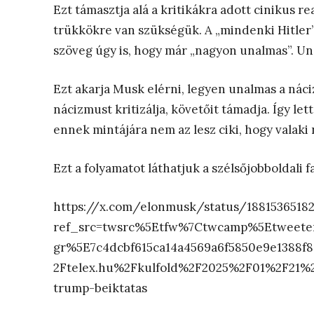
Ezt támasztja alá a kritikákra adott cinikus re
trükkökre van szükségük. A „mindenki Hitler”
szöveg úgy is, hogy már „nagyon unalmas”. Una
Ezt akarja Musk elérni, legyen unalmas a náciz
nácizmust kritizálja, követőit támadja. Így le
ennek mintájára nem az lesz ciki, hogy valaki n
Ezt a folyamatot láthatjuk a szélsőjobboldali 
https://x.com/elonmusk/status/1881536518
ref_src=twsrc%5Etfw%7Ctwcamp%5Etweet
gr%5E7c4dcbf615ca14a4569a6f5850e9e1388
2Ftelex.hu%2Fkulfold%2F2025%2F01%2F21%2F
trump-beiktatas