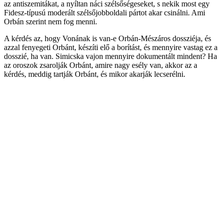
az antiszemitákat, a nyíltan náci szélsőségeseket, s nekik most egy
Fidesz-típusú moderált szélsőjobboldali pártot akar csinálni. Ami
Orbán szerint nem fog menni.
A kérdés az, hogy Vonának is van-e Orbán-Mészáros dossziéja, és
azzal fenyegeti Orbánt, készíti elő a borítást, és mennyire vastag ez a
dosszié, ha van. Simicska vajon mennyire dokumentált mindent? Ha
az oroszok zsarolják Orbánt, amire nagy esély van, akkor az a
kérdés, meddig tartják Orbánt, és mikor akarják lecserélni.