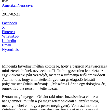
Írta:
Amerikai Népszava
-
2017-02-21
Facebook
X
Pinterest
WhatsApp
Linkedin
Email
Nyomtatás
Mindenki figyelmét méltán kötötte le, hogy a papíron Magyarország
miniszterelnökének nevezett maffiafőnök egyszerűen lebuzizta az
egyik ellenzéki párt vezetőjét, mert az a strómanja felől érdeklődött.
Azt mondta, hogy a hihetetlenül gyorsan gazdagodó felcsúti
polgármester Orbán strómanja. „Mészáros Lőrinc egy dologhoz ért,
önnek gyűjti a pénzt!” – tette hozzá.
Ezután megfenyegette Orbánt (aki nincs hozzászokva ehhez a
hangnemhez, miután a jól megfizetett baloldali ellenzéke tudja,
meddig mehet el, hogy a pénze meglegyen). Vona azt mondta
Orbánnak, hogy „önnek egy éve van, kezdje el vágni a centit”.