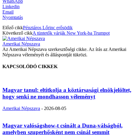
WhatsApp
Linkedin
Email
Nyomtatás
Előző cikk
Pénztáros Lőrinc erősödik
Következő cikk
A tüntetők várják New York-ba Trumpot
Amerikai Népszava
Az Amerikai Népszava szerkesztőségi cikke. Az írás az Amerikai
Népszava véleményét és álláspontját tükrözi.
KAPCSOLÓDÓ CIKKEK
Magyar tanul: eltitkolja a köztársasági elnökjelöltet,
hogy senki ne mondhasson véleményt
Amerikai Népszava
-
2026-08-05
Magyar valóságshow-t csinált a Duna-válságból,
amelyben szuperhősként nem csinál semmit