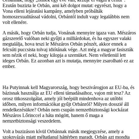
Ezután buzizta le Orbán, ami két dolgot mutat: egyrészt, hogy a
Vona elleni lejáratási kampány, amelyben próbálták
homoszexualitással vádolni, Orbántól indult vagy legalábbis nem
volt ellenére.
A másik, hogy Orbán tudja, Vonának mennyire igaza van. Mészáros
gázszerelő valóban neki gyűjti a milliárdokat, és ha egyszer valaki
megtalálja, hova teszi le Mészáros Orbán pénzét, akkor ennek a
felcsúti puccsista tolvaj idiótának vége. Azt még a magyar fasiszták
sem nézik el neki, hogy kilopja a szemüket. Nem véletlenül lett
ideges Orbán. Ez azonban azt is mutatja, mennyire zsarolható ez az
ember.
Ha Putyinnak kell Magyarország, hogy beszivárogjon az EU-ba, és
bázisnak használja az EU elleni támadásaihoz, vajon mit tesz? Az
orosz titkosszolgálat, amely jól beépült mindenhova az utóbbi
időben, milyen információkat gyűjt Orbánról? Milyen dosszié áll
rendelkezésükre? Orbán nem csupán nemzetbiztonsági kockázat
Mészáros Lőrinccel a háta mögött, hanem ő maga a
nemzetbiztonsági veszedelem.
Volt a buzizáson kívül Orbánnak másik megjegyzése, amely a
szoknyázás miatt méltatlanul háttérben maradt. Orbán azt mondta