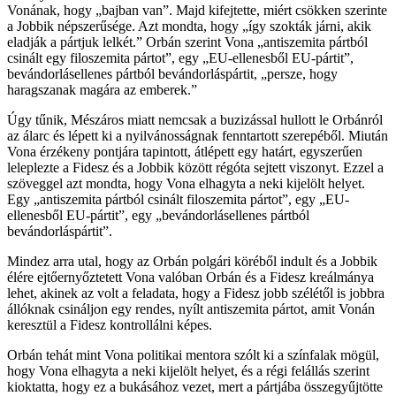
Vonának, hogy „bajban van”. Majd kifejtette, miért csökken szerinte
a Jobbik népszerűsége. Azt mondta, hogy „így szokták járni, akik
eladják a pártjuk lelkét.” Orbán szerint Vona „antiszemita pártból
csinált egy filoszemita pártot”, egy „EU-ellenesből EU-pártit”,
bevándorlásellenes pártból bevándorláspártit, „persze, hogy
haragszanak magára az emberek.”
Úgy tűnik, Mészáros miatt nemcsak a buzizással hullott le Orbánról
az álarc és lépett ki a nyilvánosságnak fenntartott szerepéből. Miután
Vona érzékeny pontjára tapintott, átlépett egy határt, egyszerűen
leleplezte a Fidesz és a Jobbik között régóta sejtett viszonyt. Ezzel a
szöveggel azt mondta, hogy Vona elhagyta a neki kijelölt helyet.
Egy „antiszemita pártból csinált filoszemita pártot”, egy „EU-
ellenesből EU-pártit”, egy „bevándorlásellenes pártból
bevándorláspártit”.
Mindez arra utal, hogy az Orbán polgári köréből indult és a Jobbik
élére ejtőernyőztetett Vona valóban Orbán és a Fidesz kreálmánya
lehet, akinek az volt a feladata, hogy a Fidesz jobb szélétől is jobbra
állóknak csináljon egy rendes, nyílt antiszemita pártot, amit Vonán
keresztül a Fidesz kontrollálni képes.
Orbán tehát mint Vona politikai mentora szólt ki a színfalak mögül,
hogy Vona elhagyta a neki kijelölt helyet, és a régi felállás szerint
kioktatta, hogy ez a bukásához vezet, mert a pártjába összegyűjtötte