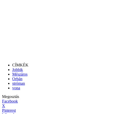
CÍMKÉK
Jobbik
Mészáros
Orbán
stróman
vona
Megosztás
Facebook
X
Pinterest