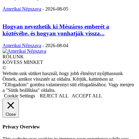
Amerikai Népszava
-
2026-08-05
Hogyan nevezhetik ki Mészáros emberét a
köztévébe, és hogyan vonhatják vissza...
Amerikai Népszava
-
2026-08-04
RÓLUNK
KÖVESS MINKET
©
Website-unk sütiket használ, hogy jobb élményt nyújthassunk
Önnek, amikor visszatér az oldalra. Kérjük, kattintson az
"Elfogadom" gombra valamennyi süti elfogadásához. Vagy menjen
a "Sütik beállítása" oldalra.
Cookie Settings
REJECT ALL
ACCEPT ALL
Close
Privacy Overview
This website uses cookies to improve your experience while you