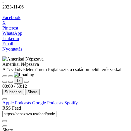
-
2023-11-06
Facebook
X
Pinterest
WhatsApp
Linkedin
Email
Nyomtatás
Amerikai Népszava
A "családvédelem" nem foglalkozik a családon belüli erőszakkal
Play
Pause
1x
Episode
Episode
00:00
/
50:12
Subscribe
Share
Apple Podcasts
Google Podcasts
Spotify
RSS Feed
Share