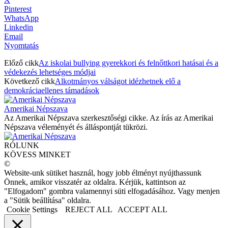
Pinterest
WhatsApp
Linkedin
Email
Nyomtatás
Előző cikk
Az iskolai bullying gyerekkori és felnőttkori hatásai és a
védekezés lehetséges módjai
Következő cikk
Alkotmányos válságot idézhetnek elő a
demokráciaellenes támadások
Amerikai Népszava
Az Amerikai Népszava szerkesztőségi cikke. Az írás az Amerikai
Népszava véleményét és álláspontját tükrözi.
RÓLUNK
KÖVESS MINKET
©
Website-unk sütiket használ, hogy jobb élményt nyújthassunk
Önnek, amikor visszatér az oldalra. Kérjük, kattintson az
"Elfogadom" gombra valamennyi süti elfogadásához. Vagy menjen
a "Sütik beállítása" oldalra.
Cookie Settings
REJECT ALL
ACCEPT ALL