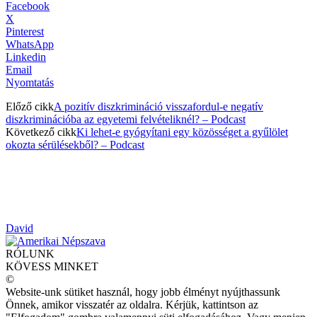
Facebook
X
Pinterest
WhatsApp
Linkedin
Email
Nyomtatás
Előző cikk
A pozitív diszkrimináció visszafordul-e negatív
diszkriminációba az egyetemi felvételiknél? – Podcast
Következő cikk
Ki lehet-e gyógyítani egy közösséget a gyűlölet
okozta sérülésekből? – Podcast
David
RÓLUNK
KÖVESS MINKET
©
Website-unk sütiket használ, hogy jobb élményt nyújthassunk
Önnek, amikor visszatér az oldalra. Kérjük, kattintson az