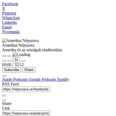
Facebook
X
Pinterest
WhatsApp
Linkedin
Email
Nyomtatás
Amerikai Népszava
Amerika és az országok eladósodása
Play
Pause
1x
Episode
Episode
00:00
/
32:12
Subscribe
Share
Apple Podcasts
Google Podcasts
Spotify
RSS Feed
Share
Link