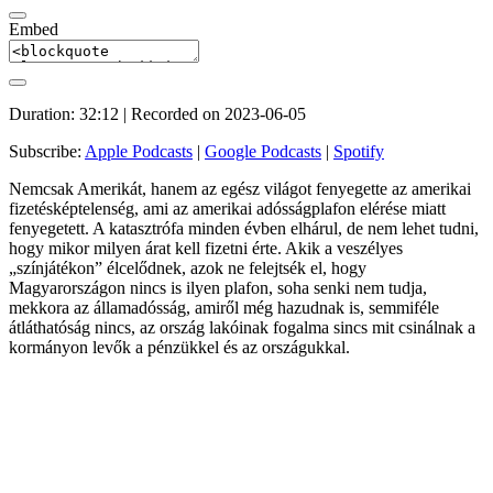
Embed
Duration: 32:12
|
Recorded on 2023-06-05
Subscribe:
Apple Podcasts
|
Google Podcasts
|
Spotify
Nemcsak Amerikát, hanem az egész világot fenyegette az amerikai
fizetésképtelenség, ami az amerikai adósságplafon elérése miatt
fenyegetett. A katasztrófa minden évben elhárul, de nem lehet tudni,
hogy mikor milyen árat kell fizetni érte. Akik a veszélyes
„színjátékon” élcelődnek, azok ne felejtsék el, hogy
Magyarországon nincs is ilyen plafon, soha senki nem tudja,
mekkora az államadósság, amiről még hazudnak is, semmiféle
átláthatóság nincs, az ország lakóinak fogalma sincs mit csinálnak a
kormányon levők a pénzükkel és az országukkal.