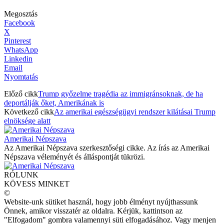
Megosztás
Facebook
X
Pinterest
WhatsApp
Linkedin
Email
Nyomtatás
Előző cikk
Trump győzelme tragédia az immigránsoknak, de ha
deportálják őket, Amerikának is
Következő cikk
Az amerikai egészségügyi rendszer kilátásai Trump
elnöksége alatt
Amerikai Népszava
Az Amerikai Népszava szerkesztőségi cikke. Az írás az Amerikai
Népszava véleményét és álláspontját tükrözi.
RÓLUNK
KÖVESS MINKET
©
Website-unk sütiket használ, hogy jobb élményt nyújthassunk
Önnek, amikor visszatér az oldalra. Kérjük, kattintson az
"Elfogadom" gombra valamennyi süti elfogadásához. Vagy menjen