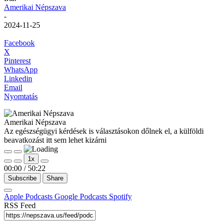
Amerikai Népszava
-
2024-11-25
Facebook
X
Pinterest
WhatsApp
Linkedin
Email
Nyomtatás
Amerikai Népszava
Az egészségügyi kérdések is választásokon dőlnek el, a külföldi
beavatkozást itt sem lehet kizárni
Play
Pause
1x
Episode
Episode
00:00
/
50:22
Subscribe
Share
Apple Podcasts
Google Podcasts
Spotify
RSS Feed