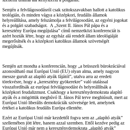
Semjén a felvilágosodásról csak szitokszavakban hallott a katolikus
teológián, és minden vágya a középkori, feudális államok
helyreállítása, amely felszámolja a felvilágosodást, az egyéni jogokat
és a polgári szabadságot. A „Szent II. János Pál pápa és a
keresztény Európa megújulása” című nemzetközi konferenciát is
azért hozták létre, hogy az egyház alá rendelt állam ideológiáját
megerősítsék és a középkori katolikus államok szövetségét
megújítsák.
Semjén azt mondta a konferencián, hogy „a brüsszeli bürokráciával
azonosítható mai Európai Unió (EU) olyan alma, amely nagyon
messze gurult az alapító atyák fájától”, utalva arra az eredeti
törekvésre, hogy a „keresztény gyökerekre” való utalással
visszafordítsák az európai felvilágosodást és helyreállítsák a
középkori feudalizmust. Csakhogy a kereszténydemokrata alapító
atyák és a mögöttük megbúvó II. János Pál terve meghiúsult, mert az
Európai Unió liberális demokráciák szövetsége lett, amelynek
értékei a katolikus feudális Európa ellentéte.
Ezért az Európai Unió már kezdettől fogva sem az „alapító atyák”
szellemében jött létre, hanem azzal szemben. Ettől kezdve pedig az
Európai Unió már nem a kereszténydemokrata „alapító atyák”