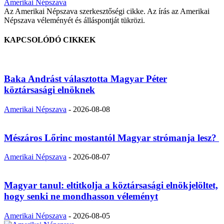
Amerikai Népszava
Az Amerikai Népszava szerkesztőségi cikke. Az írás az Amerikai
Népszava véleményét és álláspontját tükrözi.
KAPCSOLÓDÓ CIKKEK
Baka Andrást választotta Magyar Péter
köztársasági elnöknek
Amerikai Népszava
-
2026-08-08
Mészáros Lőrinc mostantól Magyar strómanja lesz?
Amerikai Népszava
-
2026-08-07
Magyar tanul: eltitkolja a köztársasági elnökjelöltet,
hogy senki ne mondhasson véleményt
Amerikai Népszava
-
2026-08-05