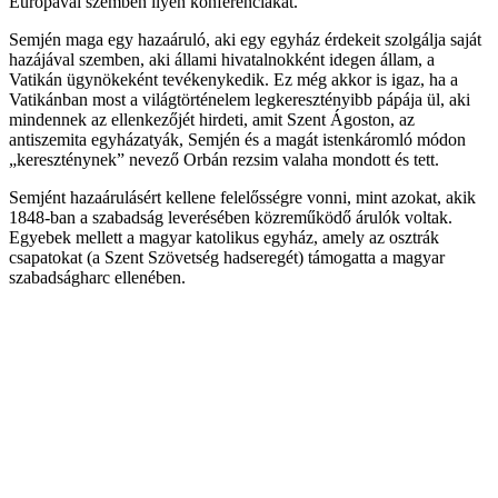
Európával szemben ilyen konferenciákat.
Semjén maga egy hazaáruló, aki egy egyház érdekeit szolgálja saját
hazájával szemben, aki állami hivatalnokként idegen állam, a
Vatikán ügynökeként tevékenykedik. Ez még akkor is igaz, ha a
Vatikánban most a világtörténelem legkeresztényibb pápája ül, aki
mindennek az ellenkezőjét hirdeti, amit Szent Ágoston, az
antiszemita egyházatyák, Semjén és a magát istenkáromló módon
„kereszténynek” nevező Orbán rezsim valaha mondott és tett.
Semjént hazaárulásért kellene felelősségre vonni, mint azokat, akik
1848-ban a szabadság leverésében közreműködő árulók voltak.
Egyebek mellett a magyar katolikus egyház, amely az osztrák
csapatokat (a Szent Szövetség hadseregét) támogatta a magyar
szabadságharc ellenében.