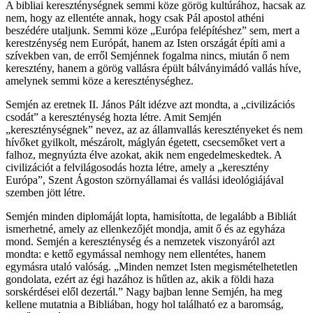
A bibliai kereszténységnek semmi köze görög kultúrához, hacsak az
nem, hogy az ellentéte annak, hogy csak Pál apostol athéni
beszédére utaljunk. Semmi köze „Európa felépítéshez” sem, mert a
kerestzénység nem Európát, hanem az Isten országát építi ami a
szívekben van, de erről Semjénnek fogalma nincs, miután ő nem
keresztény, hanem a görög vallásra épült bálványimádó vallás híve,
amelynek semmi köze a kereszténységhez.
Semjén az eretnek II. János Pált idézve azt mondta, a „civilizációs
csodát” a kereszténység hozta létre. Amit Semjén
„kereszténységnek” nevez, az az államvallás keresztényeket és nem
hívőket gyilkolt, mészárolt, máglyán égetett, csecsemőket vert a
falhoz, megnyúzta élve azokat, akik nem engedelmeskedtek. A
civilizációt a felvilágosodás hozta létre, amely a „keresztény
Európa”, Szent Ágoston szörnyállamai és vallási ideológiájával
szemben jött létre.
Semjén minden diplomáját lopta, hamisította, de legalább a Bibliát
ismerhetné, amely az ellenkezőjét mondja, amit ő és az egyháza
mond. Semjén a kereszténység és a nemzetek viszonyáról azt
mondta: e kettő egymással nemhogy nem ellentétes, hanem
egymásra utaló valóság. „Minden nemzet Isten megismételhetetlen
gondolata, ezért az égi hazához is hűtlen az, akik a földi haza
sorskérdései elől dezertál.” Nagy bajban lenne Semjén, ha meg
kellene mutatnia a Bibliában, hogy hol található ez a baromság,