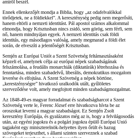
amiről beszél.
Ennek ellenkezőjét mondja a Biblia, hogy „az odafelvalókkal
törődjetek, ne a földiekkel”. A kereszténység pedig nem megerősíti,
hanem eltörli a nemzeti identitást. Pál apostol számos alkalommal
elmondja, hogy Krisztusban nincs zsidó, sem görög, sem férfi, sem
nő, hanem mindnyájan egyek. A nemzeti identitás csak földi
identitás, egy másodlagos valóság, amely megmarad a földi élet
során, de elveszíti a jelentőségét Krisztusban.
Semjén az Európai Uniót a Szent Szövetség feltámasztásaként
képzeli el, amelynek célja az európai népek szabadságának
felszámolása, a feudális monarchiák (diktatúrák) létrehozása és
fenntartása, minden szabadelvű, liberális, demokratikus mozgalom
leverése és elfojtása. A Szent Szövetség a népek börtöne,
„kerestzénységre” hivatkozó uralkodók utált, gyűlöletes
szerveződése volt, amely megfojtott minden szabadságmozgalmat.
Az 1848-49-es magyar forradalmat és szabadságharcot a Szent
Szövetség verte le, Ferenc József erre hivatkozva hívta be az
oroszokat leverni a magyar szabadságot. Ez Semjén Zsolt
keresztény Európája, és gyalázatos még az is, hogy a felvilágosodás
után, az egyéni jogokra és a polgári jogokra épülő Európai Unió
tagjaként egy miniszterelnök-helyettes ilyen őrült és hazug
szövegeket terjeszthet, s állami szinten szerveznek a szabad