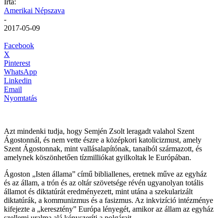
Írta:
Amerikai Népszava
-
2017-05-09
Facebook
X
Pinterest
WhatsApp
Linkedin
Email
Nyomtatás
Azt mindenki tudja, hogy Semjén Zsolt leragadt valahol Szent
Ágostonnál, és nem vette észre a középkori katolicizmust, amely
Szent Ágostonnak, mint vallásalapítónak, tanaiból származott, és
amelynek köszönhetően tízmilliókat gyilkoltak le Európában.
Ágoston „Isten állama” című bibliallenes, eretnek műve az egyház
és az állam, a trón és az oltár szövetsége révén ugyanolyan totális
államot és diktatúrát eredményezett, mint utána a szekularizált
diktatúrák, a kommunizmus és a fasizmus. Az inkvizíció intézménye
kifejezte a „keresztény” Európa lényegét, amikor az állam az egyház
szellemi uralma alá kényszeríti a polgárait.