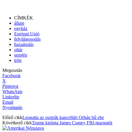
CÍMKÉK
állam
egyház
Európai Unió
felvilágosodás
hazaárulás
oltár
semjén
trón
Megosztás
Facebook
X
Pinterest
WhatsApp
Linkedin
Email
Nyomtatás
Előző cikk
Leugatta az osztrák kancellárt Orbán hű ebe
Következő cikk
Trump kirúgta James Comey FBI-igazgatót