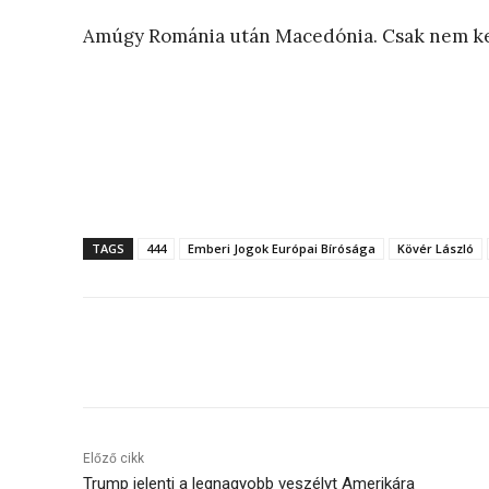
Amúgy Románia után Macedónia. Csak nem kel
TAGS
444
Emberi Jogok Európai Bírósága
Kövér László
Megosztás
Előző cikk
Trump jelenti a legnagyobb veszélyt Amerikára