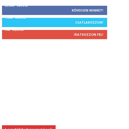
25,000
Követő
KÖVESSEN MINKET!
1,000
Követő
CSATLAKOZZON!
340
Követő
IRATKOZZON FEL!