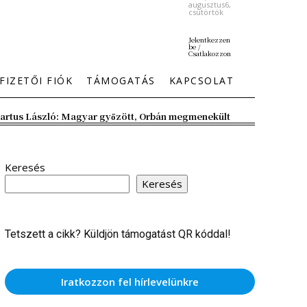
augusztus6,
csütörtök
Jelentkezzen
be /
Csatlakozzon
FIZETŐI FIÓK
TÁMOGATÁS
KAPCSOLAT
artus László: Magyar győzött, Orbán megmenekült
Keresés
Keresés
Tetszett a cikk? Küldjön támogatást QR kóddal!
Iratkozzon fel hírlevelünkre