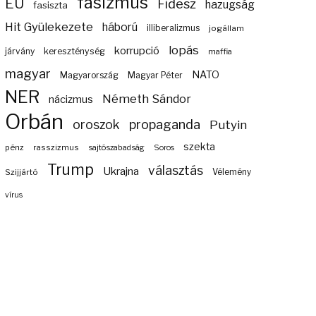
fasizmus
EU
Fidesz
hazugság
fasiszta
Hit Gyülekezete
háború
illiberalizmus
jogállam
lopás
korrupció
járvány
kereszténység
maffia
magyar
NATO
Magyarország
Magyar Péter
NER
Németh Sándor
nácizmus
Orbán
propaganda
oroszok
Putyin
szekta
pénz
rasszizmus
sajtószabadság
Soros
Trump
választás
Ukrajna
Szijjártó
Vélemény
vírus