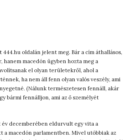
t 444.hu oldalán jelent meg. Bár a cím áthallásos,
ar, hanem macedón ügyben hozta meg a
volítsanak el olyan területekről, ahol a
nnek, ha nem áll fenn olyan valós veszély, ami
fenyegetné. (Nálunk természetesen fennáll, akár
gy bármi fennálljon, ami az ő személyét
t év decemberében eldurvult egy vita a
tt a macedón parlamentben. Mivel utóbbiak az