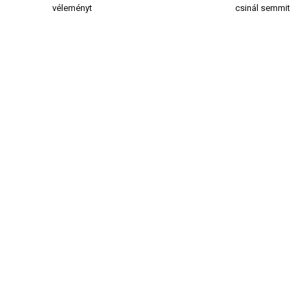
véleményt
csinál semmit