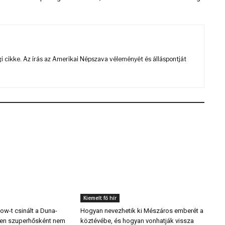
 cikke. Az írás az Amerikai Népszava véleményét és álláspontját
Kiemelt fő hír
w-t csinált a Duna-
Hogyan nevezhetik ki Mészáros emberét a
ben szuperhősként nem
köztévébe, és hogyan vonhatják vissza