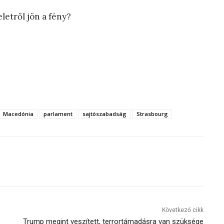
etről jön a fény?
Macedónia
parlament
sajtószabadság
Strasbourg
Következő cikk
Trump megint veszített, terrortámadásra van szüksége