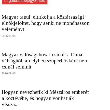
Legutóbbi bejegyzések
Magyar tanul: eltitkolja a köztársasági
elnökjelöltet, hogy senki ne mondhasson
véleményt
2026-08-05
Magyar valóságshow-t csinált a Duna-
válságból, amelyben szuperhősként nem
csinál semmit
2026-08-05
Hogyan nevezhetik ki Mészáros emberét
a köztévébe, és hogyan vonhatják
vissza...