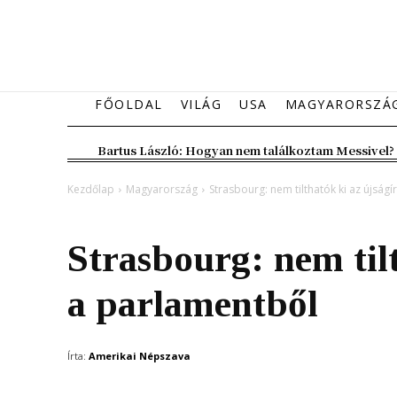
FŐOLDAL
VILÁG
USA
MAGYARORSZÁ
Bartus László: Hogyan nem találkoztam Messivel?
Kezdőlap
Magyarország
Strasbourg: nem tilthatók ki az újság
Magyarország
Strasbourg: nem til
a parlamentből
Írta:
Amerikai Népszava