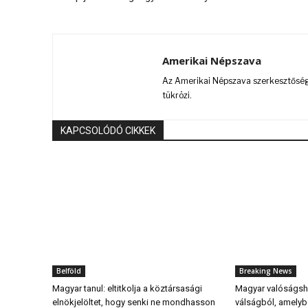
Amerikai Népszava
Az Amerikai Népszava szerkesztőségi
tükrözi.
KAPCSOLÓDÓ CIKKEK
Belföld
Breaking News
Magyar tanul: eltitkolja a köztársasági
Magyar valóságsho
elnökjelöltet, hogy senki ne mondhasson
válságból, amely