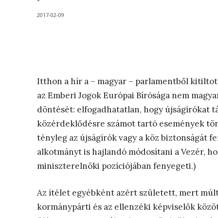
-
2017-02-09
Itthon a hír a – magyar – parlamentből kitiltot
az Emberi Jogok Európai Bírósága nem magy
döntését: elfogadhatatlan, hogy újságírókat tá
közérdeklődésre számot tartó események törté
tényleg az újságírók vagy a köz biztonságát 
alkotmányt is hajlandó módosítani a Vezér, ho
miniszterelnöki pozíciójában fenyegeti.)
Az ítélet egyébként azért született, mert múl
kormánypárti és az ellenzéki képviselők közö