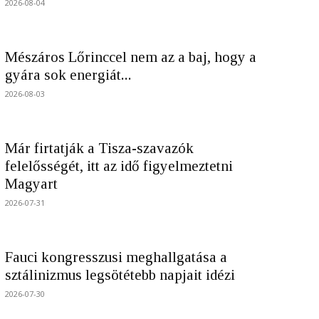
2026-08-04
Mészáros Lőrinccel nem az a baj, hogy a
gyára sok energiát...
2026-08-03
Már firtatják a Tisza-szavazók
felelősségét, itt az idő figyelmeztetni
Magyart
2026-07-31
Fauci kongresszusi meghallgatása a
sztálinizmus legsötétebb napjait idézi
2026-07-30