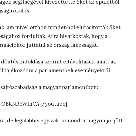
ságok segítségével kivezettette őket az épületből,
ságírókat is.
k, ám mivel otthon mindenhol elutasították őket,
ságához fordultak. Arra hivatkoztak, hogy a
rmációhoz juttatni az ország lakosságát.
a döntés indoklása szerint eltávolításuk miatt az
ől tájékozódni a parlamentbeli eseményekről.
a sajtószabadság a magyar parlamentben:
v=OBKNReWInCA[/youtube]
a, de legalábbis egy vak komondor nagyon jól jött