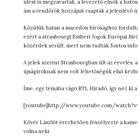
ülést is megzavarták, a levezető elnök a ható
ám a rendőrök hozzájuk csapták a jelenlévő új
Közülük hatan a macedón bírósághoz fordulta
ezért a strasbourgi Emberi Jogok Európai Bíró
közérdek sérült, mert nem tudták fontos info
A jelek szerint Strasbourgban ült az érvelés, 
újságíróknak nem volt lehetőségük első kézb
Íme, egy témába vágó RTL Híradó, így néz ki 
[youtube]http://www.youtube.com/watch?
Kövér Lászlót érezhetően feszélyezte a kamer
volna neki.