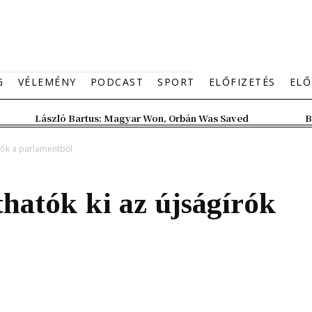
G
VÉLEMÉNY
PODCAST
SPORT
ELŐFIZETÉS
ELŐ
László Bartus: Magyar Won, Orbán Was Saved
B
írók a parlamentből
thatók ki az újságírók