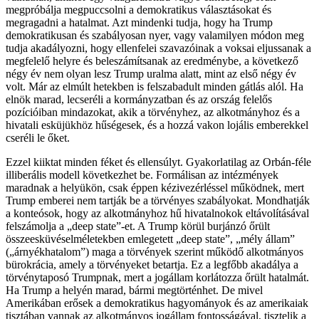
megpróbálja megpuccsolni a demokratikus választásokat és
megragadni a hatalmat. Azt mindenki tudja, hogy ha Trump
demokratikusan és szabályosan nyer, vagy valamilyen módon meg
tudja akadályozni, hogy ellenfelei szavazóinak a voksai eljussanak a
megfelelő helyre és beleszámítsanak az eredménybe, a következő
négy év nem olyan lesz Trump uralma alatt, mint az első négy év
volt. Már az elmúlt hetekben is felszabadult minden gátlás alól. Ha
elnök marad, lecseréli a kormányzatban és az ország felelős
pozícióiban mindazokat, akik a törvényhez, az alkotmányhoz és a
hivatali esküjükhöz hűségesek, és a hozzá vakon lojális emberekkel
cseréli le őket.
Ezzel kiiktat minden féket és ellensúlyt. Gyakorlatilag az Orbán-féle
illiberális modell következhet be. Formálisan az intézmények
maradnak a helyükön, csak éppen kézivezérléssel működnek, mert
Trump emberei nem tartják be a törvényes szabályokat. Mondhatják
a konteósok, hogy az alkotmányhoz hű hivatalnokok eltávolításával
felszámolja a „deep state”-et. A Trump körül burjánzó őrült
összeesküvéselméletekben emlegetett „deep state”, „mély állam”
(„árnyékhatalom”) maga a törvények szerint működő alkotmányos
bürokrácia, amely a törvényeket betartja. Ez a legfőbb akadálya a
törvénytaposó Trumpnak, mert a jogállam korlátozza őrült hatalmát.
Ha Trump a helyén marad, bármi megtörténhet. De mivel
Amerikában erősek a demokratikus hagyományok és az amerikaiak
tisztában vannak az alkotmányos jogállam fontosságával, tisztelik a