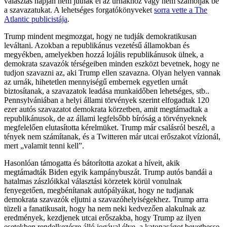
választás napján nem jutnak el az urnákhoz vagy nem számolják be
a szavazatukat. A lehetséges forgatókönyveket
sorra vette a The
Atlantic publicistája
.
Trump mindent megmozgat, hogy ne tudják demokratikusan
leváltani. Azokban a republikánus vezetésű államokban és
megyékben, amelyekben hozzá lojális republikánusok ülnek, a
demokrata szavazók térségeiben minden eszközt bevetnek, hogy ne
tudjon szavazni az, aki Trump ellen szavazna. Olyan helyen vannak
az urnák, hihetetlen mennyiségű embernek egyetlen urnát
biztosítanak, a szavazatok leadása munkaidőben lehetséges, stb..
Pennsylvániában a helyi állami törvények szerint elfogadtak 120
ezer autós szavazatot demokrata körzetben, amit megtámadtak a
republikánusok, de az állami legfelsőbb bíróság a törvényeknek
megfelelően elutasította kérelmüket. Trump már csalásról beszél, a
tények nem számítanak, és a Twitteren már utcai erőszakot vízionál,
mert „valamit tenni kell”.
Hasonlóan támogatta és bátorította azokat a híveit, akik
megtámadták Biden egyik kampánybuszát. Trump autós bandái a
hatalmas zászlóikkal választási körzetek körül vonulnak
fenyegetően, megbénítanak autópályákat, hogy ne tudjanak
demokrata szavazók eljutni a szavazóhelyiségekhez. Trump arra
tüzeli a fanatikusait, hogy ha nem neki kedvezően alakulnak az
eredmények, kezdjenek utcai erőszakba, hogy Trump az ilyen
esetekben rendelkezésre álló jogával élve, a katonaságot bevethesse.