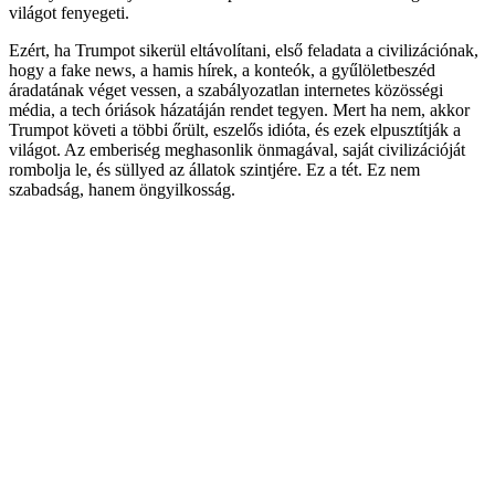
világot fenyegeti.
Ezért, ha Trumpot sikerül eltávolítani, első feladata a civilizációnak,
hogy a fake news, a hamis hírek, a konteók, a gyűlöletbeszéd
áradatának véget vessen, a szabályozatlan internetes közösségi
média, a tech óriások házatáján rendet tegyen. Mert ha nem, akkor
Trumpot követi a többi őrült, eszelős idióta, és ezek elpusztítják a
világot. Az emberiség meghasonlik önmagával, saját civilizációját
rombolja le, és süllyed az állatok szintjére. Ez a tét. Ez nem
szabadság, hanem öngyilkosság.