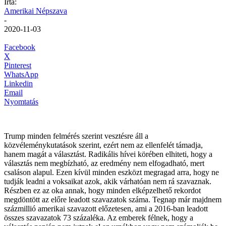
Írta:
Amerikai Népszava
-
2020-11-03
Facebook
X
Pinterest
WhatsApp
Linkedin
Email
Nyomtatás
Trump minden felmérés szerint vesztésre áll a
közvéleménykutatások szerint, ezért nem az ellenfelét támadja,
hanem magát a választást. Radikális hívei körében elhiteti, hogy a
választás nem megbízható, az eredmény nem elfogadható, mert
csaláson alapul. Ezen kívül minden eszközt megragad arra, hogy ne
tudják leadni a voksaikat azok, akik várhatóan nem rá szavaznak.
Részben ez az oka annak, hogy minden elképzelhető rekordot
megdöntött az előre leadott szavazatok száma. Tegnap már majdnem
százmillió amerikai szavazott előzetesen, ami a 2016-ban leadott
összes szavazatok 73 százaléka. Az emberek félnek, hogy a