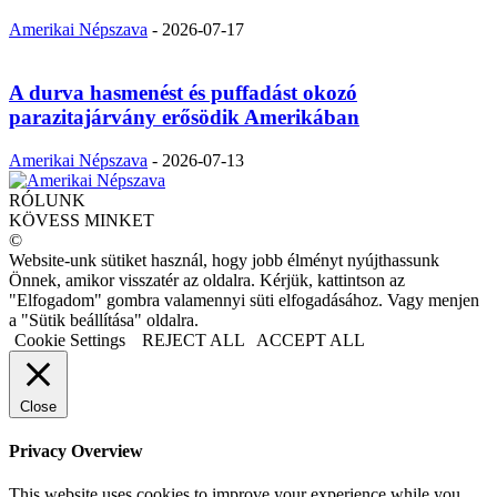
Amerikai Népszava
-
2026-07-17
A durva hasmenést és puffadást okozó
parazitajárvány erősödik Amerikában
Amerikai Népszava
-
2026-07-13
RÓLUNK
KÖVESS MINKET
©
Website-unk sütiket használ, hogy jobb élményt nyújthassunk
Önnek, amikor visszatér az oldalra. Kérjük, kattintson az
"Elfogadom" gombra valamennyi süti elfogadásához. Vagy menjen
a "Sütik beállítása" oldalra.
Cookie Settings
REJECT ALL
ACCEPT ALL
Close
Privacy Overview
This website uses cookies to improve your experience while you