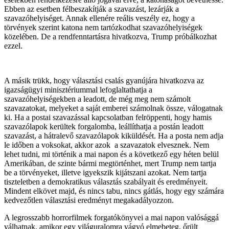
Ebben az esetben félbeszakítják a szavazást, lezárják a
szavazóhelyiséget. Annak ellenére reális veszély ez, hogy a
törvények szerint katona nem tartózkodhat szavazóhelyiségek
közelében. De a rendfenntartásra hivatkozva, Trump próbálkozhat
ezzel.
A másik trükk, hogy választási csalás gyanújára hivatkozva az
igazságügyi minisztériummal lefoglaltathatja a
szavazóhelyiségekben a leadott, de még meg nem számolt
szavazatokat, melyeket a saját emberei számolnak össze, válogatnak
ki. Ha a postai szavazással kapcsolatban felröppenti, hogy hamis
szavazólapok kerültek forgalomba, leállíthatja a postán leadott
szavazást, a hátralevő szavazólapok kiküldését. Ha a posta nem adja
le időben a voksokat, akkor azok a szavazatok elvesznek. Nem
lehet tudni, mi történik a mai napon és a következő egy héten belül
Amerikában, de szinte bármi megtörténhet, mert Trump nem tartja
be a törvényeket, illetve igyekszik kijátszani azokat. Nem tartja
tiszteletben a demokratikus választás szabályait és eredményeit.
Mindent elkövet majd, és nincs tabu, nincs gátlás, hogy egy számára
kedvezőtlen választási eredményt megakadályozzon.
A legrosszabb horrorfilmek forgatókönyvei a mai napon valósággá
válhatnak, amikor egy világuralomra vágyó elmebeteg, őrült