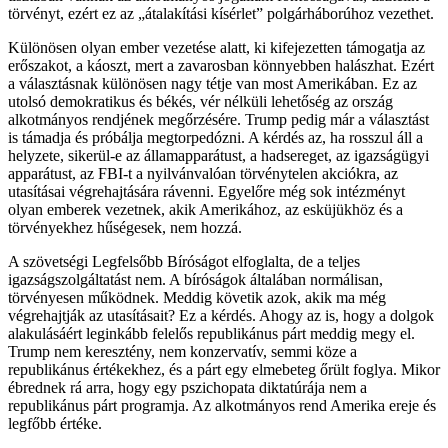
törvényt, ezért ez az „átalakítási kísérlet” polgárháborúhoz vezethet.
Különösen olyan ember vezetése alatt, ki kifejezetten támogatja az
erőszakot, a káoszt, mert a zavarosban könnyebben halászhat. Ezért
a választásnak különösen nagy tétje van most Amerikában. Ez az
utolsó demokratikus és békés, vér nélküli lehetőség az ország
alkotmányos rendjének megőrzésére. Trump pedig már a választást
is támadja és próbálja megtorpedózni. A kérdés az, ha rosszul áll a
helyzete, sikerül-e az államapparátust, a hadsereget, az igazságügyi
apparátust, az FBI-t a nyilvánvalóan törvénytelen akciókra, az
utasításai végrehajtására rávenni. Egyelőre még sok intézményt
olyan emberek vezetnek, akik Amerikához, az esküjükhöz és a
törvényekhez hűségesek, nem hozzá.
A szövetségi Legfelsőbb Bíróságot elfoglalta, de a teljes
igazságszolgáltatást nem. A bíróságok általában normálisan,
törvényesen működnek. Meddig követik azok, akik ma még
végrehajtják az utasításait? Ez a kérdés. Ahogy az is, hogy a dolgok
alakulásáért leginkább felelős republikánus párt meddig megy el.
Trump nem keresztény, nem konzervatív, semmi köze a
republikánus értékekhez, és a párt egy elmebeteg őrült foglya. Mikor
ébrednek rá arra, hogy egy pszichopata diktatúrája nem a
republikánus párt programja. Az alkotmányos rend Amerika ereje és
legfőbb értéke.