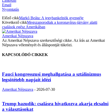
Linkedin
Email
Nyomtatás
Előző cikk
Markó Beáta: A jegybankelnök gyengéje
Következő cikk
Megszaporodtak a koronavírus-járvány alatti
csalások egész Amerikában
Amerikai Népszava
Az Amerikai Népszava szerkesztőségi cikke. Az írás az Amerikai
Népszava véleményét és álláspontját tükrözi.
KAPCSOLÓDÓ CIKKEK
Fauci kongresszusi meghallgatása a sztálinizmus
legsötétebb napjait idézi
Amerikai Népszava
-
2026-07-30
Trump hazudik: csalásra hivatkozva akarja elcsalni
a választásokat