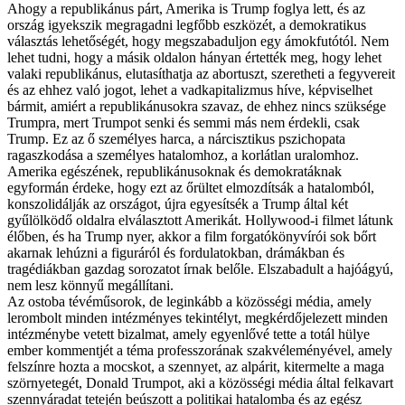
Ahogy a republikánus párt, Amerika is Trump foglya lett, és az
ország igyekszik megragadni legfőbb eszközét, a demokratikus
választás lehetőségét, hogy megszabaduljon egy ámokfutótól. Nem
lehet tudni, hogy a másik oldalon hányan értették meg, hogy lehet
valaki republikánus, elutasíthatja az abortuszt, szeretheti a fegyvereit
és az ehhez való jogot, lehet a vadkapitalizmus híve, képviselhet
bármit, amiért a republikánusokra szavaz, de ehhez nincs szüksége
Trumpra, mert Trumpot senki és semmi más nem érdekli, csak
Trump. Ez az ő személyes harca, a nárcisztikus pszichopata
ragaszkodása a személyes hatalomhoz, a korlátlan uralomhoz.
Amerika egészének, republikánusoknak és demokratáknak
egyformán érdeke, hogy ezt az őrültet elmozdítsák a hatalomból,
konszolidálják az országot, újra egyesítsék a Trump által két
gyűlölködő oldalra elválasztott Amerikát. Hollywood-i filmet látunk
élőben, és ha Trump nyer, akkor a film forgatókönyvírói sok bőrt
akarnak lehúzni a figuráról és fordulatokban, drámákban és
tragédiákban gazdag sorozatot írnak belőle. Elszabadult a hajóágyú,
nem lesz könnyű megállítani.
Az ostoba tévéműsorok, de leginkább a közösségi média, amely
lerombolt minden intézményes tekintélyt, megkérdőjelezett minden
intézménybe vetett bizalmat, amely egyenlővé tette a totál hülye
ember kommentjét a téma professzorának szakvéleményével, amely
felszínre hozta a mocskot, a szennyet, az alpárit, kitermelte a maga
szörnyetegét, Donald Trumpot, aki a közösségi média által felkavart
szennyáradat tetején beúszott a politikai hatalomba és az egész