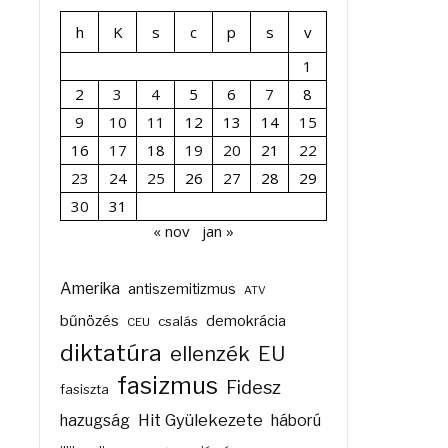
h
K
s
c
p
s
v
1
2
3
4
5
6
7
8
9
10
11
12
13
14
15
16
17
18
19
20
21
22
23
24
25
26
27
28
29
30
31
« nov
jan »
Amerika
antiszemitizmus
ATV
bűnözés
demokrácia
csalás
CEU
diktatúra
ellenzék
EU
fasizmus
Fidesz
fasiszta
Hit Gyülekezete
hazugság
háború