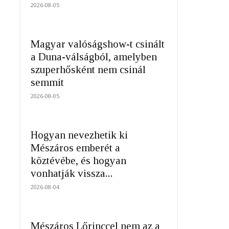
2026-08-05
Magyar valóságshow-t csinált
a Duna-válságból, amelyben
szuperhősként nem csinál
semmit
2026-08-05
Hogyan nevezhetik ki
Mészáros emberét a
köztévébe, és hogyan
vonhatják vissza...
2026-08-04
Mészáros Lőrinccel nem az a