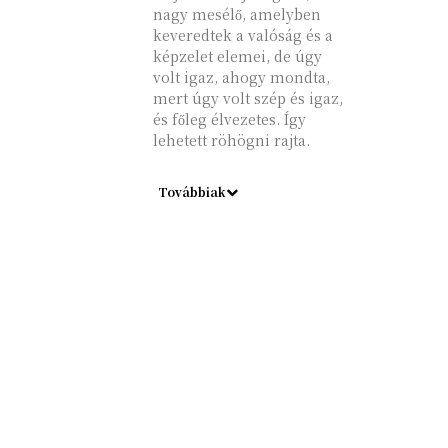
nagy mesélő, amelyben
keveredtek a valóság és a
képzelet elemei, de úgy
volt igaz, ahogy mondta,
mert úgy volt szép és igaz,
és főleg élvezetes. Így
lehetett röhögni rajta.
Továbbiak