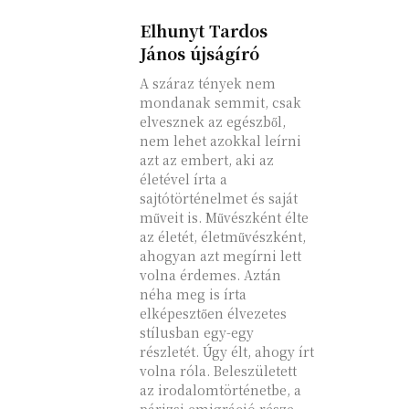
Elhunyt Tardos
János újságíró
A száraz tények nem
mondanak semmit, csak
elvesznek az egészből,
nem lehet azokkal leírni
azt az embert, aki az
életével írta a
sajtótörténelmet és saját
műveit is. Művészként élte
az életét, életművészként,
ahogyan azt megírni lett
volna érdemes. Aztán
néha meg is írta
elképesztően élvezetes
stílusban egy-egy
részletét. Úgy élt, ahogy írt
volna róla. Beleszületett
az irodalomtörténetbe, a