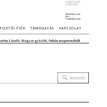
augusztus6,
csütörtök
Jelentkezzen
be /
Csatlakozzon
FIZETŐI FIÓK
TÁMOGATÁS
KAPCSOLAT
artus László: Magyar győzött, Orbán megmenekült
Keresés