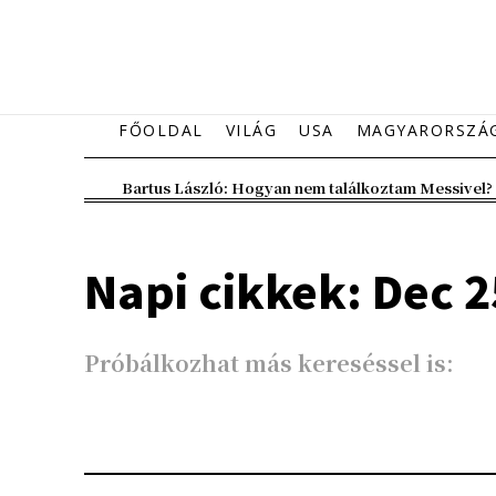
FŐOLDAL
VILÁG
USA
MAGYARORSZÁ
Bartus László: Hogyan nem találkoztam Messivel?
Napi cikkek: Dec 2
Próbálkozhat más kereséssel is: