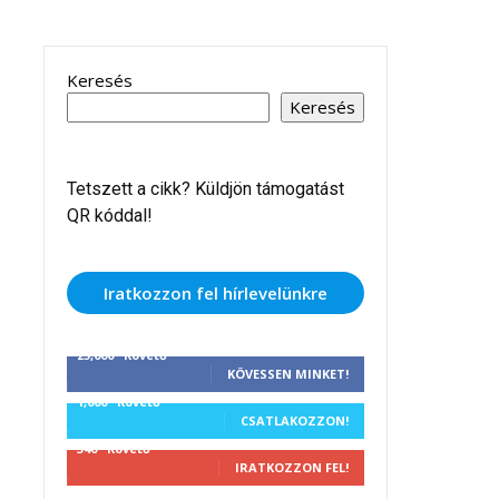
Keresés
Keresés
Tetszett a cikk? Küldjön támogatást
QR kóddal!
Iratkozzon fel hírlevelünkre
25,000
Követő
KÖVESSEN MINKET!
1,000
Követő
CSATLAKOZZON!
340
Követő
IRATKOZZON FEL!