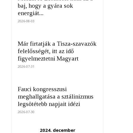
baj, hogy a gyára sok
energiát...
2026-08-03
Már firtatják a Tisza-szavazók
felelősségét, itt az idő
figyelmeztetni Magyart
2026-07-31
Fauci kongresszusi
meghallgatása a sztálinizmus
legsötétebb napjait idézi
2026-07-30
2024. december