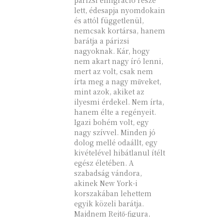
párizsi emigráció része
lett, édesapja nyomdokain
és attól függetlenül,
nemcsak kortársa, hanem
barátja a párizsi
nagyoknak. Kár, hogy
nem akart nagy író lenni,
mert az volt, csak nem
írta meg a nagy műveket,
mint azok, akiket az
ilyesmi érdekel. Nem írta,
hanem élte a regényeit.
Igazi bohém volt, egy
nagy szívvel. Minden jó
dolog mellé odaállt, egy
kivételével hibátlanul ítélt
egész életében. A
szabadság vándora,
akinek New York-i
korszakában lehettem
egyik közeli barátja.
Majdnem Rejtő-figura,