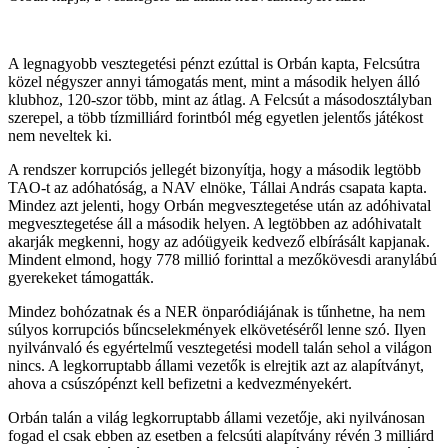
A legnagyobb vesztegetési pénzt ezúttal is Orbán kapta, Felcsútra
közel négyszer annyi támogatás ment, mint a második helyen álló
klubhoz, 120-szor több, mint az átlag. A Felcsút a másodosztályban
szerepel, a több tízmilliárd forintból még egyetlen jelentős játékost
nem neveltek ki.
A rendszer korrupciós jellegét bizonyítja, hogy a második legtöbb
TAO-t az adóhatóság, a NAV elnöke, Tállai András csapata kapta.
Mindez azt jelenti, hogy Orbán megvesztegetése után az adóhivatal
megvesztegetése áll a második helyen. A legtöbben az adóhivatalt
akarják megkenni, hogy az adóügyeik kedvező elbírásált kapjanak.
Mindent elmond, hogy 778 millió forinttal a mezőkövesdi aranylábú
gyerekeket támogatták.
Mindez bohózatnak és a NER önparódiájának is tűnhetne, ha nem
súlyos korrupciós bűncselekmények elkövetéséről lenne szó. Ilyen
nyilvánvaló és egyértelmű vesztegetési modell talán sehol a világon
nincs. A legkorruptabb állami vezetők is elrejtik azt az alapítványt,
ahova a csúszópénzt kell befizetni a kedvezményekért.
Orbán talán a világ legkorruptabb állami vezetője, aki nyilvánosan
fogad el csak ebben az esetben a felcsúti alapítvány révén 3 milliárd