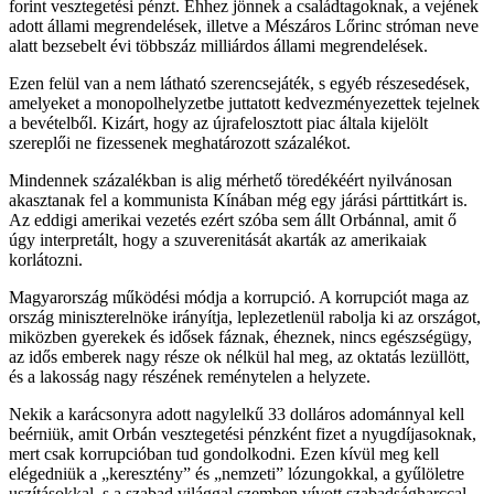
forint vesztegetési pénzt. Ehhez jönnek a családtagoknak, a vejének
adott állami megrendelések, illetve a Mészáros Lőrinc stróman neve
alatt bezsebelt évi többszáz milliárdos állami megrendelések.
Ezen felül van a nem látható szerencsejáték, s egyéb részesedések,
amelyeket a monopolhelyzetbe juttatott kedvezményezettek tejelnek
a bevételből. Kizárt, hogy az újrafelosztott piac általa kijelölt
szereplői ne fizessenek meghatározott százalékot.
Mindennek százalékban is alig mérhető töredékéért nyilvánosan
akasztanak fel a kommunista Kínában még egy járási párttitkárt is.
Az eddigi amerikai vezetés ezért szóba sem állt Orbánnal, amit ő
úgy interpretált, hogy a szuverenitását akarták az amerikaiak
korlátozni.
Magyarország működési módja a korrupció. A korrupciót maga az
ország miniszterelnöke irányítja, leplezetlenül rabolja ki az országot,
miközben gyerekek és idősek fáznak, éheznek, nincs egészségügy,
az idős emberek nagy része ok nélkül hal meg, az oktatás lezüllött,
és a lakosság nagy részének reménytelen a helyzete.
Nekik a karácsonyra adott nagylelkű 33 dolláros adománnyal kell
beérniük, amit Orbán vesztegetési pénzként fizet a nyugdíjasoknak,
mert csak korrupcióban tud gondolkodni. Ezen kívül meg kell
elégedniük a „keresztény” és „nemzeti” lózungokkal, a gyűlöletre
uszításokkal, s a szabad világgal szemben vívott szabadságharccal.