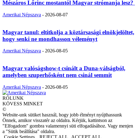
Mészáros Lőrinc mostantól Magyar strómanja lesz?
Amerikai Népszava
-
2026-08-07
Magyar tanul: eltitkolja a köztársasági elnökjelöltet,
hogy senki ne mondhasson véleményt
Amerikai Népszava
-
2026-08-05
Magyar valóságshow-t csinált a Duna-válságból,
amelyben szuperhősként nem csinál semmit
Amerikai Népszava
-
2026-08-05
RÓLUNK
KÖVESS MINKET
©
Website-unk sütiket használ, hogy jobb élményt nyújthassunk
Önnek, amikor visszatér az oldalra. Kérjük, kattintson az
"Elfogadom" gombra valamennyi süti elfogadásához. Vagy menjen
a "Sütik beállítása" oldalra.
Cookie Settings
REJECT ALL
ACCEPT ALL