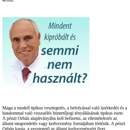
Maga a modell tipikus vesztegetés, a befolyással való üzérkedés és a
hatalommal való visszaélés büntetőjogi tényállásának tipikus esete.
A pénzt Orbán alapítványába kell befizetni, az ellentételezés az
állami megrendelés vagy kedvezmény formájában történik. A pénzt
Orbán kapja, a vesztegető az állami kedvezményért fizet.