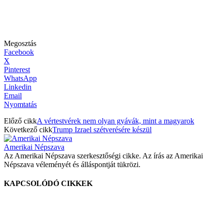
Megosztás
Facebook
X
Pinterest
WhatsApp
Linkedin
Email
Nyomtatás
Előző cikk
A vértestvérek nem olyan gyávák, mint a magyarok
Következő cikk
Trump Izrael szétverésére készül
Amerikai Népszava
Az Amerikai Népszava szerkesztőségi cikke. Az írás az Amerikai
Népszava véleményét és álláspontját tükrözi.
KAPCSOLÓDÓ CIKKEK