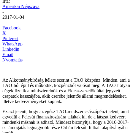
Írta:
Amerikai Népszava
-
2017-01-04
Facebook
X
Pinterest
WhatsApp
Linkedin
Email
Nyomtatás
Az Alkotmánybíróság ítélete szerint a TAO közpénz. Minden, ami a
TAO-ból épül és működik, közpénzből valósul meg. A TAO-t olyan
cégek fizetik a miniszterelnök és a Fidesz-vezetők által jegyzett
csapatok kasszájába, akik cserébe jelentős állami megrendeléseket,
illetve kedvezményeket kapnak.
Ez azt jelenti, hogy az egész TAO-rendszer csúszópénzt jelent, amit
egyedül a Felcsút finanszírozására találtak ki, de a látszat kedvéért
mindenki másnak is adható. Mindezt bizonyítja, hogy a 2016-2017-
es támogatás legnagyobb része Orbán felcsúti futball alapítványába
került.