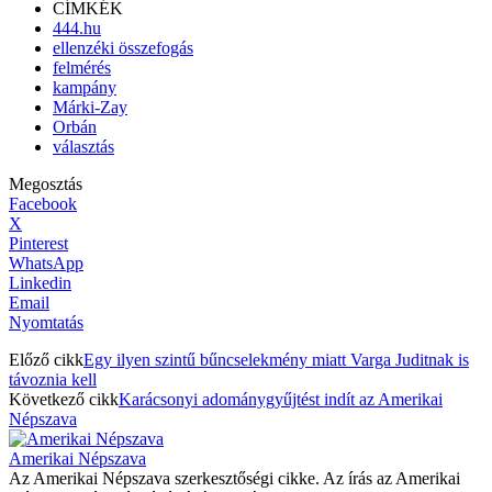
CÍMKÉK
444.hu
ellenzéki összefogás
felmérés
kampány
Márki-Zay
Orbán
választás
Megosztás
Facebook
X
Pinterest
WhatsApp
Linkedin
Email
Nyomtatás
Előző cikk
Egy ilyen szintű bűncselekmény miatt Varga Juditnak is
távoznia kell
Következő cikk
Karácsonyi adománygyűjtést indít az Amerikai
Népszava
Amerikai Népszava
Az Amerikai Népszava szerkesztőségi cikke. Az írás az Amerikai