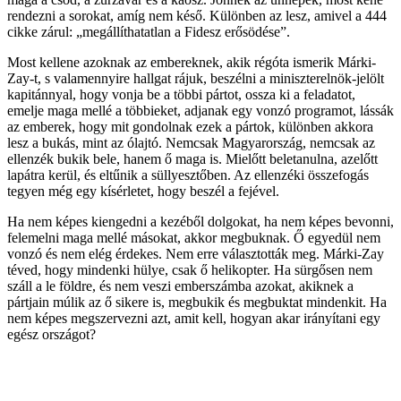
rendezni a sorokat, amíg nem késő. Különben az lesz, amivel a 444
cikke zárul: „megállíthatatlan a Fidesz erősödése”.
Most kellene azoknak az embereknek, akik régóta ismerik Márki-
Zay-t, s valamennyire hallgat rájuk, beszélni a miniszterelnök-jelölt
kapitánnyal, hogy vonja be a többi pártot, ossza ki a feladatot,
emelje maga mellé a többieket, adjanak egy vonzó programot, lássák
az emberek, hogy mit gondolnak ezek a pártok, különben akkora
lesz a bukás, mint az ólajtó. Nemcsak Magyarország, nemcsak az
ellenzék bukik bele, hanem ő maga is. Mielőtt beletanulna, azelőtt
lapátra kerül, és eltűnik a süllyesztőben. Az ellenzéki összefogás
tegyen még egy kísérletet, hogy beszél a fejével.
Ha nem képes kiengedni a kezéből dolgokat, ha nem képes bevonni,
felemelni maga mellé másokat, akkor megbuknak. Ő egyedül nem
vonzó és nem elég érdekes. Nem erre választották meg. Márki-Zay
téved, hogy mindenki hülye, csak ő helikopter. Ha sürgősen nem
száll a le földre, és nem veszi emberszámba azokat, akiknek a
pártjain múlik az ő sikere is, megbukik és megbuktat mindenkit. Ha
nem képes megszervezni azt, amit kell, hogyan akar irányítani egy
egész országot?