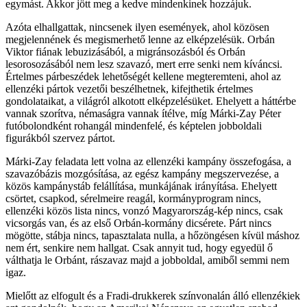
egymást. Akkor jött meg a kedve mindenkinek hozzájuk.
Azóta elhallgattak, nincsenek ilyen események, ahol közösen
megjelennének és megismerhető lenne az elképzelésük. Orbán
Viktor fiának lebuzizásából, a migránsozásból és Orbán
lesorosozásából nem lesz szavazó, mert erre senki nem kíváncsi.
Értelmes párbeszédek lehetőségét kellene megteremteni, ahol az
ellenzéki pártok vezetői beszélhetnek, kifejthetik értelmes
gondolataikat, a világról alkotott elképzelésüket. Ehelyett a háttérbe
vannak szorítva, némaságra vannak ítélve, míg Márki-Zay Péter
futóbolondként rohangál mindenfelé, és képtelen jobboldali
figurákból szervez pártot.
Márki-Zay feladata lett volna az ellenzéki kampány összefogása, a
szavazóbázis mozgósítása, az egész kampány megszervezése, a
közös kampánystáb felállítása, munkájának irányítása. Ehelyett
csörtet, csapkod, sérelmeire reagál, kormányprogram nincs,
ellenzéki közös lista nincs, vonzó Magyarország-kép nincs, csak
vicsorgás van, és az első Orbán-kormány dicsérete. Párt nincs
mögötte, stábja nincs, tapasztalata nulla, a hőzöngésen kívül máshoz
nem ért, senkire nem hallgat. Csak annyit tud, hogy egyedül ő
válthatja le Orbánt, rászavaz majd a jobboldal, amiből semmi nem
igaz.
Mielőtt az elfogult és a Fradi-drukkerek színvonalán álló ellenzékiek