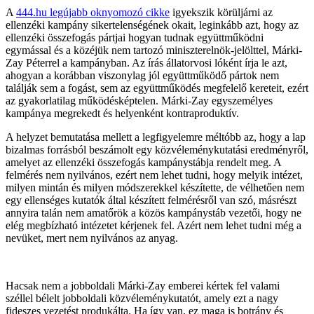
A
444.hu legújabb oknyomozó cikke
igyekszik körüljárni az
ellenzéki kampány sikertelenségének okait, leginkább azt, hogy az
ellenzéki összefogás pártjai hogyan tudnak együttműködni
egymással és a közéjük nem tartozó miniszterelnök-jelölttel, Márki-
Zay Péterrel a kampányban. Az írás állatorvosi lóként írja le azt,
ahogyan a korábban viszonylag jól együttműködő pártok nem
találják sem a fogást, sem az együttműködés megfelelő kereteit, ezért
az gyakorlatilag működésképtelen. Márki-Zay egyszemélyes
kampánya megrekedt és helyenként kontraproduktív.
A helyzet bemutatása mellett a legfigyelemre méltóbb az, hogy a lap
bizalmas forrásból beszámolt egy közvéleménykutatási eredményről,
amelyet az ellenzéki összefogás kampánystábja rendelt meg. A
felmérés nem nyilvános, ezért nem lehet tudni, hogy melyik intézet,
milyen mintán és milyen módszerekkel készítette, de vélhetően nem
egy ellenséges kutatók által készített felmérésről van szó, másrészt
annyira talán nem amatőrök a közös kampánystáb vezetői, hogy ne
elég megbízható intézetet kérjenek fel. Azért nem lehet tudni még a
nevüket, mert nem nyilvános az anyag.
Hacsak nem a jobboldali Márki-Zay emberei kértek fel valami
széllel bélelt jobboldali közvéleménykutatót, amely ezt a nagy
fideszes vezetést produkálta. Ha így van, ez maga is botrány és