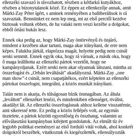
ellenzéki szavazó is távozhatott, részben a kétfarkú kutyákhoz,
részben a bizonytalanok közé. Ez éppen az ellenkezője annak, amit
Márki-Zay Péter ígért, s aminek reményében a balliberálisok is rá
szavaztak. Bennünket ez nem lep meg, mi az első perctől kezdve
biztosak voltunk ebben, de ha valaki nem veszi kezébe a dolgokat,
ebből óriási bukás lesz.
Ennek oka pedig az, hogy Márki-Zay öntörvényű és önjáró,
mindent a kezében akar tartani, maga akar irányítani, de erre nem
képes. Falukba járkál, elaprózza magát, helyette pedig nem csinál
senki semmit. Ennek egyik oka, hogy rá várnak, a másik oka, hogy
ő maga leállította az ellenzéki pártok vezetőit, hogy ne
kampányoljanak. Ezért senki nem akar olyannak látszani, mintha az
összefogást és „Orbán leváltását” akadályozná. Márki-Zay „one
man show”-t csinál, nem csapatjátékos, ezért képtelen az ellenzéki
pártokat összefogni, integrálni, a közös munkát irányítani.
Talán nem is akarja, és túlságosan bízik önmagában. Az általa
„leváltott” ellenzéket lenézi, és mindenkiben ellenséget, riválist,
akadályt lát. Az ellenzéki összefogásnak ahhoz kellene visszatérnie,
ami sikeressé tette. Ez pedig a közös fellépés volt, az egymás
tisztelete, a pártok közötti egyenlőség és összhang, valamint az
előválasztási kampányban kifejtett gondolatok. Az elmúlt tíz év
legjobb politikai eseményei az első forduló vitái voltak, ahol konkrét
dolgokról beszéltek, vitatkoztak és kiegészítették, ellensúlyozták