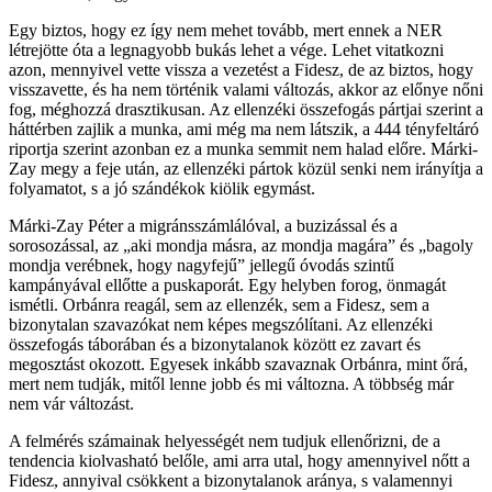
Egy biztos, hogy ez így nem mehet tovább, mert ennek a NER
létrejötte óta a legnagyobb bukás lehet a vége. Lehet vitatkozni
azon, mennyivel vette vissza a vezetést a Fidesz, de az biztos, hogy
visszavette, és ha nem történik valami változás, akkor az előnye nőni
fog, méghozzá drasztikusan. Az ellenzéki összefogás pártjai szerint a
háttérben zajlik a munka, ami még ma nem látszik, a 444 tényfeltáró
riportja szerint azonban ez a munka semmit nem halad előre. Márki-
Zay megy a feje után, az ellenzéki pártok közül senki nem irányítja a
folyamatot, s a jó szándékok kiölik egymást.
Márki-Zay Péter a migránsszámlálóval, a buzizással és a
sorosozással, az „aki mondja másra, az mondja magára” és „bagoly
mondja verébnek, hogy nagyfejű” jellegű óvodás szintű
kampányával ellőtte a puskaporát. Egy helyben forog, önmagát
ismétli. Orbánra reagál, sem az ellenzék, sem a Fidesz, sem a
bizonytalan szavazókat nem képes megszólítani. Az ellenzéki
összefogás táborában és a bizonytalanok között ez zavart és
megosztást okozott. Egyesek inkább szavaznak Orbánra, mint őrá,
mert nem tudják, mitől lenne jobb és mi változna. A többség már
nem vár változást.
A felmérés számainak helyességét nem tudjuk ellenőrizni, de a
tendencia kiolvasható belőle, ami arra utal, hogy amennyivel nőtt a
Fidesz, annyival csökkent a bizonytalanok aránya, s valamennyi