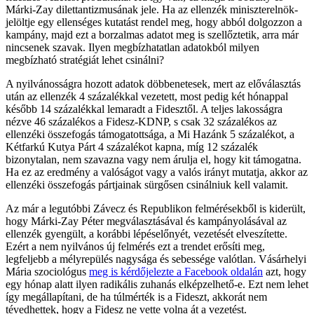
Márki-Zay dilettantizmusának jele. Ha az ellenzék miniszterelnök-
jelöltje egy ellenséges kutatást rendel meg, hogy abból dolgozzon a
kampány, majd ezt a borzalmas adatot meg is szellőztetik, arra már
nincsenek szavak. Ilyen megbízhatatlan adatokból milyen
megbízható stratégiát lehet csinálni?
A nyilvánosságra hozott adatok döbbenetesek, mert az előválasztás
után az ellenzék 4 százalékkal vezetett, most pedig két hónappal
később 14 százalékkal lemaradt a Fidesztől. A teljes lakosságra
nézve 46 százalékos a Fidesz-KDNP, s csak 32 százalékos az
ellenzéki összefogás támogatottsága, a Mi Hazánk 5 százalékot, a
Kétfarkú Kutya Párt 4 százalékot kapna, míg 12 százalék
bizonytalan, nem szavazna vagy nem árulja el, hogy kit támogatna.
Ha ez az eredmény a valóságot vagy a valós irányt mutatja, akkor az
ellenzéki összefogás pártjainak sürgősen csinálniuk kell valamit.
Az már a legutóbbi Závecz és Republikon felmérésekből is kiderült,
hogy Márki-Zay Péter megválasztásával és kampányolásával az
ellenzék gyengült, a korábbi lépéselőnyét, vezetését elveszítette.
Ezért a nem nyilvános új felmérés ezt a trendet erősíti meg,
legfeljebb a mélyrepülés nagysága és sebessége valótlan. Vásárhelyi
Mária szociológus
meg is kérdőjelezte a Facebook oldalán
azt, hogy
egy hónap alatt ilyen radikális zuhanás elképzelhető-e. Ezt nem lehet
így megállapítani, de ha túlmérték is a Fideszt, akkorát nem
tévedhettek, hogy a Fidesz ne vette volna át a vezetést.