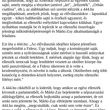
azt gondolnák, hogy az Amerikai Népszava az egyetlen szabad
sajtó, amely megírja a tényeket (amivel „árt”, „lefizették”, „Orbán
csatlósa”, stb.), az alábbiakban szó szerint idézzük a 444.hu
megállapításait, amelyek jelzik, hogy az előválasztáskor – lapunkkal
együtt – lelkes balliberális sajtó is érzékeli ugyanezt, és
megfordultak az ellenzéki esélyekkel kapcsolatos kilátásai. Egyre
nyíltabban mutatják be és leplezik le az ellenzéki összefogás
jelenlegi működésképtelenségét és Márki-Zay alkalmatlanságát a
feladatra.
Ezt írta a 444.hu: „Az előválasztás idejéhez képest jelentősen
megerősödött a Fidesz. Úgy tudjuk, hogy a kormánypárt saját,
szintén nem a nyilvánosságnak szánt mérései is hasonló arányokat
jeleztek az elmúlt hetekben. E mérések alapján úgy tűnik, hogy az
ellenzék nemcsak hogy lendületet vesztett az október közepe óta
tartó passzivitással, de a Fidesz sikeresen át is vette a
kezdeményezést, és növelni is tudta a táborát. Októberben még több
kutatócég is döntetlen-közeli helyzetet, esetleg enyhe ellenzéki
fölényt mért.”
A 444.hu cikkéből az is kiderült, hogy amikor az egész ellenzék
kivonult a parlamentből, és Márki-Zay bejelentette a népszavazási
aláírásgyűjtést, az ellenzék bojkottálta aznap a parlamentet, de ezt
senki nem jelentette be, Márki-Zay elfelejtette mondani. Ahogy a
444.hu megírta, „megcsinálták, csak senki sem vette észre”. Ez
maga a csőd, a zűrzavar és a káosz. Jönnek az ünnepek, most kéne