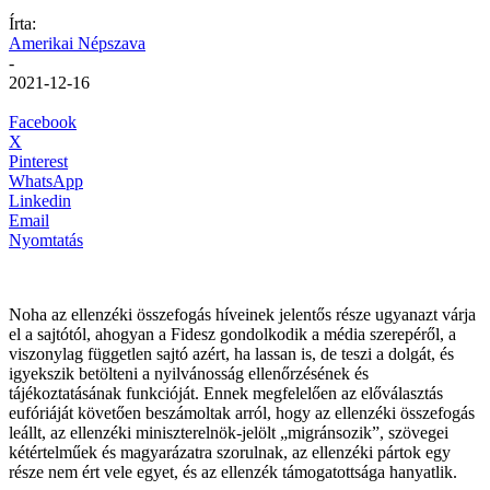
Írta:
Amerikai Népszava
-
2021-12-16
Facebook
X
Pinterest
WhatsApp
Linkedin
Email
Nyomtatás
Noha az ellenzéki összefogás híveinek jelentős része ugyanazt várja
el a sajtótól, ahogyan a Fidesz gondolkodik a média szerepéről, a
viszonylag független sajtó azért, ha lassan is, de teszi a dolgát, és
igyekszik betölteni a nyilvánosság ellenőrzésének és
tájékoztatásának funkcióját. Ennek megfelelően az előválasztás
eufóriáját követően beszámoltak arról, hogy az ellenzéki összefogás
leállt, az ellenzéki miniszterelnök-jelölt „migránsozik”, szövegei
kétértelműek és magyarázatra szorulnak, az ellenzéki pártok egy
része nem ért vele egyet, és az ellenzék támogatottsága hanyatlik.