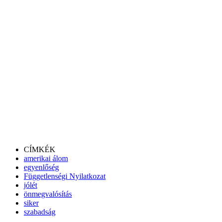
CÍMKÉK
amerikai álom
egyenlőség
Függetlenségi Nyilatkozat
jólét
önmegvalósítás
siker
szabadság