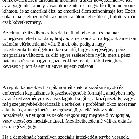
az anyagi jólét, amely társadalmi szinten is megvalósult, mindenkire
kihatott, és az amerikai élet, az amerikai álom szinonimája lett. Ezért
sokan ma is ebben mérik az amerikai álom teljesülését, holott ez már
csak következmény.
Az elmúlt évtizedben ez kezdett eltűnni, elkopni, és ma már
tömegesen lehet mondani, hogy az amerikai álom a legtöbb amerikai
számára elérhetetlenné vált. Ennek oka pedig a nagy
jövedelemkülönbségekben keresendő, hogy az egységnyi pénz
megoszlása változott, az olló egyre szélesebbre nyúlt, mert a pénz
hatalmas része a nagyon gazdagokhoz ment, a többi réteghez
kevesebb jutott és emiatt egyre lejjebb csúszott.
A republikánusok ezt tartják normálisnak, a kizsákmányoló és
embertelen kapitalizmus legszélsőségesebb formáját, amelyben még
az adókedvezmények is a gazdagokat segítik, a középosztály, vagy a
még szegényebbekhordozzák a terheket, s problémát okoz most már
a lakhatás, a megélhetés, az egészségügyi ellátáshoz való
hozzáférés, a nyugodt és békés öregkor egy megfelelő nyugdíjjal,
vagy elégséges megtakarítással. Megfizethetetlenné vált az oktatás
és az egészégügy.
Ha a demokraták bármilyen szociális intézkedést tervbe vesznek,