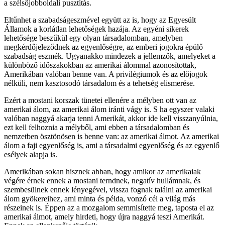
a szélsőjobboldali pusztítás.
Eltűnhet a szabadságeszmével együtt az is, hogy az Egyesült
Államok a korlátlan lehetőségek hazája. Az egyéni sikerek
lehetősége beszűkül egy olyan társadalomban, amelyben
megkérdőjeleződnek az egyenlőségre, az emberi jogokra épülő
szabadság eszmék. Ugyanakko mindezek a jellemzők, amelyeket a
különböző időszakokban az amerikai álommal azonosítottak,
Amerikában valóban benne van. A privilégiumok és az előjogok
nélküli, nem kasztosodó társadalom és a tehetség elismerése.
Ezért a mostani korszak tünetei ellenére a mélyben ott van az
amerikai álom, az amerikai álom iránti vágy is. S ha egyszer valaki
valóban naggyá akarja tenni Amerikát, akkor ide kell visszanyúlnia,
ezt kell felhoznia a mélyből, ami ebben a társadalomban és
nemzetben ösztönösen is benne van: az amerikai álmot. Az amerikai
álom a faji egyenlőség is, ami a társadalmi egyenlőség és az egyenlő
esélyek alapja is.
Amerikában sokan hisznek abban, hogy amikor az amerikaiak
végére érnek ennek a mostani terndnek, negatív hullámnak, és
szembesülnek ennek lényegével, vissza fognak találni az amerikai
álom gyökereihez, ami minta és példa, vonzó cél a világ más
részeinek is. Éppen az a mozgalom semmisítette meg, taposta el az
amerikai álmot, amely hirdeti, hogy újra naggyá teszi Amerikát.