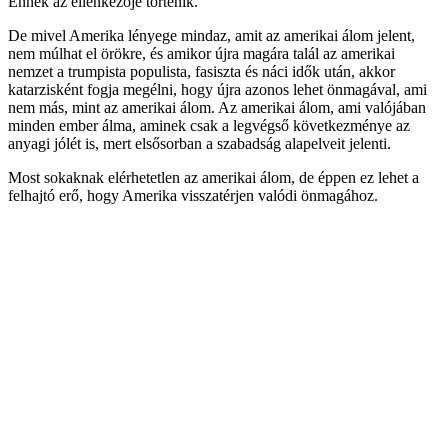
Ennek az ellenkezője történik.
De mivel Amerika lényege mindaz, amit az amerikai álom jelent,
nem múlhat el örökre, és amikor újra magára talál az amerikai
nemzet a trumpista populista, fasiszta és náci idők után, akkor
katarzisként fogja megélni, hogy újra azonos lehet önmagával, ami
nem más, mint az amerikai álom. Az amerikai álom, ami valójában
minden ember álma, aminek csak a legvégső következménye az
anyagi jólét is, mert elsősorban a szabadság alapelveit jelenti.
Most sokaknak elérhetetlen az amerikai álom, de éppen ez lehet a
felhajtó erő, hogy Amerika visszatérjen valódi önmagához.