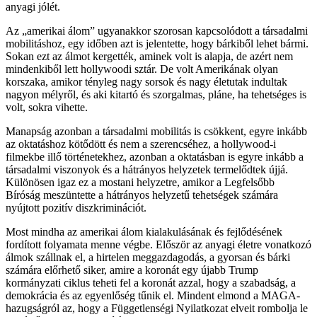
anyagi jólét.
Az „amerikai álom” ugyanakkor szorosan kapcsolódott a társadalmi
mobilitáshoz, egy időben azt is jelentette, hogy bárkiből lehet bármi.
Sokan ezt az álmot kergették, aminek volt is alapja, de azért nem
mindenkiből lett hollywoodi sztár. De volt Amerikának olyan
korszaka, amikor tényleg nagy sorsok és nagy életutak indultak
nagyon mélyről, és aki kitartó és szorgalmas, pláne, ha tehetséges is
volt, sokra vihette.
Manapság azonban a társadalmi mobilitás is csökkent, egyre inkább
az oktatáshoz kötődött és nem a szerencséhez, a hollywood-i
filmekbe illő történetekhez, azonban a oktatásban is egyre inkább a
társadalmi viszonyok és a hátrányos helyzetek termelődtek újjá.
Különösen igaz ez a mostani helyzetre, amikor a Legfelsőbb
Bíróság meszüntette a hátrányos helyzetű tehetségek számára
nyújtott pozitív diszkriminációt.
Most mindha az amerikai álom kialakulásának és fejlődésének
fordított folyamata menne végbe. Először az anyagi életre vonatkozó
álmok szállnak el, a hirtelen meggazdagodás, a gyorsan és bárki
számára előrhető siker, amire a koronát egy újabb Trump
kormányzati ciklus teheti fel a koronát azzal, hogy a szabadság, a
demokrácia és az egyenlőség tűnik el. Mindent elmond a MAGA-
hazugságról az, hogy a Függetlenségi Nyilatkozat elveit rombolja le