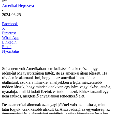
Írta:
Amerikai Népszava
-
2024-06-25
Facebook
X
Pinterest
WhatsApp
Linkedin
Email
Nyomtatás
Soha nem volt Amerikában sem kolbászból a kerítés, ahogy
időnként Magyarországon hitték, de az amerikai álom létezett. Ha
röviden le akarnánk írni, hogy mi az amerikai álom, akkor
utalhatunk azokra a filmekre, amelyekben a legtermészetesebb
módon látszik, hogy mindenkinek van egy háza vagy lakása, autója,
nyaralója, amit ki tudott fizetni, és tudott utazni. Ehhez társault egy
nem szűkös, megfelelő anyagiakkal rendelkező élet.
De az amerikai álomnak az anyagi jóléttel való azonosítása, mint
látni fogjuk, csak később alakult ki. A szabadság, az egyenlőség, az
önmegvalósítás, a társadalmi mobilitás, a siker következménye lett