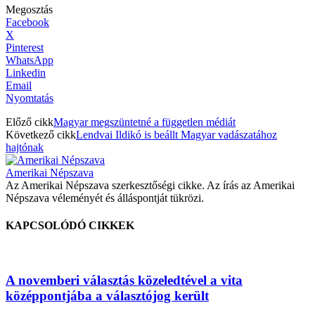
Megosztás
Facebook
X
Pinterest
WhatsApp
Linkedin
Email
Nyomtatás
Előző cikk
Magyar megszüntetné a független médiát
Következő cikk
Lendvai Ildikó is beállt Magyar vadászatához
hajtónak
Amerikai Népszava
Az Amerikai Népszava szerkesztőségi cikke. Az írás az Amerikai
Népszava véleményét és álláspontját tükrözi.
KAPCSOLÓDÓ CIKKEK
A novemberi választás közeledtével a vita
középpontjába a választójog került