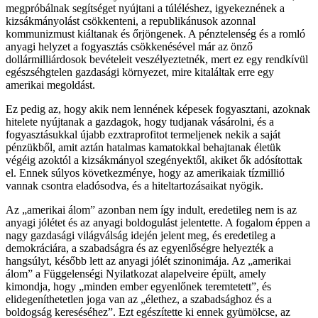
megpróbálnak segítséget nyújtani a túléléshez, igyekeznének a
kizsákmányolást csökkenteni, a republikánusok azonnal
kommunizmust kiáltanak és őrjöngenek. A pénztelenség és a romló
anyagi helyzet a fogyasztás csökkenésével már az önző
dollármilliárdosok bevételeit veszélyeztetnék, mert ez egy rendkívül
egészséhgtelen gazdasági környezet, mire kitaláltak erre egy
amerikai megoldást.
Ez pedig az, hogy akik nem lennének képesek fogyasztani, azoknak
hitelete nyújtanak a gazdagok, hogy tudjanak vásárolni, és a
fogyasztásukkal újabb ezxtraprofitot termeljenek nekik a saját
pénzükből, amit aztán hatalmas kamatokkal behajtanak életük
végéig azoktól a kizsákmányol szegényektől, akiket ők adósítottak
el. Ennek súlyos következménye, hogy az amerikaiak tízmillió
vannak csontra eladósodva, és a hiteltartozásaikat nyögik.
Az „amerikai álom” azonban nem így indult, eredetileg nem is az
anyagi jólétet és az anyagi boldogulást jelentette. A fogalom éppen a
nagy gazdasági világválság idején jelent meg, és eredetileg a
demokráciára, a szabadságra és az egyenlőségre helyezték a
hangsúlyt, később lett az anyagi jólét szinonimája. Az „amerikai
álom” a Függelenségi Nyilatkozat alapelveire épült, amely
kimondja, hogy „minden ember egyenlőnek teremtetett”, és
elidegeníthetetlen joga van az „élethez, a szabadsághoz és a
boldogság kereséséhez”. Ezt egészítette ki ennek gyümölcse, az