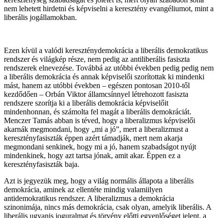
nem lehetett hirdetni és képviselni a keresztény evangéliumot, mint a
liberális jogállamokban.
Ezen kívül a valódi kereszténydemokrácia a liberális demokratikus
rendszer és világkép része, nem pedig az antiliberális fasiszta
rendszerek elnevezése. Továbbá az utóbbi években pedig pedig nem
a liberális demokrácia és annak képviselői szorítottak ki mindenki
mást, hanem az utóbbi években – egészen pontosan 2010-től
kezdődően – Orbán Viktor államcsínnyel létrehozott fasiszta
rendszere szorítja ki a liberális demokrácia képviselőit
mindenhonnan, és számolta fel magát a liberális demokráciát.
Menczer Tamás abban is téved, hogy a liberalizmus képviselői
akarnák megmondani, hogy „mi a jó”, mert a liberalizmust a
keresztényfasiszták éppen azért támadják, mert nem akarja
megmondani senkinek, hogy mi a jó, hanem szabadságot nyújt
mindenkinek, hogy azt tartsa jónak, amit akar. Éppen ez a
keresztényfasiszták baja.
Azt is jegyezük meg, hogy a világ normális állapota a liberális
demokrácia, aminek az ellentéte mindig valamiilyen
antidemokratikus rendszer. A liberalizmus a demokrácia
szinonimája, nincs más demokrácia, csak olyan, amelyik liberális. A
liberális ugyanis joguralmat és törvény előtti egyenlőséget jelent, a