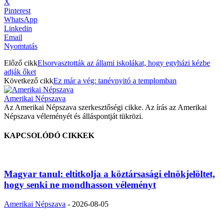
X
Pinterest
WhatsApp
Linkedin
Email
Nyomtatás
Előző cikk
Elsorvasztották az állami iskolákat, hogy egyházi kézbe
adják őket
Következő cikk
Ez már a vég: tanévnyitó a templomban
Amerikai Népszava
Az Amerikai Népszava szerkesztőségi cikke. Az írás az Amerikai
Népszava véleményét és álláspontját tükrözi.
KAPCSOLÓDÓ CIKKEK
Magyar tanul: eltitkolja a köztársasági elnökjelöltet,
hogy senki ne mondhasson véleményt
Amerikai Népszava
-
2026-08-05