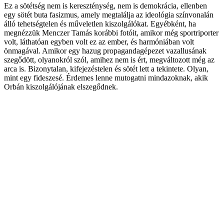
Ez a sötétség nem is kereszténység, nem is demokrácia, ellenben
egy sötét buta fasizmus, amely megtalálja az ideológia színvonalán
álló tehetségtelen és műveletlen kiszolgálókat. Egyébként, ha
megnézzük Menczer Tamás korábbi fotóit, amikor még sportriporter
volt, láthatóan egyben volt ez az ember, és harmóniában volt
önmagával. Amikor egy hazug propagandagépezet vazallusának
szegődött, olyanokról szól, amihez nem is ért, megváltozott még az
arca is. Bizonytalan, kifejezéstelen és sötét lett a tekintete. Olyan,
mint egy fideszesé. Érdemes lenne mutogatni mindazoknak, akik
Orbán kiszolgálójának elszegődnek.