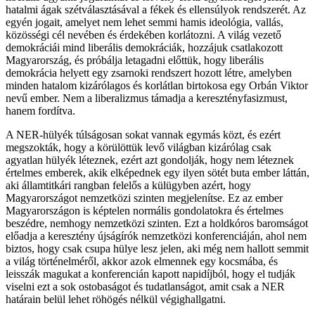
hatalmi ágak szétválasztásával a fékek és ellensúlyok rendszerét. Az
egyén jogait, amelyet nem lehet semmi hamis ideológia, vallás,
közösségi cél nevében és érdekében korlátozni. A világ vezető
demokráciái mind liberális demokráciák, hozzájuk csatlakozott
Magyarország, és próbálja letagadni előttük, hogy liberális
demokrácia helyett egy zsarnoki rendszert hozott létre, amelyben
minden hatalom kizárólagos és korlátlan birtokosa egy Orbán Viktor
nevű ember. Nem a liberalizmus támadja a keresztényfasizmust,
hanem fordítva.
A NER-hülyék túlságosan sokat vannak egymás közt, és ezért
megszokták, hogy a körülöttük levő világban kizárólag csak
agyatlan hülyék léteznek, ezért azt gondolják, hogy nem léteznek
értelmes emberek, akik elképednek egy ilyen sötét buta ember láttán,
aki államtitkári rangban felelős a külügyben azért, hogy
Magyarországot nemzetközi szinten megjelenítse. Ez az ember
Magyarországon is képtelen normális gondolatokra és értelmes
beszédre, nemhogy nemzetközi szinten. Ezt a holdkóros baromságot
előadja a keresztény újságírók nemzetközi konferenciáján, ahol nem
biztos, hogy csak csupa hülye lesz jelen, aki még nem hallott semmit
a világ történelméről, akkor azok elmennek egy kocsmába, és
leisszák magukat a konferencián kapott napidíjból, hogy el tudják
viselni ezt a sok ostobaságot és tudatlanságot, amit csak a NER
határain belül lehet röhögés nélkül végighallgatni.