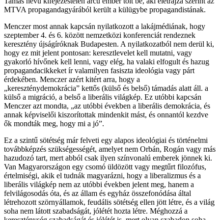
Tamás nevű kifejezéstelen arcú ember tölt be, aki életrajza szerint az
MTVA propagandagyárából került a külügybe propagandistának.
Menczer most annak kapcsán nyilatkozott a lakájmédiának, hogy
szeptember 4. és 6. között nemzetközi konferenciát rendeznek
keresztény újságíróknak Budapesten. A nyilatkozatból nem derül ki,
hogy ez mit jelent pontosan: keresztlevelet kell mutatni, vagy
gyakorló hívőnek kell lenni, vagy elég, ha valaki elfogult és hazug
propagandacikkeket ír valamilyen fasiszta ideológia vagy párt
érdekében. Menczer azért kitért arra, hogy a
„kereszténydemokrácia” kettős (külső és belső) támadás alatt áll. a
külső a migráció, a belső a liberális világkép. Ez utóbbi kapcsán
Menczer azt mondta, „az utóbbi években a liberális demokrácia, és
annak képviselői kiszorítottak mindenkit mást, és onnantól kezdve
ők mondták meg, hogy mi a jó”.
Ez a szintű sötétség már felveti egy alapos ideológiai és történelmi
továbbképzés szükségességét, amelyet nem Orbán, Rogán vagy más
hazudozó tart, mert abból csak ilyen színvonalú emberek jönnek ki.
Van Magyarországon egy csomó üldözött vagy megtűrt filozófus,
értelmiségi, akik el tudnák magyarázni, hogy a liberalizmus és a
liberális világkép nem az utóbbi években jelent meg, hanem a
felvilágosodás óta, és az állam és egyház összefonódása által
létrehozott szörnyállamok, feudális sötétség ellen jött létre, és a világ
soha nem látott szabadságát, jólétét hozta létre. Méghozzá a
kereszténység szabadságát és jólétét is, mert olyan szabadon soha