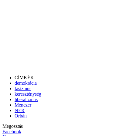
CÍMKÉK
demokrácia
fasizmus
kereszténység
liberalizmus
Menczer
NER
Orbán
Megosztás
Facebook