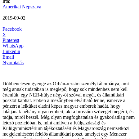
Írta:
Amerikai Népszava
-
2019-09-02
Facebook
X
Pinterest
WhatsApp
Linkedin
Email
Nyomtatás
Döbbenetesen gyenge az Orbán-rezsim személyi állománya, ami
még annak tudatában is meglepő, hogy sok mindenhez nem kell
érteniük, egy NER-hülye négy-öt szóval megél, és államtitkári
posztot kaphat. Ebben a mezőnyben elvárható lenne, ismerve a
pénzért a lelküket eladni képes magyar emberek hadát, hogy
találjanak néhány olyan embert, aki a brossúra szöveget megérti, és
tudja, miről beszél. Még olyan megfoghatatlan és gyakorlatilag nem
létező pozícióban is, mint amilyen a Külgazdasági és
Külügyminisztérium tájékoztatásért és Magyarország nemzetközi
megjelenítéséért felelős államtitkári poszt, amelyet egy Menczer