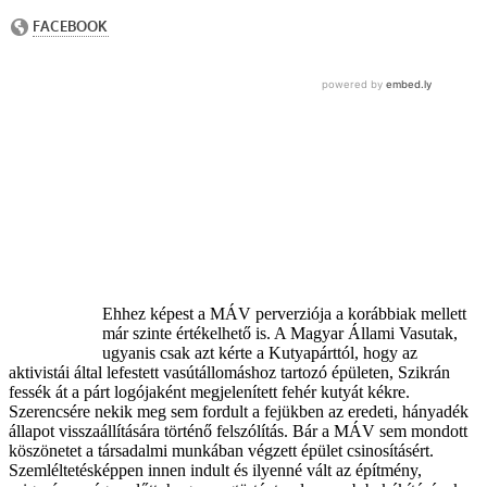
Ehhez képest a MÁV perverziója a korábbiak mellett
már szinte értékelhető is. A Magyar Állami Vasutak,
ugyanis csak azt kérte a Kutyapárttól, hogy az
aktivistái által lefestett vasútállomáshoz tartozó épületen, Szikrán
fessék át a párt logójaként megjelenített fehér kutyát kékre.
Szerencsére nekik meg sem fordult a fejükben az eredeti, hányadék
állapot visszaállítására történő felszólítás. Bár a MÁV sem mondott
köszönetet a társadalmi munkában végzett épület csinosításért.
Szemléltetésképpen innen indult és ilyenné vált az építmény,