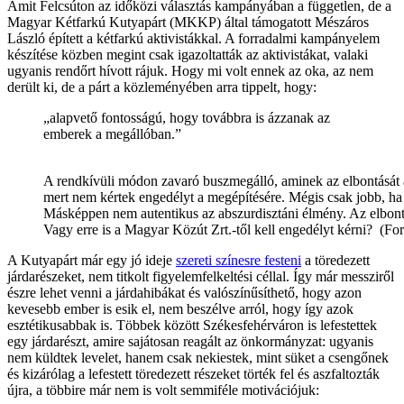
Amit Felcsúton az időközi választás kampányában a független, de a
Magyar Kétfarkú Kutyapárt (MKKP) által támogatott Mészáros
László épített a kétfarkú aktivistákkal. A forradalmi kampányelem
készítése közben megint csak igazoltatták az aktivistákat, valaki
ugyanis rendőrt hívott rájuk. Hogy mi volt ennek az oka, az nem
derült ki, de a párt a közleményében arra tippelt, hogy:
„alapvető fontosságú, hogy továbbra is ázzanak az
emberek a megállóban.”
A rendkívüli módon zavaró buszmegálló, aminek az elbontását a
mert nem kértek engedélyt a megépítésére. Mégis csak jobb, ha
Másképpen nem autentikus az abszurdisztáni élmény. Az elbontá
Vagy erre is a Magyar Közút Zrt.-től kell engedélyt kérni? (
A Kutyapárt már egy jó ideje
szereti színesre festeni
a töredezett
járdarészeket, nem titkolt figyelemfelkeltési céllal. Így már messziről
észre lehet venni a járdahibákat és valószínűsíthető, hogy azon
kevesebb ember is esik el, nem beszélve arról, hogy így azok
esztétikusabbak is. Többek között Székesfehérváron is lefestettek
egy járdarészt, amire sajátosan reagált az önkormányzat: ugyanis
nem küldtek levelet, hanem csak nekiestek, mint süket a csengőnek
és kizárólag a lefestett töredezett részeket törték fel és aszfaltozták
újra, a többire már nem is volt semmiféle motivációjuk: