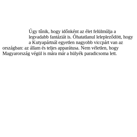
Úgy tűnik, hogy időnként az élet felülmúlja a
legvadabb fantáziát is. Óhatatlanul lelepleződött, hogy
a Kutyapártnál egyetlen nagyobb viccpárt van az
országban: az állam és teljes apparátusa. Nem véletlen, hogy
Magyarország végül is mára már a hülyék paradicsoma lett.