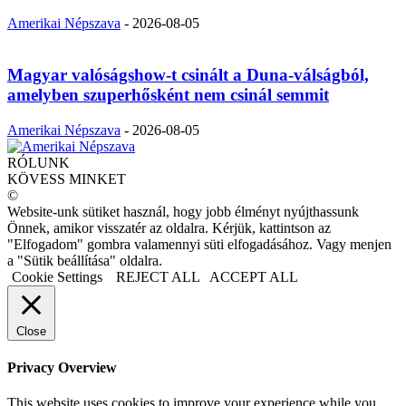
Amerikai Népszava
-
2026-08-05
Magyar valóságshow-t csinált a Duna-válságból,
amelyben szuperhősként nem csinál semmit
Amerikai Népszava
-
2026-08-05
RÓLUNK
KÖVESS MINKET
©
Website-unk sütiket használ, hogy jobb élményt nyújthassunk
Önnek, amikor visszatér az oldalra. Kérjük, kattintson az
"Elfogadom" gombra valamennyi süti elfogadásához. Vagy menjen
a "Sütik beállítása" oldalra.
Cookie Settings
REJECT ALL
ACCEPT ALL
Close
Privacy Overview
This website uses cookies to improve your experience while you