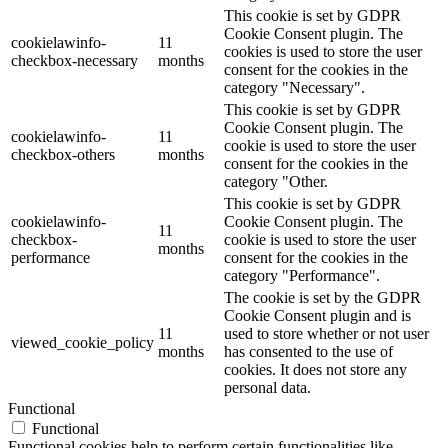
This cookie is set by GDPR
Cookie Consent plugin. The
cookielawinfo-
11
cookies is used to store the user
checkbox-necessary
months
consent for the cookies in the
category "Necessary".
This cookie is set by GDPR
Cookie Consent plugin. The
cookielawinfo-
11
cookie is used to store the user
checkbox-others
months
consent for the cookies in the
category "Other.
This cookie is set by GDPR
cookielawinfo-
Cookie Consent plugin. The
11
checkbox-
cookie is used to store the user
months
performance
consent for the cookies in the
category "Performance".
The cookie is set by the GDPR
Cookie Consent plugin and is
11
used to store whether or not user
viewed_cookie_policy
months
has consented to the use of
cookies. It does not store any
personal data.
Functional
Functional
Functional cookies help to perform certain functionalities like