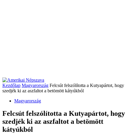
Kezdőlap
Magyarország
Felcsút felszólította a Kutyapártot, hogy
szedjék ki az aszfaltot a betömött kátyúkból
Magyarország
Felcsút felszólította a Kutyapártot, hogy
szedjék ki az aszfaltot a betömött
kátyúkból