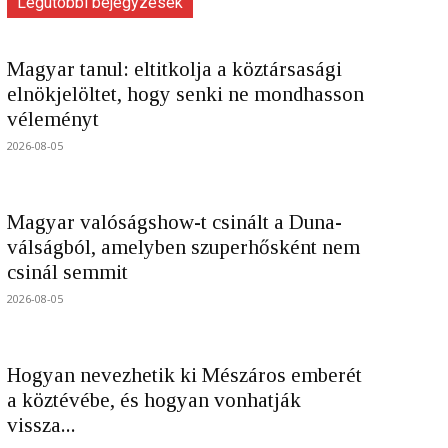
Legutóbbi bejegyzések
Magyar tanul: eltitkolja a köztársasági
elnökjelöltet, hogy senki ne mondhasson
véleményt
2026-08-05
Magyar valóságshow-t csinált a Duna-
válságból, amelyben szuperhősként nem
csinál semmit
2026-08-05
Hogyan nevezhetik ki Mészáros emberét
a köztévébe, és hogyan vonhatják
vissza...