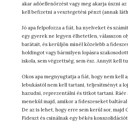
akar adóellenőrzést vagy meg akarja úszni a
kell befizetni a vesztegetési pénzt (annak lát
Jó apa felpofozza a fiát, ha nyelveket és szám
egy gyerek ne legyen élhetetlen, válasszon o
barátait, és kerüljön minél közelebb a fidesz
holdingot vagy bármilyen lopásra szakosodot
iskola, sem végzettség, sem ész. Annyit kell t
Okos apa megnyugtatja a fiát, hogy nem kell a
lebukástól nem kell tartani, teljesítményt a l
hazudni, reprezentálni és titkot tartani. Ráér
menekül majd, amikor a fideszeseket baltával 
De az is lehet, hogy erre sem kerül sor, majd
Fideszt és csinálnak egy békés konszolidáció