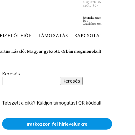
augusztus6,
csütörtök
Jelentkezzen
be /
Csatlakozzon
FIZETŐI FIÓK
TÁMOGATÁS
KAPCSOLAT
artus László: Magyar győzött, Orbán megmenekült
Keresés
Keresés
Tetszett a cikk? Küldjön támogatást QR kóddal!
Iratkozzon fel hírlevelünkre