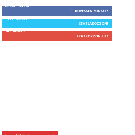
25,000
Követő
KÖVESSEN MINKET!
1,000
Követő
CSATLAKOZZON!
340
Követő
IRATKOZZON FEL!