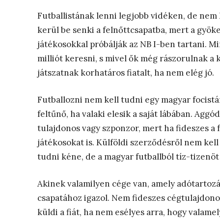
Futballistának lenni legjobb vidéken, de nem
kerül be senki a felnőttcsapatba, mert a gyök
játékosokkal próbálják az NB I-ben tartani. Mi
milliót keresni, s mivel ők még rászorulnak 
játszatnak korhatáros fiatalt, ha nem elég jó.
Futballozni nem kell tudni egy magyar focist
feltűnő, ha valaki elesik a saját lábában. Aggó
tulajdonos vagy szponzor, mert ha fideszes a 
játékosokat is. Külföldi szerződésről nem kell 
tudni kéne, de a magyar futballból tíz-tizenöt
Akinek valamilyen cége van, amely adótartozás
csapatához igazol. Nem fideszes cégtulajdono
küldi a fiát, ha nem esélyes arra, hogy valam