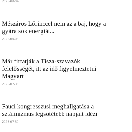
2026-08-04
Mészáros Lőrinccel nem az a baj, hogy a
gyára sok energiát...
2026-08-03
Már firtatják a Tisza-szavazók
felelősségét, itt az idő figyelmeztetni
Magyart
2026-07-31
Fauci kongresszusi meghallgatása a
sztálinizmus legsötétebb napjait idézi
2026-07-30