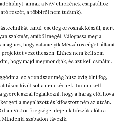
z adóhiányt, annak a NAV elnökének csapatához
ható részét, a többiről nem tudunk).
ítástechnikát tanul, esetleg orvosnak készül, mert
lyan szakmát, amiből megél. Válogassa meg a
es maghoz, hogy valamelyik Mészáros céget, állami
t projektet vezethessen. Ehhez nem kell sem
udni, hogy majd megmondják, és azt kell csinálni.
ggódnia, ez a rendszer még húsz évig élni fog,
ojalitáson kívül soha nem kérnek, tudnia kell
 a gyerek azzal foglalkozni, hogy a harag elől hova
kergeti a megalázott és kifosztott nép az utcán.
 Orbán Viktor öregsége idején kihúzzák alóla a
t. Mindenki szabadon távozik.