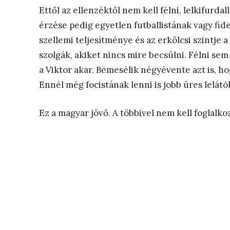
Ettől az ellenzéktől nem kell félni, lelkifurd
érzése pedig egyetlen futballistának vagy fid
szellemi teljesítménye és az erkölcsi szintje a 
szolgák, akiket nincs mire becsülni. Félni sem 
a Viktor akar. Bemesélik négyévente azt is, ho
Ennél még focistának lenni is jobb üres lelátó
Ez a magyar jövő. A többivel nem kell foglalkozn