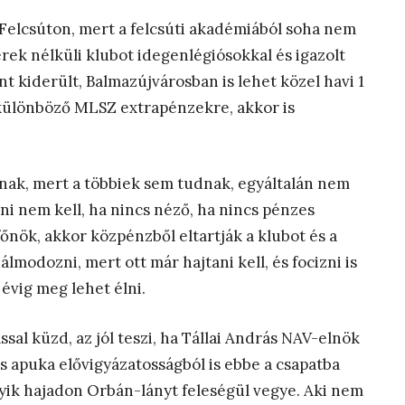
 Felcsúton, mert a felcsúti akadémiából soha nem
erek nélküli klubot idegenlégiósokkal és igazolt
nt kiderült, Balmazújvárosban is lehet közel havi 1
a különböző MLSZ extrapénzekre, akkor is
ának, mert a többiek sem tudnak, egyáltalán nem
dni nem kell, ha nincs néző, ha nincs pénzes
főnök, akkor közpénzből eltartják a klubot és a
álmodozni, mert ott már hajtani kell, és focizni is
 évig meg lehet élni.
sal küzd, az jól teszi, ha Tállai András NAV-elnök
s apuka elővigyázatosságból is ebbe a csapatba
elyik hajadon Orbán-lányt feleségül vegye. Aki nem