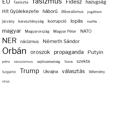
fasizmus
EU
Fidesz
hazugság
fasiszta
Hit Gyülekezete
háború
illiberalizmus
jogállam
lopás
korrupció
járvány
kereszténység
maffia
magyar
NATO
Magyarország
Magyar Péter
NER
Németh Sándor
nácizmus
Orbán
propaganda
oroszok
Putyin
szekta
pénz
rasszizmus
sajtószabadság
Soros
Trump
választás
Ukrajna
Szijjártó
Vélemény
vírus