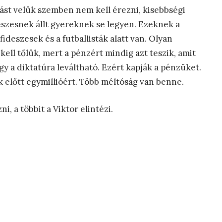
allást velük szemben nem kell érezni, kisebbségi
eszesnek állt gyereknek se legyen. Ezeknek a
fideszesek és a futballisták alatt van. Olyan
kell tőlük, mert a pénzért mindig azt teszik, amit
gy a diktatúra leváltható. Ezért kapják a pénzüket.
k előtt egymillióért. Több méltóság van benne.
i, a többit a Viktor elintézi.