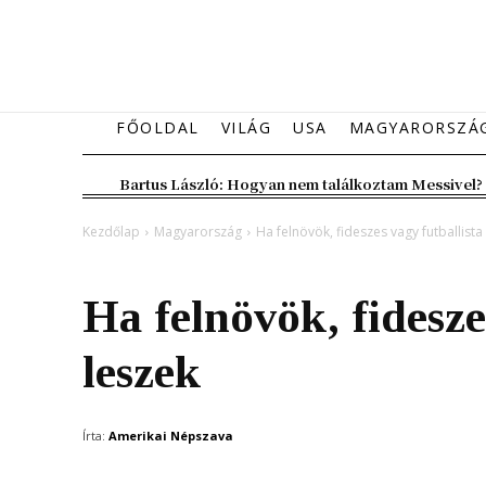
FŐOLDAL
VILÁG
USA
MAGYARORSZÁ
Bartus László: Hogyan nem találkoztam Messivel?
Kezdőlap
Magyarország
Ha felnövök, fideszes vagy futballista
Magyarország
Ha felnövök, fidesze
leszek
Írta:
Amerikai Népszava