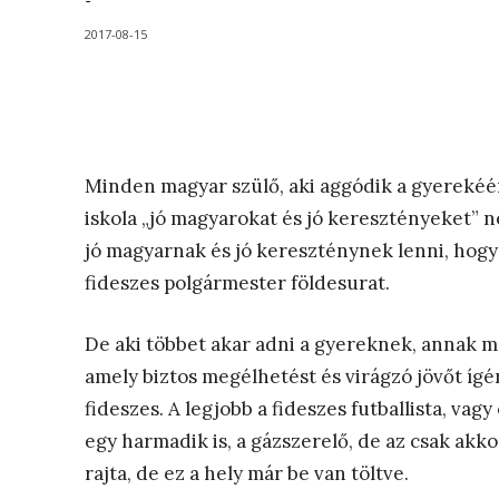
-
2017-08-15
Minden magyar szülő, aki aggódik a gyerekéért
iskola „jó magyarokat és jó keresztényeket” n
jó magyarnak és jó kereszténynek lenni, hogy
fideszes polgármester földesurat.
De aki többet akar adni a gyereknek, annak mu
amely biztos megélhetést és virágzó jövőt ígér 
fideszes. A legjobb a fideszes futballista, vagy
egy harmadik is, a gázszerelő, de az csak akk
rajta, de ez a hely már be van töltve.