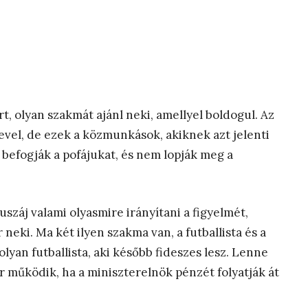
, olyan szakmát ajánl neki, amellyel boldogul. Az
evel, de ezek a közmunkások, akiknek azt jelenti
 befogják a pofájukat, és nem lopják meg a
száj valami olyasmire irányítani a figyelmét,
neki. Ma két ilyen szakma van, a futballista és a
 olyan futballista, aki később fideszes lesz. Lenne
or működik, ha a miniszterelnök pénzét folyatják át