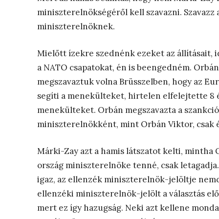
miniszterelnökségéről kell szavazni. Szavazz 
miniszterelnöknek.
Mielőtt ízekre szednénk ezeket az állításait
a NATO csapatokat, én is beengedném. Orbán f
megszavaztuk volna Brüsszelben, hogy az Eur
segíti a menekülteket, hirtelen elfelejtette 8
menekülteket. Orbán megszavazta a szankció
miniszterelnökként, mint Orbán Viktor, csak
Márki-Zay azt a hamis látszatot kelti, minth
ország miniszterelnöke tenné, csak letagadja
igaz, az ellenzék miniszterelnök-jelöltje ne
ellenzéki miniszterelnök-jelölt a választás el
mert ez így hazugság. Neki azt kellene mond