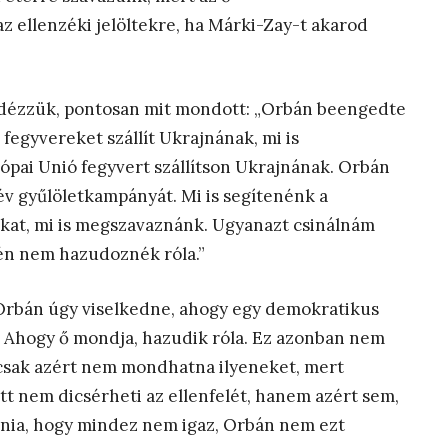
az ellenzéki jelöltekre, ha Márki-Zay-t akarod
, idézzük, pontosan mit mondott: „Orbán beengedte
egyvereket szállít Ukrajnának, mi is
ópai Unió fegyvert szállítson Ukrajnának. Orbán
 év gyűlöletkampányát. Mi is segítenénk a
kat, mi is megszavaznánk. Ugyanazt csinálnám
 én nem hazudoznék róla.”
a Orbán úgy viselkedne, ahogy egy demokratikus
. Ahogy ő mondja, hazudik róla. Ez azonban nem
mcsak azért nem mondhatna ilyeneket, mert
őtt nem dicsérheti az ellenfelét, hanem azért sem,
ania, hogy mindez nem igaz, Orbán nem ezt