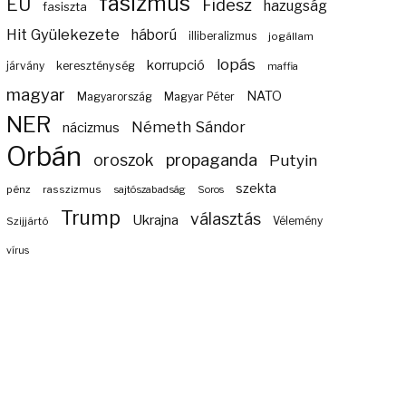
fasizmus
EU
Fidesz
hazugság
fasiszta
Hit Gyülekezete
háború
illiberalizmus
jogállam
lopás
korrupció
járvány
kereszténység
maffia
magyar
NATO
Magyarország
Magyar Péter
NER
Németh Sándor
nácizmus
Orbán
propaganda
oroszok
Putyin
szekta
pénz
rasszizmus
sajtószabadság
Soros
Trump
választás
Ukrajna
Szijjártó
Vélemény
vírus