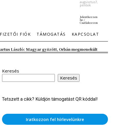
augusztus7,
péntek
Jelentkezzen
be /
Csatlakozzon
FIZETŐI FIÓK
TÁMOGATÁS
KAPCSOLAT
artus László: Magyar győzött, Orbán megmenekült
Keresés
Keresés
Tetszett a cikk? Küldjön támogatást QR kóddal!
Iratkozzon fel hírlevelünkre