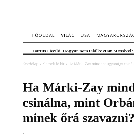
FŐOLDAL
VILÁG
USA
MAGYARORSZÁ
Bartus László: Hogyan nem találkoztam Messivel?
Kezdőlap
Kiemelt fő hír
Ha Márki-Zay mindent ugyanúgy csináln
Kiemelt fő hír
Magyarország
Ha Márki-Zay mind
csinálna, mint Orbá
minek őrá szavazni