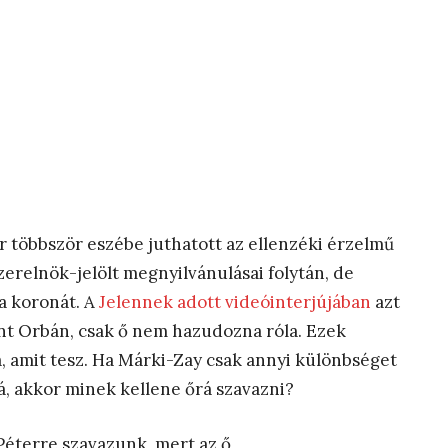
 többször eszébe juthatott az ellenzéki érzelmű
relnök-jelölt megnyilvánulásai folytán, de
 a koronát. A
Jelennek adott videóinterjújában
azt
t Orbán, csak ő nem hazudozna róla. Ezek
a, amit tesz. Ha Márki-Zay csak annyi különbséget
á, akkor minek kellene őrá szavazni?
Péterre szavazunk, mert az ő