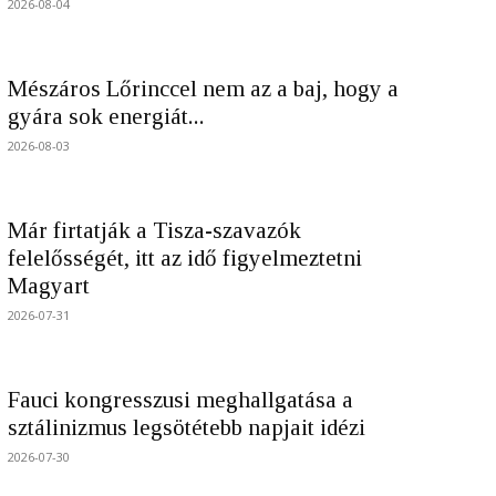
2026-08-04
Mészáros Lőrinccel nem az a baj, hogy a
gyára sok energiát...
2026-08-03
Már firtatják a Tisza-szavazók
felelősségét, itt az idő figyelmeztetni
Magyart
2026-07-31
Fauci kongresszusi meghallgatása a
sztálinizmus legsötétebb napjait idézi
2026-07-30