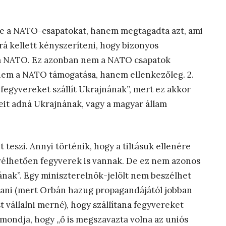
te a NATO-csapatokat, hanem megtagadta azt, ami
rá kellett kényszeríteni, hogy bizonyos
 a NATO. Ez azonban nem a NATO csapatok
nem a NATO támogatása, hanem ellenkezőleg. 2.
egyvereket szállít Ukrajnának”, mert ez akkor
reit adná Ukrajnának, vagy a magyar állam
 teszi. Annyi történik, hogy a tiltásuk ellenére
vélhetően fegyverek is vannak. De ez nem azonos
ának”. Egy miniszterelnök-jelölt nem beszélhet
dani (mert Orbán hazug propagandájától jobban
t vállalni merné), hogy szállítana fegyvereket
mondja, hogy „ő is megszavazta volna az uniós