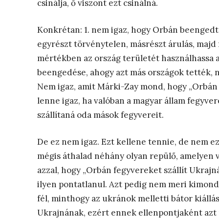
csinálja, ő viszont ezt csinálná.
Konkrétan: 1. nem igaz, hogy Orbán beenged
egyrészt törvénytelen, másrészt árulás, majd 
mértékben az ország területét használhassa
beengedése, ahogy azt más országok tették, 
Nem igaz, amit Márki-Zay mond, hogy „Orbán f
lenne igaz, ha valóban a magyar állam fegyve
szállítaná oda mások fegyvereit.
De ez nem igaz. Ezt kellene tennie, de nem ezt
mégis áthalad néhány olyan repülő, amelyen 
azzal, hogy „Orbán fegyvereket szállít Ukrajn
ilyen pontatlanul. Azt pedig nem meri kimon
fél, minthogy az ukránok melletti bátor kiállás
Ukrajnának, ezért ennek ellenpontjaként azt 