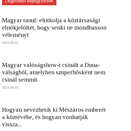
Legutóbbi bejegyzések
Magyar tanul: eltitkolja a köztársasági
elnökjelöltet, hogy senki ne mondhasson
véleményt
2026-08-05
Magyar valóságshow-t csinált a Duna-
válságból, amelyben szuperhősként nem
csinál semmit
2026-08-05
Hogyan nevezhetik ki Mészáros emberét
a köztévébe, és hogyan vonhatják
vissza...