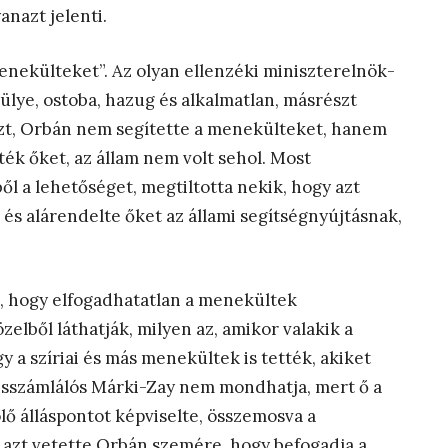
anazt jelenti.
menekülteket”. Az olyan ellenzéki miniszterelnök-
t hülye, ostoba, hazug és alkalmatlan, másrészt
zt, Orbán nem segítette a menekülteket, hanem
tték őket, az állam nem volt sehol. Most
ől a lehetőséget, megtiltotta nekik, hogy azt
 és alárendelte őket az állami segítségnyújtásnak,
a, hogy elfogadhatatlan a menekültek
lből láthatják, milyen az, amikor valakik a
 a szíriai és más menekültek is tették, akiket
nsszámlálós Márki-Zay nem mondhatja, mert ő a
 álláspontot képviselte, összemosva a
 azt vetette Orbán szemére, hogy befogadja a