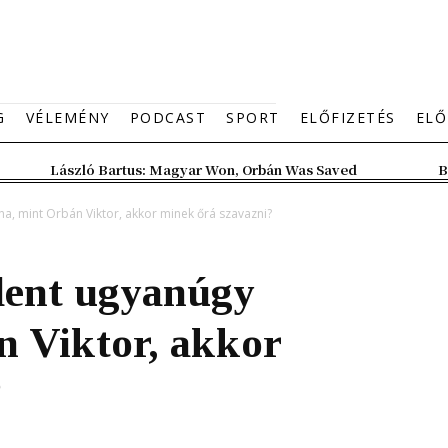
G
VÉLEMÉNY
PODCAST
SPORT
ELŐFIZETÉS
ELŐ
László Bartus: Magyar Won, Orbán Was Saved
B
a, mint Orbán Viktor, akkor minek őrá szavazni?
ent ugyanúgy
n Viktor, akkor
?