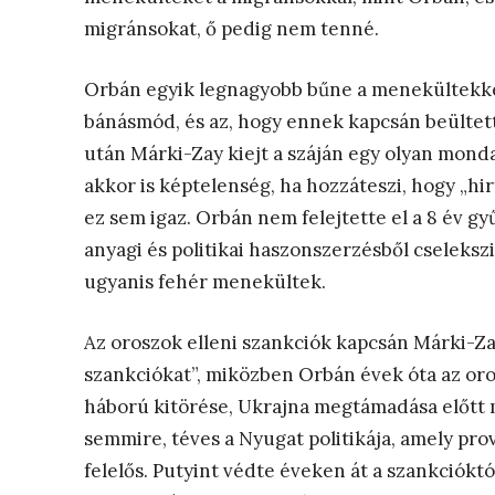
migránsokat, ő pedig nem tenné.
Orbán egyik legnagyobb bűne a menekültekke
bánásmód, és az, hogy ennek kapcsán beültet
után Márki-Zay kiejt a száján egy olyan monda
akkor is képtelenség, ha hozzáteszi, hogy „hir
ez sem igaz. Orbán nem felejtette el a 8 év 
anyagi és politikai haszonszerzésből cseleksz
ugyanis fehér menekültek.
Az oroszok elleni szankciók kapcsán Márki-Z
szankciókat”, miközben Orbán évek óta az oro
háború kitörése, Ukrajna megtámadása előtt
semmire, téves a Nyugat politikája, amely prov
felelős. Putyint védte éveken át a szankciókt