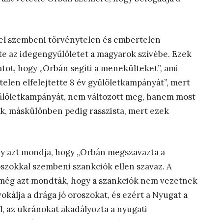
l szembeni törvénytelen és embertelen
te az idegengyűlöletet a magyarok szívébe. Ezek
tot, hogy „Orbán segíti a menekülteket”, ami
telen elfelejtette 8 év gyűlöletkampányát”, mert
gyűlöletkampányát, nem változott meg, hanem most
ik, máskülönben pedig rasszista, mert ezek
ay azt mondja, hogy „Orbán megszavazta a
szokkal szembeni szankciók ellen szavaz. A
 még azt mondták, hogy a szankciók nem vezetnek
okálja a drága jó oroszokat, és ezért a Nyugat a
ól, az ukránokat akadályozta a nyugati