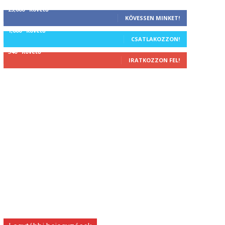
25,000
Követő
KÖVESSEN MINKET!
1,000
Követő
CSATLAKOZZON!
340
Követő
IRATKOZZON FEL!