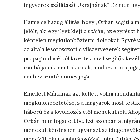
fegyverek szállítását Ukrajnának”. Ez nem ugy
Hamis és hazug állítás, hogy „Orbán segíti a 
jelölt, aki egy ilyet kiejt a száján, az egyrész
képtelen megkülönböztetni dolgokat. Egyrés
az általa lesorosozott civilszervezetek segíte
propagandacélból kivette a civil segítők kezéb
csinbáljanak, amit akarnak, amihez nincs joga,
amihez szintén nincs joga.
Emellett Márkinak azt kellett volna mondani
megkülönböztetése, s a magyarok most testköze
háború és a lövöldözés elől menekülnek. Ahogy
Orbán nem fogadott be. Ezt azonban a migrá
menekültkérdésben ugyanazt az idegengyűlölő
menekülteket a migránsokkal, mint Orbán, és