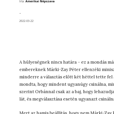
Írta:
Amerikai Népszava
-
2022-03-22
A hülyeségnek nincs határa – ez a mondás már
embereknek Márki-Zay Péter ellenzéki minisze
minderre a választás előtt két héttel tette fel
mondta, hogy mindent ugyanúgy csinálna, min
szerint Orbánnal csak az a baj, hogy lehazudj
lát, és megválasztása esetén ugyanazt csináln
Mert az hamis beállítás, hogy nem Márki-Zay 