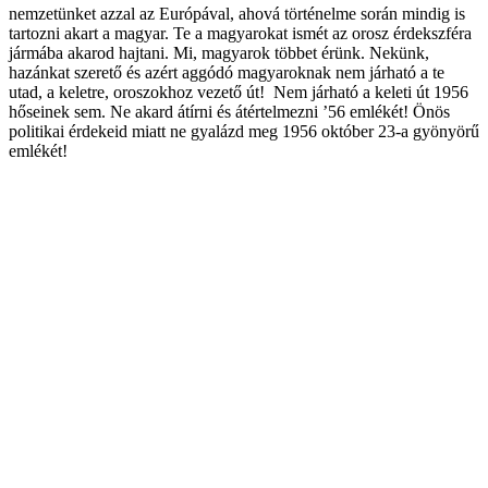
nemzetünket azzal az Európával, ahová történelme során mindig is
tartozni akart a magyar. Te a magyarokat ismét az orosz érdekszféra
jármába akarod hajtani. Mi, magyarok többet érünk. Nekünk,
hazánkat szerető és azért aggódó magyaroknak nem járható a te
utad, a keletre, oroszokhoz vezető út! Nem járható a keleti út 1956
hőseinek sem. Ne akard átírni és átértelmezni ’56 emlékét! Önös
politikai érdekeid miatt ne gyalázd meg 1956 október 23-a gyönyörű
emlékét!