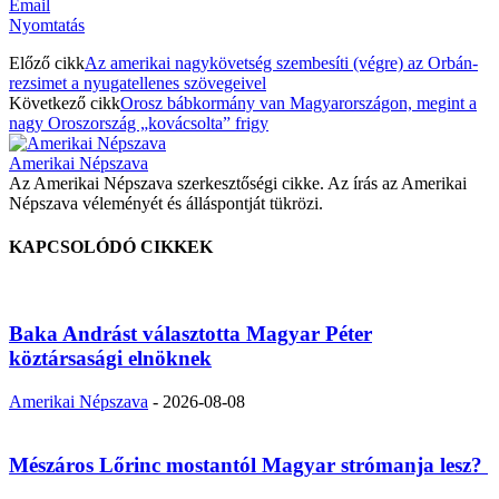
Email
Nyomtatás
Előző cikk
Az amerikai nagykövetség szembesíti (végre) az Orbán-
rezsimet a nyugatellenes szövegeivel
Következő cikk
Orosz bábkormány van Magyarországon, megint a
nagy Oroszország „kovácsolta” frigy
Amerikai Népszava
Az Amerikai Népszava szerkesztőségi cikke. Az írás az Amerikai
Népszava véleményét és álláspontját tükrözi.
KAPCSOLÓDÓ CIKKEK
Baka Andrást választotta Magyar Péter
köztársasági elnöknek
Amerikai Népszava
-
2026-08-08
Mészáros Lőrinc mostantól Magyar strómanja lesz?