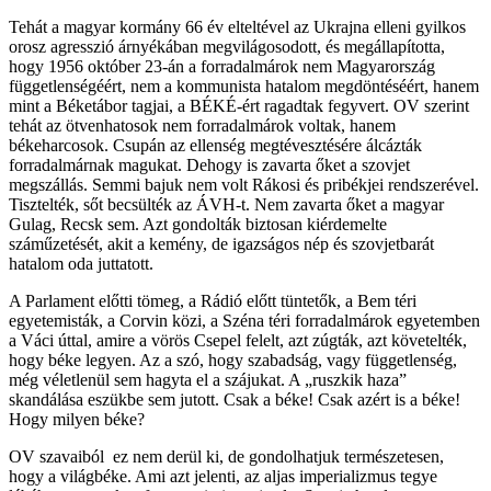
Tehát a magyar kormány 66 év elteltével az Ukrajna elleni gyilkos
orosz agresszió árnyékában megvilágosodott, és megállapította,
hogy 1956 október 23-án a forradalmárok nem Magyarország
függetlenségéért, nem a kommunista hatalom megdöntéséért, hanem
mint a Béketábor tagjai, a BÉKÉ-ért ragadtak fegyvert. OV szerint
tehát az ötvenhatosok nem forradalmárok voltak, hanem
békeharcosok. Csupán az ellenség megtévesztésére álcázták
forradalmárnak magukat. Dehogy is zavarta őket a szovjet
megszállás. Semmi bajuk nem volt Rákosi és pribékjei rendszerével.
Tisztelték, sőt becsülték az ÁVH-t. Nem zavarta őket a magyar
Gulag, Recsk sem. Azt gondolták biztosan kiérdemelte
száműzetését, akit a kemény, de igazságos nép és szovjetbarát
hatalom oda juttatott.
A Parlament előtti tömeg, a Rádió előtt tüntetők, a Bem téri
egyetemisták, a Corvin közi, a Széna téri forradalmárok egyetemben
a Váci úttal, amire a vörös Csepel felelt, azt zúgták, azt követelték,
hogy béke legyen. Az a szó, hogy szabadság, vagy függetlenség,
még véletlenül sem hagyta el a szájukat. A „ruszkik haza”
skandálása eszükbe sem jutott. Csak a béke! Csak azért is a béke!
Hogy milyen béke?
OV szavaiból ez nem derül ki, de gondolhatjuk természetesen,
hogy a világbéke. Ami azt jelenti, az aljas imperializmus tegye