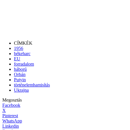
CÍMKÉK
1956
békeharc
EU
forradalom
háború
Orbán
Putyin
történelemhamisítás
Ukrajna
Megosztás
Facebook
X
Pinterest
WhatsApp
Linkedin