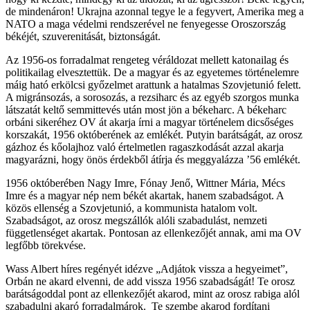
de mindenáron! Ukrajna azonnal tegye le a fegyvert, Amerika meg a
NATO a maga védelmi rendszerével ne fenyegesse Oroszország
békéjét, szuverenitását, biztonságát.
Az 1956-os forradalmat rengeteg véráldozat mellett katonailag és
politikailag elvesztettük. De a magyar és az egyetemes történelemre
máig ható erkölcsi győzelmet arattunk a hatalmas Szovjetunió felett.
A migránsozás, a sorosozás, a rezsiharc és az egyéb szorgos munka
látszatát keltő semmittevés után most jön a békeharc. A békeharc
orbáni sikeréhez OV át akarja írni a magyar történelem dicsőséges
korszakát, 1956 októberének az emlékét. Putyin barátságát, az orosz
gázhoz és kőolajhoz való értelmetlen ragaszkodását azzal akarja
magyarázni, hogy önös érdekből átírja és meggyalázza ’56 emlékét.
1956 októberében Nagy Imre, Fónay Jenő, Wittner Mária, Mécs
Imre és a magyar nép nem békét akartak, hanem szabadságot. A
közös ellenség a Szovjetunió, a kommunista hatalom volt.
Szabadságot, az orosz megszállók alóli szabadulást, nemzeti
függetlenséget akartak. Pontosan az ellenkezőjét annak, ami ma OV
legfőbb törekvése.
Wass Albert híres regényét idézve „Adjátok vissza a hegyeimet”,
Orbán ne akard elvenni, de add vissza 1956 szabadságát! Te orosz
barátságoddal pont az ellenkezőjét akarod, mint az orosz rabiga alól
szabadulni akaró forradalmárok. Te szembe akarod fordítani