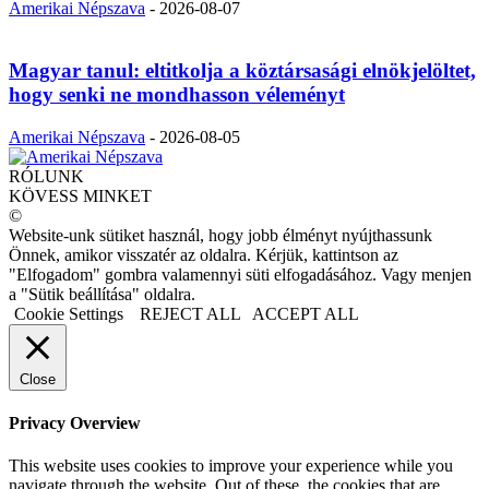
Amerikai Népszava
-
2026-08-07
Magyar tanul: eltitkolja a köztársasági elnökjelöltet,
hogy senki ne mondhasson véleményt
Amerikai Népszava
-
2026-08-05
RÓLUNK
KÖVESS MINKET
©
Website-unk sütiket használ, hogy jobb élményt nyújthassunk
Önnek, amikor visszatér az oldalra. Kérjük, kattintson az
"Elfogadom" gombra valamennyi süti elfogadásához. Vagy menjen
a "Sütik beállítása" oldalra.
Cookie Settings
REJECT ALL
ACCEPT ALL
Close
Privacy Overview
This website uses cookies to improve your experience while you
navigate through the website. Out of these, the cookies that are