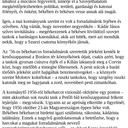
lábához a mocskos fegyvereit, ismerje el a Szovjethatalom
megkérdőjelezhetetlen politikai, területi, gazdasági és katonai
fölényét, és önként, békében és békésen vesse annak alá magát.
Igen, a mai kormányunk szerint ez volt a forradalmárok fejében és
szívében. Alig várták, hogy november negyedikén – Kádár János
szíves invitálására – megérkezzenek a békésen lövöldöző szovjet
tankok a barátságos katonákkal, akik azt hitték, mert azt mondták
nekik, hogy a Szuezi csatorna környékén járnak.
Az ’56-os békeharcos forradalmárok szeretetük jeleként kenték le
kenőszappannal a Boráros tér környékének útjait, csakis azért, hogy
a tankok gyorsan csúszva érjék el a Kilián laktanyát meg a Corvin
közt, hogy mielőbb a tömegbe lőhessenek. A pesti srácok a baráti
törődés jeleként azért hajigáltak benzinesüvegeket – a köznyelv
szerint Molotov koktélokat – a ruszki tankokra, hogy szegény ruszki
katonák meg ne fagyjanak a zord, novemberi pesti zimankóban.
A kormányfő 1956-ról békeharcot vizionáló okfejtése egy ponton –
mint akkoriban sok ruszki tank a Petőfi híd kenőszappannal felkent
lejáróján – megcsúszik. Ugyanis az az apróság elkerülte a figyelmét,
hogy 1956 október 23-án Magyarországon éppen béke volt.
Békében békeharcot hirdetni igazi sztálinista, rákosista, kádárista
találmány. Ennek a nagyívű gondolatsornak a betetőzése, hogy a
harcokat a magukat forradalmárnak nevező