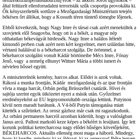
nemzetköziimperialistaburzsuj erők – az akkori Soros ügynökök –
által feltüzelt ellenforradalmi terroristák szűk csoportja provokálta ki.
Ők kényszerítették sortűzre a Mezőgazdasági Minisztérium tetején
békésen őrt állókat, hogy a Kossuth téren tüntető tömegbe lőjenek.
Ebből következik, hogy Nagy Imre és társai csak azért menekültek a
szovjetek elől Snagovba, hogy ott is a békét, a magyar nép
olthatatlan békevágyát hirdessék. Nagy Imre a halálos ítéletét
kimondó perben csak azért nem kért kegyelmet, mert szilárdan hitte,
vértanú halálával is a békeharcot szolgálja. De örömmel, a
békeharcot szolgálni vonult Kádár börtöneibe Mécs Imre, Fónay
Jenő, vagy a nemrég elhunyt Wittner Mária a többi ismert és
névtelen hőssel együtt.
A miniszterelnök kemény, harcos alkat. Elődei is azok voltak.
Rákosi a munka frontján, Kádár mezőgazdaság és az ipar frontján
vívta a maga harcát, Orbán pedig Brüsszellel csatázik. Hívei és
sajtója szerint egyik ütközetet nyeri a másik után. Győzelmei
eredményeként az EU legnyomorultabb országa lettünk. Putyinon
kívül nem maradt barátunk. A V4-ből Putyin támogatása miatt
kitették a szűrünket. Az orosz gázhoz már csak mi ragaszkodunk.
Az orbáni permanens harcról azonban kiderült, hogy a valóságban
Janus arcú. Pallost markoló keze képes a békéért is lesújtani. Így lett
korunk politikai ketrecharcosa nagy elődei hűséges követőjeként,
BÉKEHARCOS. Aktuális ellenség most maga a háború. Mindegy,
hogy ki kezdte, mindegy ki az áldozat, ki az agresszor! Béke legyen,