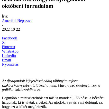
októberi forradalom
Írta:
Amerikai Népszava
-
2022-10-22
Facebook
X
Pinterest
WhatsApp
Linkedin
Email
Nyomtatás
Az újragondolt kifejezéssel eddig többnyire reform
szakácskönyvekben találkozhattunk. Mára a szó értelmet nyert a
politikai közbeszédben is.
Legutóbb a miniszterelnök azt találta mondani, ’56 hősei a békéért
harcoltak, ki is vívták a békét. Az utódok, vagyis a mi dolgunk az,
hogy ezt a békét megőrizzük.