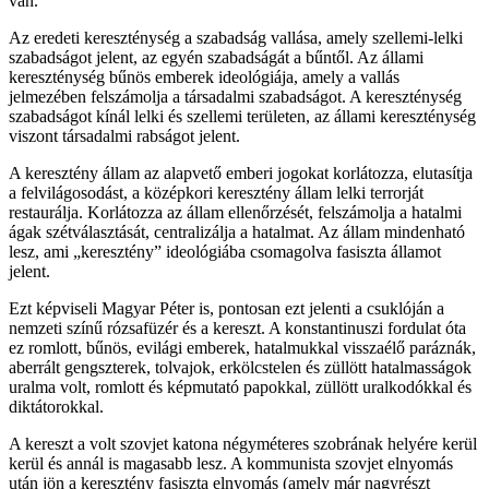
van.
Az eredeti kereszténység a szabadság vallása, amely szellemi-lelki
szabadságot jelent, az egyén szabadságát a bűntől. Az állami
kereszténység bűnös emberek ideológiája, amely a vallás
jelmezében felszámolja a társadalmi szabadságot. A kereszténység
szabadságot kínál lelki és szellemi területen, az állami kereszténység
viszont társadalmi rabságot jelent.
A keresztény állam az alapvető emberi jogokat korlátozza, elutasítja
a felvilágosodást, a középkori keresztény állam lelki terrorját
restaurálja. Korlátozza az állam ellenőrzését, felszámolja a hatalmi
ágak szétválasztását, centralizálja a hatalmat. Az állam mindenható
lesz, ami „keresztény” ideológiába csomagolva fasiszta államot
jelent.
Ezt képviseli Magyar Péter is, pontosan ezt jelenti a csuklóján a
nemzeti színű rózsafüzér és a kereszt. A konstantinuszi fordulat óta
ez romlott, bűnös, evilági emberek, hatalmukkal visszaélő paráznák,
aberrált gengszterek, tolvajok, erkölcstelen és züllött hatalmasságok
uralma volt, romlott és képmutató papokkal, züllött uralkodókkal és
diktátorokkal.
A kereszt a volt szovjet katona négyméteres szobrának helyére kerül
kerül és annál is magasabb lesz. A kommunista szovjet elnyomás
után jön a keresztény fasiszta elnyomás (amely már nagyrészt