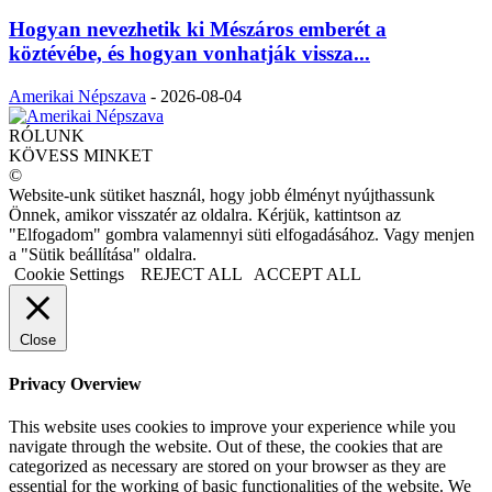
Hogyan nevezhetik ki Mészáros emberét a
köztévébe, és hogyan vonhatják vissza...
Amerikai Népszava
-
2026-08-04
RÓLUNK
KÖVESS MINKET
©
Website-unk sütiket használ, hogy jobb élményt nyújthassunk
Önnek, amikor visszatér az oldalra. Kérjük, kattintson az
"Elfogadom" gombra valamennyi süti elfogadásához. Vagy menjen
a "Sütik beállítása" oldalra.
Cookie Settings
REJECT ALL
ACCEPT ALL
Close
Privacy Overview
This website uses cookies to improve your experience while you
navigate through the website. Out of these, the cookies that are
categorized as necessary are stored on your browser as they are
essential for the working of basic functionalities of the website. We