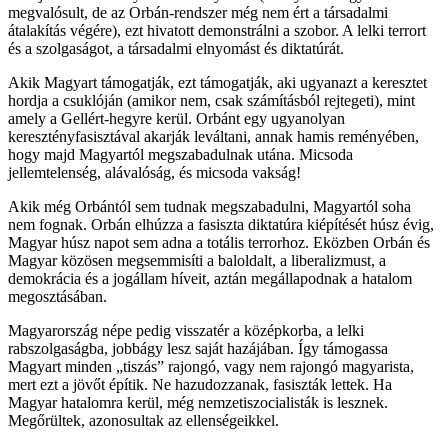
megvalósult, de az Orbán-rendszer még nem ért a társadalmi
átalakítás végére), ezt hivatott demonstrálni a szobor. A lelki terrort
és a szolgaságot, a társadalmi elnyomást és diktatúrát.
Akik Magyart támogatják, ezt támogatják, aki ugyanazt a keresztet
hordja a csuklóján (amikor nem, csak számításból rejtegeti), mint
amely a Gellért-hegyre kerül. Orbánt egy ugyanolyan
keresztényfasisztával akarják leváltani, annak hamis reményében,
hogy majd Magyartól megszabadulnak utána. Micsoda
jellemtelenség, alávalóság, és micsoda vakság!
Akik még Orbántól sem tudnak megszabadulni, Magyartól soha
nem fognak. Orbán elhúzza a fasiszta diktatúra kiépítését húsz évig,
Magyar húsz napot sem adna a totális terrorhoz. Eközben Orbán és
Magyar közösen megsemmisíti a baloldalt, a liberalizmust, a
demokrácia és a jogállam híveit, aztán megállapodnak a hatalom
megosztásában.
Magyarország népe pedig visszatér a középkorba, a lelki
rabszolgaságba, jobbágy lesz saját hazájában. Így támogassa
Magyart minden „tiszás” rajongó, vagy nem rajongó magyarista,
mert ezt a jövőt építik. Ne hazudozzanak, fasiszták lettek. Ha
Magyar hatalomra kerül, még nemzetiszocialisták is lesznek.
Megőrültek, azonosultak az ellenségeikkel.