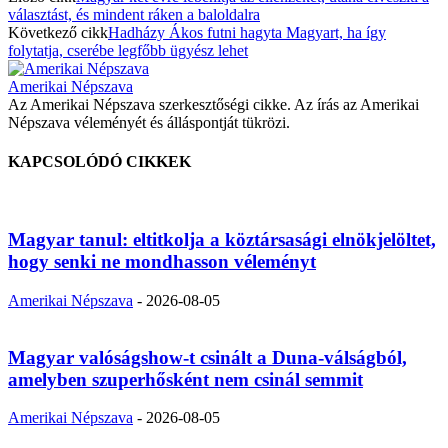
választást, és mindent ráken a baloldalra
Következő cikk
Hadházy Ákos futni hagyta Magyart, ha így
folytatja, cserébe legfőbb ügyész lehet
Amerikai Népszava
Az Amerikai Népszava szerkesztőségi cikke. Az írás az Amerikai
Népszava véleményét és álláspontját tükrözi.
KAPCSOLÓDÓ CIKKEK
Magyar tanul: eltitkolja a köztársasági elnökjelöltet,
hogy senki ne mondhasson véleményt
Amerikai Népszava
-
2026-08-05
Magyar valóságshow-t csinált a Duna-válságból,
amelyben szuperhősként nem csinál semmit
Amerikai Népszava
-
2026-08-05