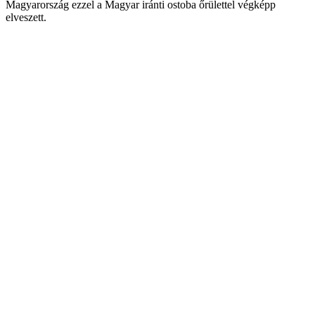
Magyarország ezzel a Magyar iránti ostoba őrülettel végképp
elveszett.