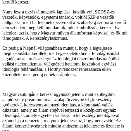
kerülő kereszt.
Nagy lesz a tiszás támogatók lapítása, köztük volt SZDSZ-es
vezetők, képviselők, egyetemi tanárok, volt MSZP-s vezetők
hallgatása, mert ha felemelik szavukat a Szabadság-szoborra kerülő
kereszt ellen, meg kell mondaniuk, mit szimbolizál a kereszt. Ez
leleplezi azt is, hogy Magyar milyen államformát képvisel, és ők mit
támogatnak. A keresztényfasizmust.
Ez pedig a Napnál világosabban mutatja, hogy a legteljeseb
meghasonlásba kerültek, mert egész életükben a felvilágosodást
tagadó, az állam és az egyház ideológiai összefonódására épülő
vallási nacionalizmus, világnézeti hatalom, középkori egyházi
ideológia feltámadása, a Horthy-rendszer reneszánsza ellen
küzdöttek, most pedig ennek csápolnak.
Magyar csuklóján a kereszt ugyanazt jelenti, mint az illegitim
alaptörvény preambuluma, az alaptörvénybe írt „keresztény
gyökerek”, keresztény-nemzeti identitás, a képmutató vallási
diktatúra, amely az állam erejével terjeszti a középkori egyház
ideológiáját, amely egyetlen vallással, a keresztény ideológiával
azonosítja a nemzetet, melynek jelentése az, hogy nem zsidó. Az
állami kereszténységnek mindig antiszemita jelentése és üzenete is