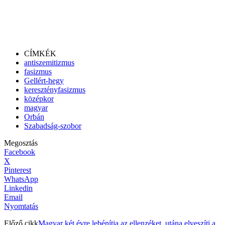
CÍMKÉK
antiszemitizmus
fasizmus
Gellért-hegy
keresztényfasizmus
középkor
magyar
Orbán
Szabadság-szobor
Megosztás
Facebook
X
Pinterest
WhatsApp
Linkedin
Email
Nyomtatás
Előző cikk
Magyar két évre lebénítja az ellenzéket, utána elveszíti a