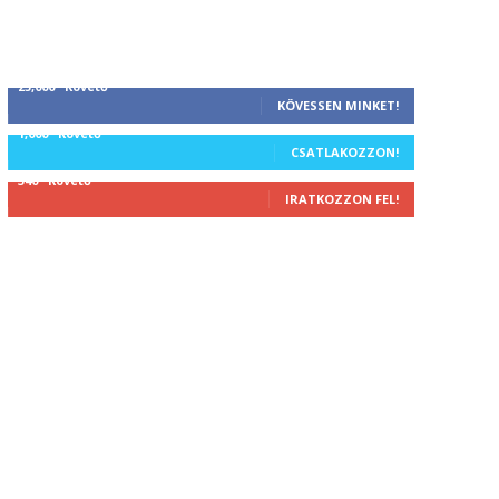
25,000
Követő
KÖVESSEN MINKET!
1,000
Követő
CSATLAKOZZON!
340
Követő
IRATKOZZON FEL!