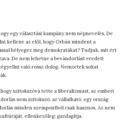
hogy egy választási kampány nem népnevelés. De
lni kellene az elől, hogy Orbán mindent a
ással bélyegez meg demokratákat? Tudjuk, mit ért
szava. De nem lehetne a bevándorlást eredeti
zégyellni való rossz dolog. Nemzetek sokat
ák.
ahogy szitokszóvá tette a liberalizmust, az emberi
ndorlás nem szitokszó, az vállalható, egy ország
ndorlás minden szempontból csak hasznos. Az nem
ultúráját, ellenkezőleg: gazdagítja.