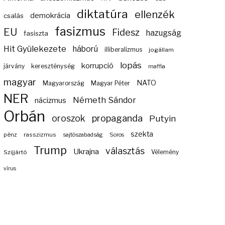
diktatúra
ellenzék
demokrácia
csalás
fasizmus
EU
Fidesz
hazugság
fasiszta
Hit Gyülekezete
háború
illiberalizmus
jogállam
lopás
korrupció
járvány
kereszténység
maffia
magyar
NATO
Magyarország
Magyar Péter
NER
Németh Sándor
nácizmus
Orbán
propaganda
oroszok
Putyin
szekta
pénz
rasszizmus
sajtószabadság
Soros
Trump
választás
Ukrajna
Szijjártó
Vélemény
vírus