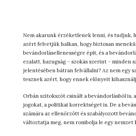
Nem akarunk érzéketlenek lenni, és tudjuk, 
azért felvetjük halkan, hogy biztosan menekü
bevándorlásellenességre épít, és a bevándorl
ezalatt, hazugság – szokás szerint – minden 
jelentésében bátran felvállalni? Az nem egy s
tesznek azért, hogy ennek előnyeit kihasználj
Orbán szitokszót csinált a bevándorlásból is, 
jogokat, a politikai korrektséget is. De a bevá
számára az ellenőrzött és szabályozott bevá
változtatja meg, nem rombolja le egy nemzet k