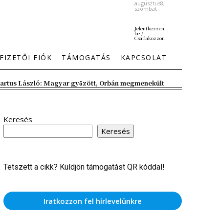
augusztus8,
szombat
Jelentkezzen
be /
Csatlakozzon
FIZETŐI FIÓK
TÁMOGATÁS
KAPCSOLAT
artus László: Magyar győzött, Orbán megmenekült
Keresés
Keresés
Tetszett a cikk? Küldjön támogatást QR kóddal!
Iratkozzon fel hírlevelünkre