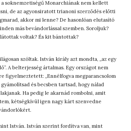
gy a soknemzetiségű Monarchiának nem kellett
ni, de az agyonsiratott trianoni szerződés előtti
egmarad, akkor mi lenne? De hasonlóan elutasító
 minden más bevándorlással szemben. Soroljuk?
látottak voltak? És kit bántottak?
ilágosan szóltak. István király azt mondta, „az egy
ő”. A belterjesség ártalmas. Egy országot nem
rre figyelmeztetett: „Ennélfogva megparancsolom
 gyámolítsad és becsben tartsad, hogy nálad
akjanak. Ha pedig le akarnád rombolni, amit
ttem, kétségkívül igen nagy kárt szenvedne
evándorlókért.
nt István. István szerint fordítva van, mint