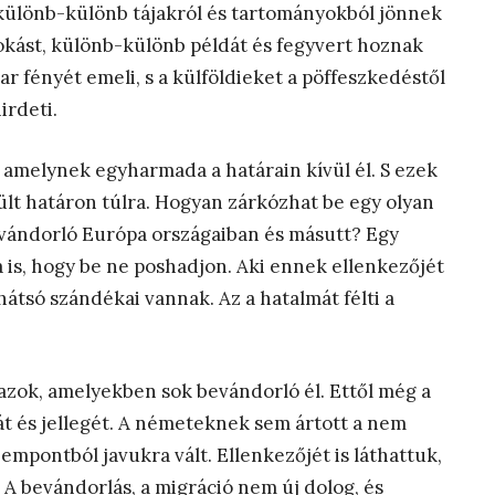
 különb-különb tájakról és tartományokból jönnek
okást, különb-különb példát és fegyvert hoznak
ar fényét emeli, s a külföldieket a pöffeszkedéstől
irdeti.
 amelynek egyharmada a határain kívül él. S ezek
lt határon túlra. Hogyan zárkózhat be egy olyan
vándorló Európa országaiban és másutt? Egy
 is, hogy be ne poshadjon. Aki ennek ellenkezőjét
k hátsó szándékai vannak. Az a hatalmát félti a
azok, amelyekben sok bevándorló él. Ettől még a
ját és jellegét. A németeknek sem ártott a nem
empontból javukra vált. Ellenkezőjét is láthattuk,
. A bevándorlás, a migráció nem új dolog, és