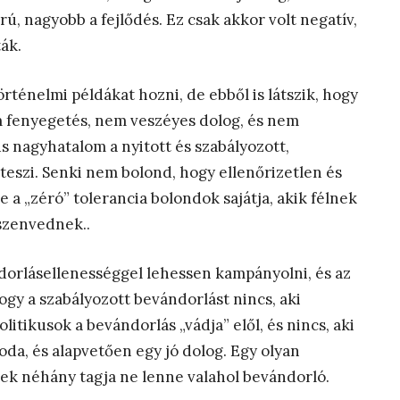
ú, nagyobb a fejlődés. Ez csak akkor volt negatív,
ák.
rténelmi példákat hozni, de ebből is látszik, hogy
 fenyegetés, nem veszéyes dolog, és nem
 nagyhatalom a nyitott és szabályozott,
teszi. Senki nem bolond, hogy ellenőrizetlen és
 a „zéró” tolerancia bolondok sajátja, akik félnek
szenvednek..
ndorlásellenességgel lehessen kampányolni, és az
gy a szabályozott bevándorlást nincs, aki
itikusok a bevándorlás „vádja” elől, és nincs, aki
da, és alapvetően egy jó dolog. Egy olyan
ynek néhány tagja ne lenne valahol bevándorló.