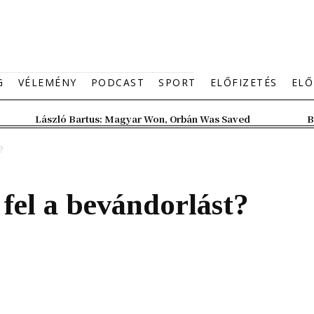
G
VÉLEMÉNY
PODCAST
SPORT
ELŐFIZETÉS
ELŐ
László Bartus: Magyar Won, Orbán Was Saved
B
?
 fel a bevándorlást?