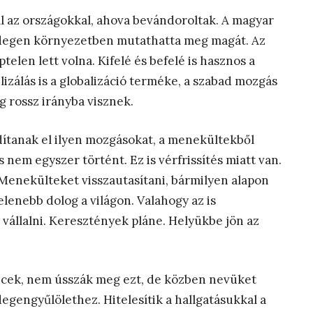
al az országokkal, ahova bevándoroltak. A magyar
 idegen környezetben mutathatta meg magát. Az
elen lett volna. Kifelé és befelé is hasznos a
lizálás is a globalizáció terméke, a szabad mozgás
 rossz irányba visznek.
dítanak el ilyen mozgásokat, a menekültekből
nem egyszer történt. Ez is vérfrissítés miatt van.
enekülteket visszautasítani, bármilyen alapon
lenebb dolog a világon. Valahogy az is
vállalni. Keresztények pláne. Helyükbe jön az
ncek, nem ússzák meg ezt, de közben nevüket
egengyűlölethez. Hitelesítik a hallgatásukkal a