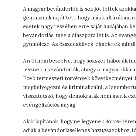
A magyar bevándorlók is sok jót tettek azokk
géniusznak is jót tett, hogy más kultúrában,
esetek nagy részében erre saját hazájában képt
bevándorlás, még a diaszpóra lét is. Az evangé
gyümölcse. Az összeesküvés-elméletek mindig
Arról nem beszélve, hogy sokszor háborúk in
lesznek a bevándorlók, ahogy a magyarokkal is 
Ezek természeti törvények következményei. M
megbélyegezni és kriminalizálni, a legemberte
visszatetsző, hogy demokraták nem merik ezt 
evéngélizációs anyag.
Akik lapítanak, hogy ne legyenek Soros-bére
adják a bevándorlásellenes hazugságokhoz, id