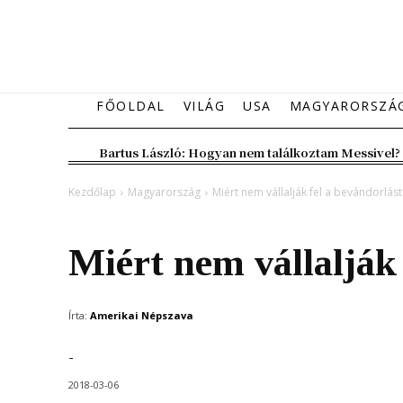
FŐOLDAL
VILÁG
USA
MAGYARORSZÁ
Bartus László: Hogyan nem találkoztam Messivel?
Kezdőlap
Magyarország
Miért nem vállalják fel a bevándorlást
Magyarország
Miért nem vállalják
Írta:
Amerikai Népszava
-
2018-03-06