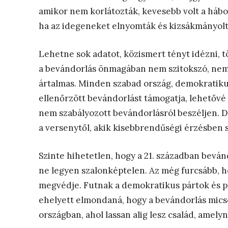
amikor nem korlátozták, kevesebb volt a hábor
ha az idegeneket elnyomták és kizsákmányolt
Lehetne sok adatot, közismert tényt idézni, tö
a bevándorlás önmagában nem szitokszó, nem
ártalmas. Minden szabad ország, demokratikus
ellenőrzött bevándorlást támogatja, lehetővé 
nem szabályozott bevándorlásról beszéljen. De
a versenytől, akik kisebbrendűségi érzésben 
Szinte hihetetlen, hogy a 21. században bevá
ne legyen szalonképtelen. Az még furcsább, ho
megvédje. Futnak a demokratikus pártok és pol
ehelyett elmondaná, hogy a bevándorlás micso
országban, ahol lassan alig lesz család, amel