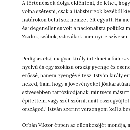
A történészek dolga eldönteni, de lehet, ho
volna szétesni, csak a Habsburgok kezéből kies
határokon belül sok nemzet élt együtt. Ha m
és idegenellenes volt a nacionalista politika
Zsidók, svábok, szlovákok, mennyire szívesen 
Pedig az első magyar király intelmei a fiához v
nyelvű és egy szokású ország gyenge és esend
erőssé, hanem gyengévé tesz. István király e
neked, fiam, hogy a jövevényeket jóakaratúan
szívesebben tartózkodjanak, mintsem másutt l
építettem, vagy szét szórni, amit összegyűjtö
országod.” István szerint versengeni kell a b
Orbán Viktor éppen az ellenkezőjét mondja, mi