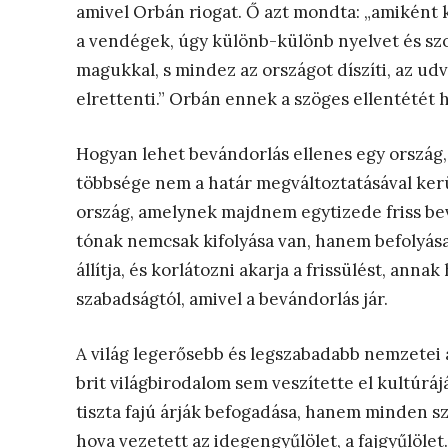
amivel Orbán riogat. Ő azt mondta: „amiként
a vendégek, úgy különb-különb nyelvet és sz
magukkal, s mindez az országot díszíti, az udv
elrettenti.” Orbán ennek a szöges ellentétét h
Hogyan lehet bevándorlás ellenes egy ország,
többsége nem a határ megváltoztatásával kerü
ország, amelynek majdnem egytizede friss be
tónak nemcsak kifolyása van, hanem befolyása
állítja, és korlátozni akarja a frissülést, anna
szabadságtól, amivel a bevándorlás jár.
A világ legerősebb és legszabadabb nemzetei 
brit világbirodalom sem veszítette el kultúrá
tiszta fajú árják befogadása, hanem minden sz
hova vezetett az idegengyűlölet, a fajgyűlölet