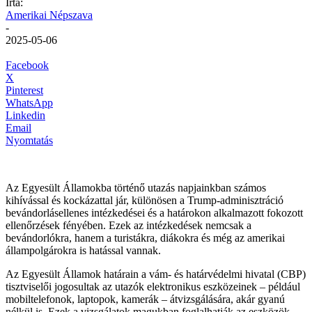
Írta:
Amerikai Népszava
-
2025-05-06
Facebook
X
Pinterest
WhatsApp
Linkedin
Email
Nyomtatás
Az Egyesült Államokba történő utazás napjainkban számos
kihívással és kockázattal jár, különösen a Trump-adminisztráció
bevándorlásellenes intézkedései és a határokon alkalmazott fokozott
ellenőrzések fényében.
Ezek az intézkedések nemcsak a
bevándorlókra, hanem a turistákra, diákokra és még az amerikai
állampolgárokra is hatással vannak.
Az Egyesült Államok határain a vám- és határvédelmi hivatal (CBP)
tisztviselői jogosultak az utazók elektronikus eszközeinek – például
mobiltelefonok, laptopok, kamerák – átvizsgálására, akár gyanú
nélkül is.
Ezek a vizsgálatok magukban foglalhatják az eszközök