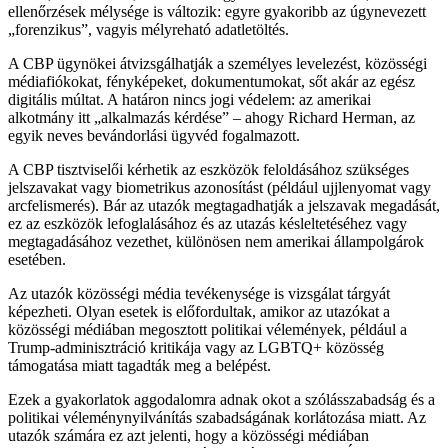
ellenőrzések mélysége is változik: egyre gyakoribb az úgynevezett
„forenzikus”, vagyis mélyreható adatletöltés.
A CBP ügynökei átvizsgálhatják a személyes levelezést, közösségi
médiafiókokat, fényképeket, dokumentumokat, sőt akár az egész
digitális múltat. A határon nincs jogi védelem: az amerikai
alkotmány itt „alkalmazás kérdése” – ahogy Richard Herman, az
egyik neves bevándorlási ügyvéd fogalmazott.
A CBP tisztviselői kérhetik az eszközök feloldásához szükséges
jelszavakat vagy biometrikus azonosítást (például ujjlenyomat vagy
arcfelismerés).
Bár az utazók megtagadhatják a jelszavak megadását,
ez az eszközök lefoglalásához és az utazás késleltetéséhez vagy
megtagadásához vezethet, különösen nem amerikai állampolgárok
esetében.
Az utazók közösségi média tevékenysége is vizsgálat tárgyát
képezheti.
Olyan esetek is előfordultak, amikor az utazókat a
közösségi médiában megosztott politikai vélemények, például a
Trump-adminisztráció kritikája vagy az LGBTQ+ közösség
támogatása miatt tagadták meg a belépést.
Ezek a gyakorlatok aggodalomra adnak okot a szólásszabadság és a
politikai véleménynyilvánítás szabadságának korlátozása miatt.
Az
utazók számára ez azt jelenti, hogy a közösségi médiában