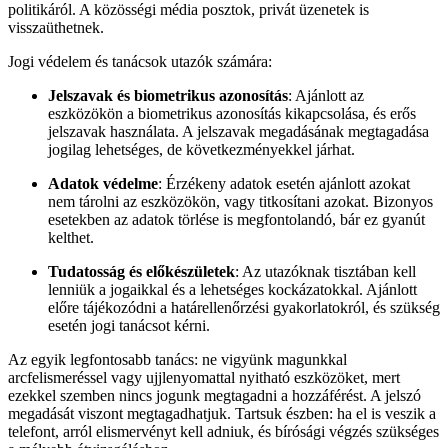
politikáról. A közösségi média posztok, privát üzenetek is
visszaüthetnek.
Jogi védelem és tanácsok utazók számára:
Jelszavak és biometrikus azonosítás
:
Ajánlott az
eszközökön a biometrikus azonosítás kikapcsolása, és erős
jelszavak használata.
A jelszavak megadásának megtagadása
jogilag lehetséges, de következményekkel járhat.
Adatok védelme
:
Érzékeny adatok esetén ajánlott azokat
nem tárolni az eszközökön, vagy titkosítani azokat.
Bizonyos
esetekben az adatok törlése is megfontolandó, bár ez gyanút
kelthet.
Tudatosság és előkészületek
:
Az utazóknak tisztában kell
lenniük a jogaikkal és a lehetséges kockázatokkal.
Ajánlott
előre tájékozódni a határellenőrzési gyakorlatokról, és szükség
esetén jogi tanácsot kérni.
Az egyik legfontosabb tanács: ne vigyünk magunkkal
arcfelismeréssel vagy ujjlenyomattal nyitható eszközöket, mert
ezekkel szemben nincs jogunk megtagadni a hozzáférést. A jelszó
megadását viszont megtagadhatjuk. Tartsuk észben: ha el is veszik a
telefont, arról elismervényt kell adniuk, és bírósági végzés szükséges