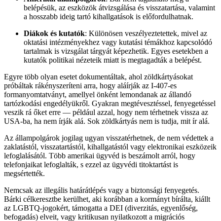
belépésük, az eszközök átvizsgálása és visszatartása, valamint
a hosszabb ideig tartó kihallgatások is előfordulhatnak.
Diákok és kutatók
:
Különösen veszélyeztetettek, mivel az
oktatási intézményekhez vagy kutatási témákhoz kapcsolódó
tartalmak is vizsgálat tárgyát képezhetik.
Egyes esetekben a
kutatók politikai nézeteik miatt is megtagadták a belépést.
Egyre több olyan esetet dokumentáltak, ahol zöldkártyásokat
próbáltak rákényszeríteni arra, hogy aláírják az I-407-es
formanyomtatványt, amellyel önként lemondanak az állandó
tartózkodási engedélyükről. Gyakran megtévesztéssel, fenyegetéssel
veszik rá őket erre — például azzal, hogy nem térhetnek vissza az
USA-ba, ha nem írják alá. Sok zöldkártyás nem is tudja, mit ír alá.
Az állampolgárok jogilag ugyan visszatérhetnek, de nem védettek a
zaklatástól, visszatartástól, kihallgatástól vagy elektronikai eszközeik
lefoglalásától. Több amerikai ügyvéd is beszámolt arról, hogy
telefonjaikat lefoglalták, s ezzel az ügyvédi titoktartást is
megsértették.
Nemcsak az illegális határátlépés vagy a biztonsági fenyegetés.
Bárki célkeresztbe kerülhet, aki korábban a kormányt bírálta, kiállt
az LGBTQ-jogokért, támogatta a DEI (diverzitás, egyenlőség,
befogadás) elveit, vagy kritikusan nyilatkozott a migrációs