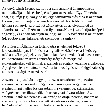
a mélyebb átvizsgáláshoz.
Az egyértelmű üzenet az, hogy a nem amerikai állampolgárok
minimalizálják a ki- és belépéssel járó utazásokat. Egy félreérthető
adat, egy régi jegy vagy poszt, egy adminisztrációs hiba is azonnali
kizárást, vízummegvonást eredményezhet. Aki több mint hat
hónapra elhagyja az országot zöldkártyával, az elveszítheti az
állandó státuszát. Ezért minden ilyen utazáshoz javasolt újra-belépési
engedély, és annak bizonyítása, hogy az USA továbbra is az otthona
(pl. adóbevallás, lakásbérleti szerződés, számlák).
Az Egyesült Államokba történő utazás jelenleg fokozott
kockázatokkal jár, különösen a digitális eszközök és a közösségi
média tevékenységek vizsgálata miatt.
Az utazóknak alaposan meg
kell fontolniuk az utazás szükségességét, és megfelelő
előkészületeket kell tenniük a személyes adataik védelme érdekében.
A jogi védelem korlátozott, ezért a tudatosság és az elővigyázatosság
kulcsfontosságú az utazás során.
A szabadság hazájában egy új korszak kezdődött: az „elszánt
visszautasítás” korszaka. Egyetlen állampolgár vagy utazó sem
érezheti magát teljes biztonságban, ha véleménye, származása,
világnézete nem illeszkedik a kormányzati elvárásokhoz. Az
amerikai határ ma nemcsak az ország földrajzi pereme, hanem az
alkotmányos jogok határa is lett. Az utazás szabadsága mára
feltételessé vált — és nem mindenki tér haza onnan, ahonnan