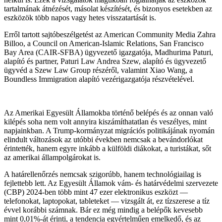
tartalmának átnézését, másolat készítését, és bizonyos esetekben az
eszközök több napos vagy hetes visszatartását is.
Erről tartott sajtóbeszélgetést az American Community Media Zahra
Billoo, a Council on American-Islamic Relations, San Francisco
Bay Area (CAIR-SFBA) ügyvezető igazgatója, Madhurima Paturi,
alapító és partner, Paturi Law Andrea Szew, alapító és ügyvezető
ügyvéd a Szew Law Group részéről, valamint Xiao Wang, a
Boundless Immigration alapító vezérigazgatója részvételével.
Az Amerikai Egyesült Államokba történő belépés és az onnan való
kilépés soha nem volt annyira kiszámíthatatlan és veszélyes, mint
napjainkban. A Trump-kormányzat migrációs politikájának nyomán
elindult változások az utóbbi években nemcsak a bevándorlókat
érintették, hanem egyre inkább a külföldi diákokat, a turistákat, sőt
az amerikai állampolgárokat is.
A határellenőrzés nemcsak szigorúbb, hanem technológiailag is
fejlettebb lett. Az Egyesült Államok vám- és határvédelmi szervezete
(CBP) 2024-ben több mint 47 ezer elektronikus eszközt —
telefonokat, laptopokat, tableteket — vizsgált át, ez tízszerese a tíz
évvel korábbi számnak. Bár ez még mindig a belépők kevesebb
mint 0,01%-át érinti, a tendencia egyértelműen emelkedő, és az