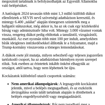
megosztott tartalmaik is befolyásolhatják az Egyesült Államokba
való belépésüket.
A hatóságok 2024 tavaszán több mint 1,3 millió külföldi diákot
ellenőriztek a SEVIS nevű szövetségi adatbázison keresztül, és
mintegy 6.400 „találat” alapján tömegesen szüntették meg a
hallgatói státuszokat, még akkor is, ha az ok csak egy közlekedési
bírság vagy adminisztratív hiba volt. Mintegy 3.000 vízumot vontak
vissza, rengeteg diákot pedig eltiltottak a tanulástól, vizsgázástól,
munkától. Az eset nyomán több mint 100 per indult, amelyekben
bírák ideiglenes intézkedésekkel állították le a folyamatot, majd a
Trump-kormány visszavonta a tömeges lemondatásokat.
A diákok esete jól mutatja, milyen sebezhető egy teljesen jogszerűen
tartózkodó csoport, ha az adatbázisban bármilyen nyom szerepel
róluk. Sok esetben az érintettek inkább önként elhagyták az
országot, attól tartva, hogy nem léphetnek be újra.
Kockázatok különböző utazói csoportok számára:
Nem amerikai állampolgárok
:
A legnagyobb kockázatot
jelentik, mivel a belépés megtagadható, és az eszközök
átvizsgálása során talált tartalmak alapján is dönthetnek a
belépés engedélyezéséről vagy megtagadásáról.
Amerikai állampolgárok
:
Bár nem tagadható meg a