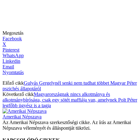
Megosztás
Facebook
X
Pinterest
WhatsApp
Linkedin
Email
Nyomtatás
Előző cikk
Gulyás Gergelynél senki nem tudhat többet Magyar Péter
pszichés állapotáról
Következő cikk
Magyarországnak nincs alkotmánya és
alkotmánybírósága, csak egy sötét maffiája van, amelynek Polt Péter
legfőbb ügyész is a tagja
Amerikai Népszava
Az Amerikai Népszava szerkesztőségi cikke. Az írás az Amerikai
Népszava véleményét és álláspontját tükrözi.