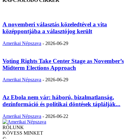
KAPCSOLÓDÓ CIKKEK
A novemberi választás közeledtével a vita
középpontjába a választójog került
Amerikai Népszava
-
2026-06-29
Voting Rights Take Center Stage as November’s
Midterm Elections Approach
Amerikai Népszava
-
2026-06-29
Az Ebola nem vár: háború, bizalmatlanság,
dezinformáció és politikai döntések táplálják...
Amerikai Népszava
-
2026-06-22
RÓLUNK
KÖVESS MINKET
©