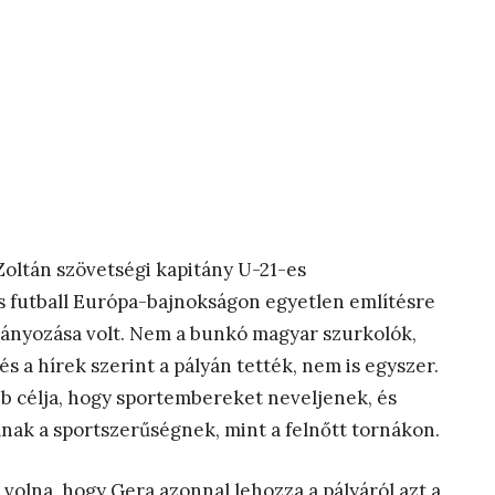
Zoltán szövetségi kapitány U-21-es
es futball Európa-bajnokságon egyetlen említésre
gányozása volt. Nem a bunkó magyar szurkolók,
s a hírek szerint a pályán tették, nem is egyszer.
b célja, hogy sportembereket neveljenek, és
anak a sportszerűségnek, mint a felnőtt tornákon.
 volna, hogy Gera azonnal lehozza a pályáról azt a