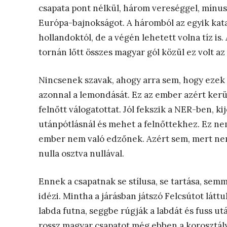
csapata pont nélkül, három vereséggel, mínus
Európa-bajnokságot. A háromból az egyik katasz
hollandoktól, de a végén lehetett volna tíz is.
tornán lőtt összes magyar gól közül ez volt az
Nincsenek szavak, ahogy arra sem, hogy ezek
azonnal a lemondását. Ez az ember azért kerü
felnőtt válogatottat. Jól fekszik a NER-ben, ki
utánpótlásnál és mehet a felnőttekhez. Ez nem
ember nem való edzőnek. Azért sem, mert nem n
nulla osztva nullával.
Ennek a csapatnak se stílusa, se tartása, semmi
idézi. Mintha a járásban játszó Felcsútot látt
labda futna, seggbe rúgják a labdát és fuss ut
rossz magyar csapatot még ebben a korosztál