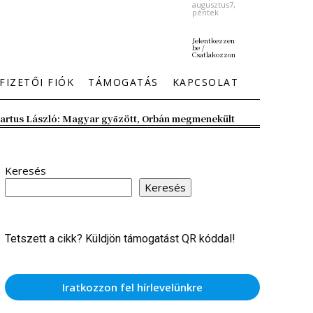
augusztus7,
péntek
Jelentkezzen
be /
Csatlakozzon
FIZETŐI FIÓK
TÁMOGATÁS
KAPCSOLAT
artus László: Magyar győzött, Orbán megmenekült
Keresés
Keresés
Tetszett a cikk? Küldjön támogatást QR kóddal!
Iratkozzon fel hírlevelünkre