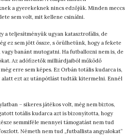
eknek a gyerekeknek nincs edzőjük. Minden meccs
ete sem volt, mit kellene csinálni.
gy a teljesítményük ugyan katasztrofális, de
g ez sem jött össze, s örülhetünk, hogy a fekete
vagy banánt mutogatni. Ha futballozni nem is, de
ókat. Az adófizetők milliárdjaiból működő
 még erre sem képes. Ez Orbán totális kudarca is,
év alatt ezt az utánpótlást tudták kitermelni. Ennél
ylatban – sikeres játékos volt, még nem biztos,
atott totális kudarca azt is bizonyította, hogy
lkésze semmiféle mennyei támogatást nem tud
foszlott. Németh nem tud „futballista angyalokat”