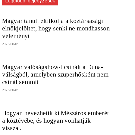
Legutóbbi bejegyzések
Magyar tanul: eltitkolja a köztársasági
elnökjelöltet, hogy senki ne mondhasson
véleményt
2026-08-05
Magyar valóságshow-t csinált a Duna-
válságból, amelyben szuperhősként nem
csinál semmit
2026-08-05
Hogyan nevezhetik ki Mészáros emberét
a köztévébe, és hogyan vonhatják
vissza...