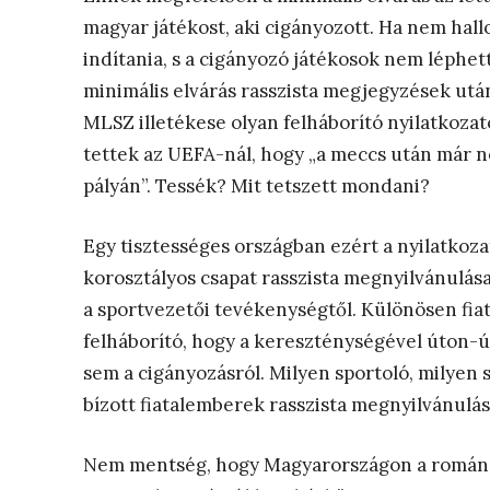
magyar játékost, aki cigányozott. Ha nem hallo
indítania, s a cigányozó játékosok nem léphe
minimális elvárás rasszista megjegyzések utá
MLSZ illetékese olyan felháborító nyilatkozat
tettek az UEFA-nál, hogy „a meccs után már n
pályán”. Tessék? Mit tetszett mondani?
Egy tisztességes országban ezért a nyilatkozat
korosztályos csapat rasszista megnyilvánulása 
a sportvezetői tevékenységtől. Különösen fiata
felháborító, hogy a kereszténységével úton-
sem a cigányozásról. Milyen sportoló, milyen 
bízott fiatalemberek rasszista megnyilvánulás
Nem mentség, hogy Magyarországon a románoka