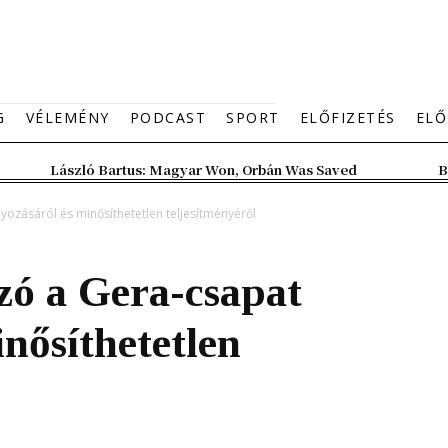
G
VÉLEMÉNY
PODCAST
SPORT
ELŐFIZETÉS
ELŐ
László Bartus: Magyar Won, Orbán Was Saved
B
yozásáról és minősíthetetlen teljesítményéről
zó a Gera-csapat
nősíthetetlen