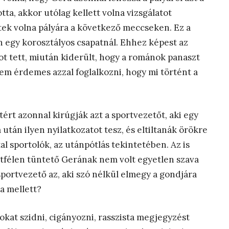
tta, akkor utólag kellett volna vizsgálatot
ttek volna pályára a következő meccseken. Ez a
n egy korosztályos csapatnál. Ehhez képest az
ot tett, miután kiderült, hogy a románok panaszt
em érdemes azzal foglalkozni, hogy mi történt a
ért azonnal kirúgják azt a sportvezetőt, aki egy
után ilyen nyilatkozatot tesz, és eltiltanák örökre
l sportolók, az utánpótlás tekintetében. Az is
útfélen tüntető Gerának nem volt egyetlen szava
sportvezető az, aki szó nélkül elmegy a gondjára
a mellett?
t szidni, cigányozni, rasszista megjegyzést