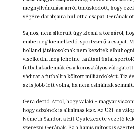
megnyilvánulása arról tanúskodott, hogy ez
végére darabjaira hullott a csapat. Gerának ötl
Sajnos, nem sikerült úgy kiesni a tornáról, ho
emberileg kiemelkedő, sportszerű a csapat. Mé
holland játékosoknak nem kezdtek elhuhogni 
viselkedni meg lehetne tanítani fiatal sportol
futballakadémiák és a korosztályos válogatott
vádirat a futballra költött milliárdokért. Tíz 
az is jobb lett volna, ha nem csinálnak semmit.
Gera dettó. Attól, hogy valaki – magyar viszon
hogy edzőnek is alkalmas lesz. Az U21-es válog
Németh Sándor, a Hit Gyülekezete vezető le
szerezni Gerának. Ez a hamis mítosz is szerte