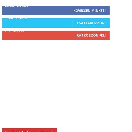
25,000
Követő
KÖVESSEN MINKET!
1,000
Követő
CSATLAKOZZON!
340
Követő
IRATKOZZON FEL!