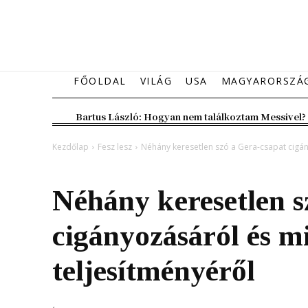
FŐOLDAL
VILÁG
USA
MAGYARORSZÁ
Bartus László: Hogyan nem találkoztam Messivel?
Kezdőlap
Fesz lesz
Néhány keresetlen szó a Gera-csapat cigán
Fesz lesz
Kiemelt fő hír
Magyarország
Néhány keresetlen s
cigányozásáról és mi
teljesítményéről