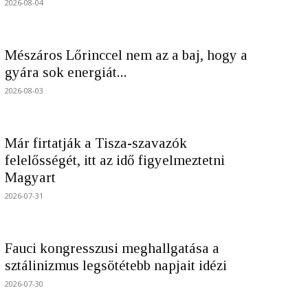
2026-08-04
Mészáros Lőrinccel nem az a baj, hogy a
gyára sok energiát...
2026-08-03
Már firtatják a Tisza-szavazók
felelősségét, itt az idő figyelmeztetni
Magyart
2026-07-31
Fauci kongresszusi meghallgatása a
sztálinizmus legsötétebb napjait idézi
2026-07-30