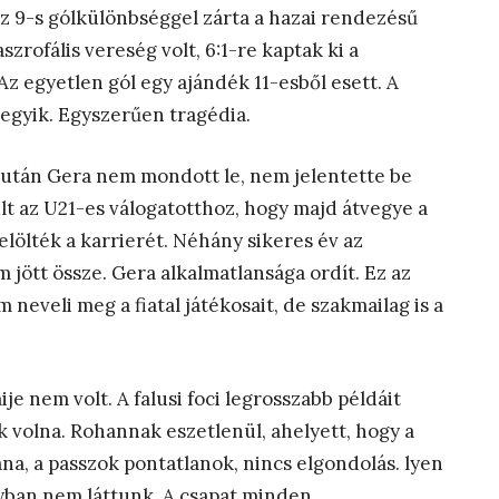
z 9-s gólkülönbséggel zárta a hazai rendezésű
rofális vereség volt, 6:1-re kaptak ki a
 Az egyetlen gól egy ajándék 11-esből esett. A
 egyik. Egyszerűen tragédia.
 után Gera nem mondott le, nem jelentette be
lt az U21-es válogatotthoz, hogy majd átvegye a
jelölték a karrierét. Néhány sikeres év az
 jött össze. Gera alkalmatlansága ordít. Ez az
eveli meg a fiatal játékosait, de szakmailag is a
je nem volt. A falusi foci legrosszabb példáit
uk volna. Rohannak eszetlenül, ahelyett, hogy a
ána, a passzok pontatlanok, nincs elgondolás. lyen
yban nem láttunk. A csapat minden