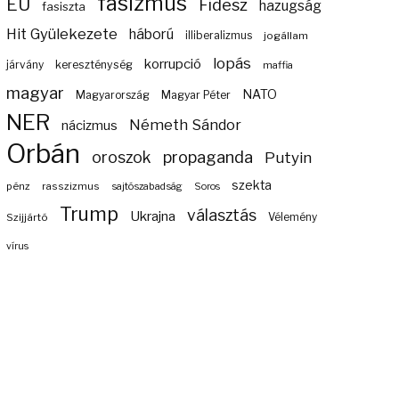
fasizmus
EU
Fidesz
hazugság
fasiszta
Hit Gyülekezete
háború
illiberalizmus
jogállam
lopás
korrupció
járvány
kereszténység
maffia
magyar
NATO
Magyarország
Magyar Péter
NER
Németh Sándor
nácizmus
Orbán
propaganda
oroszok
Putyin
szekta
pénz
rasszizmus
sajtószabadság
Soros
Trump
választás
Ukrajna
Szijjártó
Vélemény
vírus