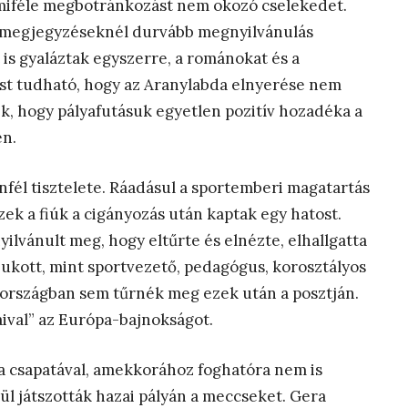
mmiféle megbotránkozást nem okozó cselekedet.
tó megjegyzéseknél durvább megnyilvánulás
 is gyaláztak egyszerre, a románokat és a
most tudható, hogy az Aranylabda elnyerése nem
k, hogy pályafutásuk egyetlen pozitív hozadéka a
en.
fél tisztelete. Ráadásul a sportemberi magatartás
zek a fiúk a cigányozás után kaptak egy hatost.
ilvánult meg, hogy eltűrte és elnézte, elhallgatta
ukott, mint sportvezető, pedagógus, korosztályos
t országban sem tűrnék meg ezek után a posztján.
aival” az Európa-bajnokságot.
 a csapatával, amekkorához foghatóra nem is
l játszották hazai pályán a meccseket. Gera