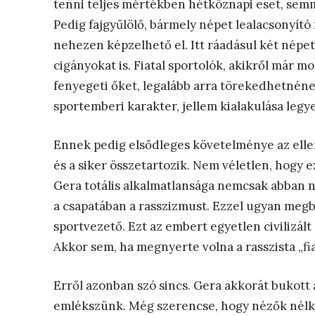
tenni teljes mértékben hétköznapi eset, se
Pedig fajgyűlölő, bármely népet lealacsonyí
nehezen képzelhető el. Itt ráadásul két népet
cigányokat is. Fiatal sportolók, akikről már 
fenyegeti őket, legalább arra törekedhetnéne
sportemberi karakter, jellem kialakulása legy
Ennek pedig elsődleges követelménye az ellen
és a siker összetartozik. Nem véletlen, hogy e
Gera totális alkalmatlansága nemcsak abban ny
a csapatában a rasszizmust. Ezzel ugyan megb
sportvezető. Ezt az embert egyetlen civilizál
Akkor sem, ha megnyerte volna a rasszista „fi
Erről azonban szó sincs. Gera akkorát bukott
emlékszünk. Még szerencse, hogy nézők nélkü