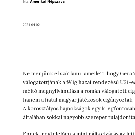
Írta:
Amerikai Népszava
-
2021-04-02
Ne menjünk el szótlanul amellett, hogy Gera 
válogatottjának a félig hazai rendezésű U21-
méltó megnyilvánulása a román válogatott ci
hanem a fiatal magyar játékosok cigányoztak, é
A korosztályos bajnokságok egyik legfontosab
általában sokkal nagyobb szerepet tulajdonít
Ennek megfelelően a minimális elvárás az lett