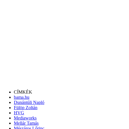
CÍMKÉK
bama.hu
Dunántúli Napló
Fülöp Zoltán
HVG
Mediaworks
Mellár Tamás
Mészáros Lőrinc