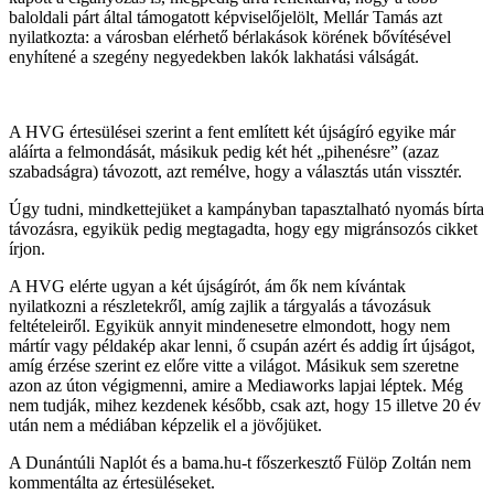
baloldali párt által támogatott képviselőjelölt, Mellár Tamás azt
nyilatkozta: a városban elérhető bérlakások körének bővítésével
enyhítené a szegény negyedekben lakók lakhatási válságát.
A HVG értesülései szerint a fent említett két újságíró egyike már
aláírta a felmondását, másikuk pedig két hét „pihenésre” (azaz
szabadságra) távozott, azt remélve, hogy a választás után vissztér.
Úgy tudni, mindkettejüket a kampányban tapasztalható nyomás bírta
távozásra, egyikük pedig megtagadta, hogy egy migránsozós cikket
írjon.
A HVG elérte ugyan a két újságírót, ám ők nem kívántak
nyilatkozni a részletekről, amíg zajlik a tárgyalás a távozásuk
feltételeiről. Egyikük annyit mindenesetre elmondott, hogy nem
mártír vagy példakép akar lenni, ő csupán azért és addig írt újságot,
amíg érzése szerint ez előre vitte a világot. Másikuk sem szeretne
azon az úton végigmenni, amire a Mediaworks lapjai léptek. Még
nem tudják, mihez kezdenek később, csak azt, hogy 15 illetve 20 év
után nem a médiában képzelik el a jövőjüket.
A Dunántúli Naplót és a bama.hu-t főszerkesztő Fülöp Zoltán nem
kommentálta az értesüléseket.