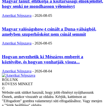
Magyar tanul: eltitkolja a köztársasági elnökjelöltet,
hogy senki ne mondhasson véleményt
Amerikai Népszava
-
2026-08-05
Magyar valóságshow-t csinált a Duna-válságból,
amelyben szuperhősként nem csinál semmit
Amerikai Népszava
-
2026-08-05
Hogyan nevezhetik ki Mészáros emberét a
köztévébe, és hogyan vonhatják vissza...
Amerikai Népszava
-
2026-08-04
RÓLUNK
KÖVESS MINKET
©
Website-unk sütiket használ, hogy jobb élményt nyújthassunk
Önnek, amikor visszatér az oldalra. Kérjük, kattintson az
"Elfogadom" gombra valamennyi süti elfogadásához. Vagy menjen
a "Sütik beállítása" oldalra.