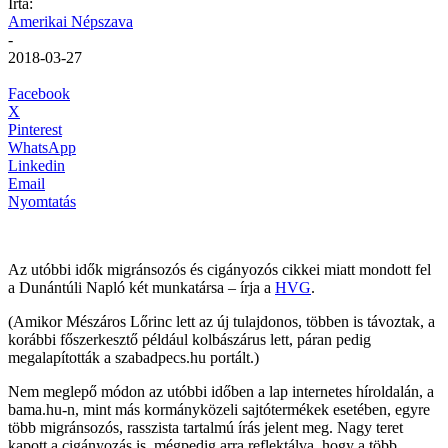
Írta:
Amerikai Népszava
-
2018-03-27
Facebook
X
Pinterest
WhatsApp
Linkedin
Email
Nyomtatás
Az utóbbi idők migránsozós és cigányozós cikkei miatt mondott fel
a Dunántúli Napló két munkatársa – írja a
HVG
.
(Amikor Mészáros Lőrinc lett az új tulajdonos, többen is távoztak, a
korábbi főszerkesztő például kolbászárus lett, páran pedig
megalapították a szabadpecs.hu portált.)
Nem meglepő módon az utóbbi időben a lap internetes híroldalán, a
bama.hu-n, mint más kormányközeli sajtótermékek esetében, egyre
több migránsozós, rasszista tartalmú írás jelent meg. Nagy teret
kapott a cigányozás is, mégpedig arra reflektálva, hogy a több