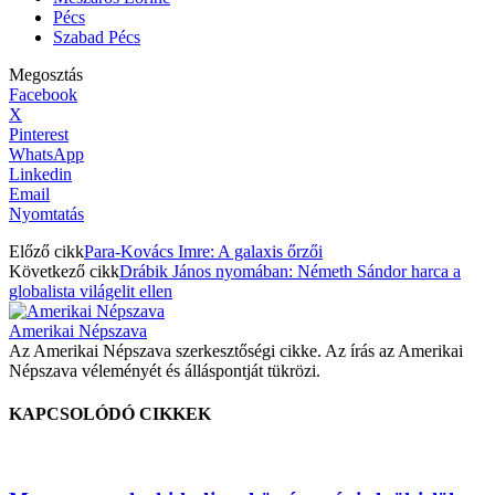
Pécs
Szabad Pécs
Megosztás
Facebook
X
Pinterest
WhatsApp
Linkedin
Email
Nyomtatás
Előző cikk
Para-Kovács Imre: A galaxis őrzői
Következő cikk
Drábik János nyomában: Németh Sándor harca a
globalista világelit ellen
Amerikai Népszava
Az Amerikai Népszava szerkesztőségi cikke. Az írás az Amerikai
Népszava véleményét és álláspontját tükrözi.
KAPCSOLÓDÓ CIKKEK