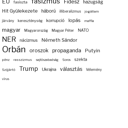
fasizmus
EU
Fidesz
hazugság
fasiszta
Hit Gyülekezete
háború
illiberalizmus
jogállam
lopás
korrupció
járvány
kereszténység
maffia
magyar
NATO
Magyarország
Magyar Péter
NER
Németh Sándor
nácizmus
Orbán
propaganda
oroszok
Putyin
szekta
pénz
rasszizmus
sajtószabadság
Soros
Trump
választás
Ukrajna
Szijjártó
Vélemény
vírus