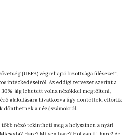
övetség (UEFA) végrehajtó bizottsága ülésezett,
os intézkedéseiről. Az eddigi tervezet szerint a
 30%-áig lehetett volna nézőkkel megtölteni,
érő alakulására hivatkozva úgy döntöttek, eltörlik
gok dönthetnek a nézőszámokról.
 – több néző tekintheti meg a helyszínen a nyári
. Micsoda? Harc? Milyen harc? Hol van itt harc? Az