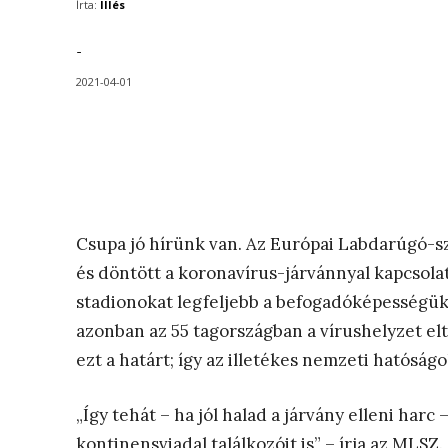
Írta:
Illés
-
2021-04-01
Csupa jó hírünk van. Az Európai Labdarúgó-sz
és döntött a koronavírus-járvánnyal kapcsolat
stadionokat legfeljebb a befogadóképességük
azonban az 55 tagországban a vírushelyzet elt
ezt a határt; így az illetékes nemzeti hatósá
„Így tehát – ha jól halad a járvány elleni harc
kontinensviadal találkozóit is” – írja az MLSZ