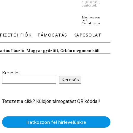
augusztus6,
csütörtök
Jelentkezzen
be /
Csatlakozzon
FIZETŐI FIÓK
TÁMOGATÁS
KAPCSOLAT
artus László: Magyar győzött, Orbán megmenekült
Keresés
Keresés
Tetszett a cikk? Küldjön támogatást QR kóddal!
Iratkozzon fel hírlevelünkre