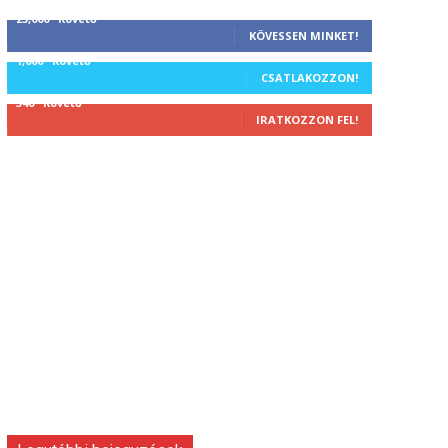
25,000
Követő
KÖVESSEN MINKET!
1,000
Követő
CSATLAKOZZON!
340
Követő
IRATKOZZON FEL!