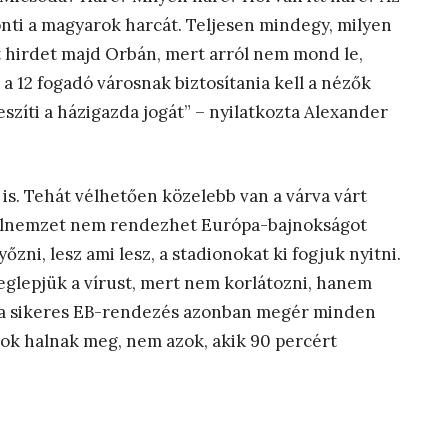
önti a magyarok harcát. Teljesen mindegy, milyen
t hirdet majd Orbán, mert arról nem mond le,
12 fogadó városnak biztosítania kell a nézők
szíti a házigazda jogát” – nyilatkozta Alexander
is. Tehát vélhetően közelebb van a várva várt
ballnemzet nem rendezhet Európa-bajnokságot
őzni, lesz ami lesz, a stadionokat ki fogjuk nyitni.
 Meglepjük a vírust, mert nem korlátozni, hanem
, a sikeres EB-rendezés azonban megér minden
ások halnak meg, nem azok, akik 90 percért