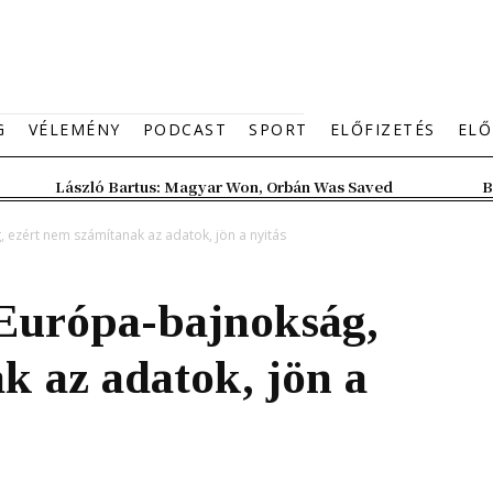
G
VÉLEMÉNY
PODCAST
SPORT
ELŐFIZETÉS
ELŐ
László Bartus: Magyar Won, Orbán Was Saved
B
 ezért nem számítanak az adatok, jön a nyitás
 Európa-bajnokság,
k az adatok, jön a