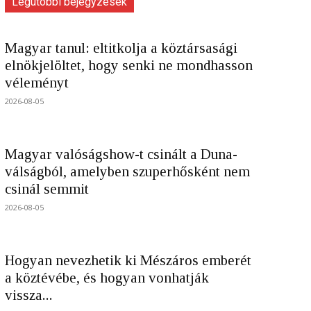
Legutóbbi bejegyzések
Magyar tanul: eltitkolja a köztársasági
elnökjelöltet, hogy senki ne mondhasson
véleményt
2026-08-05
Magyar valóságshow-t csinált a Duna-
válságból, amelyben szuperhősként nem
csinál semmit
2026-08-05
Hogyan nevezhetik ki Mészáros emberét
a köztévébe, és hogyan vonhatják
vissza...