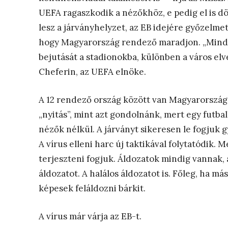
UEFA ragaszkodik a nézőkhöz, e pedig el is d
lesz a járványhelyzet, az EB idejére győzelme
hogy Magyarország rendező maradjon. „Mind a 
bejutását a stadionokba, különben a város elve
Cheferin, az UEFA elnöke.
A 12 rendező ország között van Magyarország 
„nyitás”, mint azt gondolnánk, mert egy fut
nézők nélkül. A járványt sikeresen le fogjuk gy
A vírus elleni harc új taktikával folytatódik.
terjeszteni fogjuk. Áldozatok mindig vannak
áldozatot. A halálos áldozatot is. Főleg, ha m
képesek feláldozni bárkit.
A vírus már várja az EB-t.