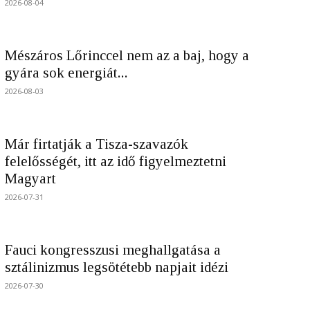
2026-08-04
Mészáros Lőrinccel nem az a baj, hogy a
gyára sok energiát...
2026-08-03
Már firtatják a Tisza-szavazók
felelősségét, itt az idő figyelmeztetni
Magyart
2026-07-31
Fauci kongresszusi meghallgatása a
sztálinizmus legsötétebb napjait idézi
2026-07-30