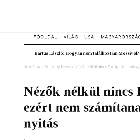
FŐOLDAL
VILÁG
USA
MAGYARORSZÁ
Bartus László: Hogyan nem találkoztam Messivel?
Kezdőlap
Breaking News
Nézők nélkül nincs Európa-bajnokság,
Breaking News
Magyarország
Sport
Nézők nélkül nincs
ezért nem számítana
nyitás