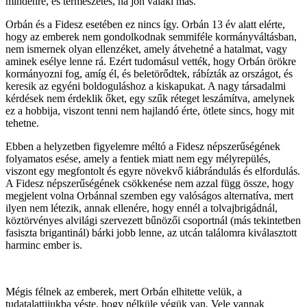
mindenre, és természetes, ha jön valaki más.
Orbán és a Fidesz esetében ez nincs így. Orbán 13 év alatt elérte,
hogy az emberek nem gondolkodnak semmiféle kormányváltásban,
nem ismernek olyan ellenzéket, amely átvehetné a hatalmat, vagy
aminek esélye lenne rá. Ezért tudomásul vették, hogy Orbán örökre
kormányozni fog, amíg él, és beletörődtek, rábízták az országot, és
keresik az egyéni boldoguláshoz a kiskapukat. A nagy társadalmi
kérdések nem érdeklik őket, egy szűk réteget leszámítva, amelynek
ez a hobbija, viszont tenni nem hajlandó érte, ötlete sincs, hogy mit
tehetne.
Ebben a helyzetben figyelemre méltó a Fidesz népszerűségének
folyamatos esése, amely a fentiek miatt nem egy mélyrepülés,
viszont egy megfontolt és egyre növekvő kiábrándulás és elfordulás.
A Fidesz népszerűségének csökkenése nem azzal függ össze, hogy
megjelent volna Orbánnal szemben egy valóságos alternatíva, mert
ilyen nem létezik, annak ellenére, hogy ennél a tolvajbrigádnál,
köztörvényes alvilági szervezett bűnözői csoportnál (más tekintetben
fasiszta brigantinál) bárki jobb lenne, az utcán találomra kiválasztott
harminc ember is.
Mégis félnek az emberek, mert Orbán elhitette velük, a
tudatalattijukba véste, hogy nélküle végük van. Vele vannak