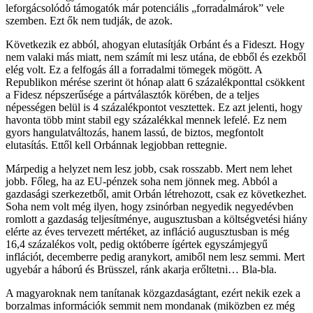
leforgácsolódó támogatók már potenciális „forradalmárok” vele
szemben. Ezt ők nem tudják, de azok.
Következik ez abból, ahogyan elutasítják Orbánt és a Fideszt. Hogy
nem valaki más miatt, nem számít mi lesz utána, de ebből és ezekből
elég volt. Ez a felfogás áll a forradalmi tömegek mögött. A
Republikon mérése szerint öt hónap alatt 6 százalékponttal csökkent
a Fidesz népszerűsége a pártválasztók körében, de a teljes
népességen belül is 4 százalékpontot vesztettek. Ez azt jelenti, hogy
havonta több mint stabil egy százalékkal mennek lefelé. Ez nem
gyors hangulatváltozás, hanem lassú, de biztos, megfontolt
elutasítás. Ettől kell Orbánnak legjobban rettegnie.
Márpedig a helyzet nem lesz jobb, csak rosszabb. Mert nem lehet
jobb. Főleg, ha az EU-pénzek soha nem jönnek meg. Abból a
gazdasági szerkezetből, amit Orbán létrehozott, csak ez következhet.
Soha nem volt még ilyen, hogy zsinórban negyedik negyedévben
romlott a gazdaság teljesítménye, augusztusban a költségvetési hiány
elérte az éves tervezett mértéket, az infláció augusztusban is még
16,4 százalékos volt, pedig októberre ígértek egyszámjegyű
inflációt, decemberre pedig aranykort, amiből nem lesz semmi. Mert
ugyebár a háború és Brüsszel, ránk akarja erőltetni… Bla-bla.
A magyaroknak nem tanítanak közgazdaságtant, ezért nekik ezek a
borzalmas információk semmit nem mondanak (miközben ez még