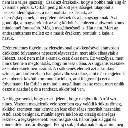
nem is a teljes igazság). Csak azt érzékelik, hogy a boltba már alig ér
valamit a pénzük. Orbán pedig túlzott jelentőséget tulajdonít a
fasiszta ideológiának, a nacionalista uszításnak, az
ellenségképeknek, a megfélemlítésnek és a hazugságoknak. Azt
gondolja, a magyaroknak az alig kódolt és leplezett antiszemitizmus
mindennél fontosabb. Még a megélhetésnél is. Hát nem. Mert az
antiszemitizmus mellett ez a másik érzékeny pontjuk: a kaja, a
hasuk.
Ezért érdemes figyelni az életszínvonal csökkenésével arányosan
csökkenő folyamatos népszerűségvesztést, mert akik elhagyják a
Fideszt, azok nem mást akarnak, csak őket nem. Ez veszélyes, mert
nincs benne a megfontolás, hogy mi lesz utána. Az ugyanis ezeknek
az embereknek nem számít. A csökkenés elérheti azt a kritikus
szintet, amikor érezhető hangulatváltozást okoz, ami már megjelenik
az emberek közötti kommunikációban, ami felgyorsítja ezt a
folyamatot. Ha Orbán nem tudja megállítani ezt az esést, mert omlik
össze a gazdaság és a rendszer, akkor baj van.
Ne higgye senki, hogy ez azt jelenti, hogy megbukik. Arról szó
nincs. Viszont megjelenik vele szemben egy valódi kritikus tömeg,
akikkel szemben már kénytelen lesz ellenséges retorikát használni.
Attól azok berágnak, miután egyre inkább az ország ellenségei
lesznek, a legképtelenebb baromságokkal, háborúpártsiággal és
mindenféle más őrültséggel. Pedig csak jól akarnak élni, amire meg