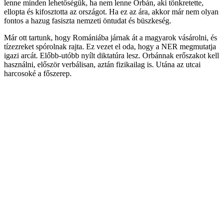
lenne minden lehetőségük, ha nem lenne Orbán, aki tönkretette,
ellopta és kifosztotta az országot. Ha ez az ára, akkor már nem olyan
fontos a hazug fasiszta nemzeti öntudat és büszkeség.
Már ott tartunk, hogy Romániába járnak át a magyarok vásárolni, és
tízezreket spórolnak rajta. Ez vezet el oda, hogy a NER megmutatja
igazi arcát. Előbb-utóbb nyílt diktatúra lesz. Orbánnak erőszakot kell
használni, először verbálisan, aztán fizikailag is. Utána az utcai
harcosoké a főszerep.