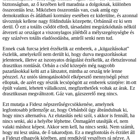
biztonságban, az ő kezében kell maradnia a dolgoknak, különben
összeomlás lesz. Miközben összeomlás van, csak amíg egy
demokratikus és átlátható kormány esetében ez kiderülne, és azonnal
távozniuk kellene nagy földindulás közepette, Orbánnál ez ki sem
derül. Ő ezt a totális csődöt elfedi, társadalmi megrázkódtatás nélkül
átvezeti az országot a viszonylagos jólétből a mélyszegénységbe és
egy százéves totális eladósodásba, amiről senki nem tud.
Ennek csak furcsa jeleit érzékelik az emberek, a „kiigazításokat”
észlelik, amelyekről nem derült ki, hogy durva megszorításokat
jelentenek, illetve az iszonyatos drágulást érzékelik, az életszínvonal
drasztikus romlását. Orbán a csőd közepén még nagyobb
pazarlásokkal kelti azt a látszatot, mintha az ország tele lenne
pénzzel. Az uniós támogatásokból elképesztő mennyiségű pénzt
elloptak, de azért egy részük lecsöpögött az emberek szintjére: itt-ott
épült valami, lehetett vállalkozni, megfizethetőek voltak az árak. Ez
drasztikusan megváltozott. Gáz van, gázszerelő meg nincs.
Ezt mutatja a Fidesz népszerűségvcsökkenése, amelynek
legfontosabb jellemzője az, hogy Orbánból úgy ábrándulnak ki,
hogy nincs alternatíva. Az elutasítás neki szól, s akkor is fennáll, ha
nincs senki, aki a helyébe léphetne. Önmagáért utasítják el, nem
valaki máshoz képest. Akkor sem kell, ha nincs senki. Nem számít,
hogy mi lesz utána, de ő takarodjon. Ez a megfontolás és érzület áll
a Fideszt elhagyók körében, ami rendkívül veszélyes rá nézve. A