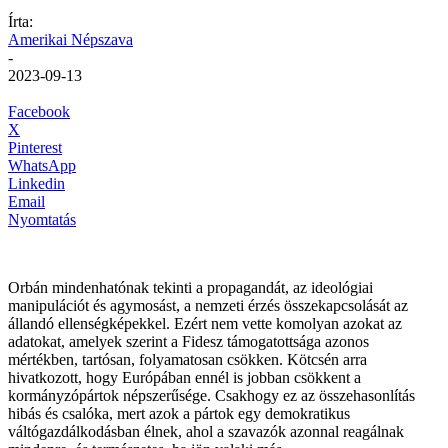
Írta:
Amerikai Népszava
-
2023-09-13
Facebook
X
Pinterest
WhatsApp
Linkedin
Email
Nyomtatás
Orbán mindenhatónak tekinti a propagandát, az ideológiai
manipulációt és agymosást, a nemzeti érzés összekapcsolását az
állandó ellenségképekkel. Ezért nem vette komolyan azokat az
adatokat, amelyek szerint a Fidesz támogatottsága azonos
mértékben, tartósan, folyamatosan csökken. Kötcsén arra
hivatkozott, hogy Európában ennél is jobban csökkent a
kormányzópártok népszerűsége. Csakhogy ez az összehasonlítás
hibás és csalóka, mert azok a pártok egy demokratikus
váltógazdálkodásban élnek, ahol a szavazók azonnal reagálnak