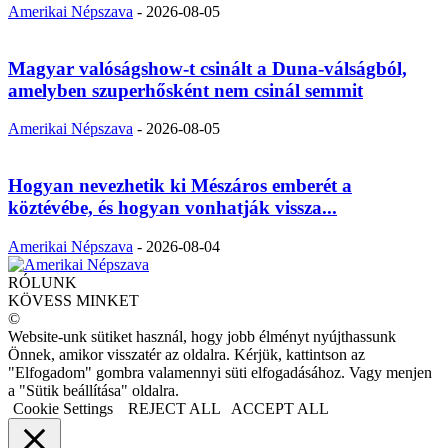
Amerikai Népszava
-
2026-08-05
Magyar valóságshow-t csinált a Duna-válságból,
amelyben szuperhősként nem csinál semmit
Amerikai Népszava
-
2026-08-05
Hogyan nevezhetik ki Mészáros emberét a
köztévébe, és hogyan vonhatják vissza...
Amerikai Népszava
-
2026-08-04
RÓLUNK
KÖVESS MINKET
©
Website-unk sütiket használ, hogy jobb élményt nyújthassunk
Önnek, amikor visszatér az oldalra. Kérjük, kattintson az
"Elfogadom" gombra valamennyi süti elfogadásához. Vagy menjen
a "Sütik beállítása" oldalra.
Cookie Settings
REJECT ALL
ACCEPT ALL