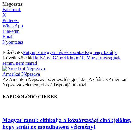
Megosztás
Facebook
X
Pinterest
WhatsApp
Linkedin
Email
Nyomtatás
Előző cikk
Putyin, a magyar nép és a szabadság nagy barátja
Következő cikk
Ha Iványi Gábort kinyírják, Magyarországnak
semmi nem marad
Amerikai Népszava
Az Amerikai Népszava szerkesztőségi cikke. Az írás az Amerikai
Népszava véleményét és álláspontját tükrözi.
KAPCSOLÓDÓ CIKKEK
Magyar tanul: eltitkolja a köztársasági elnökjelöltet,
hogy senki ne mondhasson véleményt