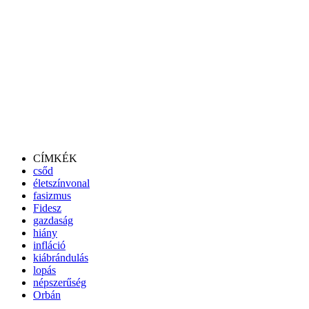
CÍMKÉK
csőd
életszínvonal
fasizmus
Fidesz
gazdaság
hiány
infláció
kiábrándulás
lopás
népszerűség
Orbán